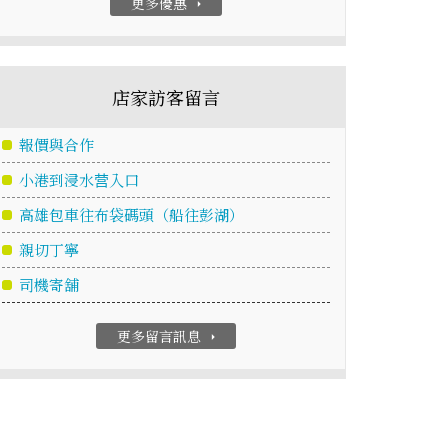
更多優惠
arrow_right
店家訪客留言
報價與合作
小港到浸水营入口
高雄包車往布袋碼頭（船往彭湖）
親切丁寧
司機寄舖
更多留言訊息
arrow_right