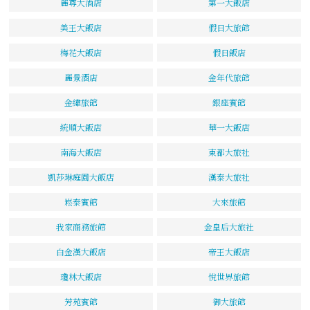
麗尊大酒店
第一大飯店
美王大飯店
假日大旅館
梅花大飯店
假日飯店
麗景酒店
金年代旅館
金緯旅館
銀座賓館
統順大飯店
華一大飯店
南海大飯店
東都大旅社
凱莎琳庭園大飯店
漢泰大旅社
崧泰賓館
大來旅館
我家商務旅館
金皇后大旅社
白金漢大飯店
帝王大飯店
瓊林大飯店
悅世界旅館
芳苑賓館
御大旅館