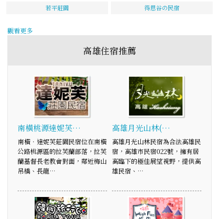
若平莊園
得恩谷の民宿
觀看更多
高雄住宿推薦
南橫桃源達妮芙…
高雄月光山林(…
南橫‧達妮芙莊園民宿位在南橫
高雄月光山林民宿為合法高雄民
公路桃源區的拉芙蘭部落，拉芙
宿，高雄市民宿022號，擁有居
蘭基督長老教會對面，鄰近梅山
高臨下的極佳展望視野，提供高
吊橋、長龍…
雄民宿、…