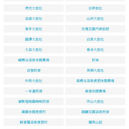
佛光大旅社
日昇旅社
益昌大旅社
山河大旅社
青年大旅社
玫瑰花園汽車旅館
圓潭大旅社
白宮大旅社
大益大旅社
春吉大旅社
蝴蝶谷溫泉休閒農場
菸城
自強民宿
美興大旅社
中美大旅社
黃蝶谷溫泉渡假休閒農場
一本書民宿
高雄休閒農場
衛斯理庭園咖啡民宿
宗山大旅社
龍園休閒度假村
國蘭花園溫泉民宿
蘇婆羅溫泉度假村
瓏美山莊