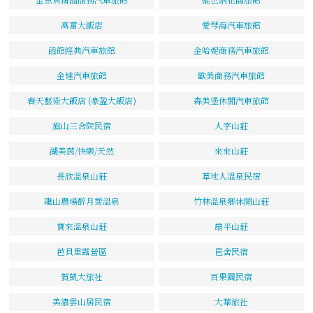
高富大飯店
愛琴海汽車旅館
函館經典汽車旅館
金哈妮商務汽車旅館
金達汽車旅館
歐美商務汽車旅館
春天藝術大飯店 (豪盈大飯店)
森美堡休閒汽車旅館
旗山三合院民宿
人字山莊
湖美茵/快樂/天然
來來山莊
長欣溫泉山莊
草地人溫泉民宿
龍山農場醉月齋溫泉
竹林溫泉鄉休閒山莊
寶來溫泉山莊
扇平山莊
芭貝里露營區
邑舍民宿
賀凱大旅社
百果園民宿
美濃雲山居民宿
大華旅社