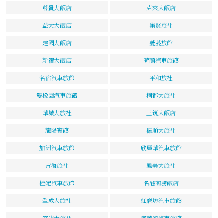
尊貴大飯店
克來大飯店
益大大飯店
集賢旅社
建國大飯店
薆蔓旅館
新宿大飯店
荷蘭汽車旅館
名宿汽車旅館
平和旅社
雙橡園汽車旅館
楠都大旅社
華城大旅社
王筑大飯店
龍陽賓館
振順大旅社
加洲汽車旅館
欣麗華汽車旅館
青海旅社
鳳美大旅社
桂妃汽車旅館
名港商務飯店
全成大旅社
紅磨坊汽車旅館
容光大旅社
客萊頌汽車旅館