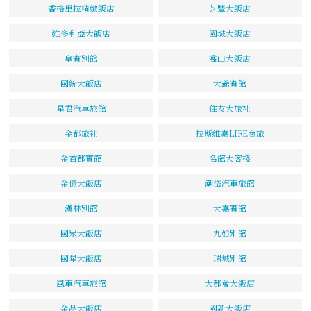
香格里拉精緻飯店
芝豐大飯店
維多利亞大飯店
國城大飯店
皇賓別館
喬山大飯店
國統大飯店
大爺賓館
星君汽車旅館
住友大旅社
金都旅社
拉斯維嘉LIFE商旅
金首都賓館
名館大客棧
金億大飯店
潮岱汽車旅館
漢林別館
大嘉賓館
國眾大飯店
九如別館
國星大飯店
瑞城別館
風車汽車旅館
大都會大飯店
金品大飯店
國新大飯店