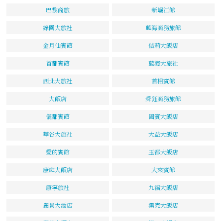
巴黎商旅
新崛江館
綠園大旅社
藍海商務旅館
金月仙賓館
佶莉大飯店
首都賓館
藍海大旅社
西北大旅社
首相賓館
大飯店
舜鈺商務旅館
儷都賓館
國賓大飯店
華谷大旅社
大益大飯店
愛的賓館
玉都大飯店
康庭大飯店
大來賓館
康寧旅社
九福大飯店
麗景大酒店
澳克大飯店