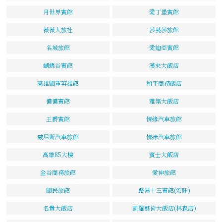
月世界賓館
愛丁堡賓館
薇薇大旅社
莎蔓莎旅館
名城旅館
愛迪亞賓館
蝴蝶谷賓館
漢來大飯店
高雄國軍英雄館
和平商務飯店
儂儂賓館
雅築大飯店
王爵賓館
情緣汽車旅館
威尼斯汽車旅館
情綠汽車旅館
高雄85大樓
賓士大飯店
金谷商務旅館
愛神旅館
國民旅館
路易十三賓館(宏旺)
名貴大飯店
凱羅藝術大飯店(林森店)