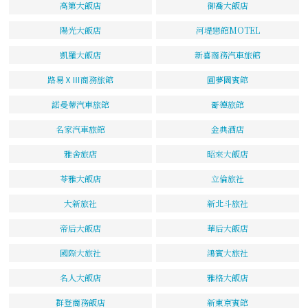
高第大飯店
御喬大飯店
陽光大飯店
河堤戀館MOTEL
凱羅大飯店
新喜商務汽車旅館
路易ⅩⅢ商務旅館
圓夢園賓館
諾曼蒂汽車旅館
哥德旅館
名家汽車旅館
金典酒店
雅舍旅店
昭來大飯店
苓雅大飯店
立倫旅社
大新旅社
新北斗旅社
帝后大飯店
華后大飯店
國際大旅社
鴻賓大旅社
名人大飯店
雅格大飯店
群登商務飯店
新東京賓館