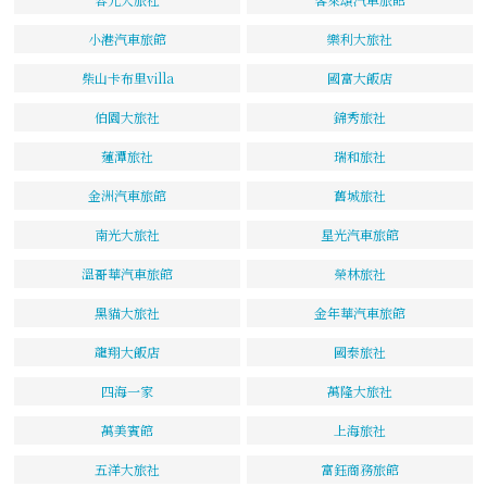
小港汽車旅館
樂利大旅社
柴山卡布里villa
國富大飯店
伯園大旅社
錦秀旅社
蓮潭旅社
瑞和旅社
金洲汽車旅館
舊城旅社
南光大旅社
星光汽車旅館
溫哥華汽車旅館
榮林旅社
黑貓大旅社
金年華汽車旅館
龍翔大飯店
國泰旅社
四海一家
萬隆大旅社
萬美賓館
上海旅社
五洋大旅社
富鈺商務旅館