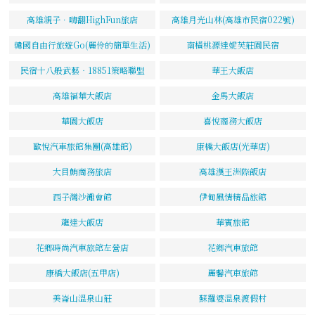
高雄親子．嗨翻HighFun旅店
高雄月光山林(高雄市民宿022號)
韓國自由行旅遊Go(麗伶的簡單生活)
南橫桃源達妮芙莊園民宿
民宿十八般武藝‧18851策略聯盟
華王大飯店
高雄福華大飯店
金馬大飯店
華園大飯店
喜悅商務大飯店
歐悅汽車旅館集團(高雄館)
康橋大飯店(光華店)
大目鮪商務旅店
高雄漢王洲際飯店
西子灣沙灘會館
伊甸風情精品旅館
龍達大飯店
華賓旅館
花鄉時尚汽車旅館左營店
花鄉汽車旅館
康橋大飯店(五甲店)
麗馨汽車旅館
美崙山溫泉山莊
蘇羅婆溫泉渡假村