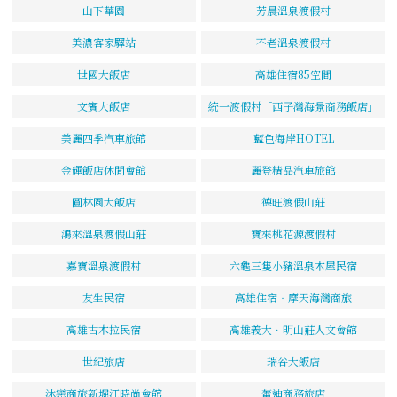
山下華園
芳晨溫泉渡假村
美濃客家驛站
不老溫泉渡假村
世國大飯店
高雄住宿85空間
文賓大飯店
統一渡假村「西子灣海景商務飯店」
美麗四季汽車旅館
藍色海岸HOTEL
金輝飯店休閒會館
麗登精品汽車旅館
圓林園大飯店
德旺渡假山莊
鴻來溫泉渡假山莊
寶來桃花源渡假村
嘉寶溫泉渡假村
六龜三隻小豬溫泉木屋民宿
友生民宿
高雄住宿‧摩天海灣商旅
高雄古木拉民宿
高雄義大．明山莊人文會館
世紀旅店
瑞谷大飯店
沐戀商旅新堀江時尚會館
蕾迪商務旅店