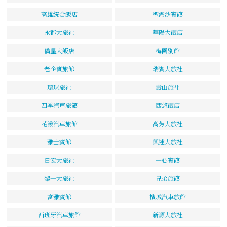
高雄統合飯店
聖淘沙賓館
永都大旅社
華陽大飯店
僑星大飯店
梅園別館
老企寶旅館
瑞賓大旅社
環球旅社
壽山旅社
四季汽車旅館
西悠飯店
花漾汽車旅館
高芳大旅社
雅士賓館
興達大旅社
日宏大旅社
一心賓館
黎一大旅社
兄弟旅館
富雅賓館
檳城汽車旅館
西班牙汽車旅館
新源大旅社