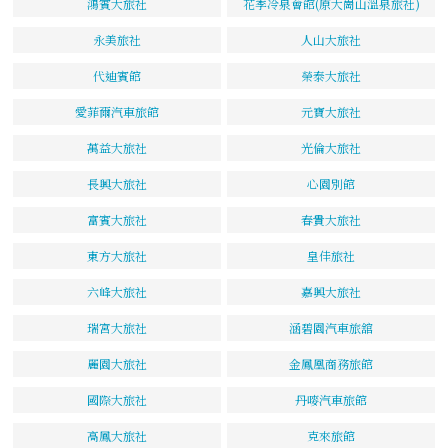
鴻賓大旅社
花季冷泉會館(原大崗山溫泉旅社)
永美旅社
人山大旅社
代迪賓館
榮泰大旅社
愛菲爾汽車旅館
元寶大旅社
萬益大旅社
光倫大旅社
長興大旅社
心園別館
富賓大旅社
春貴大旅社
東方大旅社
皇佳旅社
六峰大旅社
嘉興大旅社
瑞宮大旅社
涵碧園汽車旅舘
麗園大旅社
金鳳凰商務旅館
國際大旅社
丹嘜汽車旅館
高鳳大旅社
克來旅館