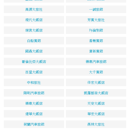
高源大旅社
一誠旅館
現代大飯店
芳賓大旅社
瑞宮大飯店
巧倫別館
白船賓館
香榭賓館
國森大飯店
富新賓館
哥倫比亞大飯店
德惠汽車旅館
百星大飯店
大千賓館
中和旅社
佳宏大飯店
陽明汽車旅館
凱羅藝術大飯店
德惠大飯店
天安大飯店
建華大飯店
華宏大飯店
荷蘭汽車旅館
燕林大旅社