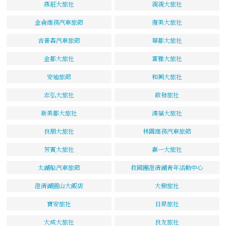
燕莊大旅社
親親大旅社
金侖商務汽車旅館
復美大旅社
吉普森汽車旅館
華都大旅社
金都大旅社
富雅大旅社
安迪旅館
和興大旅社
志弘大旅社
啟發旅社
新美都大旅社
鴻福大旅社
良朋大旅社
林園商務汽車旅館
芳賓大旅社
嘉一大旅社
太湖船汽車旅館
救國團澄清湖青年活動中心
澄清湖圓山大飯店
大樹旅社
寶安旅社
日昇旅社
大成大旅社
良友旅社