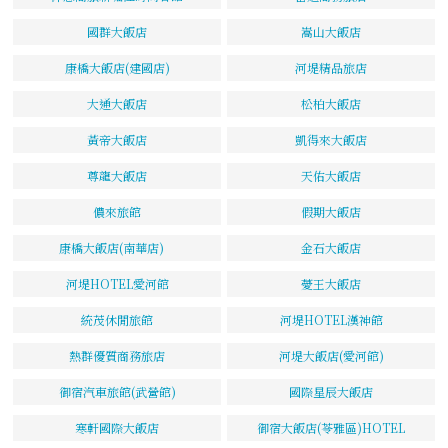
國群大飯店
嵩山大飯店
康橋大飯店(建國店)
河堤精品旅店
大通大飯店
松柏大飯店
黃帝大飯店
凱得來大飯店
尊龍大飯店
天佑大飯店
儂來旅館
假期大飯店
康橋大飯店(南華店)
金石大飯店
河堤HOTEL愛河館
薆王大飯店
統茂休閒旅館
河堤HOTEL漢神館
熱群優質商務旅店
河堤大飯店(愛河館)
御宿汽車旅館(武營館)
國際星辰大飯店
寒軒國際大飯店
御宿大飯店(苓雅區)HOTEL