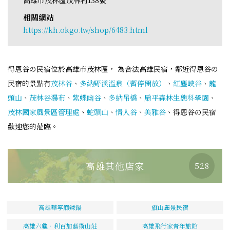
相關網站
https://kh.okgo.tw/shop/6483.html
得恩谷の民宿位於高雄市茂林區， 為合法高雄民宿，鄰近得恩谷の
民宿的景點有
茂林谷
、
多納野溪溫泉（暫停開放）
、
紅塵峽谷
、
龍
頭山
、
茂林谷瀑布
、
紫蝶幽谷
、
多納吊橋
、
扇平森林生態科學園
、
茂林國家風景區管理處
、
蛇頭山
、
情人谷
、
美雅谷
、得恩谷の民宿
歡迎您的蒞臨。
高雄其他店家
528
高雄華寧麻辣鍋
旗山麗景民宿
高雄六龜．利百加藝術山莊
高雄飛行家青年旅館