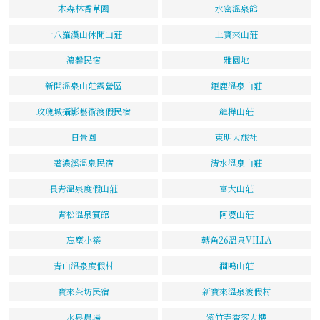
木森林香草園
水密溫泉館
十八羅漢山休閒山莊
上寶來山莊
濃馨民宿
雅園地
新開溫泉山莊露營區
鉅鹿溫泉山莊
玫瑰城攝影藝術渡假民宿
龍樺山莊
日景園
東明大旅社
荖濃溪溫泉民宿
清水溫泉山莊
長青溫泉度假山莊
富大山莊
青松溫泉賓館
阿婆山莊
忘塵小築
轉角26溫泉VILLA
青山溫泉度假村
澗鳴山莊
寶來茶坊民宿
新寶來溫泉渡假村
水泉農場
紫竹寺香客大樓