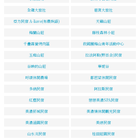
全龍大旅社
碧宮大旅社
亞力民宿 A-liave(布農族語)
天籟山莊
梅蘭山莊
藤枝森林小莊
千疊露營烤肉區
救國團梅山青年活動中心
玉庭山莊
拉法阿勒(野百合)民宿
谷映的山莊
寧妮谷
呼頌休閒農場
都芭望休閒民宿
多納民宿
阿拉斯民宿
紅塵民宿
戀戀美濃SPA民宿
美濃菸城民宿
美濃情休閒觀光民宿
美濃涵園民宿
美綠民宿
山水炎民宿
桂田莊園民宿