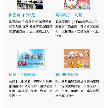
韓國自由行旅遊…
高雄親子．嗨翻…
韓國自由行,韓國旅遊,韓國天氣,
高雄嗨翻High Fun親子旅店位
部隊火鍋,首爾,韓國飯店,韓國民
於高雄市鳳山區，鄰近衛武迷迷
宿,首爾自由行,五天四夜,四天…
村、澄瀾砲台、忘憂森林、八仙
公園…
民宿十八般武藝…
旗山麗景民宿
民宿十八般武藝‧18851策略聯
旗山麗景租屋套房坐落在高雄旗
盟涵蓋台北瑞芳民宿、南投埔里
山，提供旗山民宿、美濃民宿、
民宿、雲林斗六民宿、台南白河
旗山住宿、美濃住宿，讓您輕鬆
民宿、…
享受旗山的…