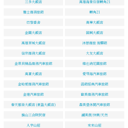
三多大飯店
高雄海景住宿轉角21
雅士商務旅館
轉角21
巴黎香舍
高寧大飯店
金園大飯店
固興大飯店
高雄京城大飯店
沐戀商旅 後驛館
信宗商務大飯店
大友大飯店
金思貝精品商務汽車旅館
維也納花園旅館
高富大飯店
愛琴海汽車旅館
金哈妮商務汽車旅館
函館經典汽車旅館
金達汽車旅館
歐美商務汽車旅館
春天藝術大飯店 (豪盈大飯店)
森美堡休閒汽車旅館
旗山三合院民宿
湖美茵/快樂/天然
人字山莊
來來山莊