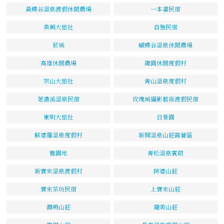
黃蝶谷溫泉渡假休閒農場
一本書民宿
美興大旅社
自強民宿
菸城
蝴蝶谷溫泉休閒農場
高雄休閒農場
龍園休閒度假村
宗山大旅社
青山溫泉度假村
荖濃溪溫泉民宿
玫瑰城攝影藝術渡假民宿
東明大旅社
日景園
蘇婆羅溫泉度假村
新開溫泉山莊露營區
雅園地
青松溫泉賓館
新寶來溫泉渡假村
阿婆山莊
寶來茶坊民宿
上寶來山莊
澗鳴山莊
瓏美山莊