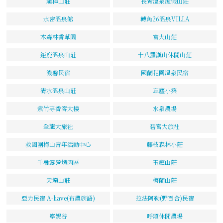
龍樺山莊
長青溫泉度假山莊
水密溫泉館
轉角26溫泉VILLA
木森林香草園
富大山莊
鉅鹿溫泉山莊
十八羅漢山休閒山莊
濃馨民宿
國蘭花園溫泉民宿
清水溫泉山莊
忘塵小築
紫竹寺香客大樓
水泉農場
全龍大旅社
碧宮大旅社
救國團梅山青年活動中心
藤枝森林小莊
千疊露營烤肉區
玉庭山莊
天籟山莊
梅蘭山莊
亞力民宿 A-liave(布農族語)
拉法阿勒(野百合)民宿
寧妮谷
呼頌休閒農場