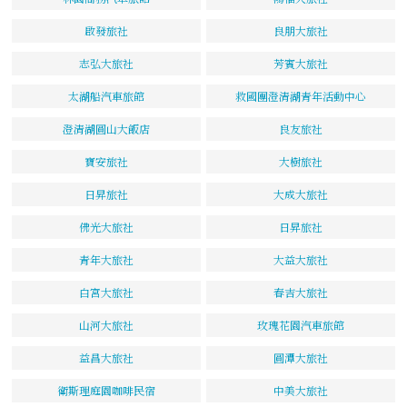
啟發旅社
良朋大旅社
志弘大旅社
芳賓大旅社
太湖船汽車旅館
救國團澄清湖青年活動中心
澄清湖圓山大飯店
良友旅社
寶安旅社
大樹旅社
日昇旅社
大成大旅社
佛光大旅社
日昇旅社
青年大旅社
大益大旅社
白宮大旅社
春吉大旅社
山河大旅社
玫瑰花園汽車旅館
益昌大旅社
圓潭大旅社
衛斯理庭園咖啡民宿
中美大旅社