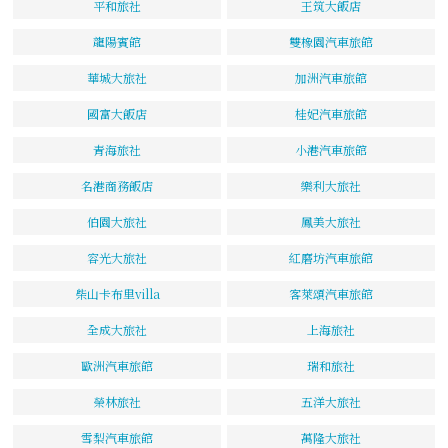
平和旅社
王筑大飯店
龍陽賓館
雙橡園汽車旅館
華城大旅社
加洲汽車旅館
國富大飯店
桂妃汽車旅館
青海旅社
小港汽車旅館
名港商務飯店
樂利大旅社
伯園大旅社
鳳美大旅社
容光大旅社
紅磨坊汽車旅館
柴山卡布里villa
客萊頌汽車旅館
全成大旅社
上海旅社
歐洲汽車旅館
瑞和旅社
榮林旅社
五洋大旅社
雪梨汽車旅館
萬隆大旅社