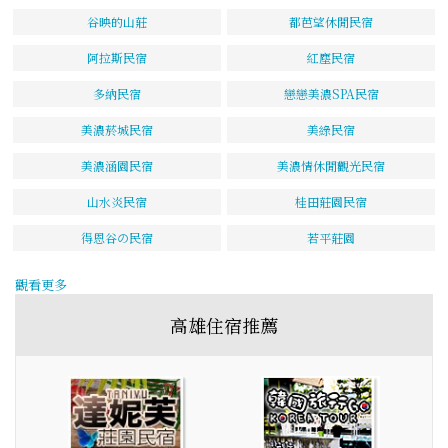
谷映的山莊
都芭望休閒民宿
阿拉斯民宿
紅塵民宿
多納民宿
戀戀美濃SPA民宿
美濃菸城民宿
美綠民宿
美濃涵園民宿
美濃情休閒觀光民宿
山水炎民宿
桂田莊園民宿
得恩谷の民宿
若平莊園
觀看更多
高雄住宿推薦