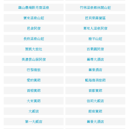
龍山農場醉月齋溫泉
竹林溫泉鄉休閒山莊
寶來溫泉山莊
芭貝里露營區
邑舍民宿
草地人溫泉民宿
長欣溫泉山莊
扇平山莊
賀凱大旅社
百果園民宿
美濃雲山居民宿
麗尊大酒店
巴黎商旅
麗景酒店
愛的賓館
藍海商務旅館
首相賓館
首都賓館
大來賓館
佶莉大飯店
大飯店
銀座賓館
第一大飯店
麗景大酒店