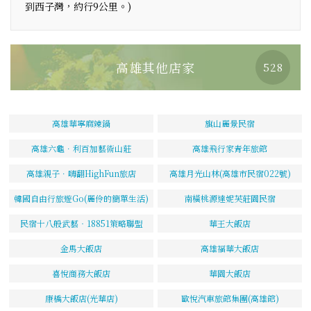
到西子灣，約行9公里。)
高雄其他店家
528
高雄華寧麻辣鍋
旗山麗景民宿
高雄六龜．利百加藝術山莊
高雄飛行家青年旅館
高雄親子．嗨翻HighFun旅店
高雄月光山林(高雄市民宿022號)
韓國自由行旅遊Go(麗伶的簡單生活)
南橫桃源達妮芙莊園民宿
民宿十八般武藝‧18851策略聯盟
華王大飯店
金馬大飯店
高雄福華大飯店
喜悅商務大飯店
華園大飯店
康橋大飯店(光華店)
歐悅汽車旅館集團(高雄館)