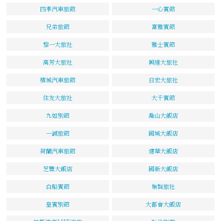
四季汽車旅館
一心賓館
兄弟旅館
富雅賓館
黎一大旅社
雅士賓館
高芳大旅社
興達大旅社
檳城汽車旅館
日宏大旅社
住友大旅社
大千賓館
九如別館
喬山大飯店
一誠旅館
國城大飯店
荷蘭汽車旅館
建華大飯店
芝豐大飯店
國新大飯店
白船賓館
集賢旅社
皇賓別館
大都會大飯店