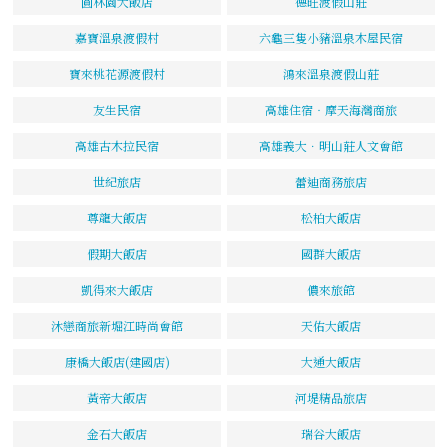
圓林園大飯店
德旺渡假山莊
嘉寶溫泉渡假村
六龜三隻小豬溫泉木屋民宿
寶來桃花源渡假村
鴻來溫泉渡假山莊
友生民宿
高雄住宿‧摩天海灣商旅
高雄古木拉民宿
高雄義大．明山莊人文會館
世紀旅店
蕾迪商務旅店
尊龍大飯店
松柏大飯店
假期大飯店
國群大飯店
凱得來大飯店
儂來旅館
沐戀商旅新堀江時尚會館
天佑大飯店
康橋大飯店(建國店)
大通大飯店
黃帝大飯店
河堤精品旅店
金石大飯店
瑞谷大飯店