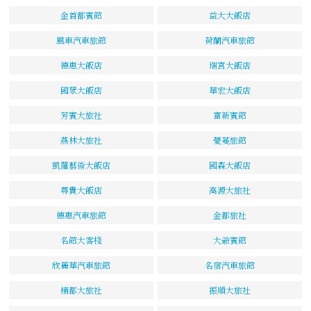
金首都賓館
益大大飯店
風車汽車旅館
荷蘭汽車旅館
德惠大飯店
瑞宮大飯店
國眾大飯店
華宏大飯店
芳賓大旅社
富新賓館
燕林大旅社
薆蔓旅館
凱羅藝術大飯店
國森大飯店
尊貴大飯店
高源大旅社
德惠汽車旅館
金都旅社
名館大客棧
大爺賓館
欣麗華汽車旅館
名宿汽車旅館
楠都大旅社
振順大旅社