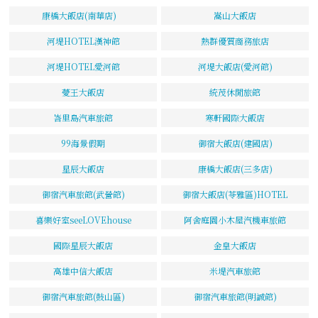
康橋大飯店(南華店)
嵩山大飯店
河堤HOTEL漢神館
熱群優質商務旅店
河堤HOTEL愛河館
河堤大飯店(愛河館)
薆王大飯店
統茂休閒旅館
峇里島汽車旅館
寒軒國際大飯店
99海景假期
御宿大飯店(建國店)
星辰大飯店
康橋大飯店(三多店)
御宿汽車旅館(武營館)
御宿大飯店(苓雅區)HOTEL
喜樂好室seeLOVEhouse
阿舍庭園小木屋汽機車旅館
國際星辰大飯店
金皇大飯店
高雄中信大飯店
米堤汽車旅館
御宿汽車旅館(鼓山區)
御宿汽車旅館(明誠館)