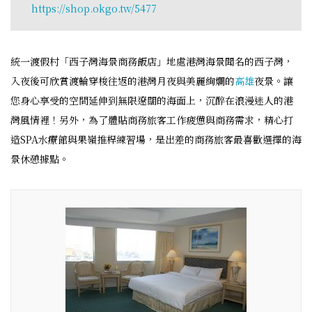
https://shop.okgo.tw/5477
統一渡假村「西子灣海景商務飯店」地處港灣海景聞名的西子灣，
入夜後可欣賞渡輪穿梭往返的港灣月夜與美麗絢爛的
高雄
夜景。讓
您身心享受的空間延伸到無限遼闊的海面上，沉醉在浪漫迷人的港
灣風情裡！另外，為了體貼商務旅客工作疲憊與商務需求，精心打
造SPA水療館與果嶺推桿練習場，是出差的商務旅客最喜歡選擇的海
景休憩據點。