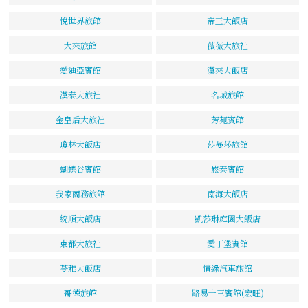
悅世界旅館
帝王大飯店
大來旅館
薇薇大旅社
愛迪亞賓館
漢來大飯店
漢泰大旅社
名城旅館
金皇后大旅社
芳苑賓館
瓊林大飯店
莎蔓莎旅館
蝴蝶谷賓館
崧泰賓館
我家商務旅館
南海大飯店
統順大飯店
凱莎琳庭園大飯店
東都大旅社
愛丁堡賓館
苓雅大飯店
情綠汽車旅館
哥德旅館
路易十三賓館(宏旺)