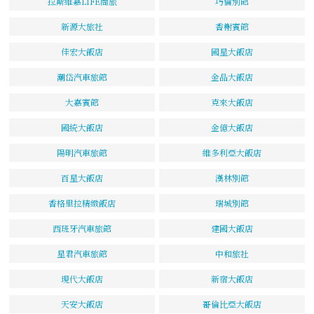
拉斯維嘉LIFE商旅
巧倫別館
新源大旅社
香榭賓館
佳宏大飯店
國星大飯店
潮岱汽車旅館
金品大飯店
大嘉賓館
克來大飯店
國統大飯店
金億大飯店
陽明汽車旅館
維多利亞大飯店
百星大飯店
漢林別館
香格里拉精緻飯店
瑞城別館
西班牙汽車旅館
建國大飯店
星君汽車旅館
中和旅社
現代大飯店
新宿大飯店
天安大飯店
哥倫比亞大飯店