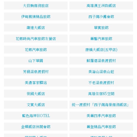
大目鮪商務旅店
高雄漢王洲際飯店
伊甸風情精品旅館
西子灣沙灘會館
龍達大飯店
華賓旅館
花鄉時尚汽車旅館左營店
麗馨汽車旅館
花鄉汽車旅館
康橋大飯店(五甲店)
山下華園
蘇羅婆溫泉渡假村
芳晨溫泉渡假村
美崙山溫泉山莊
美濃客家驛站
不老溫泉渡假村
世國大飯店
高雄住宿85空間
文賓大飯店
統一渡假村「西子灣海景商務飯店」
藍色海岸HOTEL
美麗四季汽車旅館
金輝飯店休閒會館
麗登精品汽車旅館