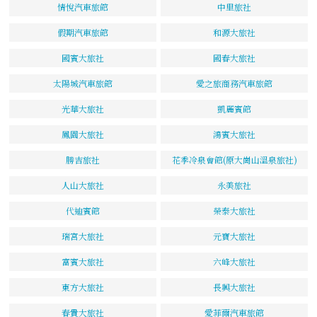
情悅汽車旅館
中里旅社
假期汽車旅館
和源大旅社
國賓大旅社
國春大旅社
太陽城汽車旅館
愛之旅商務汽車旅館
光華大旅社
凱麗賓館
鳳園大旅社
鴻賓大旅社
勝吉旅社
花季冷泉會館(原大崗山溫泉旅社)
人山大旅社
永美旅社
代迪賓館
榮泰大旅社
瑞宮大旅社
元寶大旅社
富賓大旅社
六峰大旅社
東方大旅社
長興大旅社
春貴大旅社
愛菲爾汽車旅館