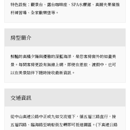
特色設施：觀景台、露台咖啡座、SPA水療館、高爾夫果嶺推
杆練習場、全家歡樂堡等。
房型簡介
鮮豔的高橘夕陽與優雅的深藍海洋，是您客房窗外的如畫美
景。每間客房更設有無線上網，即使在差旅、渡假中，也可
以在美景陪伴下隨時接收最新資訊。
交通資訊
從中山高速公路中正或九如交流道下，循五福三路直行，接
五福四路、臨海路至哨船街左轉即可抵達園區。(下高速公路