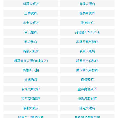
凱羅大飯店
御喬大飯店
王爵賓館
圓夢園賓館
賓士大飯店
愛神旅館
國民旅館
河堤戀館MOTEL
雅舍旅店
高雄國軍英雄館
高第大飯店
名貴大飯店
凱羅藝術大飯店(林森店)
諾曼蒂汽車旅館
高雄85大樓
威尼斯汽車旅館
金典酒店
儂儂賓館
名家汽車旅館
金谷商務旅館
和平商務飯店
情緣汽車旅館
昭來大飯店
陽光大飯店
路易ⅩⅢ商務旅館
新喜商務汽車旅館