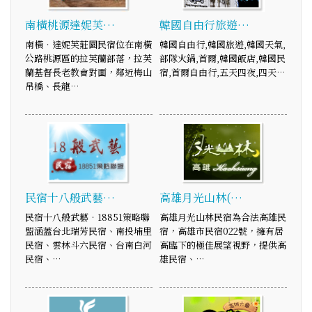
南橫桃源達妮芙…
韓國自由行旅遊…
南橫‧達妮芙莊園民宿位在南橫
韓國自由行,韓國旅遊,韓國天氣,
公路桃源區的拉芙蘭部落，拉芙
部隊火鍋,首爾,韓國飯店,韓國民
蘭基督長老教會對面，鄰近梅山
宿,首爾自由行,五天四夜,四天…
吊橋、長龍…
民宿十八般武藝…
高雄月光山林(…
民宿十八般武藝‧18851策略聯
高雄月光山林民宿為合法高雄民
盟涵蓋台北瑞芳民宿、南投埔里
宿，高雄市民宿022號，擁有居
民宿、雲林斗六民宿、台南白河
高臨下的極佳展望視野，提供高
民宿、…
雄民宿、…