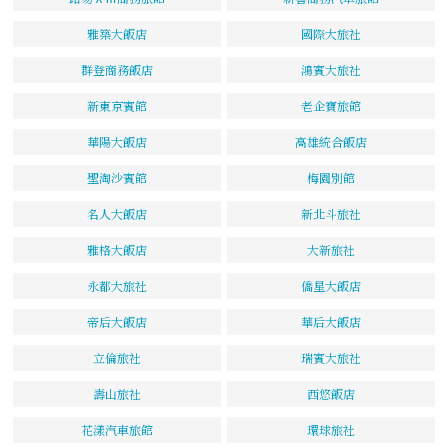
雅築大飯店
國際大旅社
群登商務飯店
鴻賓大旅社
新東京賓館
老企寶旅館
華陽大飯店
高雄統合飯店
聖淘沙賓館
梅園別館
名人大飯店
新北斗旅社
雅格大飯店
大新旅社
永都大旅社
僑星大飯店
帝后大飯店
華后大飯店
立倫旅社
瑞賓大旅社
壽山旅社
西悠飯店
花漾汽車旅館
環球旅社