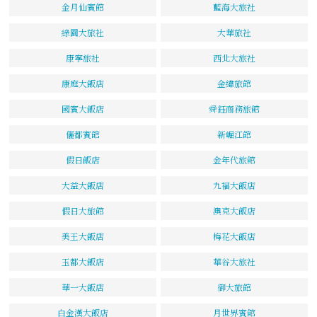
金月仙賓館
藍海大旅社
綠園大旅社
大華旅社
康寧旅社
西北大旅社
康庭大飯店
金緯旅館
國賓大飯店
舜鈺商務旅館
儷都賓館
新崛江館
假日飯店
金年代旅館
大益大飯店
九福大飯店
假日大旅館
澳克大飯店
美王大飯店
梅花大飯店
玉都大飯店
華谷大旅社
華一大飯店
御大旅館
白金漢大飯店
月世界賓館