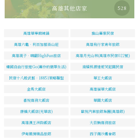
高雄其他店家
528
高雄華寧麻辣鍋
旗山麗景民宿
高雄六龜．利百加藝術山莊
高雄飛行家青年旅館
高雄親子．嗨翻HighFun旅店
高雄月光山林(高雄市民宿022號)
韓國自由行旅遊Go(麗伶的簡單生活)
南橫桃源達妮芙莊園民宿
民宿十八般武藝‧18851策略聯盟
華王大飯店
金馬大飯店
高雄福華大飯店
喜悅商務大飯店
華園大飯店
康橋大飯店(光華店)
歐悅汽車旅館集團(高雄館)
高雄漢王洲際飯店
大目鮪商務旅店
伊甸風情精品旅館
西子灣沙灘會館