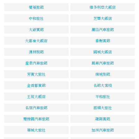
薆蔓旅館
維多利亞大飯店
中和旅社
芝豐大飯店
大爺賓館
潮岱汽車旅館
大都會大飯店
香榭賓館
漢林別館
國城大飯店
星君汽車旅館
風車汽車旅館
芳賓大旅社
瑞城別館
金首都賓館
名館大客棧
王筑大飯店
平和旅社
名宿汽車旅館
振順大旅社
雙橡園汽車旅館
龍陽賓館
華城大旅社
加洲汽車旅館