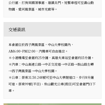
公行館、打狗英國領事館、雄鎮北門。短暫車程可至壽山動
物園、愛河風景區，城市光廊等。
交通資訊
本會館位於西子灣風景區，中山大學校園內，
AM6:00~PM12:00，汽機車可自由進出。
＊小港機場至會館約25分鐘，高雄火車站至會館約15分鐘。
＊汽車：中山高速公路→中正交流道→中正路→鼓山路左轉
→西子灣風景區→中山大學校園。
＊公車：搭乘31.50.248號可至中山大學隧道口，步行8分鐘
可達。搭乘99號(平日)、柴山觀光公車(假日)可至會館門口下
車。