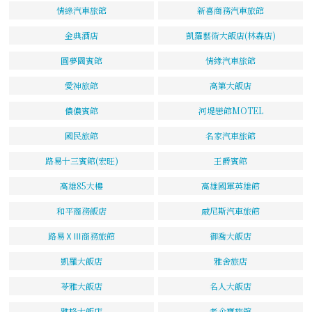
情綠汽車旅館
新喜商務汽車旅館
金典酒店
凱羅藝術大飯店(林森店)
圓夢園賓館
情緣汽車旅館
愛神旅館
高第大飯店
儂儂賓館
河堤戀館MOTEL
國民旅館
名家汽車旅館
路易十三賓館(宏旺)
王爵賓館
高雄85大樓
高雄國軍英雄館
和平商務飯店
威尼斯汽車旅館
路易ⅩⅢ商務旅館
御喬大飯店
凱羅大飯店
雅舍旅店
苓雅大飯店
名人大飯店
雅格大飯店
老企寶旅館