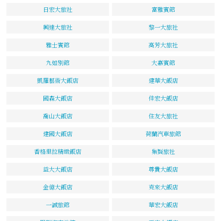
日宏大旅社
富雅賓館
興達大旅社
黎一大旅社
雅士賓館
高芳大旅社
九如別館
大嘉賓館
凱羅藝術大飯店
建華大飯店
國森大飯店
佳宏大飯店
喬山大飯店
住友大旅社
建國大飯店
荷蘭汽車旅館
香格里拉精緻飯店
集賢旅社
益大大飯店
尊貴大飯店
金億大飯店
克來大飯店
一誠旅館
華宏大飯店