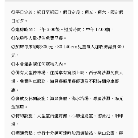
◎平日定義：週日至週四。假日定義：週五、週六、國定假
日前夕。
◎進房時間：下午 3:00後。退房時間：中午 12:00前。
◎依房型人數提供免費早餐。
◎加床每床酌收800元，80-140cm兒童每人加收清潔費300
元。
◎本會館謝絕任何寵物入內。
◎備有大型停車場，住房享有寬頻上網、西子灣沙灘免費入
場、免費叫車服務、海景餐廳用餐優惠及不限時間停車優
惠。
◎餐飲及休閒設施：海景餐廳、海水浴場、專屬沙灘、陽光
玻璃屋。
◎特約設施：大型室內體育館、心肺適能室、游泳池、網球
場。
◎週邊景點：步行十分鐘可達哨船頭渡輪站、柴山公園、蔣