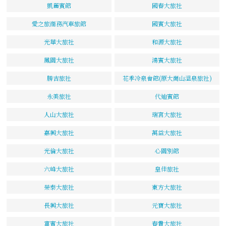
凱麗賓館
國春大旅社
愛之旅商務汽車旅館
國賓大旅社
光華大旅社
和源大旅社
鳳園大旅社
鴻賓大旅社
勝吉旅社
花季冷泉會館(原大崗山溫泉旅社)
永美旅社
代迪賓館
人山大旅社
瑞宮大旅社
嘉興大旅社
萬益大旅社
光倫大旅社
心園別館
六峰大旅社
皇佳旅社
榮泰大旅社
東方大旅社
長興大旅社
元寶大旅社
富賓大旅社
春貴大旅社