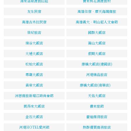
鴻來溫泉渡假山莊
寶來桃花源渡假村
友生民宿
高雄住宿‧摩天海灣商旅
高雄古木拉民宿
高雄義大．明山莊人文會館
世紀旅店
國群大飯店
瑞谷大飯店
嵩山大飯店
大通大飯店
假期大飯店
松柏大飯店
康橋大飯店(建國店)
尊龍大飯店
河堤精品旅店
黃帝大飯店
康橋大飯店(南華店)
沐戀商旅新堀江時尚會館
天佑大飯店
凱得來大飯店
儂來旅館
金石大飯店
蕾迪商務旅店
河堤HOTEL愛河館
熱群優質商務旅店