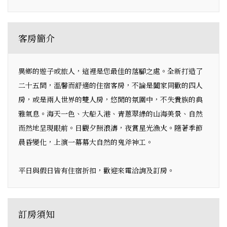
客房簡介
異鄉的遊子或旅人，這裡是您最佳的落腳之處。全新打造了
二十五間，溫馨而舒適的住宿客房，不論是闔家同歡的四人
房，或是兩人世界的雙人房，悠閒的氛圍中，不失貴族的典
雅氣息。海天一色、大船入港、青蔥翠綠的山海美景、自然
而然地呈現眼前。日觀夕照浪濤，夜賞星光漁火。隨著季節
晨昏變化，上演一幕幕大自然的鬼斧神工。
平日與假日皆有住宿折扣，歡迎來電洽詢及訂房。
訂房須知