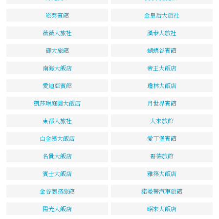
崧泰賓館
金皇后大旅社
薇薇大旅社
漢泰大旅社
御大旅館
蝴蝶谷賓館
南海大飯店
帝王大飯店
愛迪亞賓館
瓊林大飯店
凱莎琳庭園大飯店
月世界賓館
東都大旅社
大來旅館
白金漢大飯店
愛丁堡賓館
名貴大飯店
哥德旅館
賓士大飯店
雅築大飯店
金谷商務旅館
諾曼蒂汽車旅館
陽光大飯店
昭來大飯店