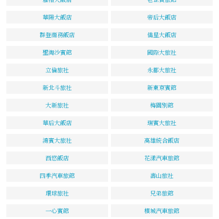
華陽大飯店
帝后大飯店
群登商務飯店
僑星大飯店
聖淘沙賓館
國際大旅社
立倫旅社
永都大旅社
新北斗旅社
新東京賓館
大新旅社
梅園別館
華后大飯店
瑞賓大旅社
鴻賓大旅社
高雄統合飯店
西悠飯店
花漾汽車旅館
四季汽車旅館
壽山旅社
環球旅社
兄弟旅館
一心賓館
檳城汽車旅館