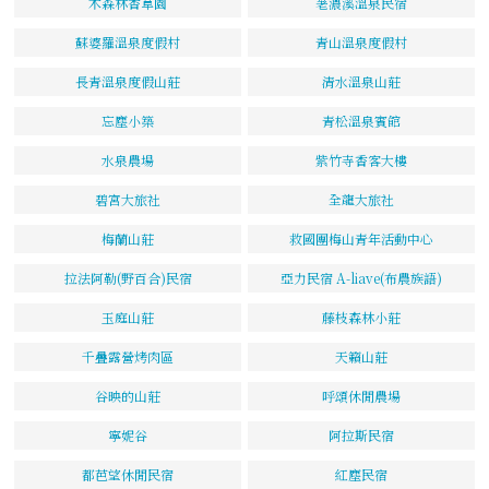
木森林香草園
荖濃溪溫泉民宿
蘇婆羅溫泉度假村
青山溫泉度假村
長青溫泉度假山莊
清水溫泉山莊
忘塵小築
青松溫泉賓館
水泉農場
紫竹寺香客大樓
碧宮大旅社
全龍大旅社
梅蘭山莊
救國團梅山青年活動中心
拉法阿勒(野百合)民宿
亞力民宿 A-liave(布農族語)
玉庭山莊
藤枝森林小莊
千疊露營烤肉區
天籟山莊
谷映的山莊
呼頌休閒農場
寧妮谷
阿拉斯民宿
都芭望休閒民宿
紅塵民宿