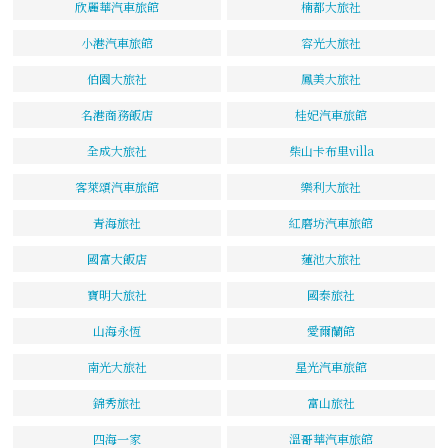
欣麗華汽車旅館
楠都大旅社
小港汽車旅館
容光大旅社
伯園大旅社
鳳美大旅社
名港商務飯店
桂妃汽車旅館
全成大旅社
柴山卡布里villa
客萊頌汽車旅館
樂利大旅社
青海旅社
紅磨坊汽車旅館
國富大飯店
蓮池大旅社
寶明大旅社
國泰旅社
山海永恆
愛爾蘭館
南光大旅社
星光汽車旅館
錦秀旅社
富山旅社
四海一家
溫哥華汽車旅館