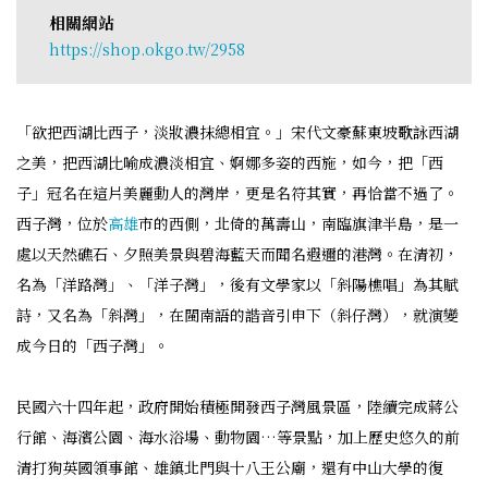
相關網站
https://shop.okgo.tw/2958
「欲把西湖比西子，淡妝濃抹總相宜。」宋代文豪蘇東坡歌詠西湖
之美，把西湖比喻成濃淡相宜、婀娜多姿的西施，如今，把「西
子」冠名在這片美麗動人的灣岸，更是名符其實，再恰當不過了。
西子灣，位於
高雄
市的西側，北倚的萬壽山，南臨旗津半島，是一
處以天然礁石、夕照美景與碧海藍天而聞名遐邇的港灣。在清初，
名為「洋路灣」、「洋子灣」，後有文學家以「斜陽樵唱」為其賦
詩，又名為「斜灣」，在閩南語的諧音引申下（斜仔灣），就演變
成今日的「西子灣」。
民國六十四年起，政府開始積極開發西子灣風景區，陸續完成蔣公
行館、海濱公園、海水浴場、動物園…等景點，加上歷史悠久的前
清打狗英國領事館、雄鎮北門與十八王公廟，還有中山大學的復