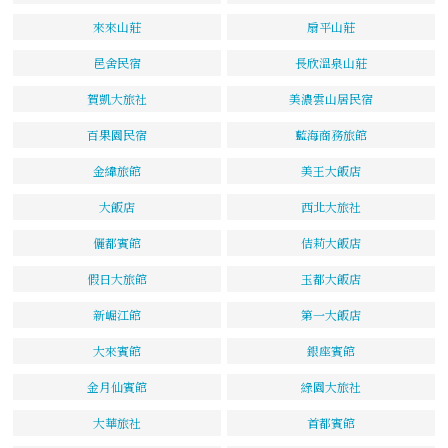
來來山莊
扇平山莊
邑舍民宿
長欣溫泉山莊
賀凱大旅社
美濃雲山居民宿
百果園民宿
藍海商務旅館
金緯旅館
美王大飯店
大飯店
西北大旅社
儷都賓館
佶莉大飯店
假日大旅館
玉都大飯店
新崛江館
第一大飯店
大來賓館
銀座賓館
金月仙賓館
綠園大旅社
大華旅社
首都賓館