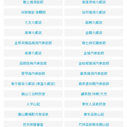
雅士商務旅館
高雄京城大飯店
沐戀商旅 後驛館
信宗商務大飯店
大友大飯店
固興大飯店
高寧大飯店
金園大飯店
金思貝精品商務汽車旅館
維也納花園旅館
高富大飯店
金達汽車旅館
函館經典汽車旅館
金哈妮商務汽車旅館
愛琴海汽車旅館
歐美商務汽車旅館
春天藝術大飯店 (豪盈大飯店)
森美堡休閒汽車旅館
旗山三合院民宿
湖美茵/快樂/天然
人字山莊
草地人溫泉民宿
龍山農場醉月齋溫泉
寶來溫泉山莊
芭貝里露營區
竹林溫泉鄉休閒山莊