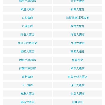
陽明汽車旅館
天安大飯店
國星大飯店
新源大旅社
白船賓館
拉斯維嘉LIFE商旅
巧倫別館
燕林大旅社
新宿大飯店
瑞宮大飯店
西班牙汽車旅館
百星大飯店
國統大飯店
高源大旅社
德惠汽車旅館
皇賓別館
荷蘭汽車旅館
國眾大飯店
富新賓館
哥倫比亞大飯店
大千賓館
現代大飯店
德惠大飯店
金品大飯店
國新大飯店
金都旅社