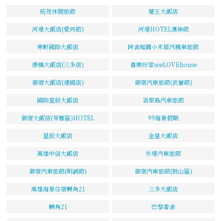
統茂休閒旅館
薆王大飯店
河堤大飯店(愛河館)
河堤HOTEL漢神館
寒軒國際大飯店
阿舍庭園小木屋汽機車旅館
康橋大飯店(三多店)
喜樂好室seeLOVEhouse
御宿大飯店(建國店)
御宿汽車旅館(武營館)
國際星辰大飯店
峇里島汽車旅館
御宿大飯店(苓雅區)HOTEL
99海景假期
星辰大飯店
金皇大飯店
高雄中信大飯店
米堤汽車旅館
御宿汽車旅館(明誠館)
御宿汽車旅館(鼓山區)
高雄海景住宿轉角21
三多大飯店
轉角21
巴黎香舍