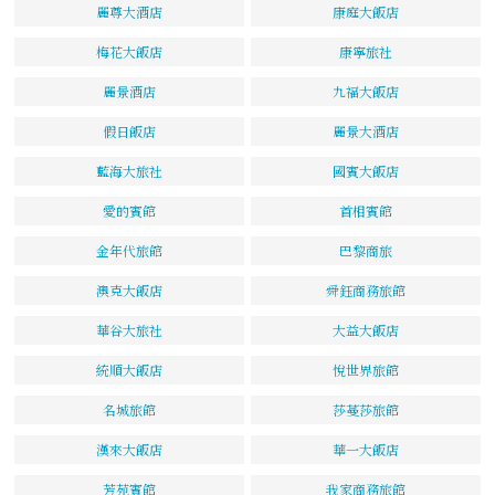
麗尊大酒店
康庭大飯店
梅花大飯店
康寧旅社
麗景酒店
九福大飯店
假日飯店
麗景大酒店
藍海大旅社
國賓大飯店
愛的賓館
首相賓館
金年代旅館
巴黎商旅
澳克大飯店
舜鈺商務旅館
華谷大旅社
大益大飯店
統順大飯店
悅世界旅館
名城旅館
莎蔓莎旅館
漢來大飯店
華一大飯店
芳苑賓館
我家商務旅館