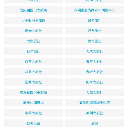
澄清湖圓山大飯店
救國團澄清湖青年活動中心
太湖船汽車旅館
日昇旅社
佛光大旅社
良友旅社
大樹旅社
寶安旅社
日昇旅社
大成大旅社
白宮大旅社
青年大旅社
益昌大旅社
春吉大旅社
圓潭大旅社
山河大旅社
玫瑰花園汽車旅館
大益大旅社
高雄休閒農場
衛斯理庭園咖啡民宿
中美大旅社
美興大旅社
自強民宿
菸城