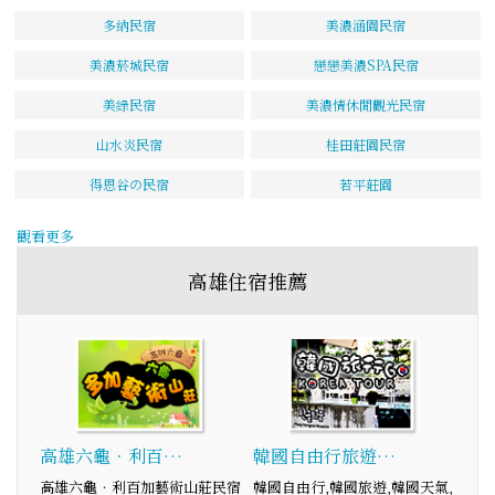
多納民宿
美濃涵園民宿
美濃菸城民宿
戀戀美濃SPA民宿
美綠民宿
美濃情休閒觀光民宿
山水炎民宿
桂田莊園民宿
得恩谷の民宿
若平莊園
觀看更多
高雄住宿推薦
高雄六龜．利百…
韓國自由行旅遊…
高雄六龜．利百加藝術山莊民宿
韓國自由行,韓國旅遊,韓國天氣,