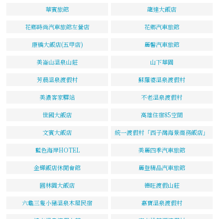
華賓旅館
龍達大飯店
花鄉時尚汽車旅館左營店
花鄉汽車旅館
康橋大飯店(五甲店)
麗馨汽車旅館
美崙山溫泉山莊
山下華園
芳晨溫泉渡假村
蘇羅婆溫泉渡假村
美濃客家驛站
不老溫泉渡假村
世國大飯店
高雄住宿85空間
文賓大飯店
統一渡假村「西子灣海景商務飯店」
藍色海岸HOTEL
美麗四季汽車旅館
金輝飯店休閒會館
麗登精品汽車旅館
圓林園大飯店
德旺渡假山莊
六龜三隻小豬溫泉木屋民宿
嘉寶溫泉渡假村