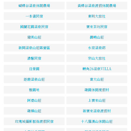
蝴蝶谷溫泉休閒農場
黃蝶谷溫泉渡假休閒農場
一本書民宿
東明大旅社
國蘭花園溫泉民宿
寶來茶坊民宿
瓏美山莊
澗鳴山莊
新開溫泉山莊露營區
水密溫泉館
濃馨民宿
宗山大旅社
日景園
轉角26溫泉VILLA
鉅鹿溫泉山莊
富大山莊
雅園地
龍園休閒度假村
阿婆山莊
上寶來山莊
龍樺山莊
新寶來溫泉渡假村
玫瑰城攝影藝術渡假民宿
十八羅漢山休閒山莊