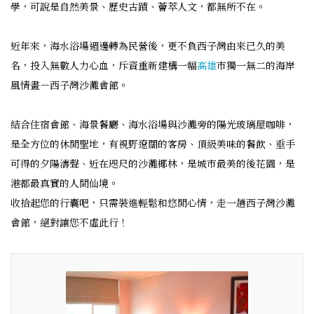
學，可說是自然美景、歷史古蹟、薈萃人文，都無所不在。
近年來，海水浴場週邊轉為民營後，更不負西子灣由來已久的美
名，投入無數人力心血，斥資重新建構一幅
高雄
市獨一無二的海岸
風情畫－西子灣沙灘會館。
結合住宿會館、海景餐廳、海水浴場與沙灘旁的陽光玻璃屋咖啡，
是全方位的休閒聖地，有視野遼闊的客房、頂級美味的餐飲、垂手
可得的夕陽濤聲、近在咫尺的沙灘椰林，是城市最美的後花園，是
港都最真實的人間仙境。
收拾起您的行囊吧，只需裝進輕鬆和悠閒心情，走一趟西子灣沙灘
會館，絕對讓您不虛此行！