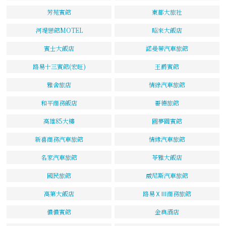
芳苑賓館
東都大旅社
河堤戀館MOTEL
昭來大飯店
賓士大飯店
諾曼蒂汽車旅館
路易十三賓館(宏旺)
王爵賓館
雅舍旅店
情綠汽車旅館
和平商務飯店
哥德旅館
高雄85大樓
圓夢園賓館
新喜商務汽車旅館
情緣汽車旅館
名家汽車旅館
苓雅大飯店
國民旅館
威尼斯汽車旅館
高第大飯店
路易ⅩⅢ商務旅館
儂儂賓館
金典酒店