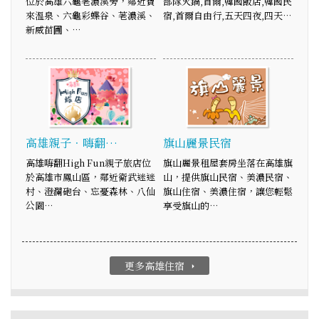
位於高雄六龜荖濃溪旁，鄰近寶
部隊火鍋,首爾,韓國飯店,韓國民
來溫泉、六龜彩蝶谷、荖濃溪、
宿,首爾自由行,五天四夜,四天…
新威苗圃、…
高雄親子．嗨翻…
旗山麗景民宿
高雄嗨翻High Fun親子旅店位
旗山麗景租屋套房坐落在高雄旗
於高雄市鳳山區，鄰近衛武迷迷
山，提供旗山民宿、美濃民宿、
村、澄瀾砲台、忘憂森林、八仙
旗山住宿、美濃住宿，讓您輕鬆
公園…
享受旗山的…
更多高雄住宿
arrow_right