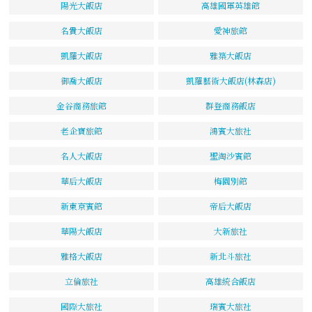
陽光大飯店
高雄國軍英雄館
名貴大飯店
愛神旅館
凱羅大飯店
雅築大飯店
御喬大飯店
凱羅藝術大飯店(林森店)
金谷商務旅館
群登商務飯店
老企寶旅館
鴻賓大旅社
名人大飯店
聖淘沙賓館
華后大飯店
梅園別館
新東京賓館
帝后大飯店
華陽大飯店
大新旅社
雅格大飯店
新北斗旅社
立倫旅社
高雄統合飯店
國際大旅社
瑞賓大旅社