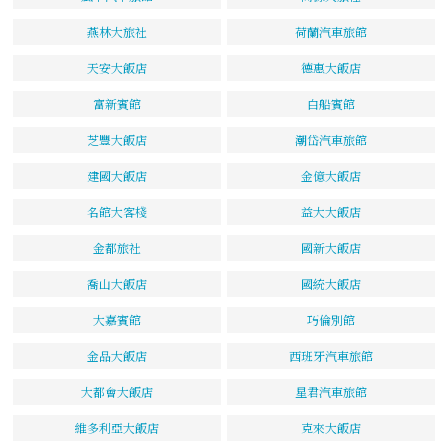
燕林大旅社
荷蘭汽車旅館
天安大飯店
德惠大飯店
富新賓館
白船賓館
芝豐大飯店
潮岱汽車旅館
建國大飯店
金億大飯店
名館大客棧
益大大飯店
金都旅社
國新大飯店
喬山大飯店
國統大飯店
大嘉賓館
巧倫別館
金品大飯店
西班牙汽車旅館
大都會大飯店
星君汽車旅館
維多利亞大飯店
克來大飯店