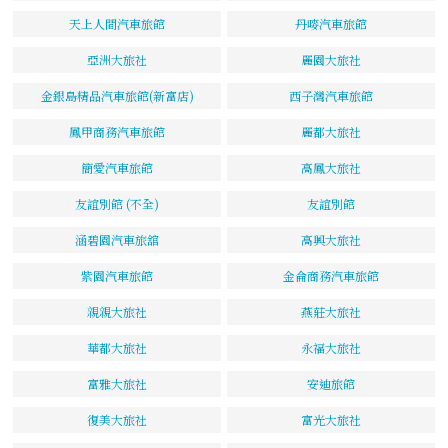
天上人間汽車旅館
丹嘜汽車旅館
亞洲大旅社
麗園大旅社
金銀島精品汽車旅館(新富店)
西子灣汽車旅館
鳳甲商務汽車旅館
麗都大旅社
簡愛汽車旅館
高鳳大旅社
友誼別館 (不全)
友誼別館
涵碧園汽車旅舘
高興大旅社
紫園汽車旅館
金侖商務汽車旅館
親親大旅社
燕莊大旅社
華都大旅社
永福大旅社
富雅大旅社
安迪旅館
復美大旅社
富光大旅社