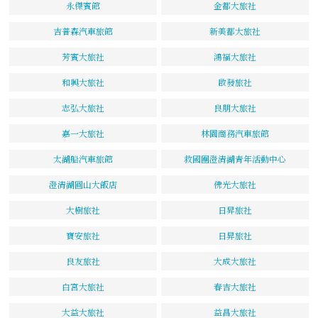
永傑賓館
金都大旅社
吉普森汽車旅館
新美都大旅社
芳賓大旅社
鴻福大旅社
和興大旅社
啟發旅社
志弘大旅社
良朋大旅社
嘉一大旅社
林園商務汽車旅館
太湖船汽車旅館
救國團澄清湖青年活動中心
澄清湖圓山大飯店
佛光大旅社
大樹旅社
日昇旅社
寶安旅社
日昇旅社
良友旅社
大成大旅社
白宮大旅社
春吉大旅社
大益大旅社
益昌大旅社