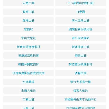
忘塵小築
十八羅漢山休閒山莊
澗鳴山莊
日景園
龍樺山莊
清水溫泉山莊
雅園地
國蘭花園溫泉民宿
宗山大旅社
青松溫泉賓館
新寶來溫泉渡假村
鉅鹿溫泉山莊
荖濃溪溫泉民宿
瓏美山莊
龍園休閒度假村
蘇婆羅溫泉度假村
玫瑰城攝影藝術渡假民宿
濃馨民宿
水泉農場
紫竹寺香客大樓
全龍大旅社
碧宮大旅社
天籟山莊
救國團梅山青年活動中心
玉庭山莊
拉法阿勒(野百合)民宿