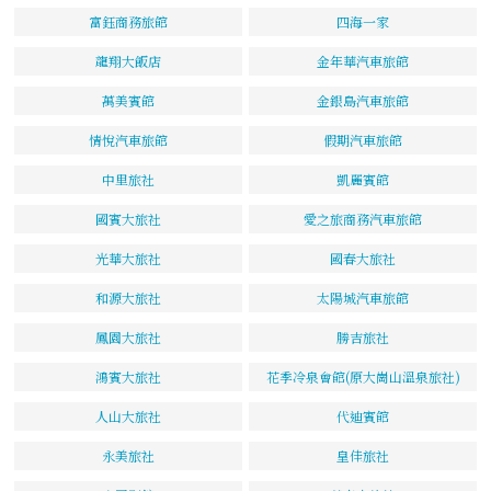
富鈺商務旅館
四海一家
龍翔大飯店
金年華汽車旅館
萬美賓館
金銀島汽車旅館
情悅汽車旅館
假期汽車旅館
中里旅社
凱麗賓館
國賓大旅社
愛之旅商務汽車旅館
光華大旅社
國春大旅社
和源大旅社
太陽城汽車旅館
鳳園大旅社
勝吉旅社
鴻賓大旅社
花季冷泉會館(原大崗山溫泉旅社)
人山大旅社
代迪賓館
永美旅社
皇佳旅社