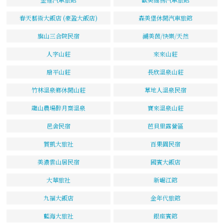
春天藝術大飯店 (豪盈大飯店)
森美堡休閒汽車旅館
旗山三合院民宿
湖美茵/快樂/天然
人字山莊
來來山莊
扇平山莊
長欣溫泉山莊
竹林溫泉鄉休閒山莊
草地人溫泉民宿
龍山農場醉月齋溫泉
寶來溫泉山莊
邑舍民宿
芭貝里露營區
賀凱大旅社
百果園民宿
美濃雲山居民宿
國賓大飯店
大華旅社
新崛江館
九福大飯店
金年代旅館
藍海大旅社
銀座賓館