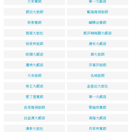
大來賓館
第一大飯店
假日大旅館
藍海商務旅館
崧泰賓館
蝴蝶谷賓館
薇薇大旅社
凱莎琳庭園大飯店
悅世界旅館
漢來大飯店
統順大飯店
御大旅館
瓊林大飯店
莎蔓莎旅館
大來旅館
名城旅館
帝王大飯店
金皇后大旅社
愛丁堡賓館
華一大飯店
我家商務旅館
愛迪亞賓館
白金漢大飯店
南海大飯店
漢泰大旅社
月世界賓館