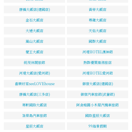
康橋大飯店(建國店)
黃帝大飯店
金石大飯店
尊龍大飯店
大通大飯店
天佑大飯店
嵩山大飯店
國群大飯店
薆王大飯店
河堤HOTEL漢神館
統茂休閒旅館
熱群優質商務旅店
河堤大飯店(愛河館)
河堤HOTEL愛河館
喜樂好室seeLOVEhouse
御宿大飯店(建國店)
康橋大飯店(三多店)
御宿汽車旅館(武營館)
寒軒國際大飯店
阿舍庭園小木屋汽機車旅館
峇里島汽車旅館
國際星辰大飯店
星辰大飯店
99海景假期