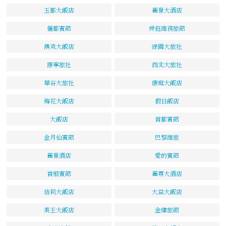
玉都大飯店
麗景大酒店
儷都賓館
舜鈺商務旅館
澳克大飯店
綠園大旅社
康寧旅社
西北大旅社
華谷大旅社
康庭大飯店
梅花大飯店
假日飯店
大飯店
首都賓館
金月仙賓館
巴黎商旅
麗景酒店
愛的賓館
首相賓館
麗尊大酒店
佶莉大飯店
大益大飯店
美王大飯店
金緯旅館