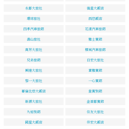
永都大旅社
僑星大飯店
環球旅社
西悠飯店
四季汽車旅館
花漾汽車旅館
壽山旅社
雅士賓館
高芳大旅社
檳城汽車旅館
兄弟旅館
日宏大旅社
興達大旅社
富雅賓館
黎一大旅社
一心賓館
哥倫比亞大飯店
皇賓別館
新源大旅社
金首都賓館
九如別館
住友大旅社
國星大飯店
佳宏大飯店