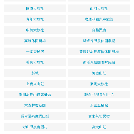
圓潭大旅社
山河大旅社
青年大旅社
玫瑰花園汽車旅館
中美大旅社
自強民宿
高雄休閒農場
蝴蝶谷溫泉休閒農場
一本書民宿
黃蝶谷溫泉渡假休閒農場
美興大旅社
衛斯理庭園咖啡民宿
菸城
阿婆山莊
上寶來山莊
東明大旅社
新開溫泉山莊露營區
轉角26溫泉VILLA
木森林香草園
水密溫泉館
長青溫泉度假山莊
寶來茶坊民宿
青山溫泉度假村
富大山莊