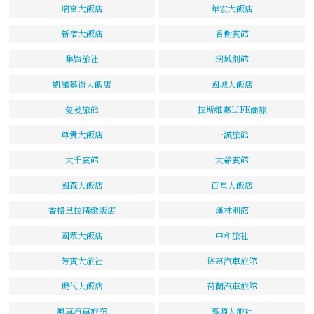
瑞宮大飯店
華宏大飯店
新宿大飯店
香榭賓館
集賢旅社
瑞城別館
凱羅藝術大飯店
國城大飯店
薆蔓旅館
拉斯維嘉LIFE商旅
尊貴大飯店
一誠旅館
大千賓館
大爺賓館
國森大飯店
百星大飯店
香格里拉精緻飯店
漢林別館
國眾大飯店
中和旅社
芳賓大旅社
德惠汽車旅館
現代大飯店
荷蘭汽車旅館
風車汽車旅館
高源大旅社