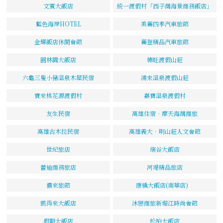
文賓大飯店
統一渡假村「西子灣海景商務飯店」
藍色海岸HOTEL
美麗四季汽車旅館
金輝飯店休閒會館
麗登精品汽車旅館
圓林園大飯店
德旺渡假山莊
六龜三隻小豬溫泉木屋民宿
鴻來溫泉渡假山莊
寶來桃花源渡假村
嘉寶溫泉渡假村
友生民宿
高雄住宿‧摩天海灣商旅
高雄古木拉民宿
高雄義大．明山莊人文會館
世紀旅店
瑞谷大飯店
蕾迪商務旅店
河堤精品旅店
儂來旅館
康橋大飯店(南華店)
凱得來大飯店
沐戀商旅新堀江時尚會館
假期大飯店
松柏大飯店