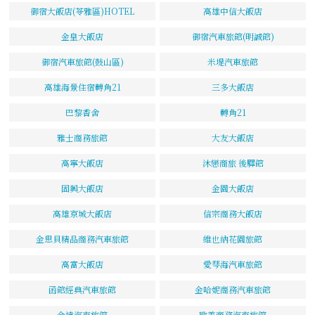
御宿大飯店(苓雅區)HOTEL
高雄中信大飯店
金皇大飯店
御宿汽車旅館(明誠館)
御宿汽車旅館(鼓山區)
米堤汽車旅館
高雄海景住宿轉角21
三多大飯店
巴黎香舍
轉角21
雅士商務旅館
大友大飯店
高寧大飯店
沐戀商旅 後驛館
固興大飯店
金園大飯店
高雄京城大飯店
信宗商務大飯店
金思貝精品商務汽車旅館
維也納花園旅館
高富大飯店
愛琴海汽車旅館
函館經典汽車旅館
金哈妮商務汽車旅館
金達汽車旅館
歐美商務汽車旅館