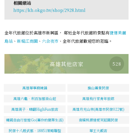
相關網站
https://kh.okgo.tw/shop/2928.html
金年代旅館位於高雄市新興區， 鄰近金年代旅館的景點有
捷運美麗
島站
、
新堀江商圈
、
六合夜市
、金年代旅館歡迎您的蒞臨。
高雄其他店家
528
高雄華寧麻辣鍋
旗山麗景民宿
高雄六龜．利百加藝術山莊
高雄飛行家青年旅館
高雄親子．嗨翻HighFun旅店
高雄月光山林(高雄市民宿022號)
韓國自由行旅遊Go(麗伶的簡單生活)
南橫桃源達妮芙莊園民宿
民宿十八般武藝‧18851策略聯盟
華王大飯店