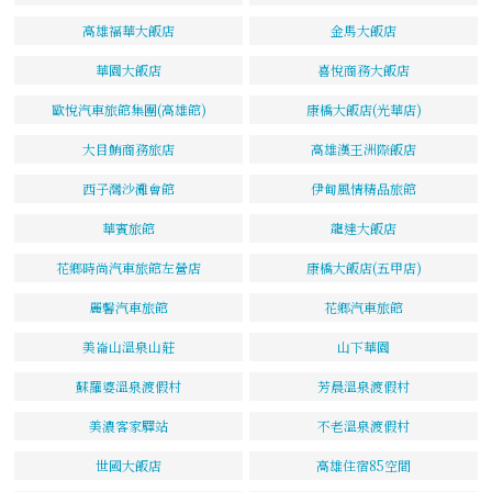
高雄福華大飯店
金馬大飯店
華園大飯店
喜悅商務大飯店
歐悅汽車旅館集團(高雄館)
康橋大飯店(光華店)
大目鮪商務旅店
高雄漢王洲際飯店
西子灣沙灘會館
伊甸風情精品旅館
華賓旅館
龍達大飯店
花鄉時尚汽車旅館左營店
康橋大飯店(五甲店)
麗馨汽車旅館
花鄉汽車旅館
美崙山溫泉山莊
山下華園
蘇羅婆溫泉渡假村
芳晨溫泉渡假村
美濃客家驛站
不老溫泉渡假村
世國大飯店
高雄住宿85空間