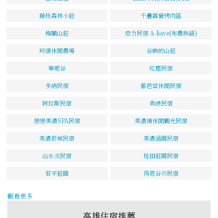
藤枝森林小莊
千疊露營烤肉區
梅蘭山莊
亞力民宿 A-liave(布農族語)
呼頌休閒農場
谷映的山莊
寧妮谷
紅塵民宿
多納民宿
都芭望休閒民宿
阿拉斯民宿
美綠民宿
戀戀美濃SPA民宿
美濃情休閒觀光民宿
美濃菸城民宿
美濃涵園民宿
山水炎民宿
桂田莊園民宿
若平莊園
得恩谷の民宿
觀看更多
高雄住宿推薦