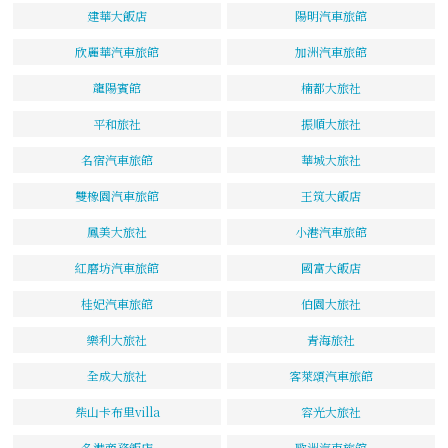
建華大飯店
陽明汽車旅館
欣麗華汽車旅館
加洲汽車旅館
龍陽賓館
楠都大旅社
平和旅社
振順大旅社
名宿汽車旅館
華城大旅社
雙橡園汽車旅館
王筑大飯店
鳳美大旅社
小港汽車旅館
紅磨坊汽車旅館
國富大飯店
桂妃汽車旅館
伯園大旅社
樂利大旅社
青海旅社
全成大旅社
客萊頌汽車旅館
柴山卡布里villa
容光大旅社
名港商務飯店
歐洲汽車旅館