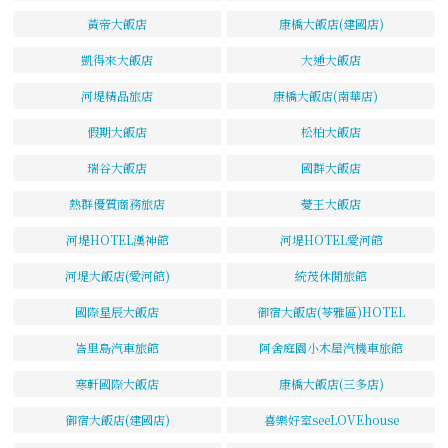
黃帝大飯店
康橋大飯店(建國店)
凱得來大飯店
大通大飯店
河堤精品旅店
康橋大飯店(南華店)
假期大飯店
松柏大飯店
瑞谷大飯店
國群大飯店
熱群優質商務旅店
薆王大飯店
河堤HOTEL漢神館
河堤HOTEL愛河館
河堤大飯店(愛河館)
統茂休閒旅館
國際星辰大飯店
御宿大飯店(苓雅區)HOTEL
峇里島汽車旅館
阿舍庭園小木屋汽機車旅館
寒軒國際大飯店
康橋大飯店(三多店)
御宿大飯店(建國店)
喜樂好室seeLOVEhouse