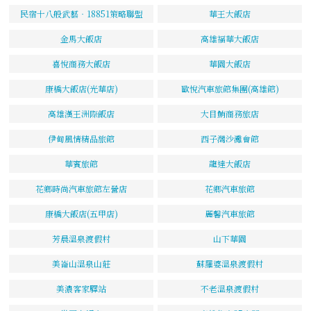
民宿十八般武藝‧18851策略聯盟
華王大飯店
金馬大飯店
高雄福華大飯店
喜悅商務大飯店
華園大飯店
康橋大飯店(光華店)
歐悅汽車旅館集團(高雄館)
高雄漢王洲際飯店
大目鮪商務旅店
伊甸風情精品旅館
西子灣沙灘會館
華賓旅館
龍達大飯店
花鄉時尚汽車旅館左營店
花鄉汽車旅館
康橋大飯店(五甲店)
麗馨汽車旅館
芳晨溫泉渡假村
山下華園
美崙山溫泉山莊
蘇羅婆溫泉渡假村
美濃客家驛站
不老溫泉渡假村