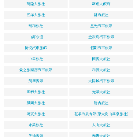
萬隆大旅社
龍翔大飯店
五洋大旅社
錦秀旅社
瑞和旅社
星光汽車旅館
山海永恆
金銀島汽車旅館
情悅汽車旅館
假期汽車旅館
中里旅社
國賓大旅社
愛之旅商務汽車旅館
和源大旅社
凱麗賓館
太陽城汽車旅館
國春大旅社
光華大旅社
鳳園大旅社
勝吉旅社
鴻賓大旅社
花季冷泉會館(原大崗山溫泉旅社)
永美旅社
人山大旅社
代迪賓館
春貴大旅社