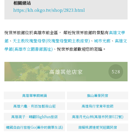
相關網站
https://kh.okgo.tw/shop/2823.html
悅世界旅館位於高雄市前金區， 鄰近悅世界旅館的景點有
高雄文學
館
、
天主教玫瑰聖母堂(玫瑰聖母聖殿主教座堂)
、
城市光廊
、
高雄文
學館(高雄市立圖書館舊址)
、悅世界旅館歡迎您的蒞臨。
高雄其他店家
528
高雄華寧麻辣鍋
旗山麗景民宿
高雄六龜．利百加藝術山莊
高雄飛行家青年旅館
高雄親子．嗨翻HighFun旅店
高雄月光山林(高雄市民宿022號)
韓國自由行旅遊Go(麗伶的簡單生活)
南橫桃源達妮芙莊園民宿