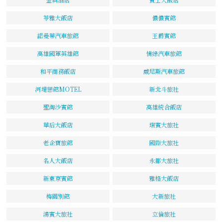
苓雅大飯店
儂儂賓館
諾曼蒂汽車旅館
王爵賓館
高雄國軍英雄館
情綠汽車旅館
和平商務飯店
威尼斯汽車旅館
河堤戀館MOTEL
新北斗旅社
聖淘沙賓館
高雄統合飯店
華后大飯店
瑞賓大旅社
老企寶旅館
國際大旅社
名人大飯店
永都大旅社
新東京賓館
雅格大飯店
梅園別館
大新旅社
鴻賓大旅社
立倫旅社