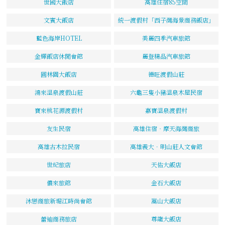
世國大飯店
高雄住宿85空間
文賓大飯店
統一渡假村「西子灣海景商務飯店」
藍色海岸HOTEL
美麗四季汽車旅館
金輝飯店休閒會館
麗登精品汽車旅館
圓林園大飯店
德旺渡假山莊
鴻來溫泉渡假山莊
六龜三隻小豬溫泉木屋民宿
寶來桃花源渡假村
嘉寶溫泉渡假村
友生民宿
高雄住宿‧摩天海灣商旅
高雄古木拉民宿
高雄義大．明山莊人文會館
世紀旅店
天佑大飯店
儂來旅館
金石大飯店
沐戀商旅新堀江時尚會館
嵩山大飯店
蕾迪商務旅店
尊龍大飯店