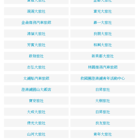
親親大旅社
富光大旅社
金侖商務汽車旅館
嘉一大旅社
鴻福大旅社
良朋大旅社
芳賓大旅社
和興大旅社
啟發旅社
新美都大旅社
志弘大旅社
林園商務汽車旅館
太湖船汽車旅館
救國團澄清湖青年活動中心
澄清湖圓山大飯店
日昇旅社
寶安旅社
大樹旅社
大成大旅社
日昇旅社
佛光大旅社
良友旅社
山河大旅社
青年大旅社