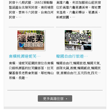
民宿十八般武藝‧18851策略聯
高雄六龜．利百加藝術山莊民宿
盟涵蓋台北瑞芳民宿、南投埔里
位於高雄六龜荖濃溪旁，鄰近寶
民宿、雲林斗六民宿、台南白河
來溫泉、六龜彩蝶谷、荖濃溪、
民宿、…
新威苗圃、…
南橫桃源達妮芙…
韓國自由行旅遊…
南橫‧達妮芙莊園民宿位在南橫
韓國自由行,韓國旅遊,韓國天氣,
公路桃源區的拉芙蘭部落，拉芙
部隊火鍋,首爾,韓國飯店,韓國民
蘭基督長老教會對面，鄰近梅山
宿,首爾自由行,五天四夜,四天…
吊橋、長龍…
更多高雄住宿
arrow_right