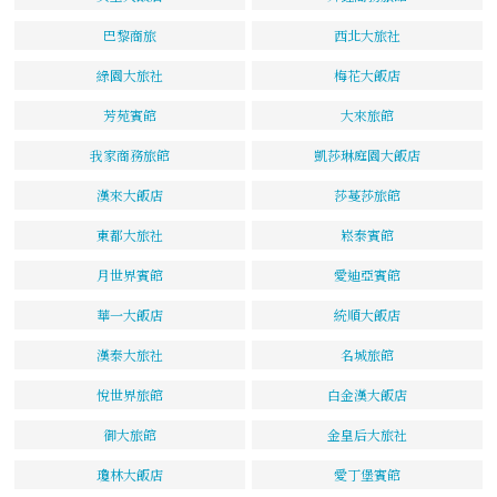
巴黎商旅
西北大旅社
綠園大旅社
梅花大飯店
芳苑賓館
大來旅館
我家商務旅館
凱莎琳庭園大飯店
漢來大飯店
莎蔓莎旅館
東都大旅社
崧泰賓館
月世界賓館
愛迪亞賓館
華一大飯店
統順大飯店
漢泰大旅社
名城旅館
悅世界旅館
白金漢大飯店
御大旅館
金皇后大旅社
瓊林大飯店
愛丁堡賓館