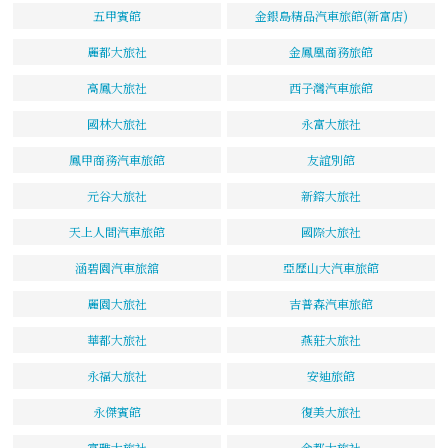
五甲賓館
金銀島精品汽車旅館(新富店)
麗都大旅社
金鳳凰商務旅館
高鳳大旅社
西子灣汽車旅館
國林大旅社
永富大旅社
鳳甲商務汽車旅館
友誼別館
元谷大旅社
新鎔大旅社
天上人間汽車旅館
國際大旅社
涵碧園汽車旅舘
亞歷山大汽車旅館
麗園大旅社
吉普森汽車旅館
華都大旅社
燕莊大旅社
永福大旅社
安迪旅館
永傑賓館
復美大旅社
富雅大旅社
金都大旅社