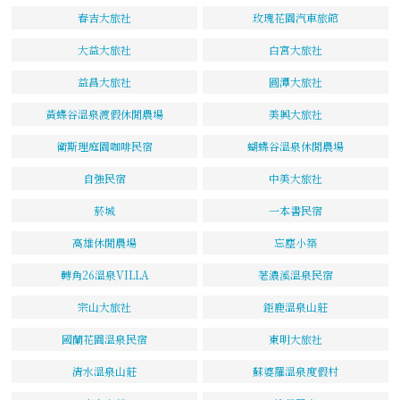
春吉大旅社
玫瑰花園汽車旅館
大益大旅社
白宮大旅社
益昌大旅社
圓潭大旅社
黃蝶谷溫泉渡假休閒農場
美興大旅社
衛斯理庭園咖啡民宿
蝴蝶谷溫泉休閒農場
自強民宿
中美大旅社
菸城
一本書民宿
高雄休閒農場
忘塵小築
轉角26溫泉VILLA
荖濃溪溫泉民宿
宗山大旅社
鉅鹿溫泉山莊
國蘭花園溫泉民宿
東明大旅社
清水溫泉山莊
蘇婆羅溫泉度假村