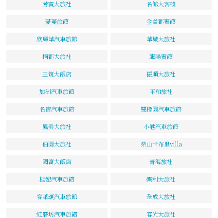
芳賓大旅社
名館大客棧
薆蔓旅館
金首都賓館
欣麗華汽車旅館
華城大旅社
楠都大旅社
龍陽賓館
王筑大飯店
振順大旅社
加洲汽車旅館
平和旅社
名宿汽車旅館
雙橡園汽車旅館
鳳美大旅社
小港汽車旅館
伯園大旅社
柴山卡布里villa
國富大飯店
青海旅社
桂妃汽車旅館
樂利大旅社
客萊頌汽車旅館
全成大旅社
紅磨坊汽車旅館
容光大旅社