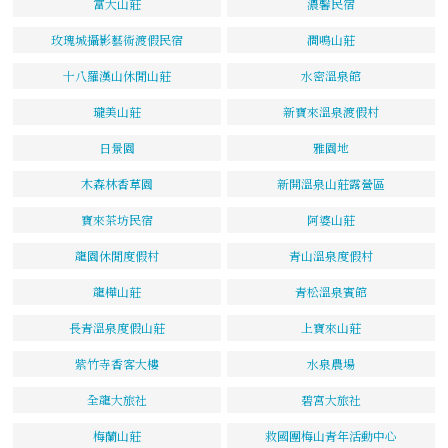
富大山莊
濃馨民宿
玫瑰城攝影藝術渡假民宿
澗鳴山莊
十八羅漢山休閒山莊
水密溫泉館
瓏美山莊
新寶來溫泉渡假村
日景園
雅園地
木森林香草園
新開溫泉山莊露營區
寶來茶坊民宿
阿婆山莊
龍園休閒度假村
青山溫泉度假村
龍樺山莊
青松溫泉賓館
長青溫泉度假山莊
上寶來山莊
紫竹寺香客大樓
水泉農場
全龍大旅社
碧宮大旅社
梅蘭山莊
救國團梅山青年活動中心