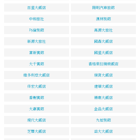
百星大飯店
陽明汽車旅館
中和旅社
漢林別館
巧倫別館
高源大旅社
新源大旅社
國森大飯店
富新賓館
國星大飯店
大千賓館
香格里拉精緻飯店
維多利亞大飯店
瑞宮大飯店
佳宏大飯店
建華大飯店
香榭賓館
德惠大飯店
大嘉賓館
金品大飯店
現代大飯店
九如別館
芝豐大飯店
益大大飯店