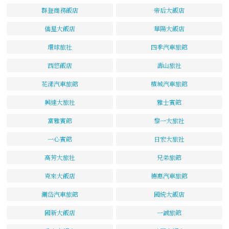
群登商務飯店
帝后大飯店
僑星大飯店
華陽大飯店
環球旅社
四季汽車旅館
西悠飯店
壽山旅社
花漾汽車旅館
檳城汽車旅館
興達大旅社
雅士賓館
富雅賓館
黎一大旅社
一心賓館
日宏大旅社
高芳大旅社
兄弟旅館
克來大飯店
德惠汽車旅館
潮岱汽車旅館
國統大飯店
國新大飯店
一誠旅館