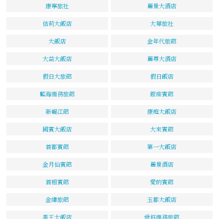
康寧旅社
麗景大酒店
佶莉大飯店
大華旅社
大飯店
金年代旅館
大益大飯店
麗尊大酒店
假日大旅館
假日飯店
藍海商務旅館
銀座賓館
新崛江館
康庭大飯店
國賓大飯店
大來賓館
首都賓館
第一大飯店
金月仙賓館
麗景酒店
首相賓館
愛的賓館
金緯旅館
玉都大飯店
美王大飯店
舜鈺商務旅館