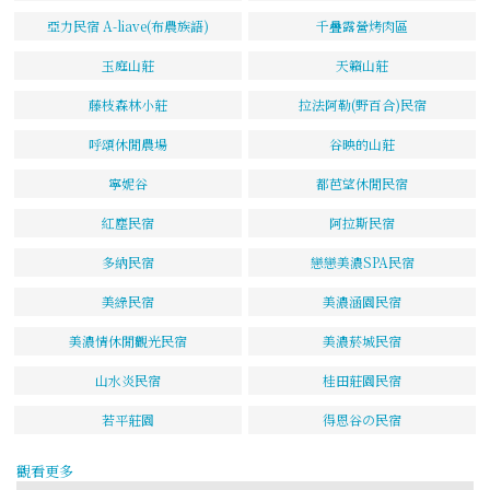
亞力民宿 A-liave(布農族語)
千疊露營烤肉區
玉庭山莊
天籟山莊
藤枝森林小莊
拉法阿勒(野百合)民宿
呼頌休閒農場
谷映的山莊
寧妮谷
都芭望休閒民宿
紅塵民宿
阿拉斯民宿
多納民宿
戀戀美濃SPA民宿
美綠民宿
美濃涵園民宿
美濃情休閒觀光民宿
美濃菸城民宿
山水炎民宿
桂田莊園民宿
若平莊園
得恩谷の民宿
觀看更多