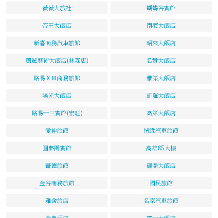
薇薇大旅社
蝴蝶谷賓館
帝王大飯店
南海大飯店
新喜商務汽車旅館
昭來大飯店
凱羅藝術大飯店(林森店)
名貴大飯店
路易ⅩⅢ商務旅館
雅築大飯店
陽光大飯店
凱羅大飯店
路易十三賓館(宏旺)
高第大飯店
愛神旅館
情緣汽車旅館
圓夢園賓館
高雄85大樓
哥德旅館
御喬大飯店
金谷商務旅館
國民旅館
雅舍旅店
名家汽車旅館
金典酒店
賓士大飯店