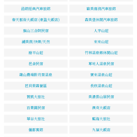
函館經典汽車旅館
歐美商務汽車旅館
春天藝術大飯店 (豪盈大飯店)
森美堡休閒汽車旅館
旗山三合院民宿
人字山莊
湖美茵/快樂/天然
來來山莊
扇平山莊
竹林溫泉鄉休閒山莊
邑舍民宿
草地人溫泉民宿
龍山農場醉月齋溫泉
寶來溫泉山莊
芭貝里露營區
長欣溫泉山莊
賀凱大旅社
美濃雲山居民宿
百果園民宿
澳克大飯店
華谷大旅社
藍海大旅社
儷都賓館
九福大飯店