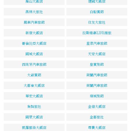
喬山大飯店
建國大飯店
燕林大旅社
白船賓館
風車汽車旅館
住友大旅社
新宿大飯店
拉斯維嘉LIFE商旅
哥倫比亞大飯店
星君汽車旅館
國城大飯店
天安大飯店
西班牙汽車旅館
皇賓別館
大爺賓館
荷蘭汽車旅館
大都會大飯店
荷蘭汽車旅館
華宏大飯店
瑞城別館
集賢旅社
金億大飯店
國眾大飯店
金都旅社
凱羅藝術大飯店
尊貴大飯店