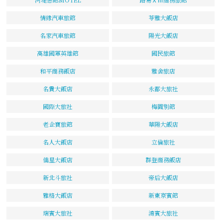
情緣汽車旅館
苓雅大飯店
名家汽車旅館
陽光大飯店
高雄國軍英雄館
國民旅館
和平商務飯店
雅舍旅店
名貴大飯店
永都大旅社
國際大旅社
梅園別館
老企寶旅館
華陽大飯店
名人大飯店
立倫旅社
僑星大飯店
群登商務飯店
新北斗旅社
帝后大飯店
雅格大飯店
新東京賓館
瑞賓大旅社
鴻賓大旅社