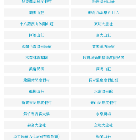
蘇婆羅溫泉度假村
鉅鹿溫泉山莊
瓏美山莊
轉角26溫泉VILLA
十八羅漢山休閒山莊
東明大旅社
阿婆山莊
富大山莊
國蘭花園溫泉民宿
寶來茶坊民宿
木森林香草園
玫瑰城攝影藝術渡假民宿
濃馨民宿
澗鳴山莊
龍園休閒度假村
長青溫泉度假山莊
龍樺山莊
水密溫泉館
新寶來溫泉渡假村
青山溫泉度假村
紫竹寺香客大樓
水泉農場
碧宮大旅社
全龍大旅社
亞力民宿 A-liave(布農族語)
梅蘭山莊