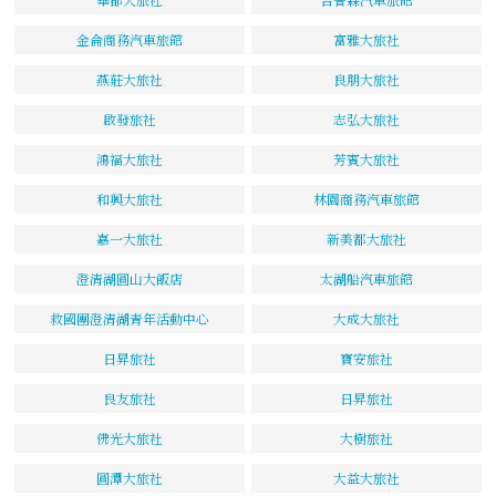
金侖商務汽車旅館
富雅大旅社
燕莊大旅社
良朋大旅社
啟發旅社
志弘大旅社
鴻福大旅社
芳賓大旅社
和興大旅社
林園商務汽車旅館
嘉一大旅社
新美都大旅社
澄清湖圓山大飯店
太湖船汽車旅館
救國團澄清湖青年活動中心
大成大旅社
日昇旅社
寶安旅社
良友旅社
日昇旅社
佛光大旅社
大樹旅社
圓潭大旅社
大益大旅社