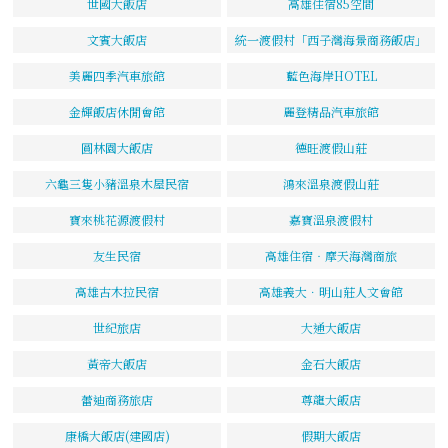
世國大飯店
高雄住宿85空間
文賓大飯店
統一渡假村「西子灣海景商務飯店」
美麗四季汽車旅館
藍色海岸HOTEL
金輝飯店休閒會館
麗登精品汽車旅館
圓林園大飯店
德旺渡假山莊
六龜三隻小豬溫泉木屋民宿
鴻來溫泉渡假山莊
寶來桃花源渡假村
嘉寶溫泉渡假村
友生民宿
高雄住宿‧摩天海灣商旅
高雄古木拉民宿
高雄義大．明山莊人文會館
世紀旅店
大通大飯店
黃帝大飯店
金石大飯店
蕾迪商務旅店
尊龍大飯店
康橋大飯店(建國店)
假期大飯店