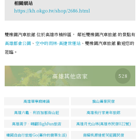
相關網站
https://kh.okgo.tw/shop/2686.html
雙橡園汽車旅館 位於高雄市楠梓區， 鄰近雙橡園汽車旅館 的景點有
高雄都會公園
、
空中的雨林-高捷世運站
、雙橡園汽車旅館 歡迎您的
蒞臨。
高雄其他店家
528
高雄華寧麻辣鍋
旗山麗景民宿
高雄六龜．利百加藝術山莊
高雄飛行家青年旅館
高雄親子．嗨翻HighFun旅店
高雄月光山林(高雄市民宿022號)
韓國自由行旅遊Go(麗伶的簡單生活)
南橫桃源達妮芙莊園民宿