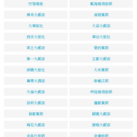
巴黎商旅
藍海商務旅館
澳克大飯店
首相賓館
大華旅社
大益大飯店
西北大旅社
華谷大旅社
美王大飯店
愛的賓館
第一大飯店
玉都大飯店
綠園大旅社
大來賓館
麗尊大酒店
新崛江館
九福大飯店
舜鈺商務旅館
佶莉大飯店
儷都賓館
首都賓館
國賓大飯店
梅花大飯店
康庭大飯店
金年代旅館
金緯旅館