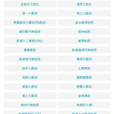
金皇后大旅社
漢泰大旅社
華一大飯店
帝王大飯店
凱羅藝術大飯店(林森店)
金谷商務旅館
威尼斯汽車旅館
愛神旅館
路易十三賓館(宏旺)
哥德旅館
儂儂賓館
新喜商務汽車旅館
諾曼蒂汽車旅館
雅築大飯店
昭來大飯店
王爵賓館
高第大飯店
圓夢園賓館
御喬大飯店
凱羅大飯店
賓士大飯店
金典酒店
情綠汽車旅館
高雄85大樓
河堤戀館MOTEL
路易ⅩⅢ商務旅館