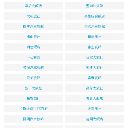
華后大飯店
聖淘沙賓館
大新旅社
高雄統合飯店
四季汽車旅館
花漾汽車旅館
壽山旅社
環球旅社
西悠飯店
雅士賓館
一心賓館
日宏大旅社
檳城汽車旅館
興達大旅社
兄弟旅館
富雅賓館
黎一大旅社
高芳大旅社
集賢旅社
尊貴大飯店
拉斯維嘉LIFE商旅
金都旅社
陽明汽車旅館
建國大飯店