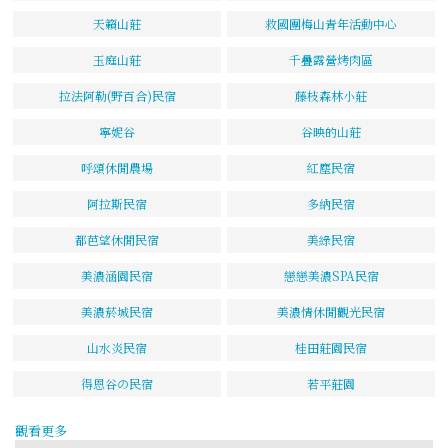
天籟山莊
救國團梅山青年活動中心
玉庭山莊
千疊露營烤肉區
拉法阿勒(野百合)民宿
藤枝森林小莊
寧妮谷
谷映的山莊
呼頌休閒農場
紅塵民宿
阿拉斯民宿
多納民宿
都芭望休閒民宿
美綠民宿
美濃涵園民宿
戀戀美濃SPA民宿
美濃菸城民宿
美濃情休閒觀光民宿
山水炎民宿
桂田莊園民宿
得恩谷の民宿
若平莊園
觀看更多