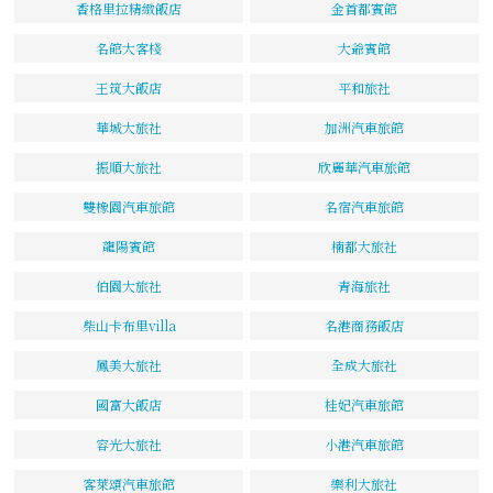
香格里拉精緻飯店
金首都賓館
名館大客棧
大爺賓館
王筑大飯店
平和旅社
華城大旅社
加洲汽車旅館
振順大旅社
欣麗華汽車旅館
雙橡園汽車旅館
名宿汽車旅館
龍陽賓館
楠都大旅社
伯園大旅社
青海旅社
柴山卡布里villa
名港商務飯店
鳳美大旅社
全成大旅社
國富大飯店
桂妃汽車旅館
容光大旅社
小港汽車旅館
客萊頌汽車旅館
樂利大旅社