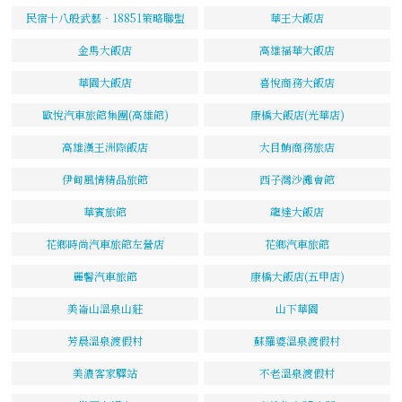
民宿十八般武藝‧18851策略聯盟
華王大飯店
金馬大飯店
高雄福華大飯店
華園大飯店
喜悅商務大飯店
歐悅汽車旅館集團(高雄館)
康橋大飯店(光華店)
高雄漢王洲際飯店
大目鮪商務旅店
伊甸風情精品旅館
西子灣沙灘會館
華賓旅館
龍達大飯店
花鄉時尚汽車旅館左營店
花鄉汽車旅館
麗馨汽車旅館
康橋大飯店(五甲店)
美崙山溫泉山莊
山下華園
芳晨溫泉渡假村
蘇羅婆溫泉渡假村
美濃客家驛站
不老溫泉渡假村