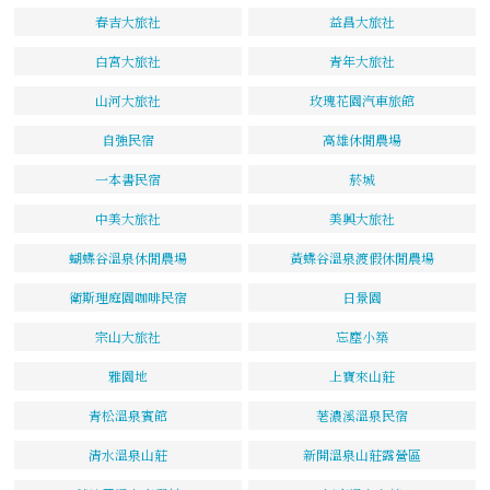
春吉大旅社
益昌大旅社
白宮大旅社
青年大旅社
山河大旅社
玫瑰花園汽車旅館
自強民宿
高雄休閒農場
一本書民宿
菸城
中美大旅社
美興大旅社
蝴蝶谷溫泉休閒農場
黃蝶谷溫泉渡假休閒農場
衛斯理庭園咖啡民宿
日景園
宗山大旅社
忘塵小築
雅園地
上寶來山莊
青松溫泉賓館
荖濃溪溫泉民宿
清水溫泉山莊
新開溫泉山莊露營區