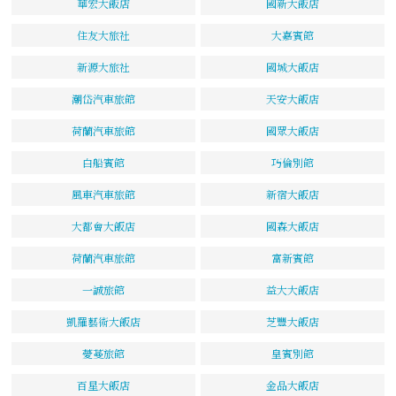
華宏大飯店
國新大飯店
住友大旅社
大嘉賓館
新源大旅社
國城大飯店
潮岱汽車旅館
天安大飯店
荷蘭汽車旅館
國眾大飯店
白船賓館
巧倫別館
風車汽車旅館
新宿大飯店
大都會大飯店
國森大飯店
荷蘭汽車旅館
富新賓館
一誠旅館
益大大飯店
凱羅藝術大飯店
芝豐大飯店
薆蔓旅館
皇賓別館
百星大飯店
金品大飯店