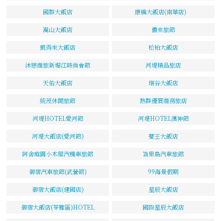
國群大飯店
康橋大飯店(南華店)
嵩山大飯店
儂來旅館
凱得來大飯店
松柏大飯店
沐戀商旅新堀江時尚會館
河堤精品旅店
天佑大飯店
瑞谷大飯店
統茂休閒旅館
熱群優質商務旅店
河堤HOTEL愛河館
河堤HOTEL漢神館
河堤大飯店(愛河館)
薆王大飯店
阿舍庭園小木屋汽機車旅館
峇里島汽車旅館
御宿汽車旅館(武營館)
99海景假期
御宿大飯店(建國店)
星辰大飯店
御宿大飯店(苓雅區)HOTEL
國際星辰大飯店