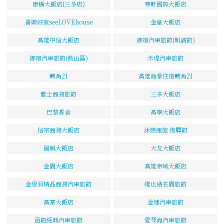
康橋大飯店(三多店)
寒軒國際大飯店
喜樂好室seeLOVEhouse
金皇大飯店
高雄中信大飯店
御宿汽車旅館(明誠館)
御宿汽車旅館(鼓山區)
米堤汽車旅館
轉角21
高雄海景住宿轉角21
雅士商務旅館
三多大飯店
巴黎香舍
高寧大飯店
信宗商務大飯店
沐戀商旅 後驛館
固興大飯店
大友大飯店
金園大飯店
高雄京城大飯店
金思貝精品商務汽車旅館
維也納花園旅館
高富大飯店
金達汽車旅館
函館經典汽車旅館
愛琴海汽車旅館