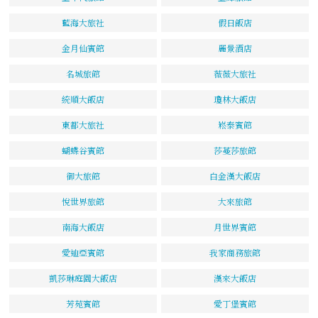
藍海大旅社
假日飯店
金月仙賓館
麗景酒店
名城旅館
薇薇大旅社
統順大飯店
瓊林大飯店
東都大旅社
崧泰賓館
蝴蝶谷賓館
莎蔓莎旅館
御大旅館
白金漢大飯店
悅世界旅館
大來旅館
南海大飯店
月世界賓館
愛迪亞賓館
我家商務旅館
凱莎琳庭園大飯店
漢來大飯店
芳苑賓館
愛丁堡賓館