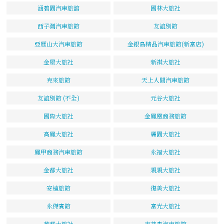
涵碧園汽車旅舘
國林大旅社
西子灣汽車旅館
友誼別館
亞歷山大汽車旅館
金銀島精品汽車旅館(新富店)
金屋大旅社
新祺大旅社
克來旅館
天上人間汽車旅館
友誼別館 (不全)
元谷大旅社
國際大旅社
金鳳凰商務旅館
高鳳大旅社
麗園大旅社
鳳甲商務汽車旅館
永福大旅社
金都大旅社
親親大旅社
安迪旅館
復美大旅社
永傑賓館
富光大旅社
華都大旅社
吉普森汽車旅館