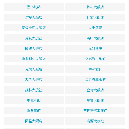
漢林別館
德惠大飯店
建華大飯店
佳宏大飯店
哥倫比亞大飯店
大千賓館
芳賓大旅社
喬山大飯店
國統大飯店
九如別館
維多利亞大飯店
德惠汽車旅館
克來大飯店
中和旅社
現代大飯店
星君汽車旅館
燕林大旅社
金億大飯店
瑞城別館
瑞宮大飯店
香榭賓館
西班牙汽車旅館
國星大飯店
高源大旅社