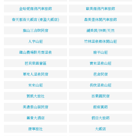
金哈妮商務汽車旅館
歐美商務汽車旅館
春天藝術大飯店 (豪盈大飯店)
森美堡休閒汽車旅館
旗山三合院民宿
湖美茵/快樂/天然
人字山莊
竹林溫泉鄉休閒山莊
龍山農場醉月齋溫泉
扇平山莊
芭貝里露營區
寶來溫泉山莊
草地人溫泉民宿
邑舍民宿
來來山莊
長欣溫泉山莊
賀凱大旅社
百果園民宿
美濃雲山居民宿
銀座賓館
麗景大酒店
假日大旅館
康寧旅社
大飯店