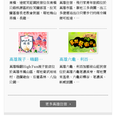
南橫‧達妮芙莊園民宿位在南橫
高雄住宿．飛行家青年旅館位於
公路桃源區的拉芙蘭部落，拉芙
高雄市區，靠近三多商圈，出三
蘭基督長老教會對面，鄰近梅山
多捷運站出口只要步行約兩分鐘
吊橋、長龍…
便可抵達，…
高雄親子．嗨翻…
高雄六龜．利百…
高雄嗨翻High Fun親子旅店位
高雄六龜．利百加藝術山莊民宿
於高雄市鳳山區，鄰近衛武迷迷
位於高雄六龜荖濃溪旁，鄰近寶
村、澄瀾砲台、忘憂森林、八仙
來溫泉、六龜彩蝶谷、荖濃溪、
公園…
新威苗圃、…
更多高雄住宿
arrow_right