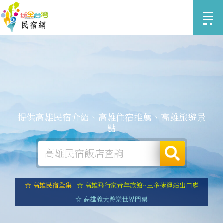
提供高雄民宿介紹、高雄住宿推薦、高雄旅遊景
點
☆ 高雄民宿全集
☆ 高雄飛行家青年旅館~三多捷運站出口處
☆ 高雄義大遊樂世界門票