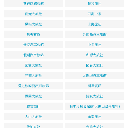
富鈺商務旅館
瑞和旅社
南光大旅社
四海一家
黑貓大旅社
上海旅社
萬美賓館
金銀島汽車旅館
情悅汽車旅館
中里旅社
假期汽車旅館
和源大旅社
國賓大旅社
國春大旅社
光華大旅社
太陽城汽車旅館
愛之旅商務汽車旅館
凱麗賓館
鳳園大旅社
鴻賓大旅社
勝吉旅社
花季冷泉會館(原大崗山溫泉旅社)
人山大旅社
永美旅社
代迪賓館
六峰大旅社