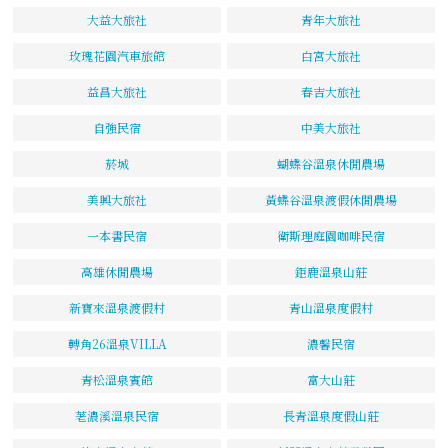
大益大旅社
青年大旅社
玫瑰花園汽車旅館
白宮大旅社
益昌大旅社
春吉大旅社
自強民宿
中美大旅社
菸城
蝴蝶谷溫泉休閒農場
美興大旅社
黃蝶谷溫泉渡假休閒農場
一本書民宿
衛斯理庭園咖啡民宿
高雄休閒農場
鉅鹿溫泉山莊
新寶來溫泉渡假村
青山溫泉度假村
轉角26溫泉VILLA
濃馨民宿
青松溫泉賓館
富大山莊
荖濃溪溫泉民宿
長青溫泉度假山莊