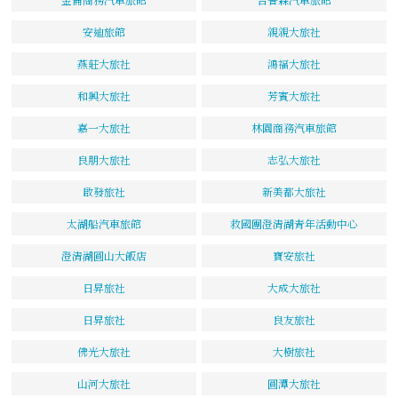
安迪旅館
親親大旅社
燕莊大旅社
鴻福大旅社
和興大旅社
芳賓大旅社
嘉一大旅社
林園商務汽車旅館
良朋大旅社
志弘大旅社
啟發旅社
新美都大旅社
太湖船汽車旅館
救國團澄清湖青年活動中心
澄清湖圓山大飯店
寶安旅社
日昇旅社
大成大旅社
日昇旅社
良友旅社
佛光大旅社
大樹旅社
山河大旅社
圓潭大旅社