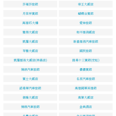
莎蔓莎旅館
帝王大飯店
月世界賓館
蝴蝶谷賓館
高雄85大樓
愛神旅館
雅築大飯店
和平商務飯店
凱羅大飯店
新喜商務汽車旅館
苓雅大飯店
國民旅館
凱羅藝術大飯店(林森店)
路易十三賓館(宏旺)
情綠汽車旅館
儂儂賓館
賓士大飯店
名家汽車旅館
諾曼蒂汽車旅館
高雄國軍英雄館
御喬大飯店
高第大飯店
情緣汽車旅館
金典酒店
名貴大飯店
金谷商務旅館