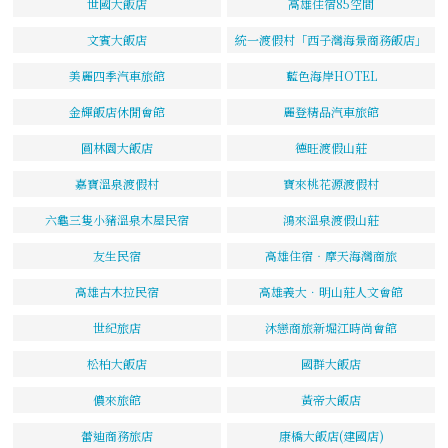
世國大飯店
高雄住宿85空間
文賓大飯店
統一渡假村「西子灣海景商務飯店」
美麗四季汽車旅館
藍色海岸HOTEL
金輝飯店休閒會館
麗登精品汽車旅館
圓林園大飯店
德旺渡假山莊
嘉寶溫泉渡假村
寶來桃花源渡假村
六龜三隻小豬溫泉木屋民宿
鴻來溫泉渡假山莊
友生民宿
高雄住宿‧摩天海灣商旅
高雄古木拉民宿
高雄義大．明山莊人文會館
世紀旅店
沐戀商旅新堀江時尚會館
松柏大飯店
國群大飯店
儂來旅館
黃帝大飯店
蕾迪商務旅店
康橋大飯店(建國店)