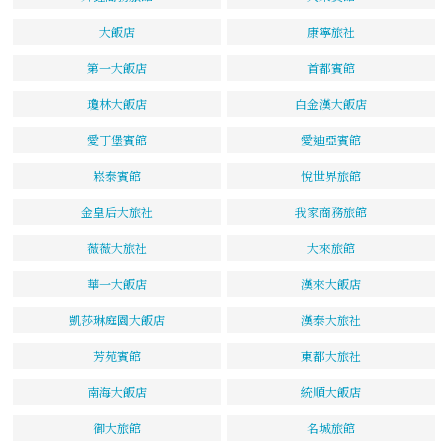
大飯店
康寧旅社
第一大飯店
首都賓館
瓊林大飯店
白金漢大飯店
愛丁堡賓館
愛迪亞賓館
崧泰賓館
悅世界旅館
金皇后大旅社
我家商務旅館
薇薇大旅社
大來旅館
華一大飯店
漢來大飯店
凱莎琳庭園大飯店
漢泰大旅社
芳苑賓館
東都大旅社
南海大飯店
統順大飯店
御大旅館
名城旅館