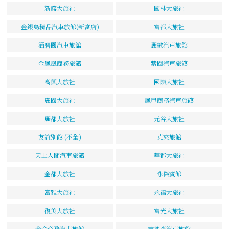
新鎔大旅社
國林大旅社
金銀島精品汽車旅館(新富店)
富都大旅社
涵碧園汽車旅舘
麗緻汽車旅館
金鳳凰商務旅館
紫園汽車旅館
高興大旅社
國際大旅社
麗園大旅社
鳳甲商務汽車旅館
麗都大旅社
元谷大旅社
友誼別館 (不全)
克來旅館
天上人間汽車旅館
華都大旅社
金都大旅社
永傑賓館
富雅大旅社
永福大旅社
復美大旅社
富光大旅社
金侖商務汽車旅館
吉普森汽車旅館