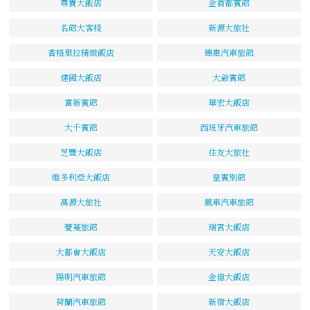
尊貴大飯店
金首都賓館
名館大客棧
新源大旅社
香格里拉精緻飯店
德惠汽車旅館
建國大飯店
大爺賓館
富新賓館
華宏大飯店
大千賓館
西班牙汽車旅館
芝豐大飯店
住友大旅社
維多利亞大飯店
皇賓別館
高源大旅社
風車汽車旅館
薆蔓旅館
瑞宮大飯店
大都會大飯店
天安大飯店
陽明汽車旅館
金億大飯店
荷蘭汽車旅館
新宿大飯店