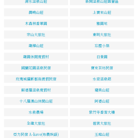
清水溫泉山莊
新開溫泉山莊露營區
澗鳴山莊
上寶來山莊
木森林香草園
雅園地
宗山大旅社
東明大旅社
龍樺山莊
忘塵小築
龍園休閒度假村
日景園
國蘭花園溫泉民宿
寶來茶坊民宿
玫瑰城攝影藝術渡假民宿
水密溫泉館
蘇婆羅溫泉度假村
瓏美山莊
十八羅漢山休閒山莊
阿婆山莊
水泉農場
紫竹寺香客大樓
全龍大旅社
碧宮大旅社
亞力民宿 A-liave(布農族語)
玉庭山莊