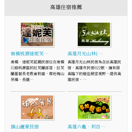
高雄住宿推薦
南橫桃源達妮芙…
高雄月光山林(…
南橫‧達妮芙莊園民宿位在南橫
高雄月光山林民宿為合法高雄民
公路桃源區的拉芙蘭部落，拉芙
宿，高雄市民宿022號，擁有居
蘭基督長老教會對面，鄰近梅山
高臨下的極佳展望視野，提供高
吊橋、長龍…
雄民宿、…
旗山麗景民宿
高雄六龜．利百…