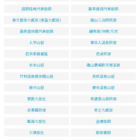
函館經典汽車旅館
歐美商務汽車旅館
春天藝術大飯店 (豪盈大飯店)
旗山三合院民宿
森美堡休閒汽車旅館
湖美茵/快樂/天然
人字山莊
草地人溫泉民宿
芭貝里露營區
邑舍民宿
來來山莊
龍山農場醉月齋溫泉
竹林溫泉鄉休閒山莊
長欣溫泉山莊
扇平山莊
寶來溫泉山莊
賀凱大旅社
美濃雲山居民宿
百果園民宿
美王大飯店
藍海大旅社
金緯旅館
大華旅社
銀座賓館