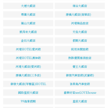
大通大飯店
瑞谷大飯店
尊龍大飯店
康橋大飯店(南華店)
嵩山大飯店
河堤精品旅店
凱得來大飯店
天佑大飯店
金石大飯店
假期大飯店
河堤HOTEL愛河館
統茂休閒旅館
河堤HOTEL漢神館
熱群優質商務旅店
河堤大飯店(愛河館)
薆王大飯店
康橋大飯店(三多店)
御宿汽車旅館(武營館)
御宿大飯店(苓雅區)HOTEL
峇里島汽車旅館
國際星辰大飯店
喜樂好室seeLOVEhouse
99海景假期
星辰大飯店