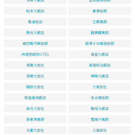
昭來大飯店
哥德旅館
雅舍旅店
王爵賓館
陽光大飯店
圓夢園賓館
威尼斯汽車旅館
路易ⅩⅢ商務旅館
河堤戀館MOTEL
僑星大飯店
瑞賓大旅社
高雄統合飯店
鴻賓大旅社
華陽大飯店
國際大旅社
大新旅社
群登商務飯店
老企寶旅館
新北斗旅社
雅格大飯店
新東京賓館
聖淘沙賓館
永都大旅社
立倫旅社