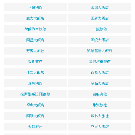
巧倫別館
國城大飯店
益大大飯店
國新大飯店
荷蘭汽車旅館
一誠旅館
國星大飯店
國統大飯店
芳賓大旅社
凱羅藝術大飯店
香榭賓館
星君汽車旅館
佳宏大飯店
百星大飯店
瑞城別館
金品大飯店
拉斯維嘉LIFE商旅
白船賓館
德惠大飯店
集賢旅社
國眾大飯店
燕林大旅社
金都旅社
克來大飯店