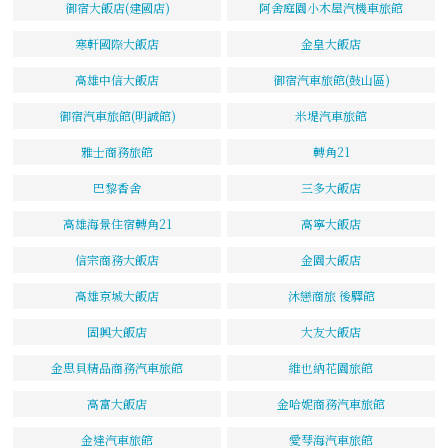
御宿大飯店(建國店)
阿舍庭園小木屋汽機車旅館
寒軒國際大飯店
金皇大飯店
高雄中信大飯店
御宿汽車旅館(鼓山區)
御宿汽車旅館(明誠館)
米堤汽車旅館
雅士商務旅館
轉角21
巴黎香舍
三多大飯店
高雄海景住宿轉角21
高寧大飯店
信宗商務大飯店
金園大飯店
高雄京城大飯店
沐戀商旅 後驛館
固興大飯店
大友大飯店
金思貝精品商務汽車旅館
維也納花園旅館
高富大飯店
金哈妮商務汽車旅館
金達汽車旅館
愛琴海汽車旅館