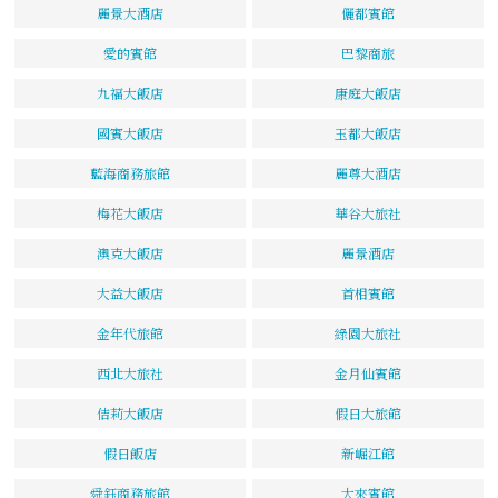
麗景大酒店
儷都賓館
愛的賓館
巴黎商旅
九福大飯店
康庭大飯店
國賓大飯店
玉都大飯店
藍海商務旅館
麗尊大酒店
梅花大飯店
華谷大旅社
澳克大飯店
麗景酒店
大益大飯店
首相賓館
金年代旅館
綠園大旅社
西北大旅社
金月仙賓館
佶莉大飯店
假日大旅館
假日飯店
新崛江館
舜鈺商務旅館
大來賓館