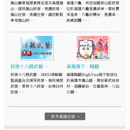
旗山麗景租屋套房坐落在高雄旗
高雄六龜．利百加藝術山莊民宿
山，提供旗山民宿、美濃民宿、
位於高雄六龜荖濃溪旁，鄰近寶
旗山住宿、美濃住宿，讓您輕鬆
來溫泉、六龜彩蝶谷、荖濃溪、
享受旗山的…
新威苗圃、…
民宿十八般武藝…
高雄親子．嗨翻…
民宿十八般武藝‧18851策略聯
高雄嗨翻High Fun親子旅店位
盟涵蓋台北瑞芳民宿、南投埔里
於高雄市鳳山區，鄰近衛武迷迷
民宿、雲林斗六民宿、台南白河
村、澄瀾砲台、忘憂森林、八仙
民宿、…
公園…
更多高雄住宿
arrow_right