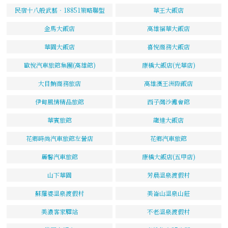
民宿十八般武藝‧18851策略聯盟
華王大飯店
金馬大飯店
高雄福華大飯店
華園大飯店
喜悅商務大飯店
歐悅汽車旅館集團(高雄館)
康橋大飯店(光華店)
大目鮪商務旅店
高雄漢王洲際飯店
伊甸風情精品旅館
西子灣沙灘會館
華賓旅館
龍達大飯店
花鄉時尚汽車旅館左營店
花鄉汽車旅館
麗馨汽車旅館
康橋大飯店(五甲店)
山下華園
芳晨溫泉渡假村
蘇羅婆溫泉渡假村
美崙山溫泉山莊
美濃客家驛站
不老溫泉渡假村