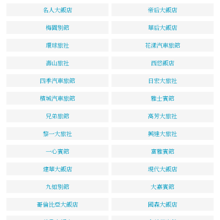
名人大飯店
帝后大飯店
梅園別館
華后大飯店
環球旅社
花漾汽車旅館
壽山旅社
西悠飯店
四季汽車旅館
日宏大旅社
檳城汽車旅館
雅士賓館
兄弟旅館
高芳大旅社
黎一大旅社
興達大旅社
一心賓館
富雅賓館
建華大飯店
現代大飯店
九如別館
大嘉賓館
哥倫比亞大飯店
國森大飯店