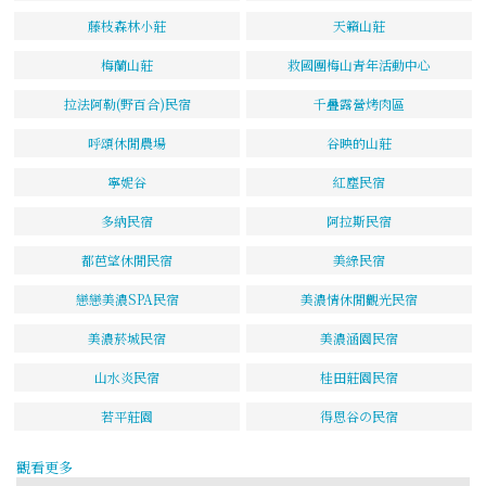
藤枝森林小莊
天籟山莊
梅蘭山莊
救國團梅山青年活動中心
拉法阿勒(野百合)民宿
千疊露營烤肉區
呼頌休閒農場
谷映的山莊
寧妮谷
紅塵民宿
多納民宿
阿拉斯民宿
都芭望休閒民宿
美綠民宿
戀戀美濃SPA民宿
美濃情休閒觀光民宿
美濃菸城民宿
美濃涵園民宿
山水炎民宿
桂田莊園民宿
若平莊園
得恩谷の民宿
觀看更多