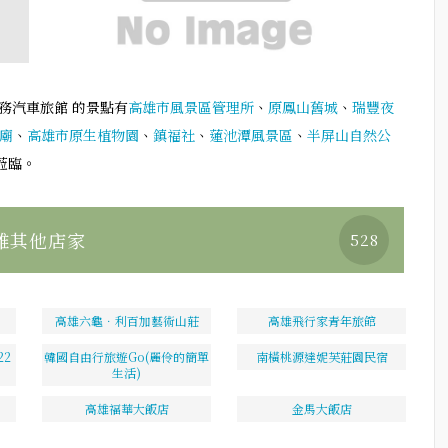
務汽車旅館 的景點有
高雄市風景區管理所
、
原鳳山舊城
、
瑞豐夜
廟
、
高雄市原生植物園
、
鎮福社
、
蓮池潭風景區
、
半屏山自然公
蒞臨。
雄其他店家
528
高雄六龜．利百加藝術山莊
高雄飛行家青年旅館
2
韓國自由行旅遊Go(麗伶的簡單
南橫桃源達妮芙莊園民宿
生活)
高雄福華大飯店
金馬大飯店