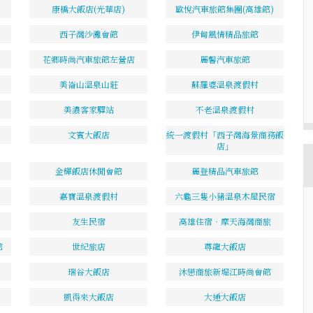
康橋大飯店(光華店)
歐悅汽車旅館集團(高雄館)
西子灣沙灘會館
伊甸風情精品旅館
花鄉時尚汽車旅館左營店
麗馨汽車旅館
美崙山溫泉山莊
蘇羅婆溫泉渡假村
美濃客家驛站
不老溫泉渡假村
文賓大飯店
統一渡假村「西子灣海景商務飯
店」
金輝飯店休閒會館
麗登精品汽車旅館
嘉寶溫泉渡假村
六龜三隻小豬溫泉木屋民宿
友生民宿
高雄住宿‧摩天海灣商旅
館
世紀旅店
尊龍大飯店
瑞谷大飯店
沐戀商旅新堀江時尚會館
凱得來大飯店
大通大飯店