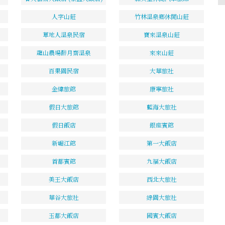
人字山莊
竹林溫泉鄉休閒山莊
草地人溫泉民宿
寶來溫泉山莊
龍山農場醉月齋溫泉
來來山莊
百果園民宿
大華旅社
金緯旅館
康寧旅社
假日大旅館
藍海大旅社
假日飯店
銀座賓館
新崛江館
第一大飯店
首都賓館
九福大飯店
美王大飯店
西北大旅社
華谷大旅社
綠園大旅社
玉都大飯店
國賓大飯店