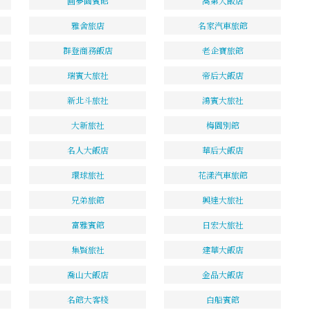
圓夢園賓館
高第大飯店
雅舍旅店
名家汽車旅館
群登商務飯店
老企寶旅館
瑞賓大旅社
帝后大飯店
新北斗旅社
鴻賓大旅社
大新旅社
梅園別館
名人大飯店
華后大飯店
環球旅社
花漾汽車旅館
兄弟旅館
興達大旅社
富雅賓館
日宏大旅社
集賢旅社
建華大飯店
喬山大飯店
金品大飯店
名館大客棧
白船賓館