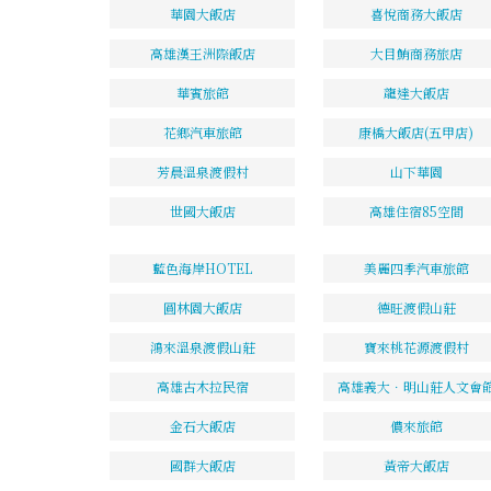
華園大飯店
喜悅商務大飯店
高雄漢王洲際飯店
大目鮪商務旅店
華賓旅館
龍達大飯店
花鄉汽車旅館
康橋大飯店(五甲店)
芳晨溫泉渡假村
山下華園
世國大飯店
高雄住宿85空間
藍色海岸HOTEL
美麗四季汽車旅館
圓林園大飯店
德旺渡假山莊
鴻來溫泉渡假山莊
寶來桃花源渡假村
高雄古木拉民宿
高雄義大．明山莊人文會
金石大飯店
儂來旅館
國群大飯店
黃帝大飯店