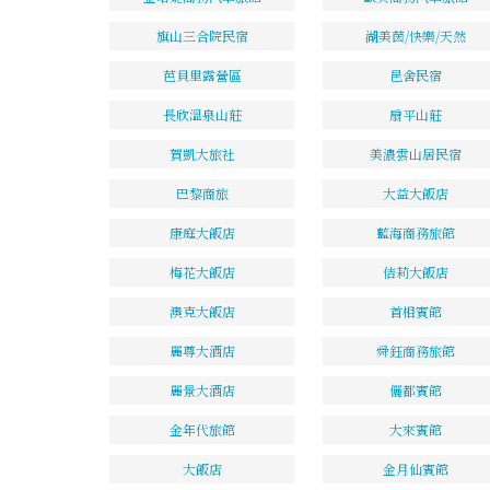
旗山三合院民宿
湖美茵/快樂/天然
芭貝里露營區
邑舍民宿
長欣溫泉山莊
扇平山莊
賀凱大旅社
美濃雲山居民宿
巴黎商旅
大益大飯店
康庭大飯店
藍海商務旅館
梅花大飯店
佶莉大飯店
澳克大飯店
首相賓館
麗尊大酒店
舜鈺商務旅館
麗景大酒店
儷都賓館
金年代旅館
大來賓館
大飯店
金月仙賓館