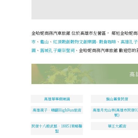
金哈妮商務汽車旅館 位於高雄市左營區， 鄰近金哈妮商
市
、
龜山
、
紅頂穀創穀物文創樂園- 穀倉咖啡
、
高雄孔子
園
、
舊城孔子廟崇聖祠
、金哈妮商務汽車旅館 歡迎您的
高
高雄華寧麻辣鍋
旗山麗景民宿
高雄親子．嗨翻HighFun旅店
高雄月光山林(高雄市民宿02
號)
民宿十八般武藝‧18851策略聯
華王大飯店
盟