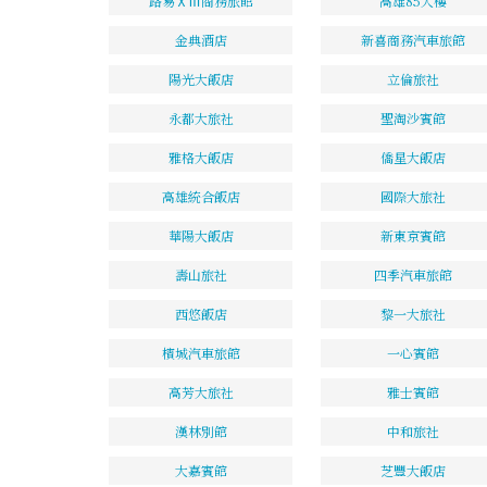
路易ⅩⅢ商務旅館
高雄85大樓
金典酒店
新喜商務汽車旅館
陽光大飯店
立倫旅社
永都大旅社
聖淘沙賓館
雅格大飯店
僑星大飯店
高雄統合飯店
國際大旅社
華陽大飯店
新東京賓館
壽山旅社
四季汽車旅館
西悠飯店
黎一大旅社
檳城汽車旅館
一心賓館
高芳大旅社
雅士賓館
漢林別館
中和旅社
大嘉賓館
芝豐大飯店