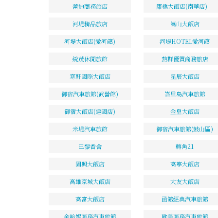
蕾迪商務旅店
康橋大飯店(南華店)
河堤精品旅店
嵩山大飯店
河堤大飯店(愛河館)
河堤HOTEL愛河館
統茂休閒旅館
熱群優質商務旅店
寒軒國際大飯店
星辰大飯店
御宿汽車旅館(武營館)
峇里島汽車旅館
御宿大飯店(建國店)
金皇大飯店
米堤汽車旅館
御宿汽車旅館(鼓山區)
巴黎香舍
轉角21
固興大飯店
高寧大飯店
高雄京城大飯店
大友大飯店
高富大飯店
函館經典汽車旅館
金哈妮商務汽車旅館
歐美商務汽車旅館