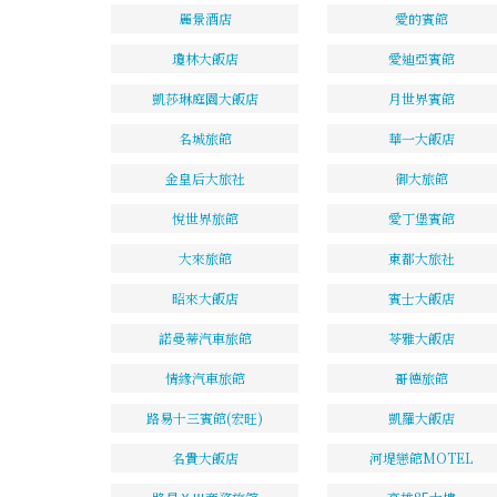
麗景酒店
愛的賓館
瓊林大飯店
愛迪亞賓館
凱莎琳庭園大飯店
月世界賓館
名城旅館
華一大飯店
金皇后大旅社
御大旅館
悅世界旅館
愛丁堡賓館
大來旅館
東都大旅社
昭來大飯店
賓士大飯店
諾曼蒂汽車旅館
苓雅大飯店
情緣汽車旅館
哥德旅館
路易十三賓館(宏旺)
凱羅大飯店
名貴大飯店
河堤戀館MOTEL