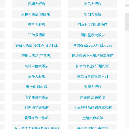
假期大飯店
天佑大飯店
康橋大飯店(建國店)
松柏大飯店
薆王大飯店
河堤HOTEL漢神館
99海景假期
國際星辰大飯店
御宿大飯店(苓雅區)HOTEL
喜樂好室seeLOVEhouse
康橋大飯店(三多店)
阿舍庭園小木屋汽機車旅館
高雄中信大飯店
御宿汽車旅館(明誠館)
三多大飯店
高雄海景住宿轉角21
雅士商務旅館
金園大飯店
信宗商務大飯店
沐戀商旅 後驛館
維也納花園旅館
金思貝精品商務汽車旅館
愛琴海汽車旅館
金達汽車旅館
春天藝術大飯店 (豪盈大飯店)
森美堡休閒汽車旅館