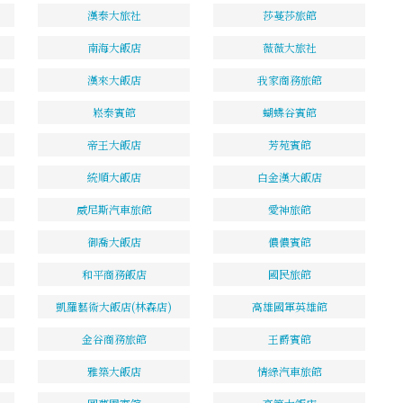
漢泰大旅社
莎蔓莎旅館
南海大飯店
薇薇大旅社
漢來大飯店
我家商務旅館
崧泰賓館
蝴蝶谷賓館
帝王大飯店
芳苑賓館
統順大飯店
白金漢大飯店
威尼斯汽車旅館
愛神旅館
御喬大飯店
儂儂賓館
和平商務飯店
國民旅館
凱羅藝術大飯店(林森店)
高雄國軍英雄館
金谷商務旅館
王爵賓館
雅築大飯店
情綠汽車旅館