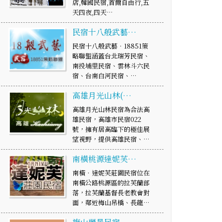
店,韓國民宿,首爾自由行,五
天四夜,四天…
民宿十八般武藝…
民宿十八般武藝‧18851策
略聯盟涵蓋台北瑞芳民宿、
南投埔里民宿、雲林斗六民
宿、台南白河民宿、…
高雄月光山林(…
高雄月光山林民宿為合法高
雄民宿，高雄市民宿022
號，擁有居高臨下的極佳展
望視野，提供高雄民宿、…
南橫桃源達妮芙…
南橫‧達妮芙莊園民宿位在
南橫公路桃源區的拉芙蘭部
落，拉芙蘭基督長老教會對
面，鄰近梅山吊橋、長龍…