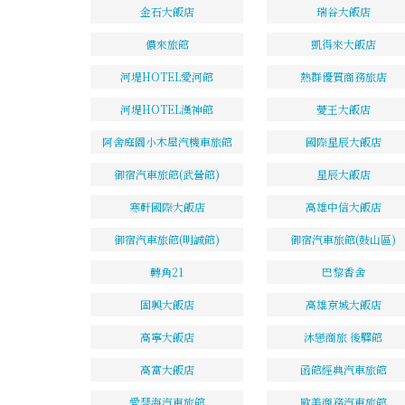
金石大飯店
瑞谷大飯店
儂來旅館
凱得來大飯店
河堤HOTEL愛河館
熱群優質商務旅店
河堤HOTEL漢神館
薆王大飯店
阿舍庭園小木屋汽機車旅館
國際星辰大飯店
御宿汽車旅館(武營館)
星辰大飯店
寒軒國際大飯店
高雄中信大飯店
御宿汽車旅館(明誠館)
御宿汽車旅館(鼓山區)
轉角21
巴黎香舍
固興大飯店
高雄京城大飯店
高寧大飯店
沐戀商旅 後驛館
高富大飯店
函館經典汽車旅館
愛琴海汽車旅館
歐美商務汽車旅館