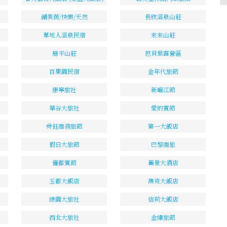
湖美茵/快樂/天然
長欣溫泉山莊
草地人溫泉民宿
來來山莊
扇平山莊
芭貝里露營區
百果園民宿
金年代旅館
康寧旅社
新崛江館
華谷大旅社
愛的賓館
舜鈺商務旅館
第一大飯店
假日大旅館
巴黎商旅
儷都賓館
麗景大酒店
玉都大飯店
澳克大飯店
綠園大旅社
佶莉大飯店
西北大旅社
金緯旅館