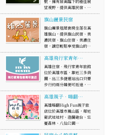
號，擁有居高臨下的極佳展
望視野，提供高雄民宿、…
旗山麗景民宿
旗山麗景租屋套房坐落在高
雄旗山，提供旗山民宿、美
濃民宿、旗山住宿、美濃住
宿，讓您輕鬆享受旗山的…
高雄飛行家青年…
高雄住宿．飛行家青年旅館
位於高雄市區，靠近三多商
圈，出三多捷運站出口只要
步行約兩分鐘便可抵達，…
高雄親子．嗨翻…
高雄嗨翻High Fun親子旅
店位於高雄市鳳山區，鄰近
衛武迷迷村、澄瀾砲台、忘
憂森林、八仙公園…