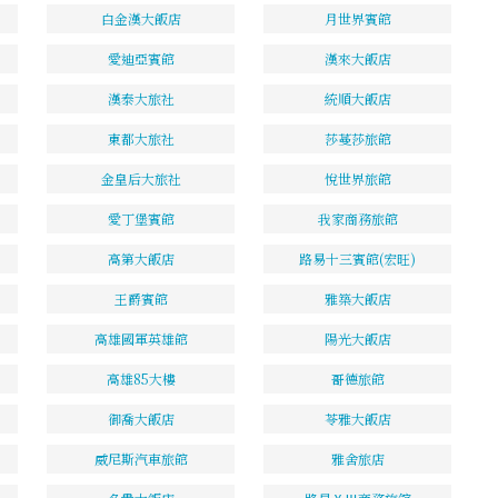
白金漢大飯店
月世界賓館
愛迪亞賓館
漢來大飯店
漢泰大旅社
統順大飯店
東都大旅社
莎蔓莎旅館
金皇后大旅社
悅世界旅館
愛丁堡賓館
我家商務旅館
高第大飯店
路易十三賓館(宏旺)
王爵賓館
雅築大飯店
高雄國軍英雄館
陽光大飯店
高雄85大樓
哥德旅館
御喬大飯店
苓雅大飯店
威尼斯汽車旅館
雅舍旅店