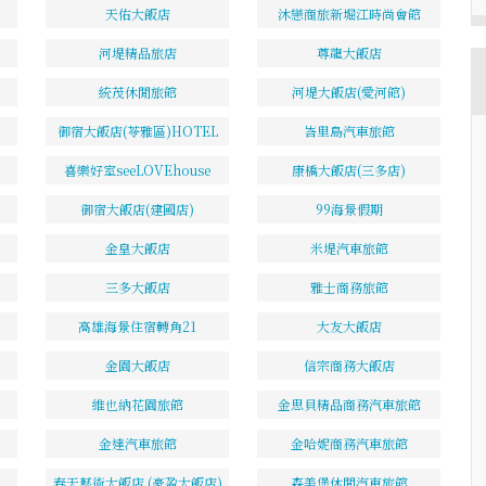
天佑大飯店
沐戀商旅新堀江時尚會館
河堤精品旅店
尊龍大飯店
統茂休閒旅館
河堤大飯店(愛河館)
御宿大飯店(苓雅區)HOTEL
峇里島汽車旅館
喜樂好室seeLOVEhouse
康橋大飯店(三多店)
御宿大飯店(建國店)
99海景假期
金皇大飯店
米堤汽車旅館
三多大飯店
雅士商務旅館
高雄海景住宿轉角21
大友大飯店
金園大飯店
信宗商務大飯店
維也納花園旅館
金思貝精品商務汽車旅館
金達汽車旅館
金哈妮商務汽車旅館
春天藝術大飯店 (豪盈大飯店)
森美堡休閒汽車旅館