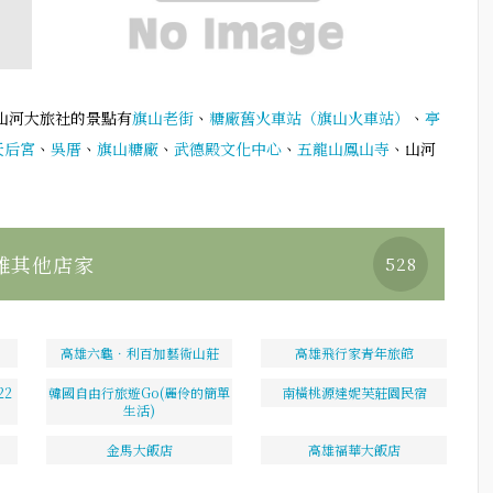
山河大旅社的景點有
旗山老街
、
糖廠舊火車站（旗山火車站）
、
亭
天后宮
、
吳厝
、
旗山糖廠
、
武德殿文化中心
、
五龍山鳳山寺
、山河
雄其他店家
528
高雄六龜．利百加藝術山莊
高雄飛行家青年旅館
2
韓國自由行旅遊Go(麗伶的簡單
南橫桃源達妮芙莊園民宿
生活)
金馬大飯店
高雄福華大飯店