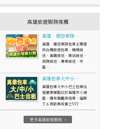
高雄旅遊服務推薦
高雄‧挪亞車隊…
高雄‧挪亞車隊包車主要提
供台灣旅遊包車、機場接
送、高鐵接送、車站接送、
商務接送、專車接送、市
區…
高雄包車大中小…
高雄包車大中小巴士包車出
租營業據點位於高雄市小港
區，備有旗艦保母車、福斯
Ｔ６商旅車或賓士VIT…
更多高雄旅遊服務
arrow_right