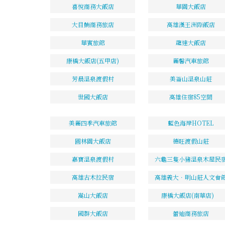
喜悅商務大飯店
華園大飯店
大目鮪商務旅店
高雄漢王洲際飯店
華賓旅館
龍達大飯店
康橋大飯店(五甲店)
麗馨汽車旅館
芳晨溫泉渡假村
美崙山溫泉山莊
世國大飯店
高雄住宿85空間
美麗四季汽車旅館
藍色海岸HOTEL
圓林園大飯店
德旺渡假山莊
嘉寶溫泉渡假村
六龜三隻小豬溫泉木屋民
高雄古木拉民宿
高雄義大．明山莊人文會
嵩山大飯店
康橋大飯店(南華店)
國群大飯店
蕾迪商務旅店