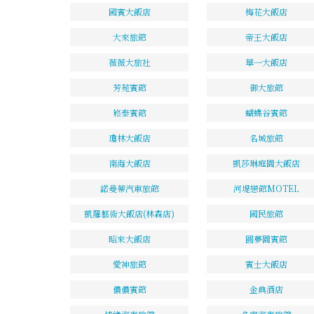
國賓大飯店
梅花大飯店
大來旅館
帝王大飯店
薇薇大旅社
華一大飯店
芳苑賓館
御大旅館
崧泰賓館
蝴蝶谷賓館
瓊林大飯店
名城旅館
南海大飯店
凱莎琳庭園大飯店
諾曼蒂汽車旅館
河堤戀館MOTEL
凱羅藝術大飯店(林森店)
國民旅館
昭來大飯店
圓夢園賓館
愛神旅館
賓士大飯店
儂儂賓館
金典酒店