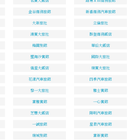
名貴大飯店
路易ⅩⅢ商務旅館
金谷商務旅館
新喜商務汽車旅館
大新旅社
立倫旅社
鴻賓大旅社
群登商務飯店
梅園別館
華后大飯店
聖淘沙賓館
國際大旅社
僑星大飯店
瑞賓大旅社
花漾汽車旅館
四季汽車旅館
黎一大旅社
雅士賓館
富雅賓館
一心賓館
芝豐大飯店
陽明汽車旅館
一誠旅館
星君汽車旅館
瑞城別館
富新賓館