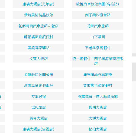
康橋大飯店(光華店)
歐悅汽車旅館集團(高雄館)
伊甸風情精品旅館
西子灣沙灘會館
花鄉時尚汽車旅館左營店
花鄉汽車旅館
蘇羅婆溫泉渡假村
山下華園
美濃客家驛站
不老溫泉渡假村
文賓大飯店
統一渡假村「西子灣海景商務飯
店」
金輝飯店休閒會館
麗登精品汽車旅館
鴻來溫泉渡假山莊
寶來桃花源渡假村
宿
友生民宿
高雄住宿‧摩天海灣商旅
館
世紀旅店
假期大飯店
黃帝大飯店
大通大飯店
康橋大飯店(建國店)
松柏大飯店