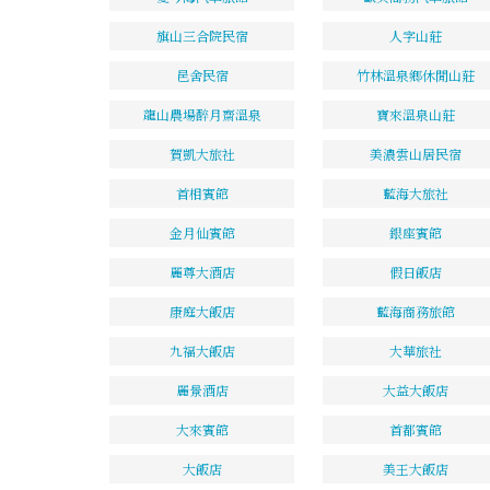
旗山三合院民宿
人字山莊
邑舍民宿
竹林溫泉鄉休閒山莊
龍山農場醉月齋溫泉
寶來溫泉山莊
賀凱大旅社
美濃雲山居民宿
首相賓館
藍海大旅社
金月仙賓館
銀座賓館
麗尊大酒店
假日飯店
康庭大飯店
藍海商務旅館
九福大飯店
大華旅社
麗景酒店
大益大飯店
大來賓館
首都賓館
大飯店
美王大飯店