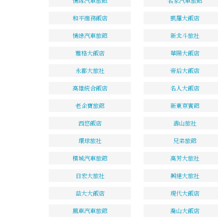
情緣汽車旅館
名家汽車旅館
和平商務飯店
凱羅大飯店
情綠汽車旅館
新北斗旅社
雅格大飯店
華陽大飯店
永都大旅社
帝后大飯店
高雄統合飯店
名人大飯店
老企寶旅館
新東京賓館
西悠飯店
壽山旅社
環球旅社
兄弟旅館
檳城汽車旅館
高芳大旅社
日宏大旅社
興達大旅社
益大大飯店
現代大飯店
風車汽車旅館
喬山大飯店