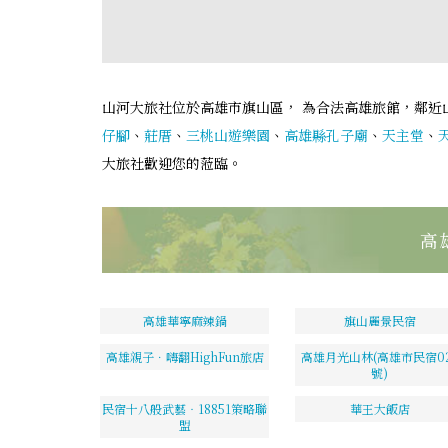
山河大旅社位於高雄市旗山區， 為合法高雄旅館，鄰近
仔腳
、
莊厝
、
三桃山遊樂園
、
高雄縣孔子廟
、
天主堂
、
大旅社歡迎您的蒞臨。
高
高雄華寧麻辣鍋
旗山麗景民宿
高雄親子．嗨翻HighFun旅店
高雄月光山林(高雄市民宿02
號)
民宿十八般武藝‧18851策略聯
華王大飯店
盟