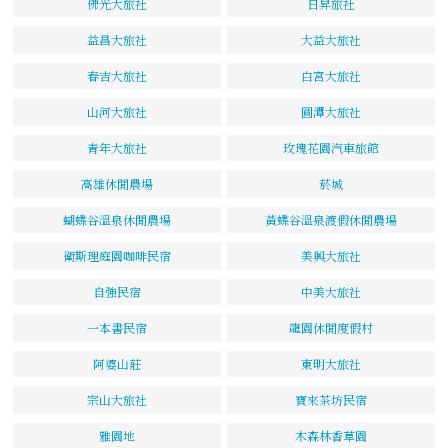
佛光大旅社
日昇旅社
益昌大旅社
大益大旅社
春吉大旅社
白宮大旅社
山河大旅社
圓潭大旅社
青年大旅社
玫瑰花園汽車旅館
高雄休閒農場
菸城
蝴蝶谷溫泉休閒農場
黃蝶谷溫泉渡假休閒農場
衛斯理庭園咖啡民宿
美興大旅社
自強民宿
中美大旅社
一本書民宿
龍園休閒度假村
阿婆山莊
東明大旅社
宗山大旅社
寶來茶坊民宿
雅園地
木森林香草園