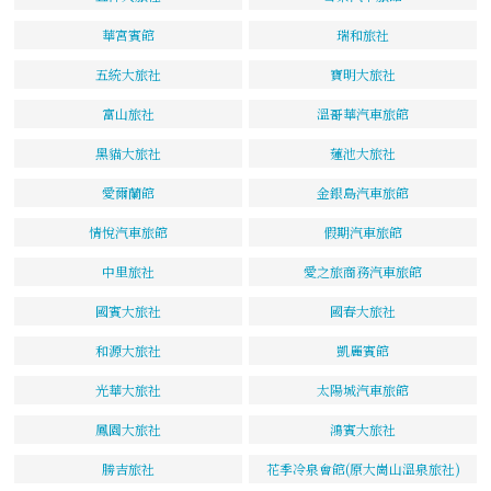
華宮賓館
瑞和旅社
五統大旅社
寶明大旅社
富山旅社
溫哥華汽車旅館
黑貓大旅社
蓮池大旅社
愛爾蘭館
金銀島汽車旅館
情悅汽車旅館
假期汽車旅館
中里旅社
愛之旅商務汽車旅館
國賓大旅社
國春大旅社
和源大旅社
凱麗賓館
光華大旅社
太陽城汽車旅館
鳳園大旅社
鴻賓大旅社
勝吉旅社
花季冷泉會館(原大崗山溫泉旅社)