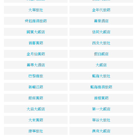
大華旅社
金年代旅館
舜鈺商務旅館
麗景酒店
國賓大飯店
佶莉大飯店
首都賓館
西北大旅社
金月仙賓館
假日飯店
麗尊大酒店
大飯店
巴黎商旅
藍海大旅社
新崛江館
藍海商務旅館
銀座賓館
首相賓館
大益大飯店
第一大飯店
大來賓館
華谷大旅社
康寧旅社
澳克大飯店