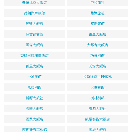
哥倫比亞大飯店
中和旅社
荷蘭汽車旅館
集賢旅社
芝豐大飯店
富新賓館
金首都賓館
德惠大飯店
國森大飯店
大都會大飯店
香格里拉精緻飯店
巧倫別館
百星大飯店
天安大飯店
一誠旅館
拉斯維嘉LIFE商旅
九如別館
大嘉賓館
新源大旅社
漢林別館
國統大飯店
高源大旅社
國眾大飯店
凱羅藝術大飯店
西班牙汽車旅館
國城大飯店