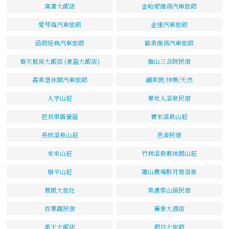
高富大飯店
金哈妮商務汽車旅館
愛琴海汽車旅館
金達汽車旅館
函館經典汽車旅館
歐美商務汽車旅館
春天藝術大飯店 (豪盈大飯店)
旗山三合院民宿
森美堡休閒汽車旅館
湖美茵/快樂/天然
人字山莊
草地人溫泉民宿
芭貝里露營區
寶來溫泉山莊
長欣溫泉山莊
邑舍民宿
來來山莊
竹林溫泉鄉休閒山莊
扇平山莊
龍山農場醉月齋溫泉
賀凱大旅社
美濃雲山居民宿
百果園民宿
麗景大酒店
美王大飯店
假日大旅館