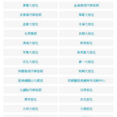
富雅大旅社
金侖商務汽車旅館
吉普森汽車旅館
華都大旅社
金都大旅社
永福大旅社
永傑賓館
良朋大旅社
鴻福大旅社
啟發旅社
芳賓大旅社
新美都大旅社
志弘大旅社
嘉一大旅社
林園商務汽車旅館
和興大旅社
澄清湖圓山大飯店
救國團澄清湖青年活動中心
太湖船汽車旅館
日昇旅社
寶安旅社
良友旅社
大成大旅社
大樹旅社