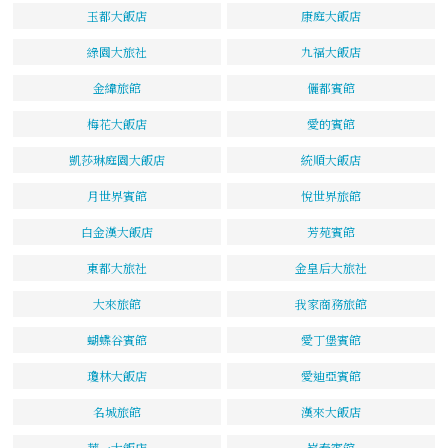
玉都大飯店
康庭大飯店
綠園大旅社
九福大飯店
金緯旅館
儷都賓館
梅花大飯店
愛的賓館
凱莎琳庭園大飯店
統順大飯店
月世界賓館
悅世界旅館
白金漢大飯店
芳苑賓館
東都大旅社
金皇后大旅社
大來旅館
我家商務旅館
蝴蝶谷賓館
愛丁堡賓館
瓊林大飯店
愛迪亞賓館
名城旅館
漢來大飯店
華一大飯店
崧泰賓館