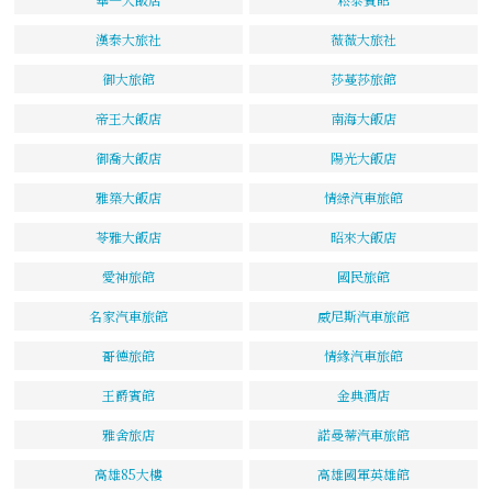
漢泰大旅社
薇薇大旅社
御大旅館
莎蔓莎旅館
帝王大飯店
南海大飯店
御喬大飯店
陽光大飯店
雅築大飯店
情綠汽車旅館
苓雅大飯店
昭來大飯店
愛神旅館
國民旅館
名家汽車旅館
威尼斯汽車旅館
哥德旅館
情緣汽車旅館
王爵賓館
金典酒店
雅舍旅店
諾曼蒂汽車旅館
高雄85大樓
高雄國軍英雄館