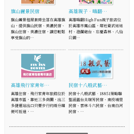
旗山麗景民宿
高雄親子．嗨翻…
旗山麗景租屋套房坐落在高雄旗
高雄嗨翻High Fun親子旅店位
山，提供旗山民宿、美濃民宿、
於高雄市鳳山區，鄰近衛武迷迷
旗山住宿、美濃住宿，讓您輕鬆
村、澄瀾砲台、忘憂森林、八仙
享受旗山的…
公園…
高雄飛行家青年…
民宿十八般武藝…
高雄住宿．飛行家青年旅館位於
民宿十八般武藝‧18851策略聯
高雄市區，靠近三多商圈，出三
盟涵蓋台北瑞芳民宿、南投埔里
多捷運站出口只要步行約兩分鐘
民宿、雲林斗六民宿、台南白河
便可抵達，…
民宿、…