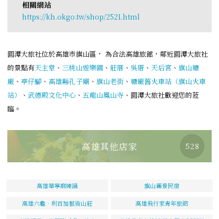
相關網站
https://kh.okgo.tw/shop/2521.html
圓潭大旅社位於高雄市旗山區， 為合法高雄旅館，鄰近圓潭大旅社
的景點有
天主堂
、
三桃山遊樂園
、
莊厝
、
吳厝
、
天后宮
、
旗山糖
廠
、
亭仔腳
、
高雄縣孔子廟
、
旗山老街
、
糖廠舊火車站（旗山火車
站）
、
武德殿文化中心
、
五龍山鳳山寺
、圓潭大旅社歡迎您的蒞
臨。
高雄其他店家
528
高雄華寧麻辣鍋
旗山麗景民宿
高雄六龜．利百加藝術山莊
高雄飛行家青年旅館