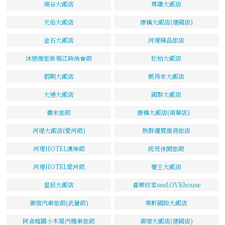
瑞谷大飯店
尊龍大飯店
天佑大飯店
康橋大飯店(建國店)
金石大飯店
河堤精品旅店
沐戀商旅新堀江時尚會館
松柏大飯店
假期大飯店
凱得來大飯店
大通大飯店
國群大飯店
儂來旅館
康橋大飯店(南華店)
河堤大飯店(愛河館)
熱群優質商務旅店
河堤HOTEL漢神館
統茂休閒旅館
河堤HOTEL愛河館
薆王大飯店
星辰大飯店
喜樂好室seeLOVEhouse
御宿汽車旅館(武營館)
寒軒國際大飯店
阿舍庭園小木屋汽機車旅館
御宿大飯店(建國店)