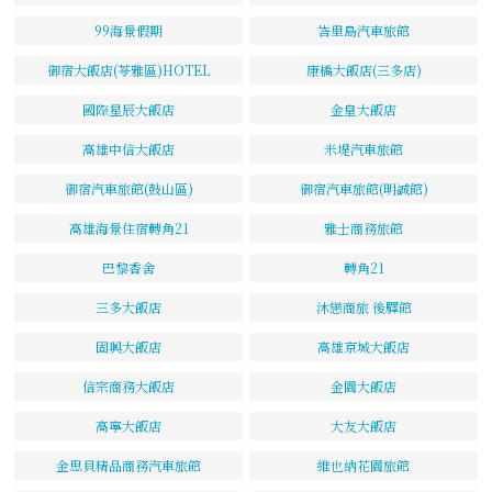
99海景假期
峇里島汽車旅館
御宿大飯店(苓雅區)HOTEL
康橋大飯店(三多店)
國際星辰大飯店
金皇大飯店
高雄中信大飯店
米堤汽車旅館
御宿汽車旅館(鼓山區)
御宿汽車旅館(明誠館)
高雄海景住宿轉角21
雅士商務旅館
巴黎香舍
轉角21
三多大飯店
沐戀商旅 後驛館
固興大飯店
高雄京城大飯店
信宗商務大飯店
金園大飯店
高寧大飯店
大友大飯店
金思貝精品商務汽車旅館
維也納花園旅館