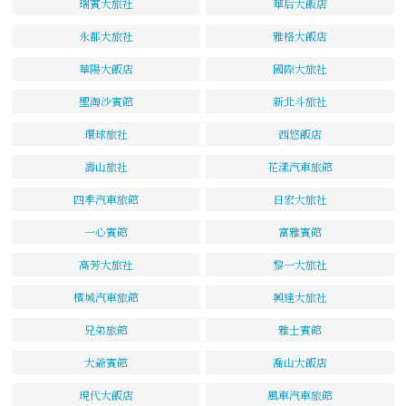
瑞賓大旅社
華后大飯店
永都大旅社
雅格大飯店
華陽大飯店
國際大旅社
聖淘沙賓館
新北斗旅社
環球旅社
西悠飯店
壽山旅社
花漾汽車旅館
四季汽車旅館
日宏大旅社
一心賓館
富雅賓館
高芳大旅社
黎一大旅社
檳城汽車旅館
興達大旅社
兄弟旅館
雅士賓館
大爺賓館
喬山大飯店
現代大飯店
風車汽車旅館