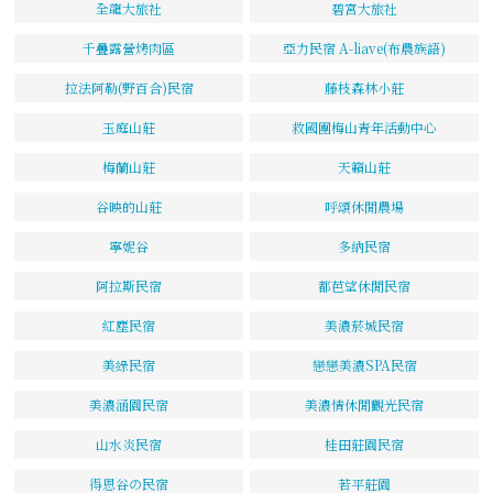
全龍大旅社
碧宮大旅社
千疊露營烤肉區
亞力民宿 A-liave(布農族語)
拉法阿勒(野百合)民宿
藤枝森林小莊
玉庭山莊
救國團梅山青年活動中心
梅蘭山莊
天籟山莊
谷映的山莊
呼頌休閒農場
寧妮谷
多納民宿
阿拉斯民宿
都芭望休閒民宿
紅塵民宿
美濃菸城民宿
美綠民宿
戀戀美濃SPA民宿
美濃涵園民宿
美濃情休閒觀光民宿
山水炎民宿
桂田莊園民宿
得恩谷の民宿
若平莊園