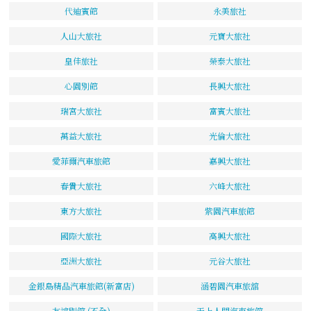
代迪賓館
永美旅社
人山大旅社
元寶大旅社
皇佳旅社
榮泰大旅社
心園別館
長興大旅社
瑞宮大旅社
富賓大旅社
萬益大旅社
光倫大旅社
愛菲爾汽車旅館
嘉興大旅社
春貴大旅社
六峰大旅社
東方大旅社
紫園汽車旅館
國際大旅社
高興大旅社
亞洲大旅社
元谷大旅社
金銀島精品汽車旅館(新富店)
涵碧園汽車旅舘
友誼別館 (不全)
天上人間汽車旅館