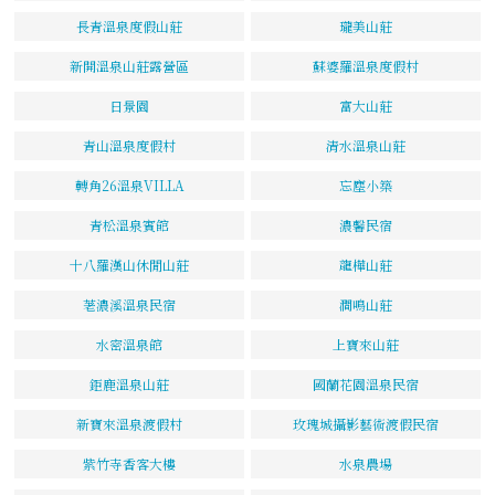
長青溫泉度假山莊
瓏美山莊
新開溫泉山莊露營區
蘇婆羅溫泉度假村
日景園
富大山莊
青山溫泉度假村
清水溫泉山莊
轉角26溫泉VILLA
忘塵小築
青松溫泉賓館
濃馨民宿
十八羅漢山休閒山莊
龍樺山莊
荖濃溪溫泉民宿
澗鳴山莊
水密溫泉館
上寶來山莊
鉅鹿溫泉山莊
國蘭花園溫泉民宿
新寶來溫泉渡假村
玫瑰城攝影藝術渡假民宿
紫竹寺香客大樓
水泉農場