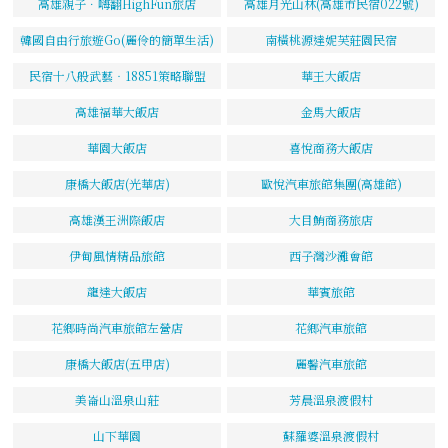
高雄親子．嗨翻HighFun旅店
高雄月光山林(高雄市民宿022號)
韓國自由行旅遊Go(麗伶的簡單生活)
南橫桃源達妮芙莊園民宿
民宿十八般武藝‧18851策略聯盟
華王大飯店
高雄福華大飯店
金馬大飯店
華園大飯店
喜悅商務大飯店
康橋大飯店(光華店)
歐悅汽車旅館集團(高雄館)
高雄漢王洲際飯店
大目鮪商務旅店
伊甸風情精品旅館
西子灣沙灘會館
龍達大飯店
華賓旅館
花鄉時尚汽車旅館左營店
花鄉汽車旅館
康橋大飯店(五甲店)
麗馨汽車旅館
美崙山溫泉山莊
芳晨溫泉渡假村
山下華園
蘇羅婆溫泉渡假村