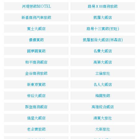
河堤戀館MOTEL
路易ⅩⅢ商務旅館
新喜商務汽車旅館
凱羅大飯店
賓士大飯店
路易十三賓館(宏旺)
儂儂賓館
凱羅藝術大飯店(林森店)
圓夢園賓館
名貴大飯店
和平商務飯店
高第大飯店
金谷商務旅館
立倫旅社
新東京賓館
名人大飯店
帝后大飯店
梅園別館
群登商務飯店
高雄統合飯店
僑星大飯店
鴻賓大旅社
老企寶旅館
大新旅社