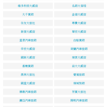
維多利亞大飯店
名館大客棧
大千賓館
金億大飯店
住友大旅社
尊貴大飯店
新宿大飯店
華宏大飯店
星君汽車旅館
白船賓館
佳宏大飯店
荷蘭汽車旅館
國新大飯店
瑞宮大飯店
香榭賓館
益大大飯店
燕林大旅社
薆蔓旅館
國星大飯店
瑞城別館
德惠汽車旅館
芳賓大旅社
潮岱汽車旅館
陽明汽車旅館