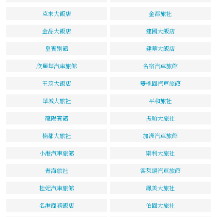
克來大飯店
金都旅社
金品大飯店
建國大飯店
皇賓別館
建華大飯店
欣麗華汽車旅館
名宿汽車旅館
王筑大飯店
雙橡園汽車旅館
華城大旅社
平和旅社
龍陽賓館
振順大旅社
楠都大旅社
加洲汽車旅館
小港汽車旅館
樂利大旅社
青海旅社
客萊頌汽車旅館
桂妃汽車旅館
鳳美大旅社
名港商務飯店
伯園大旅社