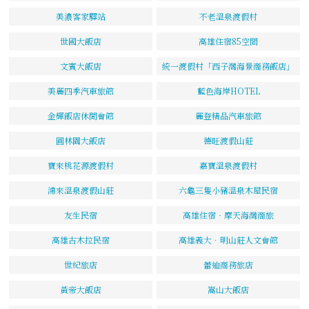
美濃客家驛站
不老溫泉渡假村
世國大飯店
高雄住宿85空間
文賓大飯店
統一渡假村「西子灣海景商務飯店」
美麗四季汽車旅館
藍色海岸HOTEL
金輝飯店休閒會館
麗登精品汽車旅館
圓林園大飯店
德旺渡假山莊
寶來桃花源渡假村
嘉寶溫泉渡假村
鴻來溫泉渡假山莊
六龜三隻小豬溫泉木屋民宿
友生民宿
高雄住宿‧摩天海灣商旅
高雄古木拉民宿
高雄義大．明山莊人文會館
世紀旅店
蕾迪商務旅店
黃帝大飯店
嵩山大飯店