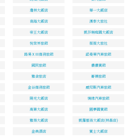
瓊林大飯店
華一大飯店
南海大飯店
漢泰大旅社
帝王大飯店
凱莎琳庭園大飯店
悅世界旅館
薇薇大旅社
路易ⅩⅢ商務旅館
諾曼蒂汽車旅館
國民旅館
儂儂賓館
雅舍旅店
哥德旅館
金谷商務旅館
威尼斯汽車旅館
陽光大飯店
情緣汽車旅館
高第大飯店
圓夢園賓館
雅築大飯店
凱羅藝術大飯店(林森店)
金典酒店
賓士大飯店