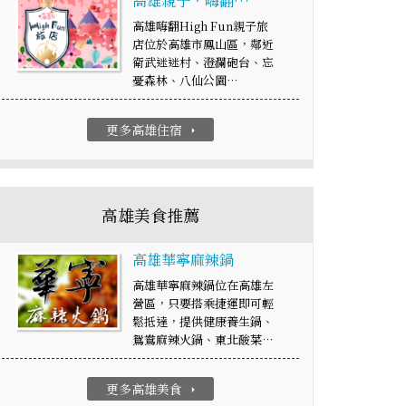
高雄親子．嗨翻…
高雄嗨翻High Fun親子旅
店位於高雄市鳳山區，鄰近
衛武迷迷村、澄瀾砲台、忘
憂森林、八仙公園…
更多高雄住宿
arrow_right
高雄美食推薦
高雄華寧麻辣鍋
高雄華寧麻辣鍋位在高雄左
營區，只要搭乘捷運即可輕
鬆抵達，提供健康養生鍋、
鴛鴦麻辣火鍋、東北酸菜…
更多高雄美食
arrow_right