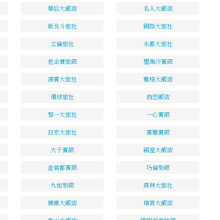
華后大飯店
名人大飯店
新北斗旅社
國際大旅社
立倫旅社
永都大旅社
老企寶旅館
聖淘沙賓館
鴻賓大旅社
雅格大飯店
環球旅社
西悠飯店
黎一大旅社
一心賓館
日宏大旅社
富雅賓館
大千賓館
國星大飯店
金首都賓館
巧倫別館
九如別館
燕林大旅社
德惠大飯店
瑞宮大飯店