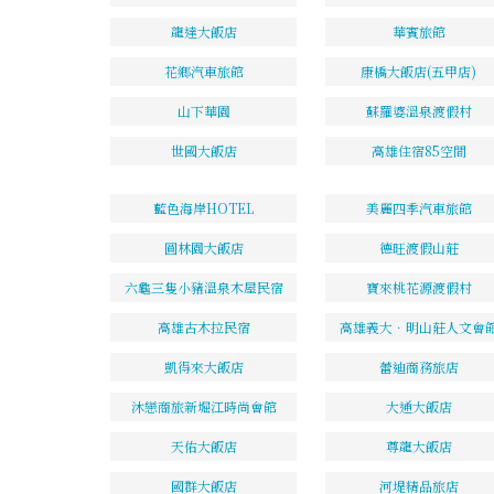
龍達大飯店
華賓旅館
花鄉汽車旅館
康橋大飯店(五甲店)
山下華園
蘇羅婆溫泉渡假村
世國大飯店
高雄住宿85空間
藍色海岸HOTEL
美麗四季汽車旅館
圓林園大飯店
德旺渡假山莊
六龜三隻小豬溫泉木屋民宿
寶來桃花源渡假村
高雄古木拉民宿
高雄義大．明山莊人文會
凱得來大飯店
蕾迪商務旅店
沐戀商旅新堀江時尚會館
大通大飯店
天佑大飯店
尊龍大飯店
國群大飯店
河堤精品旅店