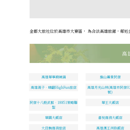
金都大旅社位於高雄市大寮區， 為合法高雄旅館，鄰近
高
高雄華寧麻辣鍋
旗山麗景民宿
高雄親子．嗨翻HighFun旅店
高雄月光山林(高雄市民宿02
號)
民宿十八般武藝‧18851策略聯
華王大飯店
盟
華園大飯店
喜悅商務大飯店
大目鮪商務旅店
高雄漢王洲際飯店