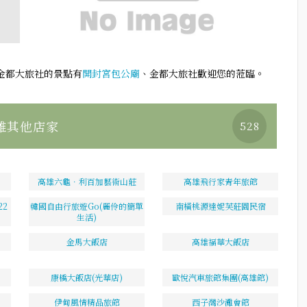
金都大旅社的景點有
開封宮包公廟
、金都大旅社歡迎您的蒞臨。
雄其他店家
528
高雄六龜．利百加藝術山莊
高雄飛行家青年旅館
2
韓國自由行旅遊Go(麗伶的簡單
南橫桃源達妮芙莊園民宿
生活)
金馬大飯店
高雄福華大飯店
康橋大飯店(光華店)
歐悅汽車旅館集團(高雄館)
伊甸風情精品旅館
西子灣沙灘會館