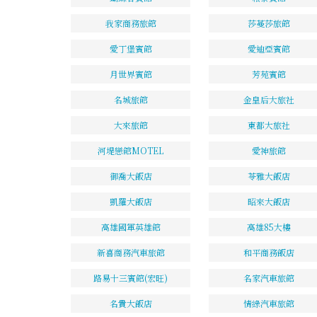
我家商務旅館
莎蔓莎旅館
愛丁堡賓館
愛迪亞賓館
月世界賓館
芳苑賓館
名城旅館
金皇后大旅社
大來旅館
東都大旅社
河堤戀館MOTEL
愛神旅館
御喬大飯店
苓雅大飯店
凱羅大飯店
昭來大飯店
高雄國軍英雄館
高雄85大樓
新喜商務汽車旅館
和平商務飯店
路易十三賓館(宏旺)
名家汽車旅館
名貴大飯店
情綠汽車旅館