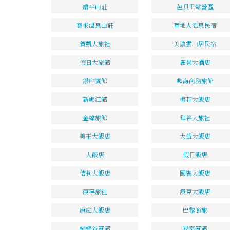
扇平山莊
芭貝里露營區
寶來溫泉山莊
草地人溫泉民宿
賀凱大旅社
美濃雲山居民宿
假日大旅館
麗景大酒店
銀座賓館
藍海商務旅館
新崛江館
梅花大飯店
金緯旅館
華谷大旅社
美王大飯店
大益大飯店
大飯店
假日飯店
佶莉大飯店
國賓大飯店
康寧旅社
澳克大飯店
康庭大飯店
巴黎商旅
蝴蝶谷賓館
崧泰賓館