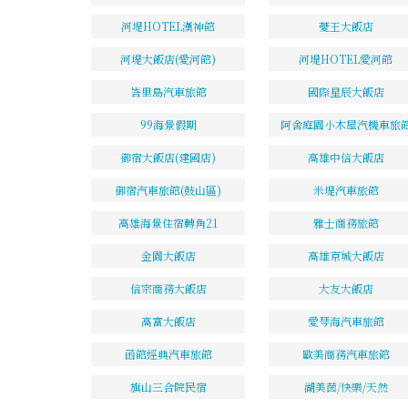
河堤HOTEL漢神館
薆王大飯店
河堤大飯店(愛河館)
河堤HOTEL愛河館
峇里島汽車旅館
國際星辰大飯店
99海景假期
阿舍庭園小木屋汽機車旅
御宿大飯店(建國店)
高雄中信大飯店
御宿汽車旅館(鼓山區)
米堤汽車旅館
高雄海景住宿轉角21
雅士商務旅館
金園大飯店
高雄京城大飯店
信宗商務大飯店
大友大飯店
高富大飯店
愛琴海汽車旅館
函館經典汽車旅館
歐美商務汽車旅館
旗山三合院民宿
湖美茵/快樂/天然