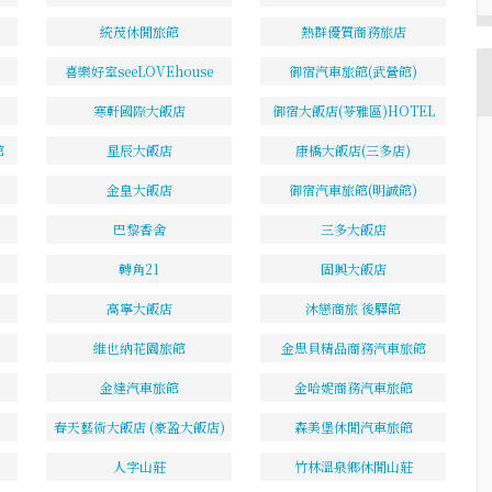
統茂休閒旅館
熱群優質商務旅店
喜樂好室seeLOVEhouse
御宿汽車旅館(武營館)
寒軒國際大飯店
御宿大飯店(苓雅區)HOTEL
館
星辰大飯店
康橋大飯店(三多店)
金皇大飯店
御宿汽車旅館(明誠館)
巴黎香舍
三多大飯店
轉角21
固興大飯店
高寧大飯店
沐戀商旅 後驛館
維也納花園旅館
金思貝精品商務汽車旅館
金達汽車旅館
金哈妮商務汽車旅館
春天藝術大飯店 (豪盈大飯店)
森美堡休閒汽車旅館
人字山莊
竹林溫泉鄉休閒山莊