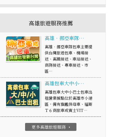
高雄旅遊服務推薦
高雄‧挪亞車隊…
高雄‧挪亞車隊包車主要提
供台灣旅遊包車、機場接
送、高鐵接送、車站接送、
商務接送、專車接送、市
區…
高雄包車大中小…
高雄包車大中小巴士包車出
租營業據點位於高雄市小港
區，備有旗艦保母車、福斯
Ｔ６商旅車或賓士VIT…
更多高雄旅遊服務
arrow_right