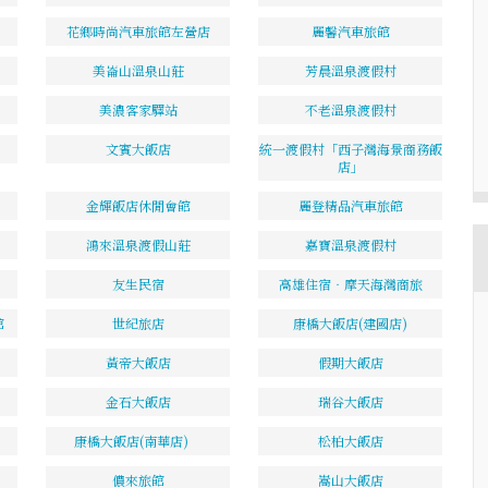
花鄉時尚汽車旅館左營店
麗馨汽車旅館
美崙山溫泉山莊
芳晨溫泉渡假村
美濃客家驛站
不老溫泉渡假村
文賓大飯店
統一渡假村「西子灣海景商務飯
店」
金輝飯店休閒會館
麗登精品汽車旅館
鴻來溫泉渡假山莊
嘉寶溫泉渡假村
友生民宿
高雄住宿‧摩天海灣商旅
館
世紀旅店
康橋大飯店(建國店)
黃帝大飯店
假期大飯店
金石大飯店
瑞谷大飯店
康橋大飯店(南華店)
松柏大飯店
儂來旅館
嵩山大飯店