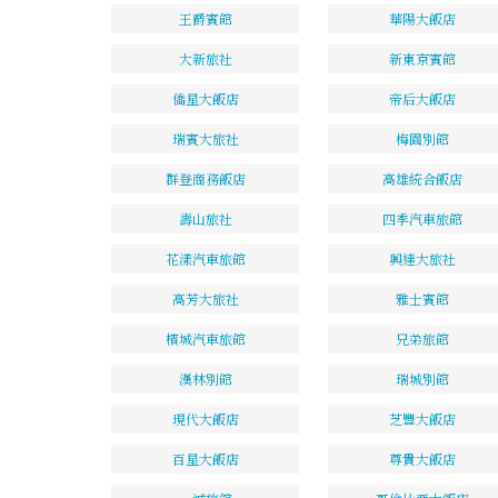
王爵賓館
華陽大飯店
大新旅社
新東京賓館
僑星大飯店
帝后大飯店
瑞賓大旅社
梅園別館
群登商務飯店
高雄統合飯店
壽山旅社
四季汽車旅館
花漾汽車旅館
興達大旅社
高芳大旅社
雅士賓館
檳城汽車旅館
兄弟旅館
漢林別館
瑞城別館
現代大飯店
芝豐大飯店
百星大飯店
尊貴大飯店