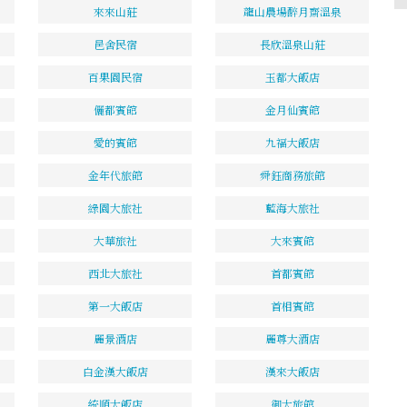
來來山莊
龍山農場醉月齋溫泉
邑舍民宿
長欣溫泉山莊
百果園民宿
玉都大飯店
儷都賓館
金月仙賓館
愛的賓館
九福大飯店
金年代旅館
舜鈺商務旅館
綠園大旅社
藍海大旅社
大華旅社
大來賓館
西北大旅社
首都賓館
第一大飯店
首相賓館
麗景酒店
麗尊大酒店
白金漢大飯店
漢來大飯店
統順大飯店
御大旅館