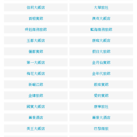
佶莉大飯店
大華旅社
首相賓館
澳克大飯店
舜鈺商務旅館
藍海商務旅館
玉都大飯店
康庭大飯店
儷都賓館
假日大旅館
第一大飯店
金月仙賓館
梅花大飯店
金年代旅館
新崛江館
銀座賓館
金緯旅館
愛的賓館
國賓大飯店
康寧旅社
麗景酒店
麗景大酒店
美王大飯店
巴黎商旅