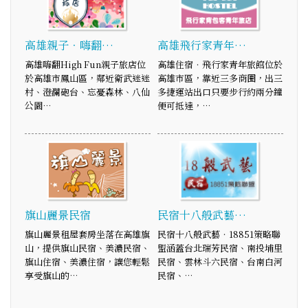
高雄親子．嗨翻…
高雄飛行家青年…
高雄嗨翻High Fun親子旅店位
高雄住宿．飛行家青年旅館位於
於高雄市鳳山區，鄰近衛武迷迷
高雄市區，靠近三多商圈，出三
村、澄瀾砲台、忘憂森林、八仙
多捷運站出口只要步行約兩分鐘
公園…
便可抵達，…
旗山麗景民宿
民宿十八般武藝…
旗山麗景租屋套房坐落在高雄旗
民宿十八般武藝‧18851策略聯
山，提供旗山民宿、美濃民宿、
盟涵蓋台北瑞芳民宿、南投埔里
旗山住宿、美濃住宿，讓您輕鬆
民宿、雲林斗六民宿、台南白河
享受旗山的…
民宿、…