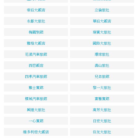
帝后大飯店
立倫旅社
永都大旅社
華后大飯店
梅園別館
瑞賓大旅社
雅格大飯店
國際大旅社
花漾汽車旅館
環球旅社
西悠飯店
壽山旅社
四季汽車旅館
兄弟旅館
雅士賓館
黎一大旅社
檳城汽車旅館
富雅賓館
興達大旅社
高芳大旅社
一心賓館
日宏大旅社
維多利亞大飯店
住友大旅社