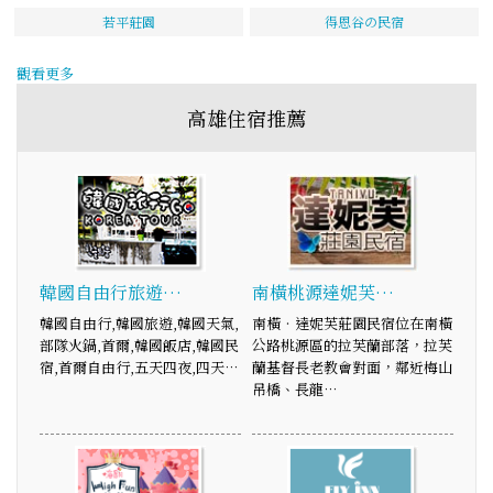
若平莊園
得恩谷の民宿
觀看更多
高雄住宿推薦
韓國自由行旅遊…
南橫桃源達妮芙…
韓國自由行,韓國旅遊,韓國天氣,
南橫‧達妮芙莊園民宿位在南橫
部隊火鍋,首爾,韓國飯店,韓國民
公路桃源區的拉芙蘭部落，拉芙
宿,首爾自由行,五天四夜,四天…
蘭基督長老教會對面，鄰近梅山
吊橋、長龍…