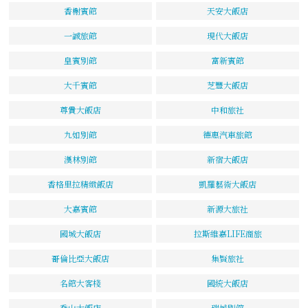
香榭賓館
天安大飯店
一誠旅館
現代大飯店
皇賓別館
富新賓館
大千賓館
芝豐大飯店
尊貴大飯店
中和旅社
九如別館
德惠汽車旅館
漢林別館
新宿大飯店
香格里拉精緻飯店
凱羅藝術大飯店
大嘉賓館
新源大旅社
國城大飯店
拉斯維嘉LIFE商旅
哥倫比亞大飯店
集賢旅社
名館大客棧
國統大飯店
喬山大飯店
瑞城別館