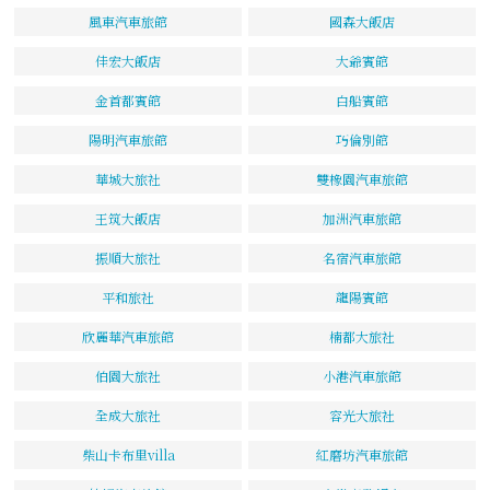
風車汽車旅館
國森大飯店
佳宏大飯店
大爺賓館
金首都賓館
白船賓館
陽明汽車旅館
巧倫別館
華城大旅社
雙橡園汽車旅館
王筑大飯店
加洲汽車旅館
振順大旅社
名宿汽車旅館
平和旅社
龍陽賓館
欣麗華汽車旅館
楠都大旅社
伯園大旅社
小港汽車旅館
全成大旅社
容光大旅社
柴山卡布里villa
紅磨坊汽車旅館