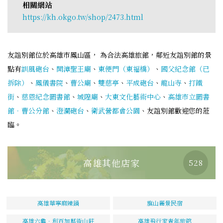
相關網站
https://kh.okgo.tw/shop/2473.html
友誼別館位於高雄市鳳山區， 為合法高雄旅館，鄰近友誼別館的景
點有
訓風砲台
、
開漳聖王廟
、
東便門（東福橋）
、
國父紀念館（已
拆除）
、
鳳儀書院
、
曹公廟
、
雙慈亭
、
平成砲台
、
龍山寺
、
打鐵
街
、
慈恩紀念圖書館
、
城隍廟
、
大東文化藝術中心
、
高雄市立圖書
館．曹公分館
、
澄瀾砲台
、
衛武營都會公園
、友誼別館歡迎您的蒞
臨。
高雄其他店家
528
高雄華寧麻辣鍋
旗山麗景民宿
高雄六龜．利百加藝術山莊
高雄飛行家青年旅館