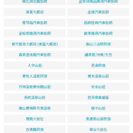
維也納花園旅館
金思貝精品商務汽車旅館
高富大飯店
金達汽車旅館
愛琴海汽車旅館
函館經典汽車旅館
金哈妮商務汽車旅館
歐美商務汽車旅館
春天藝術大飯店 (豪盈大飯店)
旗山三合院民宿
森美堡休閒汽車旅館
湖美茵/快樂/天然
人字山莊
邑舍民宿
草地人溫泉民宿
寶來溫泉山莊
竹林溫泉鄉休閒山莊
來來山莊
長欣溫泉山莊
芭貝里露營區
龍山農場醉月齋溫泉
扇平山莊
賀凱大旅社
美濃雲山居民宿
百果園民宿
華谷大旅社