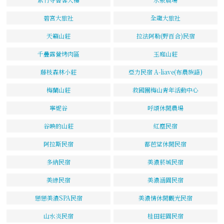
碧宮大旅社
全龍大旅社
天籟山莊
拉法阿勒(野百合)民宿
千疊露營烤肉區
玉庭山莊
藤枝森林小莊
亞力民宿 A-liave(布農族語)
梅蘭山莊
救國團梅山青年活動中心
寧妮谷
呼頌休閒農場
谷映的山莊
紅塵民宿
阿拉斯民宿
都芭望休閒民宿
多納民宿
美濃菸城民宿
美綠民宿
美濃涵園民宿
戀戀美濃SPA民宿
美濃情休閒觀光民宿
山水炎民宿
桂田莊園民宿