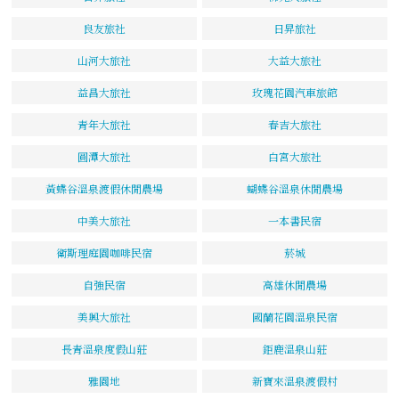
良友旅社
日昇旅社
山河大旅社
大益大旅社
益昌大旅社
玫瑰花園汽車旅館
青年大旅社
春吉大旅社
圓潭大旅社
白宮大旅社
黃蝶谷溫泉渡假休閒農場
蝴蝶谷溫泉休閒農場
中美大旅社
一本書民宿
衛斯理庭園咖啡民宿
菸城
自強民宿
高雄休閒農場
美興大旅社
國蘭花園溫泉民宿
長青溫泉度假山莊
鉅鹿溫泉山莊
雅園地
新寶來溫泉渡假村