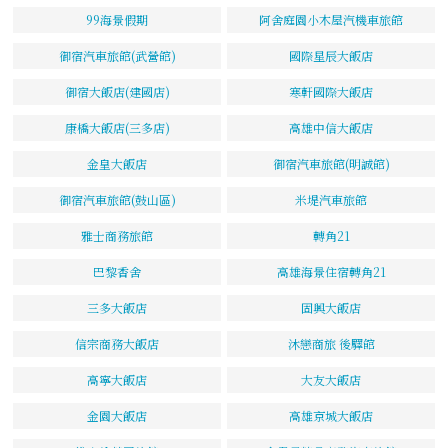
99海景假期
阿舍庭園小木屋汽機車旅館
御宿汽車旅館(武營館)
國際星辰大飯店
御宿大飯店(建國店)
寒軒國際大飯店
康橋大飯店(三多店)
高雄中信大飯店
金皇大飯店
御宿汽車旅館(明誠館)
御宿汽車旅館(鼓山區)
米堤汽車旅館
雅士商務旅館
轉角21
巴黎香舍
高雄海景住宿轉角21
三多大飯店
固興大飯店
信宗商務大飯店
沐戀商旅 後驛館
高寧大飯店
大友大飯店
金園大飯店
高雄京城大飯店