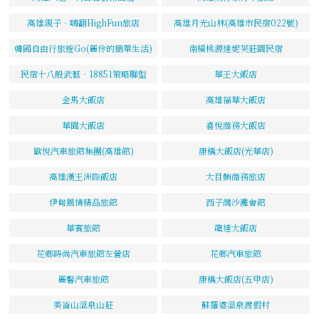
高雄親子．嗨翻HighFun旅店
高雄月光山林(高雄市民宿022號)
韓國自由行旅遊Go(麗伶的簡單生活)
南橫桃源達妮芙莊園民宿
民宿十八般武藝‧18851策略聯盟
華王大飯店
金馬大飯店
高雄福華大飯店
華園大飯店
喜悅商務大飯店
歐悅汽車旅館集團(高雄館)
康橋大飯店(光華店)
高雄漢王洲際飯店
大目鮪商務旅店
伊甸風情精品旅館
西子灣沙灘會館
華賓旅館
龍達大飯店
花鄉時尚汽車旅館左營店
花鄉汽車旅館
麗馨汽車旅館
康橋大飯店(五甲店)
美崙山溫泉山莊
蘇羅婆溫泉渡假村