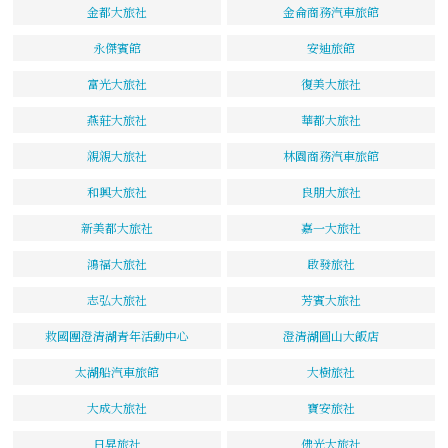
金都大旅社
金侖商務汽車旅館
永傑賓館
安迪旅館
富光大旅社
復美大旅社
燕莊大旅社
華都大旅社
親親大旅社
林園商務汽車旅館
和興大旅社
良朋大旅社
新美都大旅社
嘉一大旅社
鴻福大旅社
啟發旅社
志弘大旅社
芳賓大旅社
救國團澄清湖青年活動中心
澄清湖圓山大飯店
太湖船汽車旅館
大樹旅社
大成大旅社
寶安旅社
日昇旅社
佛光大旅社