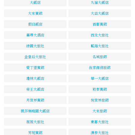
大飯店
九福大飯店
大來賓館
大益大飯店
假日飯店
首都賓館
麗尊大酒店
西北大旅社
綠園大旅社
藍海大旅社
金皇后大旅社
名城旅館
愛丁堡賓館
我家商務旅館
瓊林大飯店
華一大飯店
帝王大飯店
崧泰賓館
月世界賓館
悅世界旅館
凱莎琳庭園大飯店
大來旅館
薇薇大旅社
東都大旅社
芳苑賓館
漢泰大旅社