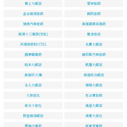
賓士大飯店
愛神旅館
金谷商務旅館
國民旅館
情緣汽車旅館
高雄國軍英雄館
路易十三賓館(宏旺)
雅舍旅店
河堤戀館MOTEL
名貴大飯店
圓夢園賓館
威尼斯汽車旅館
昭來大飯店
凱羅大飯店
高雄85大樓
高雄統合飯店
名人大飯店
華陽大飯店
大新旅社
老企寶旅館
新北斗旅社
僑星大飯店
群登商務飯店
鴻賓大旅社
聖淘沙賓館
新東京賓館