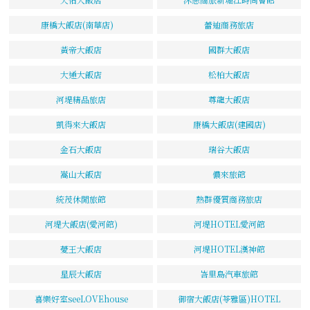
康橋大飯店(南華店)
蕾迪商務旅店
黃帝大飯店
國群大飯店
大通大飯店
松柏大飯店
河堤精品旅店
尊龍大飯店
凱得來大飯店
康橋大飯店(建國店)
金石大飯店
瑞谷大飯店
嵩山大飯店
儂來旅館
統茂休閒旅館
熱群優質商務旅店
河堤大飯店(愛河館)
河堤HOTEL愛河館
薆王大飯店
河堤HOTEL漢神館
星辰大飯店
峇里島汽車旅館
喜樂好室seeLOVEhouse
御宿大飯店(苓雅區)HOTEL