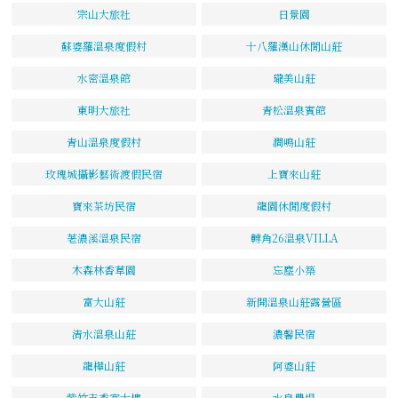
宗山大旅社
日景園
蘇婆羅溫泉度假村
十八羅漢山休閒山莊
水密溫泉館
瓏美山莊
東明大旅社
青松溫泉賓館
青山溫泉度假村
澗鳴山莊
玫瑰城攝影藝術渡假民宿
上寶來山莊
寶來茶坊民宿
龍園休閒度假村
荖濃溪溫泉民宿
轉角26溫泉VILLA
木森林香草園
忘塵小築
富大山莊
新開溫泉山莊露營區
清水溫泉山莊
濃馨民宿
龍樺山莊
阿婆山莊
紫竹寺香客大樓
水泉農場