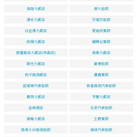
南海大飯店
御大旅館
漢來大飯店
莎蔓莎旅館
白金漢大飯店
愛迪亞賓館
統順大飯店
蝴蝶谷賓館
凱羅藝術大飯店(林森店)
高第大飯店
陽光大飯店
哥德旅館
和平商務飯店
儂儂賓館
諾曼蒂汽車旅館
新喜商務汽車旅館
雅築大飯店
苓雅大飯店
金典酒店
名家汽車旅館
御喬大飯店
王爵賓館
路易ⅩⅢ商務旅館
情綠汽車旅館