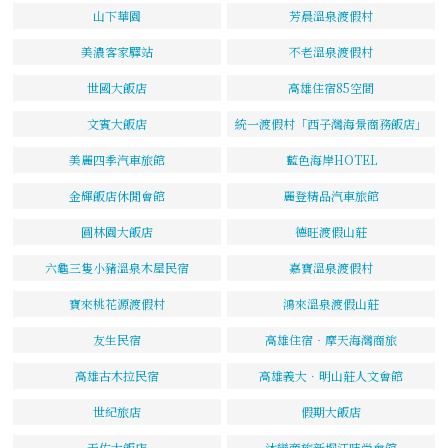
山下華園
芳晨溫泉渡假村
美濃客家驛站
不老溫泉渡假村
世國大飯店
高雄住宿85空間
文賓大飯店
統一渡假村「西子灣海景商務飯店」
美麗四季汽車旅館
藍色海岸HOTEL
金輝飯店休閒會館
麗登精品汽車旅館
圓林園大飯店
德旺渡假山莊
六龜三隻小豬溫泉木屋民宿
嘉寶溫泉渡假村
寶來桃花源渡假村
鴻來溫泉渡假山莊
友生民宿
高雄住宿‧摩天海灣商旅
高雄古木拉民宿
高雄義大．明山莊人文會館
世紀旅店
假期大飯店
天佑大飯店
沐戀商旅新堀江時尚會館