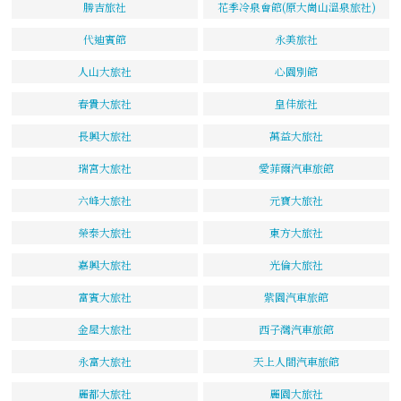
勝吉旅社
花季冷泉會館(原大崗山溫泉旅社)
代迪賓館
永美旅社
人山大旅社
心園別館
春貴大旅社
皇佳旅社
長興大旅社
萬益大旅社
瑞宮大旅社
愛菲爾汽車旅館
六峰大旅社
元寶大旅社
榮泰大旅社
東方大旅社
嘉興大旅社
光倫大旅社
富賓大旅社
紫園汽車旅館
金屋大旅社
西子灣汽車旅館
永富大旅社
天上人間汽車旅館
麗都大旅社
麗園大旅社