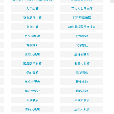
人字山莊
草地人溫泉民宿
寶來溫泉山莊
芭貝里露營區
來來山莊
龍山農場醉月齋溫泉
百果園民宿
金緯旅館
首相賓館
大華旅社
康庭大飯店
金月仙賓館
藍海商務旅館
假日大旅館
愛的賓館
巴黎商旅
澳克大飯店
銀座賓館
華谷大旅社
儷都賓館
麗景酒店
麗景大酒店
佶莉大飯店
玉都大飯店