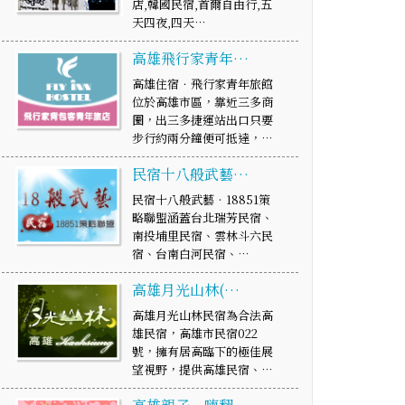
店,韓國民宿,首爾自由行,五
天四夜,四天…
高雄飛行家青年…
高雄住宿．飛行家青年旅館
位於高雄市區，靠近三多商
圈，出三多捷運站出口只要
步行約兩分鐘便可抵達，…
民宿十八般武藝…
民宿十八般武藝‧18851策
略聯盟涵蓋台北瑞芳民宿、
南投埔里民宿、雲林斗六民
宿、台南白河民宿、…
高雄月光山林(…
高雄月光山林民宿為合法高
雄民宿，高雄市民宿022
號，擁有居高臨下的極佳展
望視野，提供高雄民宿、…