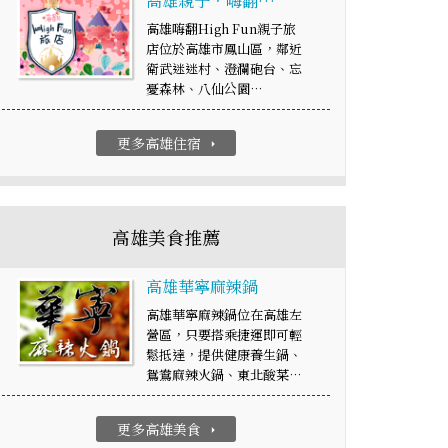
高雄親子．嗨翻…
高雄嗨翻High Fun親子旅
店位於高雄市鳳山區，鄰近
衛武迷迷村、澄瀾砲台、忘
憂森林、八仙公園…
更多高雄住宿
arrow_right
高雄美食推薦
高雄華寧麻辣鍋
高雄華寧麻辣鍋位在高雄左
營區，只要搭乘捷運即可輕
鬆抵達，提供健康養生鍋、
鴛鴦麻辣火鍋、東北酸菜…
更多高雄美食
arrow_right