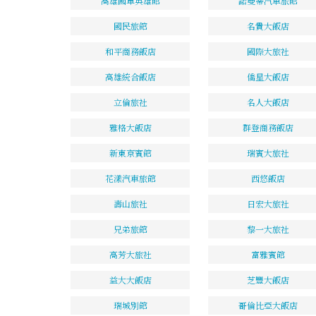
高雄國軍英雄館
諾曼蒂汽車旅館
國民旅館
名貴大飯店
和平商務飯店
國際大旅社
高雄統合飯店
僑星大飯店
立倫旅社
名人大飯店
雅格大飯店
群登商務飯店
新東京賓館
瑞賓大旅社
花漾汽車旅館
西悠飯店
壽山旅社
日宏大旅社
兄弟旅館
黎一大旅社
高芳大旅社
富雅賓館
益大大飯店
芝豐大飯店
瑞城別館
哥倫比亞大飯店