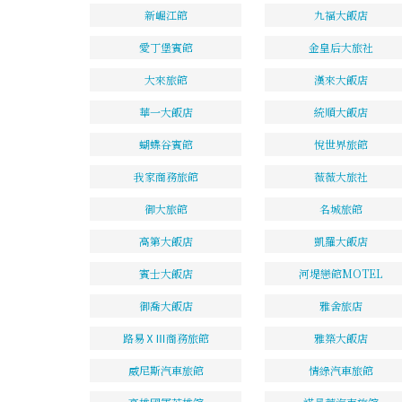
新崛江館
九福大飯店
愛丁堡賓館
金皇后大旅社
大來旅館
漢來大飯店
華一大飯店
統順大飯店
蝴蝶谷賓館
悅世界旅館
我家商務旅館
薇薇大旅社
御大旅館
名城旅館
高第大飯店
凱羅大飯店
賓士大飯店
河堤戀館MOTEL
御喬大飯店
雅舍旅店
路易ⅩⅢ商務旅館
雅築大飯店
威尼斯汽車旅館
情綠汽車旅館