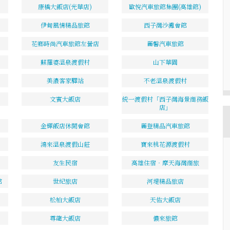
康橋大飯店(光華店)
歐悅汽車旅館集團(高雄館)
伊甸風情精品旅館
西子灣沙灘會館
花鄉時尚汽車旅館左營店
麗馨汽車旅館
蘇羅婆溫泉渡假村
山下華園
美濃客家驛站
不老溫泉渡假村
文賓大飯店
統一渡假村「西子灣海景商務飯
店」
金輝飯店休閒會館
麗登精品汽車旅館
鴻來溫泉渡假山莊
寶來桃花源渡假村
友生民宿
高雄住宿‧摩天海灣商旅
館
世紀旅店
河堤精品旅店
松柏大飯店
天佑大飯店
尊龍大飯店
儂來旅館