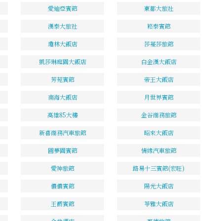
愛迪亞賓館
東都大旅社
漢泰大旅社
崧泰賓館
瓊林大飯店
莎蔓莎旅館
凱莎琳庭園大飯店
白金漢大飯店
芳苑賓館
帝王大飯店
南海大飯店
月世界賓館
高雄85大樓
金谷商務旅館
新喜商務汽車旅館
昭來大飯店
圓夢園賓館
情緣汽車旅館
愛神旅館
路易十三賓館(宏旺)
儂儂賓館
陽光大飯店
王爵賓館
苓雅大飯店