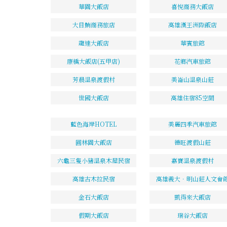
華園大飯店
喜悅商務大飯店
大目鮪商務旅店
高雄漢王洲際飯店
龍達大飯店
華賓旅館
康橋大飯店(五甲店)
花鄉汽車旅館
芳晨溫泉渡假村
美崙山溫泉山莊
世國大飯店
高雄住宿85空間
藍色海岸HOTEL
美麗四季汽車旅館
圓林園大飯店
德旺渡假山莊
六龜三隻小豬溫泉木屋民宿
嘉寶溫泉渡假村
高雄古木拉民宿
高雄義大．明山莊人文會
金石大飯店
凱得來大飯店
假期大飯店
瑞谷大飯店