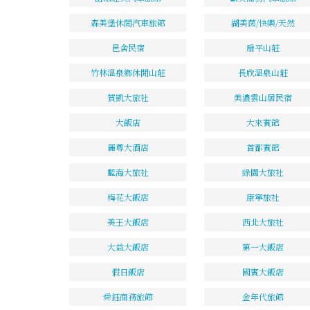
森美堡休閒汽車旅館
湖美茵/快樂/天然
邑舍民宿
扇平山莊
竹林溫泉鄉休閒山莊
長欣溫泉山莊
賀凱大旅社
美濃雲山居民宿
大飯店
大來賓館
麗尊大酒店
首都賓館
藍海大旅社
綠園大旅社
梅花大飯店
康寧旅社
美王大飯店
西北大旅社
大益大飯店
第一大飯店
假日飯店
國賓大飯店
舜鈺商務旅館
金年代旅館