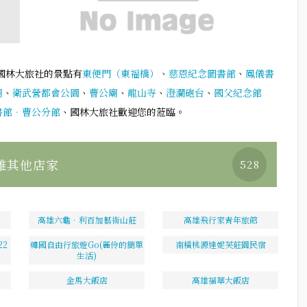
國林大旅社的景點有
東便門（東福橋）
、
慈恩紀念圖書館
、
鳳儀書
廟
、
衛武營都會公園
、
曹公廟
、
龍山寺
、
澄瀾砲台
、
國父紀念館
書館．曹公分館
、國林大旅社歡迎您的蒞臨。
雄其他店家
528
高雄六龜．利百加藝術山莊
高雄飛行家青年旅館
2
韓國自由行旅遊Go(麗伶的簡單
南橫桃源達妮芙莊園民宿
生活)
金馬大飯店
高雄福華大飯店