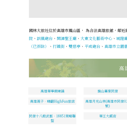
國林大旅社位於高雄市鳳山區， 為合法高雄旅館，鄰近
院
、
訓風砲台
、
開漳聖王廟
、
大東文化藝術中心
、
城隍
（已拆除）
、
打鐵街
、
雙慈亭
、
平成砲台
、
高雄市立圖
高
高雄華寧麻辣鍋
旗山麗景民宿
高雄親子．嗨翻HighFun旅店
高雄月光山林(高雄市民宿02
號)
民宿十八般武藝‧18851策略聯
華王大飯店
盟