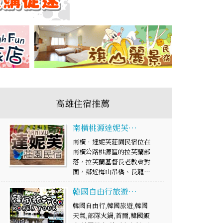
高雄住宿推薦
南橫桃源達妮芙…
南橫‧達妮芙莊園民宿位在
南橫公路桃源區的拉芙蘭部
落，拉芙蘭基督長老教會對
面，鄰近梅山吊橋、長龍…
韓國自由行旅遊…
韓國自由行,韓國旅遊,韓國
天氣,部隊火鍋,首爾,韓國飯