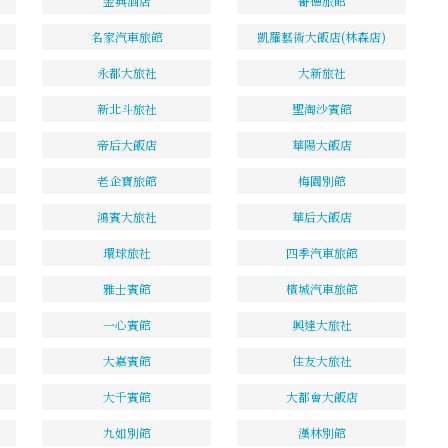
金典酒店
哥德旅館
名家汽車旅館
凱羅藝術大飯店(林森店)
永都大旅社
大新旅社
新北斗旅社
聖淘沙賓館
帝后大飯店
華陽大飯店
老企寶旅館
梅園別館
鴻賓大旅社
華后大飯店
環球旅社
四季汽車旅館
雅士賓館
檳城汽車旅館
一心賓館
興達大旅社
大嘉賓館
住友大旅社
大千賓館
大都會大飯店
九如別館
漢林別館