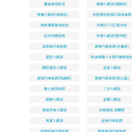
蕾迪商務旅店
康橋大飯店(建國店)
康橋大飯店(南華店)
沐戀商旅新堀江時尚會館
熱群優質商務旅店
河堤HOTEL愛河館
統茂休閒旅館
河堤大飯店(愛河館)
峇里島汽車旅館
御宿汽車旅館(武營館)
星辰大飯店
阿舍庭園小木屋汽機車旅
國際星辰大飯店
金皇大飯店
御宿汽車旅館(明誠館)
御宿汽車旅館(鼓山區)
雅士商務旅館
三多大飯店
固興大飯店
金園大飯店
高雄京城大飯店
沐戀商旅 後驛館
高富大飯店
金達汽車旅館
函館經典汽車旅館
歐美商務汽車旅館