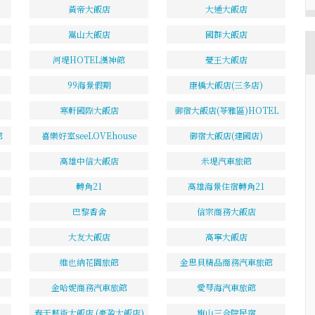
黃帝大飯店
大通大飯店
嵩山大飯店
國群大飯店
河堤HOTEL漢神館
薆王大飯店
99海景假期
康橋大飯店(三多店)
寒軒國際大飯店
御宿大飯店(苓雅區)HOTEL
館
喜樂好室seeLOVEhouse
御宿大飯店(建國店)
高雄中信大飯店
米堤汽車旅館
轉角21
高雄海景住宿轉角21
巴黎香舍
信宗商務大飯店
大友大飯店
高寧大飯店
維也納花園旅館
金思貝精品商務汽車旅館
金哈妮商務汽車旅館
愛琴海汽車旅館
春天藝術大飯店 (豪盈大飯店)
旗山三合院民宿