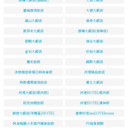
蕾迪商務旅店
大通大飯店
嵩山大飯店
黃帝大飯店
凱得來大飯店
康橋大飯店(南華店)
假期大飯店
瑞谷大飯店
金石大飯店
松柏大飯店
儂來旅館
國群大飯店
沐戀商旅新堀江時尚會館
河堤精品旅店
熱群優質商務旅店
薆王大飯店
河堤大飯店(愛河館)
河堤HOTEL愛河館
統茂休閒旅館
河堤HOTEL漢神館
御宿大飯店(苓雅區)HOTEL
喜樂好室seeLOVEhouse
阿舍庭園小木屋汽機車旅館
99海景假期