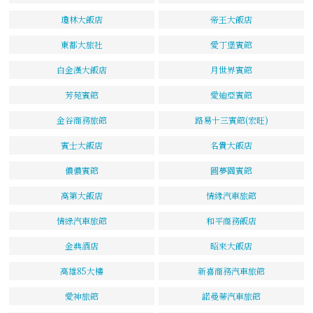
瓊林大飯店
帝王大飯店
東都大旅社
愛丁堡賓館
白金漢大飯店
月世界賓館
芳苑賓館
愛迪亞賓館
金谷商務旅館
路易十三賓館(宏旺)
賓士大飯店
名貴大飯店
儂儂賓館
圓夢園賓館
高第大飯店
情緣汽車旅館
情綠汽車旅館
和平商務飯店
金典酒店
昭來大飯店
高雄85大樓
新喜商務汽車旅館
愛神旅館
諾曼蒂汽車旅館