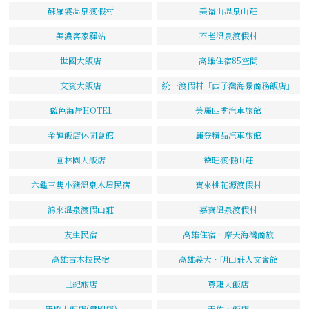
蘇羅婆溫泉渡假村
美崙山溫泉山莊
美濃客家驛站
不老溫泉渡假村
世國大飯店
高雄住宿85空間
文賓大飯店
統一渡假村「西子灣海景商務飯店」
藍色海岸HOTEL
美麗四季汽車旅館
金輝飯店休閒會館
麗登精品汽車旅館
圓林園大飯店
德旺渡假山莊
六龜三隻小豬溫泉木屋民宿
寶來桃花源渡假村
鴻來溫泉渡假山莊
嘉寶溫泉渡假村
友生民宿
高雄住宿‧摩天海灣商旅
高雄古木拉民宿
高雄義大．明山莊人文會館
世紀旅店
尊龍大飯店
康橋大飯店(建國店)
天佑大飯店