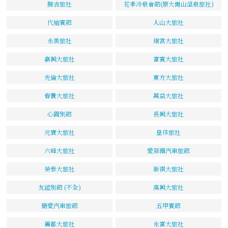
勝吉旅社
花季冷泉會館(原大崗山溫泉旅社)
代迪賓館
人山大旅社
永美旅社
瑞宮大旅社
嘉興大旅社
富賓大旅社
光倫大旅社
東方大旅社
春貴大旅社
萬益大旅社
心園別館
長興大旅社
元寶大旅社
皇佳旅社
六峰大旅社
愛菲爾汽車旅館
榮泰大旅社
新祺大旅社
友誼別館 (不全)
高興大旅社
簡愛汽車旅館
五甲賓館
麗都大旅社
永富大旅社