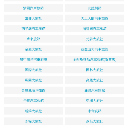
紫園汽車旅館
友誼別館
富都大旅社
天上人間汽車旅館
西子灣汽車旅館
涵碧園汽車旅舘
克來旅館
元谷大旅社
金屋大旅社
亞歷山大汽車旅館
鳳甲商務汽車旅館
金銀島精品汽車旅館(新富店)
國際大旅社
國林大旅社
麗園大旅社
高鳳大旅社
金鳳凰商務旅館
麗緻汽車旅館
丹嘜汽車旅館
亞洲大旅社
新鎔大旅社
永傑賓館
永福大旅社
燕莊大旅社