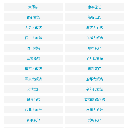
大飯店
康寧旅社
首都賓館
新崛江館
大益大飯店
麗尊大酒店
假日大旅館
九福大飯店
假日飯店
銀座賓館
巴黎商旅
金月仙賓館
梅花大飯店
儷都賓館
國賓大飯店
玉都大飯店
大華旅社
金年代旅館
麗景酒店
藍海商務旅館
西北大旅社
綠園大旅社
首相賓館
愛的賓館