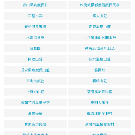
青山溫泉度假村
玫瑰城攝影藝術渡假民宿
忘塵小築
富大山莊
青松溫泉賓館
鉅鹿溫泉山莊
水密溫泉館
十八羅漢山休閒山莊
日景園
轉角26溫泉VILLA
阿婆山莊
清水溫泉山莊
長青溫泉度假山莊
雅園地
宗山大旅社
澗鳴山莊
上寶來山莊
荖濃溪溫泉民宿
國蘭花園溫泉民宿
東明大旅社
濃馨民宿
龍園休閒度假村
寶來茶坊民宿
新寶來溫泉渡假村
紫竹寺香客大樓
水泉農場