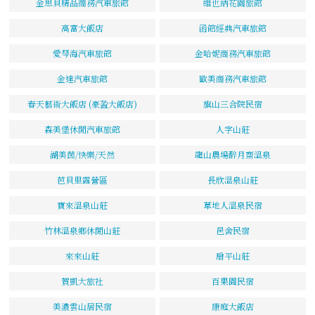
金思貝精品商務汽車旅館
維也納花園旅館
高富大飯店
函館經典汽車旅館
愛琴海汽車旅館
金哈妮商務汽車旅館
金達汽車旅館
歐美商務汽車旅館
春天藝術大飯店 (豪盈大飯店)
旗山三合院民宿
森美堡休閒汽車旅館
人字山莊
湖美茵/快樂/天然
龍山農場醉月齋溫泉
芭貝里露營區
長欣溫泉山莊
寶來溫泉山莊
草地人溫泉民宿
竹林溫泉鄉休閒山莊
邑舍民宿
來來山莊
扇平山莊
賀凱大旅社
百果園民宿
美濃雲山居民宿
康庭大飯店