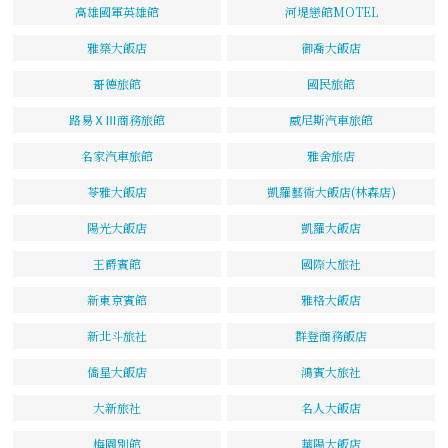
高雄國軍英雄館
河堤戀館MOTEL
雅築大飯店
御喬大飯店
哥德旅館
國民旅館
路易ⅩⅢ商務旅館
威尼斯汽車旅館
名家汽車旅館
雅舍旅店
苓雅大飯店
凱羅藝術大飯店(林森店)
陽光大飯店
凱羅大飯店
王爵賓館
國際大旅社
新東京賓館
雅格大飯店
新北斗旅社
群登商務飯店
僑星大飯店
鴻賓大旅社
大新旅社
名人大飯店
梅園別館
華陽大飯店