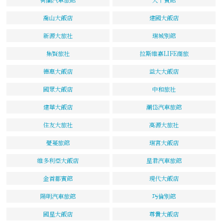
喬山大飯店
建國大飯店
新源大旅社
瑞城別館
集賢旅社
拉斯維嘉LIFE商旅
德惠大飯店
益大大飯店
國眾大飯店
中和旅社
建華大飯店
潮岱汽車旅館
住友大旅社
高源大旅社
薆蔓旅館
瑞宮大飯店
維多利亞大飯店
星君汽車旅館
金首都賓館
現代大飯店
陽明汽車旅館
巧倫別館
國星大飯店
尊貴大飯店