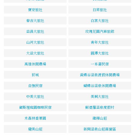
寶安旅社
日昇旅社
春吉大旅社
白宮大旅社
益昌大旅社
玫瑰花園汽車旅館
山河大旅社
青年大旅社
大益大旅社
圓潭大旅社
高雄休閒農場
一本書民宿
菸城
黃蝶谷溫泉渡假休閒農場
自強民宿
蝴蝶谷溫泉休閒農場
中美大旅社
美興大旅社
衛斯理庭園咖啡民宿
蘇婆羅溫泉度假村
木森林香草園
龍樺山莊
瓏美山莊
新開溫泉山莊露營區