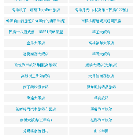
高雄親子．嗨翻HighFun旅店
高雄月光山林(高雄市民宿022號)
韓國自由行旅遊Go(麗伶的簡單生活)
南橫桃源達妮芙莊園民宿
民宿十八般武藝‧18851策略聯盟
華王大飯店
金馬大飯店
高雄福華大飯店
喜悅商務大飯店
華園大飯店
歐悅汽車旅館集團(高雄館)
康橋大飯店(光華店)
高雄漢王洲際飯店
大目鮪商務旅店
西子灣沙灘會館
伊甸風情精品旅館
龍達大飯店
華賓旅館
花鄉時尚汽車旅館左營店
麗馨汽車旅館
康橋大飯店(五甲店)
花鄉汽車旅館
芳晨溫泉渡假村
山下華園