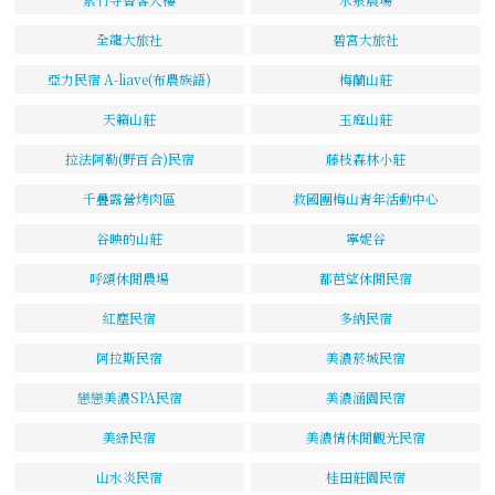
全龍大旅社
碧宮大旅社
亞力民宿 A-liave(布農族語)
梅蘭山莊
天籟山莊
玉庭山莊
拉法阿勒(野百合)民宿
藤枝森林小莊
千疊露營烤肉區
救國團梅山青年活動中心
谷映的山莊
寧妮谷
呼頌休閒農場
都芭望休閒民宿
紅塵民宿
多納民宿
阿拉斯民宿
美濃菸城民宿
戀戀美濃SPA民宿
美濃涵園民宿
美綠民宿
美濃情休閒觀光民宿
山水炎民宿
桂田莊園民宿