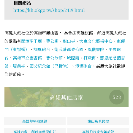
相關網站
https://kh.okgo.tw/shop/2419.html
高鳳大旅社位於高雄市鳳山區， 為合法高雄旅館，鄰近高鳳大旅社
的景點有
開漳聖王廟
、
曹公廟
、
龍山寺
、
大東文化藝術中心
、
東便
門（東福橋）
、
訓風砲台
、
衛武營都會公園
、
鳳儀書院
、
平成砲
台
、
高雄市立圖書館．曹公分館
、
城隍廟
、
打鐵街
、
慈恩紀念圖書
館
、
雙慈亭
、
國父紀念館（已拆除）
、
澄瀾砲台
、高鳳大旅社歡迎
您的蒞臨。
高雄其他店家
528
高雄華寧麻辣鍋
旗山麗景民宿
高雄六龜．利百加藝術山莊
高雄飛行家青年旅館