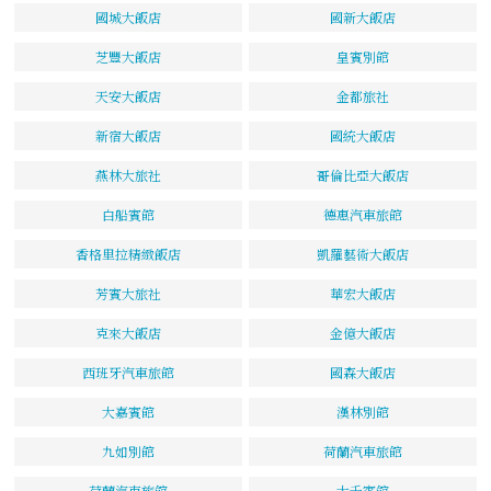
國城大飯店
國新大飯店
芝豐大飯店
皇賓別館
天安大飯店
金都旅社
新宿大飯店
國統大飯店
燕林大旅社
哥倫比亞大飯店
白船賓館
德惠汽車旅館
香格里拉精緻飯店
凱羅藝術大飯店
芳賓大旅社
華宏大飯店
克來大飯店
金億大飯店
西班牙汽車旅館
國森大飯店
大嘉賓館
漢林別館
九如別館
荷蘭汽車旅館
荷蘭汽車旅館
大千賓館