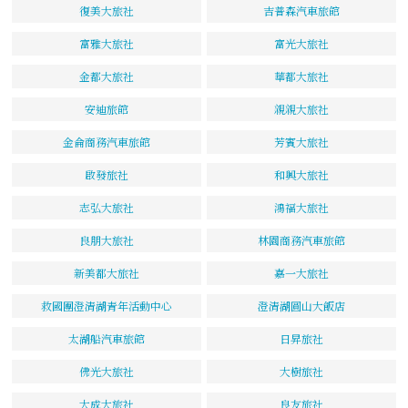
復美大旅社
吉普森汽車旅館
富雅大旅社
富光大旅社
金都大旅社
華都大旅社
安迪旅館
親親大旅社
金侖商務汽車旅館
芳賓大旅社
啟發旅社
和興大旅社
志弘大旅社
鴻福大旅社
良朋大旅社
林園商務汽車旅館
新美都大旅社
嘉一大旅社
救國團澄清湖青年活動中心
澄清湖圓山大飯店
太湖船汽車旅館
日昇旅社
佛光大旅社
大樹旅社
大成大旅社
良友旅社