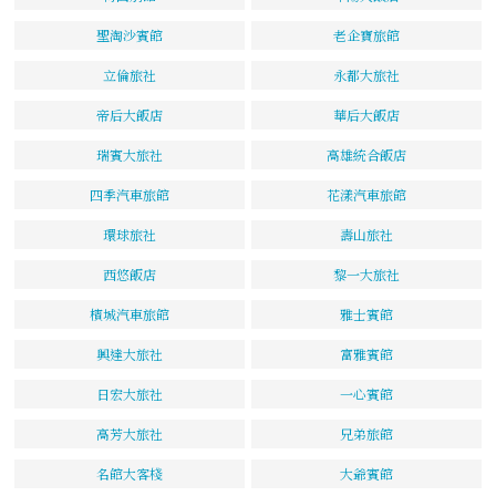
聖淘沙賓館
老企寶旅館
立倫旅社
永都大旅社
帝后大飯店
華后大飯店
瑞賓大旅社
高雄統合飯店
四季汽車旅館
花漾汽車旅館
環球旅社
壽山旅社
西悠飯店
黎一大旅社
檳城汽車旅館
雅士賓館
興達大旅社
富雅賓館
日宏大旅社
一心賓館
高芳大旅社
兄弟旅館
名館大客棧
大爺賓館