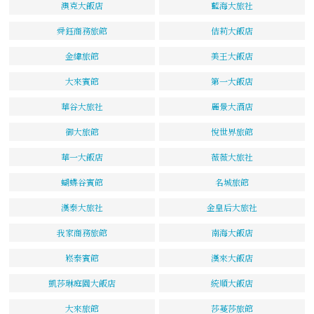
澳克大飯店
藍海大旅社
舜鈺商務旅館
佶莉大飯店
金緯旅館
美王大飯店
大來賓館
第一大飯店
華谷大旅社
麗景大酒店
御大旅館
悅世界旅館
華一大飯店
薇薇大旅社
蝴蝶谷賓館
名城旅館
漢泰大旅社
金皇后大旅社
我家商務旅館
南海大飯店
崧泰賓館
漢來大飯店
凱莎琳庭園大飯店
統順大飯店
大來旅館
莎蔓莎旅館