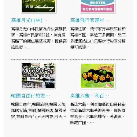
高雄月光山林(…
高雄飛行家青年…
高雄月光山林民宿為合法高雄民
高雄住宿．飛行家青年旅館位於
宿，高雄市民宿022號，擁有居
高雄市區，靠近三多商圈，出三
高臨下的極佳展望視野，提供高
多捷運站出口只要步行約兩分鐘
雄民宿、…
便可抵達，…
韓國自由行旅遊…
高雄六龜．利百…
韓國自由行,韓國旅遊,韓國天氣,
高雄六龜．利百加藝術山莊民宿
部隊火鍋,首爾,韓國飯店,韓國民
位於高雄六龜荖濃溪旁，鄰近寶
宿,首爾自由行,五天四夜,四天…
來溫泉、六龜彩蝶谷、荖濃溪、
新威苗圃、…