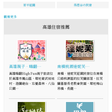
若平莊園
得恩谷の民宿
觀看更多
高雄住宿推薦
高雄親子．嗨翻…
南橫桃源達妮芙…
高雄嗨翻High Fun親子旅店位
南橫‧達妮芙莊園民宿位在南橫
於高雄市鳳山區，鄰近衛武迷迷
公路桃源區的拉芙蘭部落，拉芙
村、澄瀾砲台、忘憂森林、八仙
蘭基督長老教會對面，鄰近梅山
公園…
吊橋、長龍…