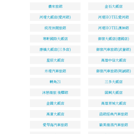
儂來旅館
金石大飯店
河堤大飯店(愛河館)
河堤HOTEL愛河館
統茂休閒旅館
河堤HOTEL漢神館
寒軒國際大飯店
御宿大飯店(建國店)
康橋大飯店(三多店)
御宿汽車旅館(武營館)
星辰大飯店
高雄中信大飯店
米堤汽車旅館
御宿汽車旅館(明誠館)
轉角21
三多大飯店
沐戀商旅 後驛館
固興大飯店
金園大飯店
高雄京城大飯店
高富大飯店
函館經典汽車旅館
愛琴海汽車旅館
歐美商務汽車旅館