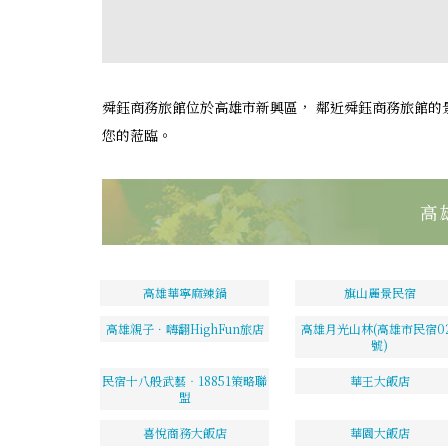
舜鈺商務旅館位於高雄市新興區， 鄰近舜鈺商務旅館的
您的蒞臨。
高
高雄華寧麻辣鍋
旗山麗景民宿
高雄親子．嗨翻HighFun旅店
高雄月光山林(高雄市民宿02
號)
民宿十八般武藝‧18851策略聯
華王大飯店
盟
喜悅商務大飯店
華園大飯店