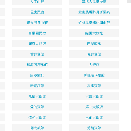
人字山莊
草地人溫泉民宿
邑舍民宿
龍山農場醉月齋溫泉
寶來溫泉山莊
竹林溫泉鄉休閒山莊
百果園民宿
綠園大旅社
麗尊大酒店
巴黎商旅
首都賓館
儷都賓館
藍海商務旅館
大飯店
康寧旅社
舜鈺商務旅館
新崛江館
銀座賓館
九福大飯店
大益大飯店
愛的賓館
第一大飯店
佶莉大飯店
玉都大飯店
御大旅館
芳苑賓館