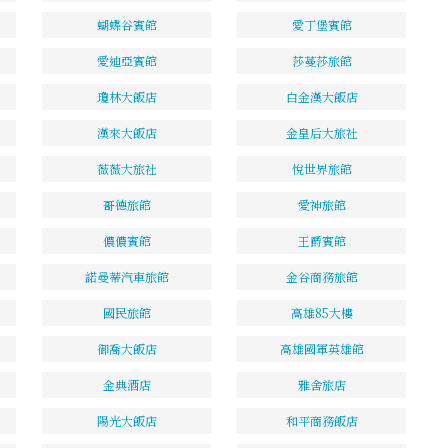
蝴蝶谷賓館
愛丁堡賓館
愛迪亞賓館
莎蔓莎旅館
瓊林大飯店
白金漢大飯店
漢來大飯店
金皇后大旅社
薇薇大旅社
悅世界旅館
哥德旅館
愛神旅館
儂儂賓館
王爵賓館
諾曼蒂汽車旅館
金谷商務旅館
國民旅館
高雄85大樓
御喬大飯店
高雄國軍英雄館
金典酒店
雅舍旅店
陽光大飯店
和平商務飯店