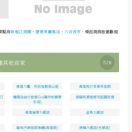
景點有
新堀江商圈
、
捷運美麗島站
、
六合夜市
、舜鈺商務旅館歡迎
雄其他店家
528
高雄六龜．利百加藝術山莊
高雄飛行家青年旅館
2
韓國自由行旅遊Go(麗伶的簡單
南橫桃源達妮芙莊園民宿
生活)
高雄福華大飯店
金馬大飯店
歐悅汽車旅館集團(高雄館)
康橋大飯店(光華店)