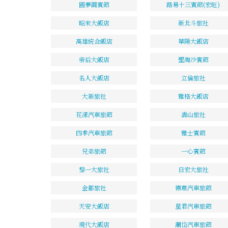
圓夢園賓館
路易十三賓館(宏旺)
昭來大飯店
新北斗旅社
高雄統合飯店
華陽大飯店
帝后大飯店
聖淘沙賓館
名人大飯店
立倫旅社
大新旅社
雅格大飯店
花漾汽車旅館
壽山旅社
四季汽車旅館
雅士賓館
兄弟旅館
一心賓館
黎一大旅社
日宏大旅社
金都旅社
德惠汽車旅館
天安大飯店
星君汽車旅館
現代大飯店
潮岱汽車旅館