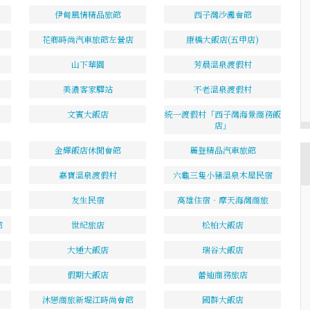
伊甸風情精品旅館
西子灣沙灘會館
花鄉時尚汽車旅館左營店
康橋大飯店(五甲店)
山下華園
芳晨溫泉渡假村
美濃客家驛站
不老溫泉渡假村
文賓大飯店
統一渡假村「西子灣海景商務飯
店」
金輝飯店休閒會館
麗登精品汽車旅館
嘉寶溫泉渡假村
六龜三隻小豬溫泉木屋民宿
友生民宿
高雄住宿‧摩天海灣商旅
館
世紀旅店
松柏大飯店
大通大飯店
瑞谷大飯店
假期大飯店
蕾迪商務旅店
沐戀商旅新堀江時尚會館
國群大飯店