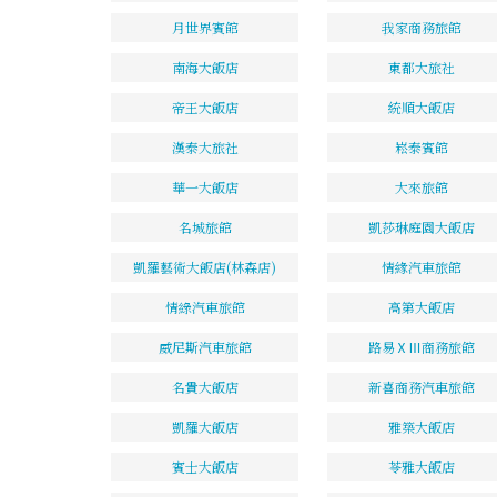
月世界賓館
我家商務旅館
南海大飯店
東都大旅社
帝王大飯店
統順大飯店
漢泰大旅社
崧泰賓館
華一大飯店
大來旅館
名城旅館
凱莎琳庭園大飯店
凱羅藝術大飯店(林森店)
情緣汽車旅館
情綠汽車旅館
高第大飯店
威尼斯汽車旅館
路易ⅩⅢ商務旅館
名貴大飯店
新喜商務汽車旅館
凱羅大飯店
雅築大飯店
賓士大飯店
苓雅大飯店