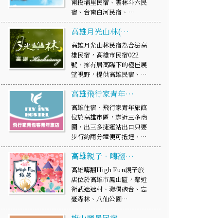
南投埔里民宿、雲林斗六民
宿、台南白河民宿、…
高雄月光山林(…
高雄月光山林民宿為合法高
雄民宿，高雄市民宿022
號，擁有居高臨下的極佳展
望視野，提供高雄民宿、…
高雄飛行家青年…
高雄住宿．飛行家青年旅館
位於高雄市區，靠近三多商
圈，出三多捷運站出口只要
步行約兩分鐘便可抵達，…
高雄親子．嗨翻…
高雄嗨翻High Fun親子旅
店位於高雄市鳳山區，鄰近
衛武迷迷村、澄瀾砲台、忘
憂森林、八仙公園…