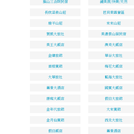
旗山三合院民宿
湖美茵/快樂/天然
長欣溫泉山莊
芭貝里露營區
扇平山莊
來來山莊
賀凱大旅社
美濃雲山居民宿
美王大飯店
澳克大飯店
金緯旅館
華谷大旅社
首相賓館
梅花大飯店
大華旅社
藍海大旅社
麗景大酒店
國賓大飯店
康庭大飯店
假日大旅館
金年代旅館
大來賓館
金月仙賓館
西北大旅社
假日飯店
麗景酒店