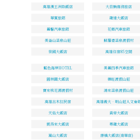
高雄漢王洲際飯店
大目鮪商務旅店
華賓旅館
龍達大飯店
麗馨汽車旅館
花鄉汽車旅館
美崙山溫泉山莊
蘇羅婆溫泉渡假村
世國大飯店
高雄住宿85空間
藍色海岸HOTEL
美麗四季汽車旅館
圓林園大飯店
德旺渡假山莊
寶來桃花源渡假村
鴻來溫泉渡假山莊
高雄古木拉民宿
高雄義大．明山莊人文會
天佑大飯店
黃帝大飯店
凱得來大飯店
尊龍大飯店
嵩山大飯店
康橋大飯店(南華店)