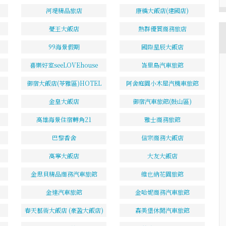
河堤精品旅店
康橋大飯店(建國店)
薆王大飯店
熱群優質商務旅店
99海景假期
國際星辰大飯店
喜樂好室seeLOVEhouse
峇里島汽車旅館
御宿大飯店(苓雅區)HOTEL
阿舍庭園小木屋汽機車旅館
金皇大飯店
御宿汽車旅館(鼓山區)
高雄海景住宿轉角21
雅士商務旅館
巴黎香舍
信宗商務大飯店
高寧大飯店
大友大飯店
金思貝精品商務汽車旅館
維也納花園旅館
金達汽車旅館
金哈妮商務汽車旅館
春天藝術大飯店 (豪盈大飯店)
森美堡休閒汽車旅館