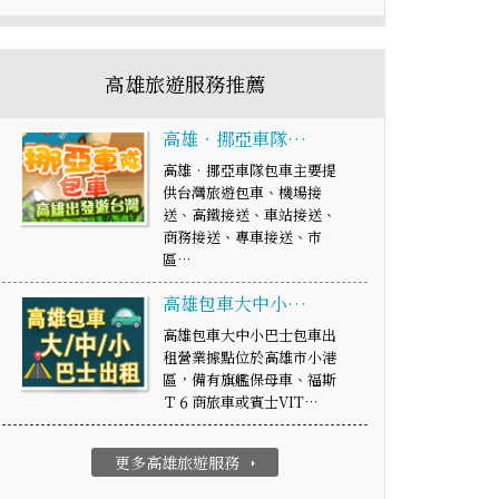
高雄旅遊服務推薦
高雄‧挪亞車隊…
高雄‧挪亞車隊包車主要提
供台灣旅遊包車、機場接
送、高鐵接送、車站接送、
商務接送、專車接送、市
區…
高雄包車大中小…
高雄包車大中小巴士包車出
租營業據點位於高雄市小港
區，備有旗艦保母車、福斯
Ｔ６商旅車或賓士VIT…
更多高雄旅遊服務
arrow_right