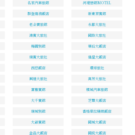
名家汽車旅館
河堤戀館MOTEL
群登商務飯店
新東京賓館
老企寶旅館
永都大旅社
鴻賓大旅社
國際大旅社
梅園別館
華后大飯店
瑞賓大旅社
僑星大飯店
西悠飯店
環球旅社
興達大旅社
高芳大旅社
富雅賓館
檳城汽車旅館
大千賓館
芝豐大飯店
瑞城別館
香格里拉精緻飯店
大爺賓館
國城大飯店
金品大飯店
國統大飯店