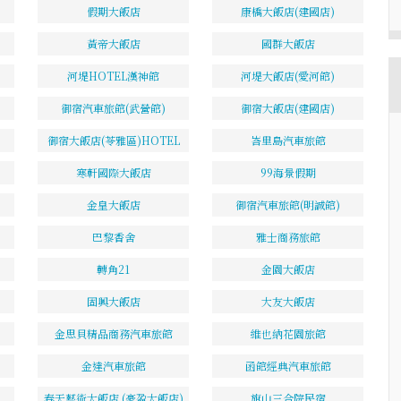
假期大飯店
康橋大飯店(建國店)
黃帝大飯店
國群大飯店
河堤HOTEL漢神館
河堤大飯店(愛河館)
御宿汽車旅館(武營館)
御宿大飯店(建國店)
御宿大飯店(苓雅區)HOTEL
峇里島汽車旅館
寒軒國際大飯店
99海景假期
金皇大飯店
御宿汽車旅館(明誠館)
巴黎香舍
雅士商務旅館
轉角21
金園大飯店
固興大飯店
大友大飯店
金思貝精品商務汽車旅館
維也納花園旅館
金達汽車旅館
函館經典汽車旅館
春天藝術大飯店 (豪盈大飯店)
旗山三合院民宿