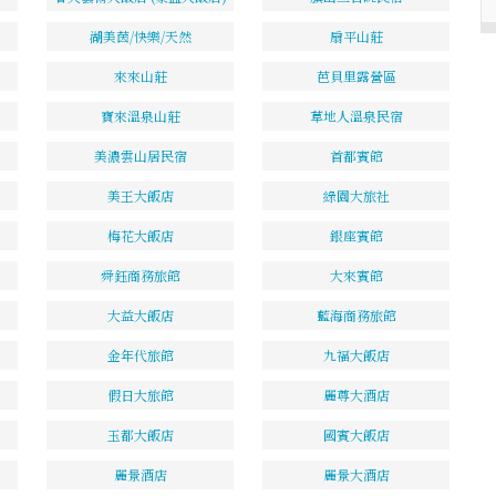
湖美茵/快樂/天然
扇平山莊
來來山莊
芭貝里露營區
寶來溫泉山莊
草地人溫泉民宿
美濃雲山居民宿
首都賓館
美王大飯店
綠園大旅社
梅花大飯店
銀座賓館
舜鈺商務旅館
大來賓館
大益大飯店
藍海商務旅館
金年代旅館
九福大飯店
假日大旅館
麗尊大酒店
玉都大飯店
國賓大飯店
麗景酒店
麗景大酒店