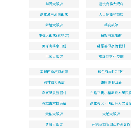
華園大飯店
喜悅商務大飯店
高雄漢王洲際飯店
大目鮪商務旅店
龍達大飯店
華賓旅館
康橋大飯店(五甲店)
麗馨汽車旅館
美崙山溫泉山莊
蘇羅婆溫泉渡假村
世國大飯店
高雄住宿85空間
美麗四季汽車旅館
藍色海岸HOTEL
圓林園大飯店
德旺渡假山莊
嘉寶溫泉渡假村
六龜三隻小豬溫泉木屋民
高雄古木拉民宿
高雄義大．明山莊人文會
天佑大飯店
大通大飯店
尊龍大飯店
沐戀商旅新堀江時尚會館