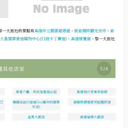
黎一大旅社的景點有
高雄市立圖書館總館
、
凱旋國際觀光夜市
、
前
大魯閣草衙道購物中心(F1級卡丁賽道)
、
高雄展覽館
、黎一大旅社
雄其他店家
528
高雄六龜．利百加藝術山莊
高雄飛行家青年旅館
2
韓國自由行旅遊Go(麗伶的簡單
南橫桃源達妮芙莊園民宿
生活)
金馬大飯店
高雄福華大飯店