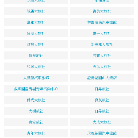
親親大旅社
復美大旅社
富雅大旅社
林園商務汽車旅館
良朋大旅社
嘉一大旅社
鴻福大旅社
新美都大旅社
啟發旅社
芳賓大旅社
和興大旅社
志弘大旅社
太湖船汽車旅館
澄清湖圓山大飯店
救國團澄清湖青年活動中心
日昇旅社
佛光大旅社
良友旅社
大樹旅社
日昇旅社
寶安旅社
大成大旅社
青年大旅社
玫瑰花園汽車旅館