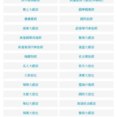
賓士大飯店
圓夢園賓館
儂儂賓館
國民旅館
高第大飯店
諾曼蒂汽車旅館
高雄國軍英雄館
雅築大飯店
新喜商務汽車旅館
僑星大飯店
梅園別館
老企寶旅館
名人大飯店
新北斗旅社
大新旅社
鴻賓大旅社
華陽大飯店
聖淘沙賓館
永都大旅社
國際大旅社
華后大飯店
高雄統合飯店
瑞賓大旅社
雅格大飯店