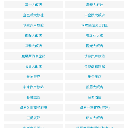
華一大飯店
漢泰大旅社
金皇后大旅社
白金漢大飯店
情緣汽車旅館
河堤戀館MOTEL
御喬大飯店
高雄85大樓
苓雅大飯店
陽光大飯店
威尼斯汽車旅館
情綠汽車旅館
名貴大飯店
金谷商務旅館
愛神旅館
雅舍旅店
名家汽車旅館
凱羅大飯店
哥德旅館
金典酒店
路易ⅩⅢ商務旅館
路易十三賓館(宏旺)
王爵賓館
昭來大飯店
和平商務飯店
凱羅藝術大飯店(林森店)