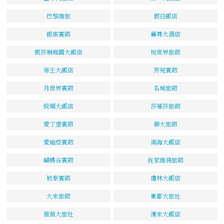
巴黎商旅
假日飯店
銀座賓館
麗尊大酒店
凱莎琳庭園大飯店
悅世界旅館
帝王大飯店
芳苑賓館
月世界賓館
名城旅館
統順大飯店
莎蔓莎旅館
愛丁堡賓館
御大旅館
愛迪亞賓館
南海大飯店
蝴蝶谷賓館
我家商務旅館
崧泰賓館
瓊林大飯店
大來旅館
東都大旅社
薇薇大旅社
漢來大飯店