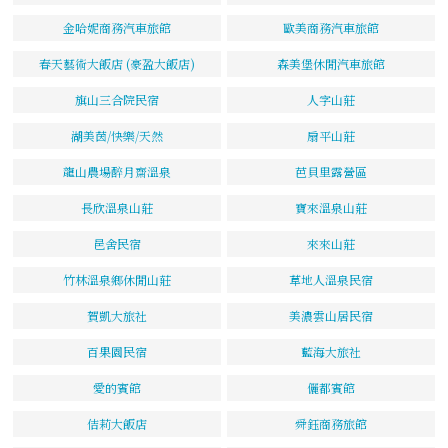
金哈妮商務汽車旅館
歐美商務汽車旅館
春天藝術大飯店 (豪盈大飯店)
森美堡休閒汽車旅館
旗山三合院民宿
人字山莊
湖美茵/快樂/天然
扇平山莊
龍山農場醉月齋溫泉
芭貝里露營區
長欣溫泉山莊
寶來溫泉山莊
邑舍民宿
來來山莊
竹林溫泉鄉休閒山莊
草地人溫泉民宿
賀凱大旅社
美濃雲山居民宿
百果園民宿
藍海大旅社
愛的賓館
儷都賓館
佶莉大飯店
舜鈺商務旅館