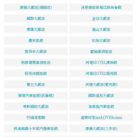
康橋大飯店(建國店)
沐戀商旅新堀江時尚會館
國群大飯店
金石大飯店
尊龍大飯店
嵩山大飯店
儂來旅館
松柏大飯店
凱得來大飯店
蕾迪商務旅店
熱群優質商務旅店
河堤HOTEL漢神館
統茂休閒旅館
河堤HOTEL愛河館
薆王大飯店
河堤大飯店(愛河館)
御宿汽車旅館(武營館)
國際星辰大飯店
寒軒國際大飯店
峇里島汽車旅館
99海景假期
喜樂好室seeLOVEhouse
阿舍庭園小木屋汽機車旅館
康橋大飯店(三多店)