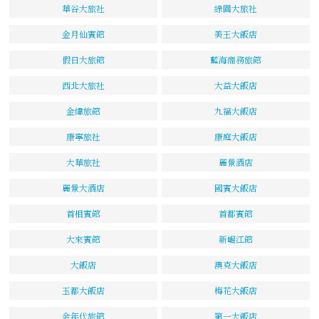
華谷大旅社
綠園大旅社
金月仙賓館
美王大飯店
假日大旅館
藍海商務旅館
西北大旅社
大益大飯店
金緯旅館
九福大飯店
康寧旅社
康庭大飯店
大華旅社
麗景酒店
麗景大酒店
國賓大飯店
首相賓館
首都賓館
大來賓館
新崛江館
大飯店
澳克大飯店
玉都大飯店
梅花大飯店
金年代旅館
第一大飯店