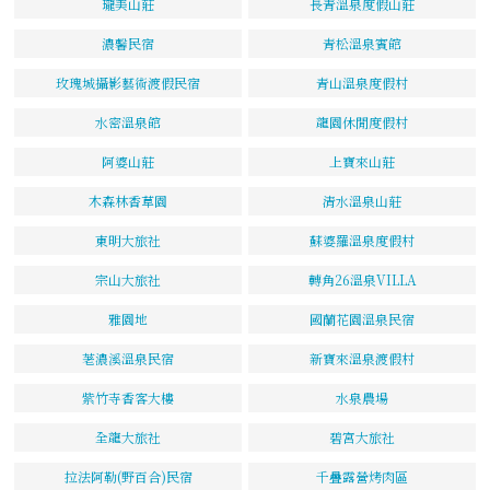
瓏美山莊
長青溫泉度假山莊
濃馨民宿
青松溫泉賓館
玫瑰城攝影藝術渡假民宿
青山溫泉度假村
水密溫泉館
龍園休閒度假村
阿婆山莊
上寶來山莊
木森林香草園
清水溫泉山莊
東明大旅社
蘇婆羅溫泉度假村
宗山大旅社
轉角26溫泉VILLA
雅園地
國蘭花園溫泉民宿
荖濃溪溫泉民宿
新寶來溫泉渡假村
紫竹寺香客大樓
水泉農場
全龍大旅社
碧宮大旅社
拉法阿勒(野百合)民宿
千疊露營烤肉區