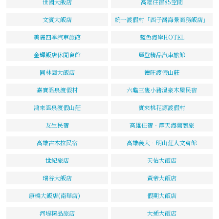
世國大飯店
高雄住宿85空間
文賓大飯店
統一渡假村「西子灣海景商務飯店」
美麗四季汽車旅館
藍色海岸HOTEL
金輝飯店休閒會館
麗登精品汽車旅館
圓林園大飯店
德旺渡假山莊
嘉寶溫泉渡假村
六龜三隻小豬溫泉木屋民宿
鴻來溫泉渡假山莊
寶來桃花源渡假村
友生民宿
高雄住宿‧摩天海灣商旅
高雄古木拉民宿
高雄義大．明山莊人文會館
世紀旅店
天佑大飯店
瑞谷大飯店
黃帝大飯店
康橋大飯店(南華店)
假期大飯店
河堤精品旅店
大通大飯店