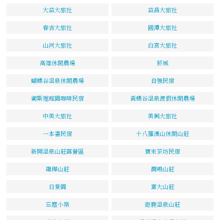
大益大旅社
益昌大旅社
春吉大旅社
圓潭大旅社
山河大旅社
白宮大旅社
高雄休閒農場
菸城
蝴蝶谷溫泉休閒農場
自強民宿
衛斯理庭園咖啡民宿
黃蝶谷溫泉渡假休閒農場
中美大旅社
美興大旅社
一本書民宿
十八羅漢山休閒山莊
新開溫泉山莊露營區
寶來茶坊民宿
龍樺山莊
澗鳴山莊
日景園
富大山莊
忘塵小築
鉅鹿溫泉山莊