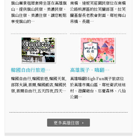
旗山麗景租屋套房坐落在高雄旗
南橫‧達妮芙莊園民宿位在南橫
山，提供旗山民宿、美濃民宿、
公路桃源區的拉芙蘭部落，拉芙
旗山住宿、美濃住宿，讓您輕鬆
蘭基督長老教會對面，鄰近梅山
享受旗山的…
吊橋、長龍…
韓國自由行旅遊…
高雄親子．嗨翻…
韓國自由行,韓國旅遊,韓國天氣,
高雄嗨翻High Fun親子旅店位
部隊火鍋,首爾,韓國飯店,韓國民
於高雄市鳳山區，鄰近衛武迷迷
宿,首爾自由行,五天四夜,四天…
村、澄瀾砲台、忘憂森林、八仙
公園…
更多高雄住宿
arrow_right