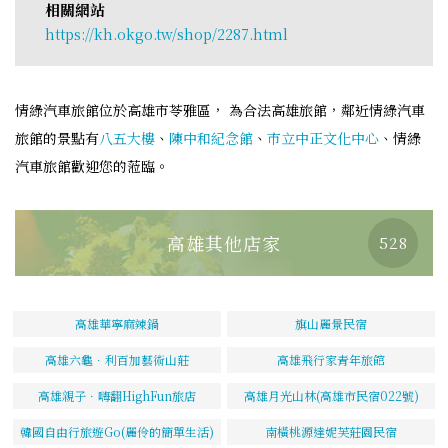
相關網站
https://kh.okgo.tw/shop/2287.html
情綠汽車旅館位於高雄市苓雅區， 為合法高雄旅館，鄰近情綠汽車
旅館的景點有
八五大樓
、
陳中和紀念館
、
市立中正文化中心
、情綠
汽車旅館歡迎您的蒞臨。
高雄其他店家
528
高雄華寧麻辣鍋
旗山麗景民宿
高雄六龜．利百加藝術山莊
高雄飛行家青年旅館
高雄親子．嗨翻HighFun旅店
高雄月光山林(高雄市民宿022號)
韓國自由行旅遊Go(麗伶的簡單生活)
南橫桃源達妮芙莊園民宿