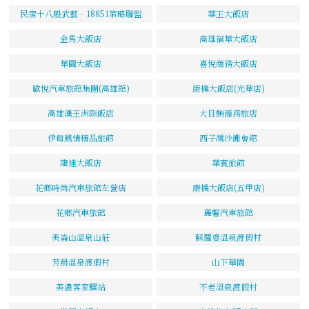
民宿十八般武藝‧18851策略聯盟
華王大飯店
金馬大飯店
高雄福華大飯店
華園大飯店
喜悅商務大飯店
歐悅汽車旅館集團(高雄館)
康橋大飯店(光華店)
高雄漢王洲際飯店
大目鮪商務旅店
伊甸風情精品旅館
西子灣沙灘會館
龍達大飯店
華賓旅館
花鄉時尚汽車旅館左營店
康橋大飯店(五甲店)
花鄉汽車旅館
麗馨汽車旅館
美崙山溫泉山莊
蘇羅婆溫泉渡假村
芳晨溫泉渡假村
山下華園
美濃客家驛站
不老溫泉渡假村