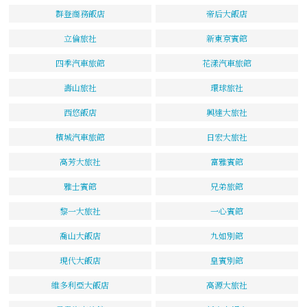
群登商務飯店
帝后大飯店
立倫旅社
新東京賓館
四季汽車旅館
花漾汽車旅館
壽山旅社
環球旅社
西悠飯店
興達大旅社
檳城汽車旅館
日宏大旅社
高芳大旅社
富雅賓館
雅士賓館
兄弟旅館
黎一大旅社
一心賓館
喬山大飯店
九如別館
現代大飯店
皇賓別館
維多利亞大飯店
高源大旅社