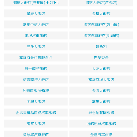
御宿大飯店(苓雅區)HOTEL
御宿大飯店(建國店)
星辰大飯店
金皇大飯店
高雄中信大飯店
御宿汽車旅館(鼓山區)
米堤汽車旅館
御宿汽車旅館(明誠館)
三多大飯店
轉角21
高雄海景住宿轉角21
巴黎香舍
雅士商務旅館
大友大飯店
信宗商務大飯店
高雄京城大飯店
沐戀商旅 後驛館
金園大飯店
固興大飯店
高寧大飯店
金思貝精品商務汽車旅館
維也納花園旅館
高富大飯店
函館經典汽車旅館
愛琴海汽車旅館
金達汽車旅館