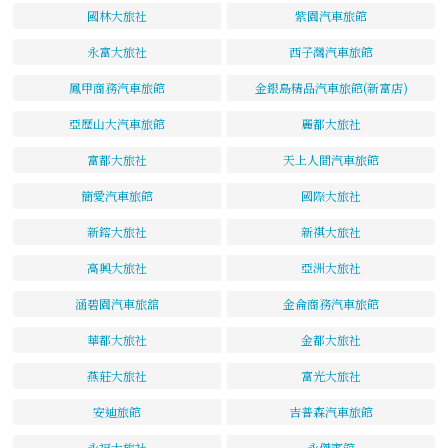
國林大旅社
紫園汽車旅館
永富大旅社
西子灣汽車旅館
鳳甲商務汽車旅館
金銀島精品汽車旅館(新富店)
亞歷山大汽車旅館
麗都大旅社
富都大旅社
天上人間汽車旅館
簡愛汽車旅館
國際大旅社
新鎔大旅社
新祺大旅社
高興大旅社
亞洲大旅社
涵碧園汽車旅舘
金侖商務汽車旅館
華都大旅社
金都大旅社
燕莊大旅社
富光大旅社
安迪旅館
吉普森汽車旅館
永福大旅社
永傑賓館