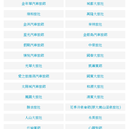
金年華汽車旅館
城都大旅社
瑞和旅社
萬隆大旅社
金洲汽車旅館
榮林旅社
星光汽車旅館
金銀島汽車旅館
假期汽車旅館
中里旅社
情悅汽車旅館
國春大旅社
光華大旅社
凱麗賓館
愛之旅商務汽車旅館
國賓大旅社
太陽城汽車旅館
和源大旅社
鳳園大旅社
鴻賓大旅社
勝吉旅社
花季冷泉會館(原大崗山溫泉旅社)
人山大旅社
永美旅社
代迪賓館
心園別館