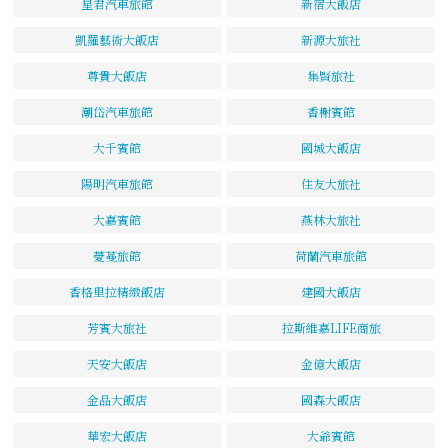
星君汽車旅館
新宿大飯店
凱羅藝術大飯店
新源大旅社
尊貴大飯店
集賢旅社
潮岱汽車旅館
香榭賓館
大千賓館
國城大飯店
陽明汽車旅館
住友大旅社
大嘉賓館
燕林大旅社
薆蔓旅館
荷蘭汽車旅館
香格里拉精緻飯店
建國大飯店
芳賓大旅社
拉斯維嘉LIFE商旅
天安大飯店
金億大飯店
金品大飯店
國森大飯店
華宏大飯店
大爺賓館