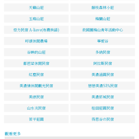
天籟山莊
藤枝森林小莊
玉庭山莊
梅蘭山莊
亞力民宿 A-liave(布農族語)
救國團梅山青年活動中心
呼頌休閒農場
寧妮谷
谷映的山莊
多納民宿
都芭望休閒民宿
阿拉斯民宿
紅塵民宿
美濃涵園民宿
美濃情休閒觀光民宿
戀戀美濃SPA民宿
美綠民宿
美濃菸城民宿
山水炎民宿
桂田莊園民宿
若平莊園
得恩谷の民宿
觀看更多