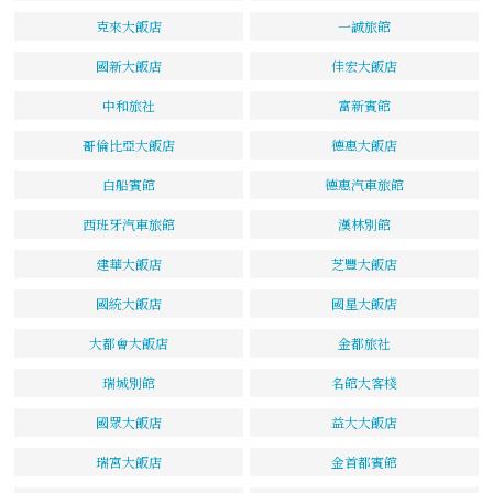
克來大飯店
一誠旅館
國新大飯店
佳宏大飯店
中和旅社
富新賓館
哥倫比亞大飯店
德惠大飯店
白船賓館
德惠汽車旅館
西班牙汽車旅館
漢林別館
建華大飯店
芝豐大飯店
國統大飯店
國星大飯店
大都會大飯店
金都旅社
瑞城別館
名館大客棧
國眾大飯店
益大大飯店
瑞宮大飯店
金首都賓館