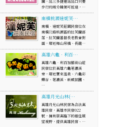
圈，出三多捷運站出口只要
步行約兩分鐘便可抵達，…
南橫桃源達妮芙…
南橫‧達妮芙莊園民宿位在
南橫公路桃源區的拉芙蘭部
落，拉芙蘭基督長老教會對
面，鄰近梅山吊橋、長龍…
高雄六龜．利百…
高雄六龜．利百加藝術山莊
民宿位於高雄六龜荖濃溪
旁，鄰近寶來溫泉、六龜彩
蝶谷、荖濃溪、新威苗圃、
…
高雄月光山林(…
高雄月光山林民宿為合法高
雄民宿，高雄市民宿022
號，擁有居高臨下的極佳展
望視野，提供高雄民宿、…