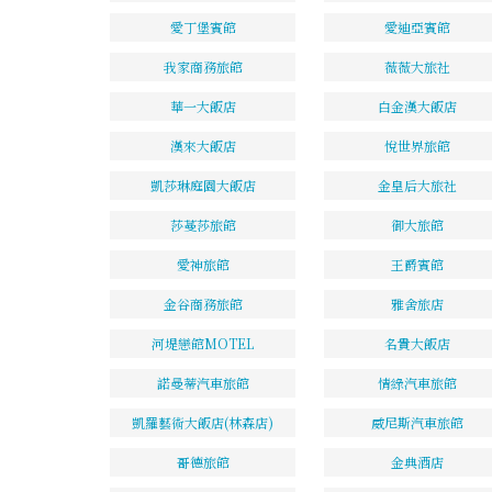
愛丁堡賓館
愛迪亞賓館
我家商務旅館
薇薇大旅社
華一大飯店
白金漢大飯店
漢來大飯店
悅世界旅館
凱莎琳庭園大飯店
金皇后大旅社
莎蔓莎旅館
御大旅館
愛神旅館
王爵賓館
金谷商務旅館
雅舍旅店
河堤戀館MOTEL
名貴大飯店
諾曼蒂汽車旅館
情綠汽車旅館
凱羅藝術大飯店(林森店)
威尼斯汽車旅館
哥德旅館
金典酒店