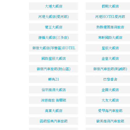
大通大飯店
假期大飯店
河堤大飯店(愛河館)
河堤HOTEL愛河館
薆王大飯店
熱群優質商務旅店
康橋大飯店(三多店)
寒軒國際大飯店
御宿大飯店(苓雅區)HOTEL
星辰大飯店
國際星辰大飯店
金皇大飯店
御宿汽車旅館(鼓山區)
御宿汽車旅館(明誠館)
轉角21
巴黎香舍
信宗商務大飯店
金園大飯店
沐戀商旅 後驛館
大友大飯店
高富大飯店
愛琴海汽車旅館
函館經典汽車旅館
歐美商務汽車旅館