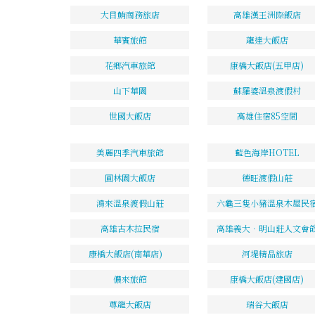
大目鮪商務旅店
高雄漢王洲際飯店
華賓旅館
龍達大飯店
花鄉汽車旅館
康橋大飯店(五甲店)
山下華園
蘇羅婆溫泉渡假村
世國大飯店
高雄住宿85空間
美麗四季汽車旅館
藍色海岸HOTEL
圓林園大飯店
德旺渡假山莊
鴻來溫泉渡假山莊
六龜三隻小豬溫泉木屋民
高雄古木拉民宿
高雄義大．明山莊人文會
康橋大飯店(南華店)
河堤精品旅店
儂來旅館
康橋大飯店(建國店)
尊龍大飯店
瑞谷大飯店