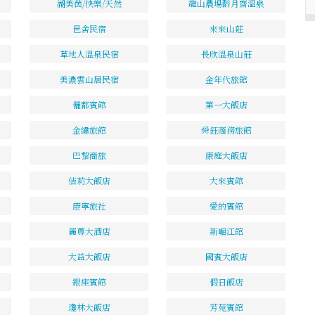
湖美茵/快樂/天然
龍山農場醉月齋溫泉
邑舍民宿
來來山莊
草地人溫泉民宿
長欣溫泉山莊
美濃雲山居民宿
金年代旅館
儷都賓館
第一大飯店
金緯旅館
舜鈺商務旅館
巴黎商旅
康庭大飯店
佶莉大飯店
大來賓館
康寧旅社
愛的賓館
麗尊大酒店
新崛江館
大益大飯店
國賓大飯店
銀座賓館
假日飯店
瓊林大飯店
芳苑賓館