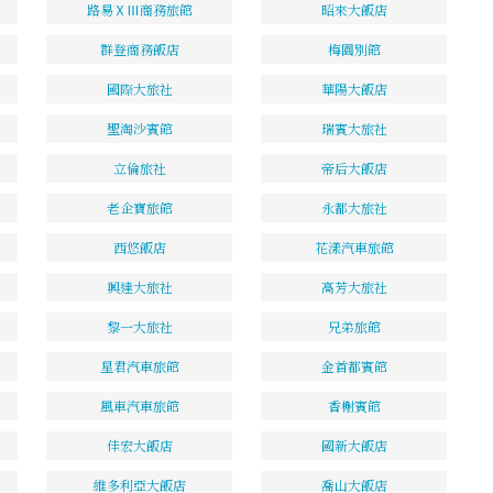
路易ⅩⅢ商務旅館
昭來大飯店
群登商務飯店
梅園別館
國際大旅社
華陽大飯店
聖淘沙賓館
瑞賓大旅社
立倫旅社
帝后大飯店
老企寶旅館
永都大旅社
西悠飯店
花漾汽車旅館
興達大旅社
高芳大旅社
黎一大旅社
兄弟旅館
星君汽車旅館
金首都賓館
風車汽車旅館
香榭賓館
佳宏大飯店
國新大飯店
維多利亞大飯店
喬山大飯店