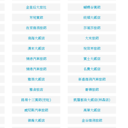
金皇后大旅社
蝴蝶谷賓館
芳苑賓館
統順大飯店
我家商務旅館
莎蔓莎旅館
南海大飯店
大來旅館
漢來大飯店
悅世界旅館
情綠汽車旅館
賓士大飯店
情緣汽車旅館
名貴大飯店
雅築大飯店
新喜商務汽車旅館
雅舍旅店
哥德旅館
路易十三賓館(宏旺)
凱羅藝術大飯店(林森店)
威尼斯汽車旅館
高第大飯店
御喬大飯店
金谷商務旅館