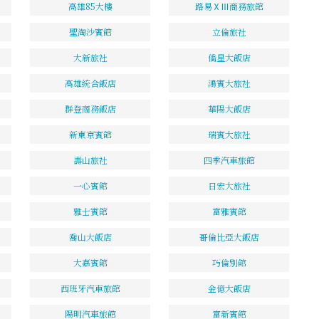
高雄85大樓
路易ⅩⅢ商務旅館
聖淘沙賓館
立倫旅社
大新旅社
僑星大飯店
高雄統合飯店
鴻賓大旅社
群登商務飯店
華陽大飯店
新東京賓館
瑞賓大旅社
壽山旅社
四季汽車旅館
一心賓館
日宏大旅社
雅士賓館
富雅賓館
喬山大飯店
哥倫比亞大飯店
大嘉賓館
巧倫別館
西班牙汽車旅館
金億大飯店
陽明汽車旅館
富新賓館