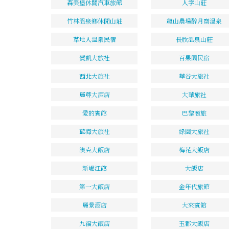
森美堡休閒汽車旅館
人字山莊
竹林溫泉鄉休閒山莊
龍山農場醉月齋溫泉
草地人溫泉民宿
長欣溫泉山莊
賀凱大旅社
百果園民宿
西北大旅社
華谷大旅社
麗尊大酒店
大華旅社
愛的賓館
巴黎商旅
藍海大旅社
綠園大旅社
澳克大飯店
梅花大飯店
新崛江館
大飯店
第一大飯店
金年代旅館
麗景酒店
大來賓館
九福大飯店
玉都大飯店