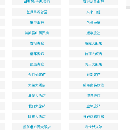
湖美茵/快樂/天然
寶來溫泉山莊
芭貝里露營區
來來山莊
扇平山莊
邑舍民宿
美濃雲山居民宿
康寧旅社
首相賓館
康庭大飯店
儷都賓館
佶莉大飯店
銀座賓館
美王大飯店
金月仙賓館
首都賓館
大益大飯店
藍海商務旅館
麗景大酒店
假日飯店
假日大旅館
金緯旅館
國賓大飯店
舜鈺商務旅館
凱莎琳庭園大飯店
月世界賓館