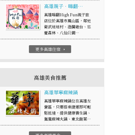
高雄親子．嗨翻…
高雄嗨翻High Fun親子旅
店位於高雄市鳳山區，鄰近
衛武迷迷村、澄瀾砲台、忘
憂森林、八仙公園…
更多高雄住宿
arrow_right
高雄美食推薦
高雄華寧麻辣鍋
高雄華寧麻辣鍋位在高雄左
營區，只要搭乘捷運即可輕
鬆抵達，提供健康養生鍋、
鴛鴦麻辣火鍋、東北酸菜…