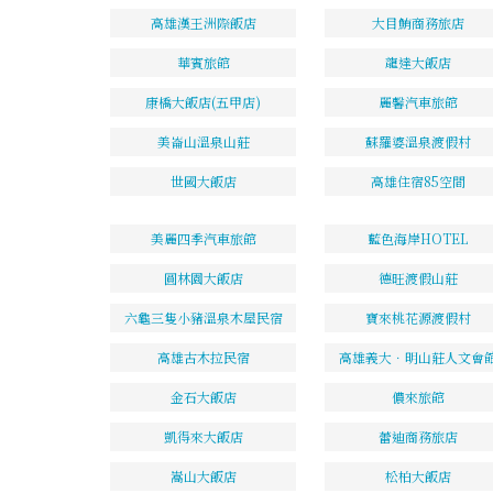
高雄漢王洲際飯店
大目鮪商務旅店
華賓旅館
龍達大飯店
康橋大飯店(五甲店)
麗馨汽車旅館
美崙山溫泉山莊
蘇羅婆溫泉渡假村
世國大飯店
高雄住宿85空間
美麗四季汽車旅館
藍色海岸HOTEL
圓林園大飯店
德旺渡假山莊
六龜三隻小豬溫泉木屋民宿
寶來桃花源渡假村
高雄古木拉民宿
高雄義大．明山莊人文會
金石大飯店
儂來旅館
凱得來大飯店
蕾迪商務旅店
嵩山大飯店
松柏大飯店