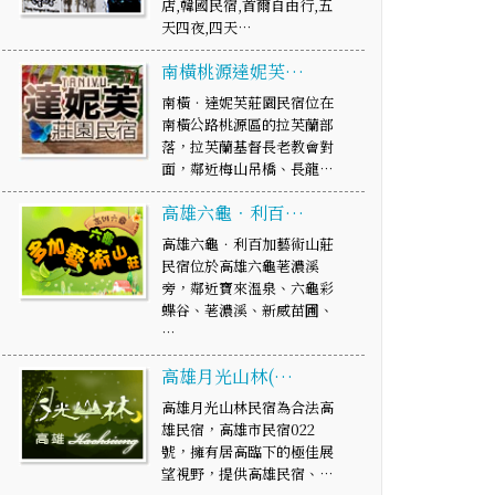
店,韓國民宿,首爾自由行,五
天四夜,四天…
南橫桃源達妮芙…
南橫‧達妮芙莊園民宿位在
南橫公路桃源區的拉芙蘭部
落，拉芙蘭基督長老教會對
面，鄰近梅山吊橋、長龍…
高雄六龜．利百…
高雄六龜．利百加藝術山莊
民宿位於高雄六龜荖濃溪
旁，鄰近寶來溫泉、六龜彩
蝶谷、荖濃溪、新威苗圃、
…
高雄月光山林(…
高雄月光山林民宿為合法高
雄民宿，高雄市民宿022
號，擁有居高臨下的極佳展
望視野，提供高雄民宿、…