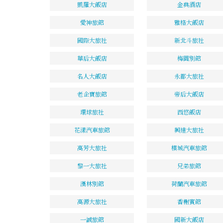
凱羅大飯店
金典酒店
愛神旅館
雅格大飯店
國際大旅社
新北斗旅社
華后大飯店
梅園別館
名人大飯店
永都大旅社
老企寶旅館
帝后大飯店
環球旅社
西悠飯店
花漾汽車旅館
興達大旅社
高芳大旅社
檳城汽車旅館
黎一大旅社
兄弟旅館
漢林別館
荷蘭汽車旅館
高源大旅社
香榭賓館
一誠旅館
國新大飯店