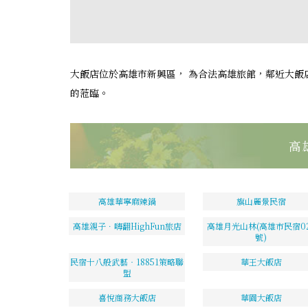
大飯店位於高雄市新興區， 為合法高雄旅館，鄰近大飯
的蒞臨。
高
高雄華寧麻辣鍋
旗山麗景民宿
高雄親子．嗨翻HighFun旅店
高雄月光山林(高雄市民宿02
號)
民宿十八般武藝‧18851策略聯
華王大飯店
盟
喜悅商務大飯店
華園大飯店