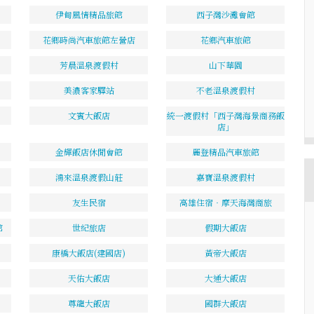
伊甸風情精品旅館
西子灣沙灘會館
花鄉時尚汽車旅館左營店
花鄉汽車旅館
芳晨溫泉渡假村
山下華園
美濃客家驛站
不老溫泉渡假村
文賓大飯店
統一渡假村「西子灣海景商務飯
店」
金輝飯店休閒會館
麗登精品汽車旅館
鴻來溫泉渡假山莊
嘉寶溫泉渡假村
友生民宿
高雄住宿‧摩天海灣商旅
館
世紀旅店
假期大飯店
康橋大飯店(建國店)
黃帝大飯店
天佑大飯店
大通大飯店
尊龍大飯店
國群大飯店