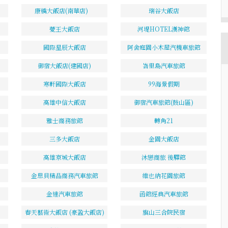
康橋大飯店(南華店)
瑞谷大飯店
薆王大飯店
河堤HOTEL漢神館
國際星辰大飯店
阿舍庭園小木屋汽機車旅館
御宿大飯店(建國店)
峇里島汽車旅館
寒軒國際大飯店
99海景假期
高雄中信大飯店
御宿汽車旅館(鼓山區)
雅士商務旅館
轉角21
三多大飯店
金園大飯店
高雄京城大飯店
沐戀商旅 後驛館
金思貝精品商務汽車旅館
維也納花園旅館
金達汽車旅館
函館經典汽車旅館
春天藝術大飯店 (豪盈大飯店)
旗山三合院民宿