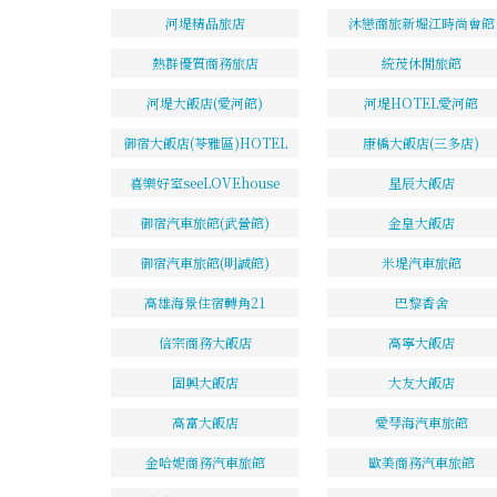
河堤精品旅店
沐戀商旅新堀江時尚會館
熱群優質商務旅店
統茂休閒旅館
河堤大飯店(愛河館)
河堤HOTEL愛河館
御宿大飯店(苓雅區)HOTEL
康橋大飯店(三多店)
喜樂好室seeLOVEhouse
星辰大飯店
御宿汽車旅館(武營館)
金皇大飯店
御宿汽車旅館(明誠館)
米堤汽車旅館
高雄海景住宿轉角21
巴黎香舍
信宗商務大飯店
高寧大飯店
固興大飯店
大友大飯店
高富大飯店
愛琴海汽車旅館
金哈妮商務汽車旅館
歐美商務汽車旅館