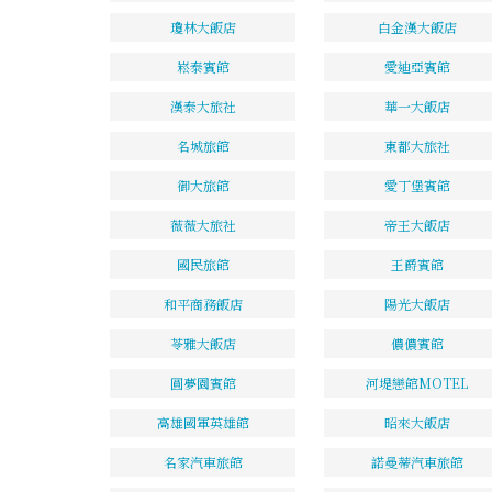
瓊林大飯店
白金漢大飯店
崧泰賓館
愛迪亞賓館
漢泰大旅社
華一大飯店
名城旅館
東都大旅社
御大旅館
愛丁堡賓館
薇薇大旅社
帝王大飯店
國民旅館
王爵賓館
和平商務飯店
陽光大飯店
苓雅大飯店
儂儂賓館
圓夢園賓館
河堤戀館MOTEL
高雄國軍英雄館
昭來大飯店
名家汽車旅館
諾曼蒂汽車旅館