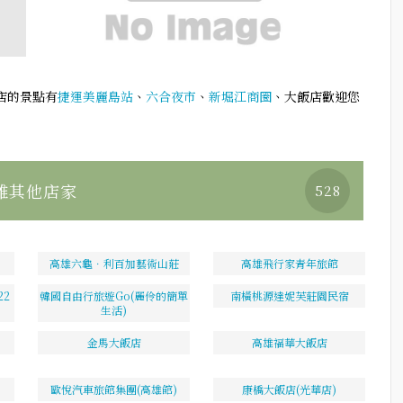
店的景點有
捷運美麗島站
、
六合夜市
、
新堀江商圈
、大飯店歡迎您
雄其他店家
528
高雄六龜．利百加藝術山莊
高雄飛行家青年旅館
2
韓國自由行旅遊Go(麗伶的簡單
南橫桃源達妮芙莊園民宿
生活)
金馬大飯店
高雄福華大飯店
歐悅汽車旅館集團(高雄館)
康橋大飯店(光華店)