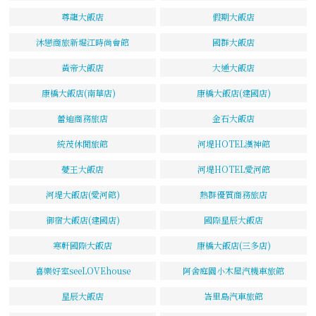
尊龍大飯店
假期大飯店
沐戀商旅新堀江時尚會館
國群大飯店
黃帝大飯店
大通大飯店
康橋大飯店(南華店)
康橋大飯店(建國店)
蕾迪商務旅店
金石大飯店
統茂休閒旅館
河堤HOTEL漢神館
薆王大飯店
河堤HOTEL愛河館
河堤大飯店(愛河館)
熱群優質商務旅店
御宿大飯店(建國店)
國際星辰大飯店
寒軒國際大飯店
康橋大飯店(三多店)
喜樂好室seeLOVEhouse
阿舍庭園小木屋汽機車旅館
星辰大飯店
峇里島汽車旅館