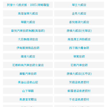
民宿十八般武藝‧18851策略聯盟
華王大飯店
高雄福華大飯店
金馬大飯店
華園大飯店
喜悅商務大飯店
歐悅汽車旅館集團(高雄館)
康橋大飯店(光華店)
大目鮪商務旅店
高雄漢王洲際飯店
伊甸風情精品旅館
西子灣沙灘會館
龍達大飯店
華賓旅館
花鄉時尚汽車旅館左營店
花鄉汽車旅館
麗馨汽車旅館
康橋大飯店(五甲店)
美崙山溫泉山莊
芳晨溫泉渡假村
山下華園
蘇羅婆溫泉渡假村
美濃客家驛站
不老溫泉渡假村