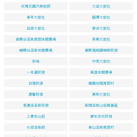
玫瑰花園汽車旅館
大益大旅社
青年大旅社
圓潭大旅社
益昌大旅社
春吉大旅社
黃蝶谷溫泉渡假休閒農場
美興大旅社
蝴蝶谷溫泉休閒農場
衛斯理庭園咖啡民宿
菸城
中美大旅社
一本書民宿
高雄休閒農場
自強民宿
龍園休閒度假村
濃馨民宿
東明大旅社
荖濃溪溫泉民宿
新開溫泉山莊露營區
上寶來山莊
寶來茶坊民宿
水密溫泉館
青山溫泉度假村