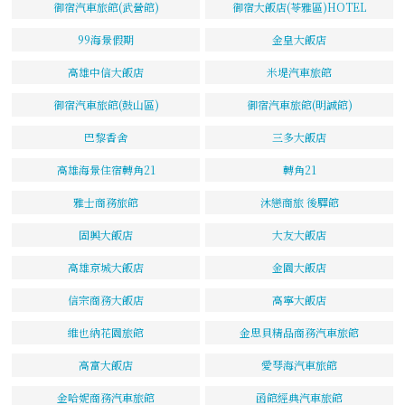
御宿汽車旅館(武營館)
御宿大飯店(苓雅區)HOTEL
99海景假期
金皇大飯店
高雄中信大飯店
米堤汽車旅館
御宿汽車旅館(鼓山區)
御宿汽車旅館(明誠館)
巴黎香舍
三多大飯店
高雄海景住宿轉角21
轉角21
雅士商務旅館
沐戀商旅 後驛館
固興大飯店
大友大飯店
高雄京城大飯店
金園大飯店
信宗商務大飯店
高寧大飯店
維也納花園旅館
金思貝精品商務汽車旅館
高富大飯店
愛琴海汽車旅館
金哈妮商務汽車旅館
函館經典汽車旅館