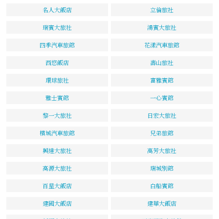
名人大飯店
立倫旅社
瑞賓大旅社
鴻賓大旅社
四季汽車旅館
花漾汽車旅館
西悠飯店
壽山旅社
環球旅社
富雅賓館
雅士賓館
一心賓館
黎一大旅社
日宏大旅社
檳城汽車旅館
兄弟旅館
興達大旅社
高芳大旅社
高源大旅社
瑞城別館
百星大飯店
白船賓館
建國大飯店
建華大飯店