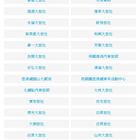
親親大旅社
復美大旅社
永福大旅社
啟發旅社
新美都大旅社
和興大旅社
嘉一大旅社
芳賓大旅社
良朋大旅社
林園商務汽車旅館
志弘大旅社
鴻福大旅社
澄清湖圓山大飯店
救國團澄清湖青年活動中心
太湖船汽車旅館
大成大旅社
寶安旅社
良友旅社
佛光大旅社
日昇旅社
大樹旅社
日昇旅社
白宮大旅社
山河大旅社