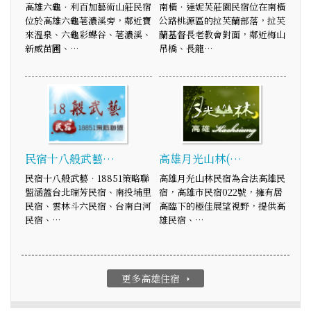
高雄六龜．利百加藝術山莊民宿
南橫‧達妮芙莊園民宿位在南橫
位於高雄六龜荖濃溪旁，鄰近寶
公路桃源區的拉芙蘭部落，拉芙
來溫泉、六龜彩蝶谷、荖濃溪、
蘭基督長老教會對面，鄰近梅山
新威苗圃、…
吊橋、長龍…
民宿十八般武藝…
高雄月光山林(…
民宿十八般武藝‧18851策略聯
高雄月光山林民宿為合法高雄民
盟涵蓋台北瑞芳民宿、南投埔里
宿，高雄市民宿022號，擁有居
民宿、雲林斗六民宿、台南白河
高臨下的極佳展望視野，提供高
民宿、…
雄民宿、…
更多高雄住宿
arrow_right