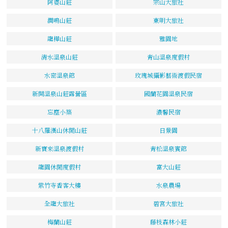
阿婆山莊
宗山大旅社
澗鳴山莊
東明大旅社
龍樺山莊
雅園地
清水溫泉山莊
青山溫泉度假村
水密溫泉館
玫瑰城攝影藝術渡假民宿
新開溫泉山莊露營區
國蘭花園溫泉民宿
忘塵小築
濃馨民宿
十八羅漢山休閒山莊
日景園
新寶來溫泉渡假村
青松溫泉賓館
龍園休閒度假村
富大山莊
紫竹寺香客大樓
水泉農場
全龍大旅社
碧宮大旅社
梅蘭山莊
藤枝森林小莊