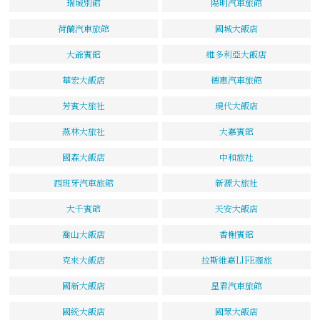
瑞城別館
陽明汽車旅館
荷蘭汽車旅館
國城大飯店
大爺賓館
維多利亞大飯店
華宏大飯店
德惠汽車旅館
芳賓大旅社
現代大飯店
燕林大旅社
大嘉賓館
國森大飯店
中和旅社
西班牙汽車旅館
新源大旅社
大千賓館
天安大飯店
喬山大飯店
香榭賓館
克來大飯店
拉斯維嘉LIFE商旅
國新大飯店
星君汽車旅館
國統大飯店
國眾大飯店