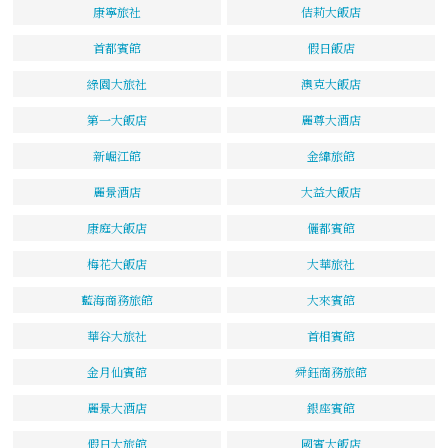
康寧旅社
佶莉大飯店
首都賓館
假日飯店
綠園大旅社
澳克大飯店
第一大飯店
麗尊大酒店
新崛江館
金緯旅館
麗景酒店
大益大飯店
康庭大飯店
儷都賓館
梅花大飯店
大華旅社
藍海商務旅館
大來賓館
華谷大旅社
首相賓館
金月仙賓館
舜鈺商務旅館
麗景大酒店
銀座賓館
假日大旅館
國賓大飯店