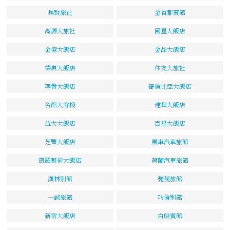
集賢旅社
金首都賓館
高源大旅社
國星大飯店
金億大飯店
金品大飯店
德惠大飯店
住友大旅社
尊貴大飯店
哥倫比亞大飯店
名館大客棧
建華大飯店
益大大飯店
百星大飯店
芝豐大飯店
風車汽車旅館
凱羅藝術大飯店
荷蘭汽車旅館
漢林別館
薆蔓旅館
一誠旅館
巧倫別館
新宿大飯店
白船賓館