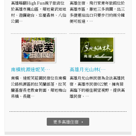
高雄嗨翻High Fun親子旅店位
高雄住宿．飛行家青年旅館位於
於高雄市鳳山區，鄰近衛武迷迷
高雄市區，靠近三多商圈，出三
村、澄瀾砲台、忘憂森林、八仙
多捷運站出口只要步行約兩分鐘
公園…
便可抵達，…
南橫桃源達妮芙…
高雄月光山林(…
南橫‧達妮芙莊園民宿位在南橫
高雄月光山林民宿為合法高雄民
公路桃源區的拉芙蘭部落，拉芙
宿，高雄市民宿022號，擁有居
蘭基督長老教會對面，鄰近梅山
高臨下的極佳展望視野，提供高
吊橋、長龍…
雄民宿、…
更多高雄住宿
arrow_right