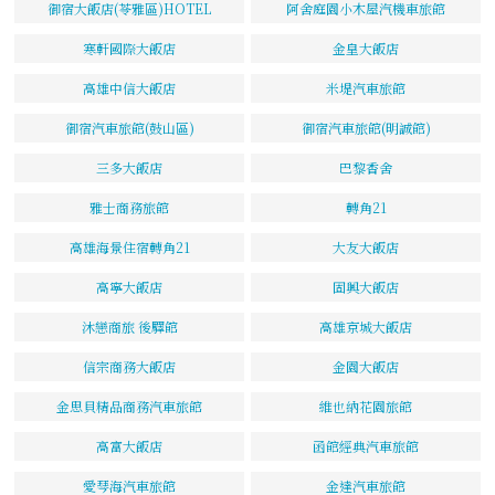
御宿大飯店(苓雅區)HOTEL
阿舍庭園小木屋汽機車旅館
寒軒國際大飯店
金皇大飯店
高雄中信大飯店
米堤汽車旅館
御宿汽車旅館(鼓山區)
御宿汽車旅館(明誠館)
三多大飯店
巴黎香舍
雅士商務旅館
轉角21
高雄海景住宿轉角21
大友大飯店
高寧大飯店
固興大飯店
沐戀商旅 後驛館
高雄京城大飯店
信宗商務大飯店
金園大飯店
金思貝精品商務汽車旅館
維也納花園旅館
高富大飯店
函館經典汽車旅館
愛琴海汽車旅館
金達汽車旅館