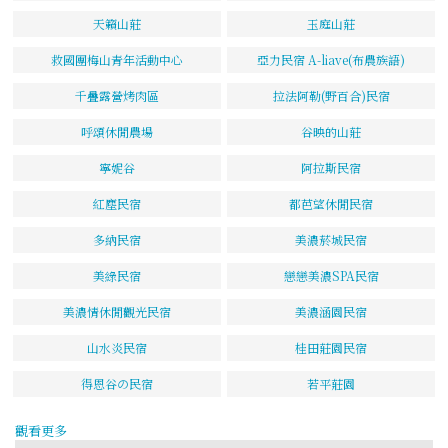
天籟山莊
玉庭山莊
救國團梅山青年活動中心
亞力民宿 A-liave(布農族語)
千疊露營烤肉區
拉法阿勒(野百合)民宿
呼頌休閒農場
谷映的山莊
寧妮谷
阿拉斯民宿
紅塵民宿
都芭望休閒民宿
多納民宿
美濃菸城民宿
美綠民宿
戀戀美濃SPA民宿
美濃情休閒觀光民宿
美濃涵園民宿
山水炎民宿
桂田莊園民宿
得恩谷の民宿
若平莊園
觀看更多