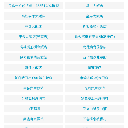
民宿十八般武藝‧18851策略聯盟
華王大飯店
高雄福華大飯店
金馬大飯店
華園大飯店
喜悅商務大飯店
康橋大飯店(光華店)
歐悅汽車旅館集團(高雄館)
高雄漢王洲際飯店
大目鮪商務旅店
伊甸風情精品旅館
西子灣沙灘會館
龍達大飯店
華賓旅館
花鄉時尚汽車旅館左營店
康橋大飯店(五甲店)
麗馨汽車旅館
花鄉汽車旅館
芳晨溫泉渡假村
蘇羅婆溫泉渡假村
山下華園
美崙山溫泉山莊
美濃客家驛站
不老溫泉渡假村