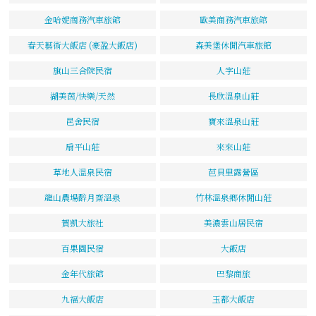
金哈妮商務汽車旅館
歐美商務汽車旅館
春天藝術大飯店 (豪盈大飯店)
森美堡休閒汽車旅館
旗山三合院民宿
人字山莊
湖美茵/快樂/天然
長欣溫泉山莊
邑舍民宿
寶來溫泉山莊
扇平山莊
來來山莊
草地人溫泉民宿
芭貝里露營區
龍山農場醉月齋溫泉
竹林溫泉鄉休閒山莊
賀凱大旅社
美濃雲山居民宿
百果園民宿
大飯店
金年代旅館
巴黎商旅
九福大飯店
玉都大飯店