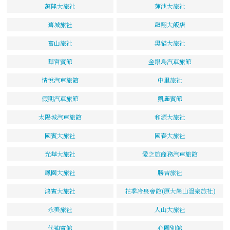
萬隆大旅社
蓮池大旅社
舊城旅社
龍翔大飯店
富山旅社
黑貓大旅社
華宮賓館
金銀島汽車旅館
情悅汽車旅館
中里旅社
假期汽車旅館
凱麗賓館
太陽城汽車旅館
和源大旅社
國賓大旅社
國春大旅社
光華大旅社
愛之旅商務汽車旅館
鳳園大旅社
勝吉旅社
鴻賓大旅社
花季冷泉會館(原大崗山溫泉旅社)
永美旅社
人山大旅社
代迪賓館
心園別館