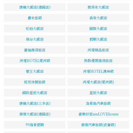
康橋大飯店(建國店)
凱得來大飯店
儂來旅館
黃帝大飯店
松柏大飯店
國群大飯店
瑞谷大飯店
假期大飯店
蕾迪商務旅店
河堤精品旅店
河堤HOTEL愛河館
熱群優質商務旅店
薆王大飯店
河堤HOTEL漢神館
統茂休閒旅館
河堤大飯店(愛河館)
國際星辰大飯店
星辰大飯店
康橋大飯店(三多店)
峇里島汽車旅館
御宿大飯店(建國店)
喜樂好室seeLOVEhouse
99海景假期
御宿汽車旅館(武營館)