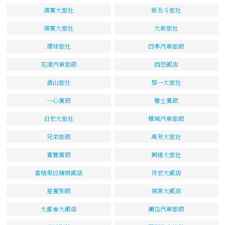
鴻賓大旅社
新北斗旅社
瑞賓大旅社
大新旅社
環球旅社
四季汽車旅館
花漾汽車旅館
西悠飯店
壽山旅社
黎一大旅社
一心賓館
雅士賓館
日宏大旅社
檳城汽車旅館
兄弟旅館
高芳大旅社
富雅賓館
興達大旅社
香格里拉精緻飯店
佳宏大飯店
皇賓別館
瑞宮大飯店
大都會大飯店
潮岱汽車旅館