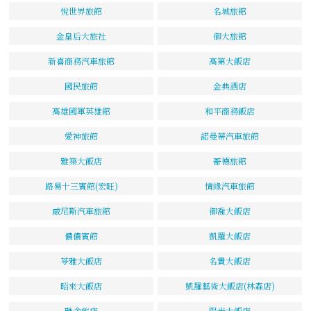
悅世界旅館
名城旅館
金皇后大旅社
御大旅館
新喜商務汽車旅館
高第大飯店
國民旅館
金典酒店
高雄國軍英雄館
和平商務飯店
愛神旅館
諾曼蒂汽車旅館
雅築大飯店
哥德旅館
路易十三賓館(宏旺)
情緣汽車旅館
威尼斯汽車旅館
御喬大飯店
儂儂賓館
凱羅大飯店
苓雅大飯店
名貴大飯店
昭來大飯店
凱羅藝術大飯店(林森店)
雅舍旅店
陽光大飯店