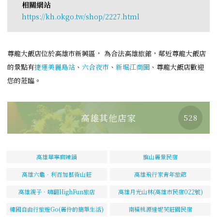
相關網站
https://kh.okgo.tw/shop/2227.html
尊龍大飯店位於高雄市新興區， 為合法高雄旅館，鄰近尊龍大飯店
的景點有
捷運美麗島站
、
六合夜市
、
新堀江商圈
、尊龍大飯店歡迎
您的蒞臨。
高雄其他店家
528
高雄華寧麻辣鍋
旗山麗景民宿
高雄六龜．利百加藝術山莊
高雄飛行家青年旅館
高雄親子．嗨翻HighFun旅店
高雄月光山林(高雄市民宿022號)
韓國自由行旅遊Go(麗伶的簡單生活)
南橫桃源達妮芙莊園民宿