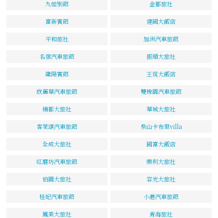
九如別館
金都旅社
富新賓館
建國大飯店
平和旅社
加洲汽車旅館
名宿汽車旅館
振順大旅社
龍陽賓館
王筑大飯店
欣麗華汽車旅館
雙橡園汽車旅館
楠都大旅社
華城大旅社
客萊頌汽車旅館
柴山卡布里villa
全成大旅社
國富大飯店
紅磨坊汽車旅館
樂利大旅社
伯園大旅社
容光大旅社
桂妃汽車旅館
小港汽車旅館
鳳美大旅社
青海旅社