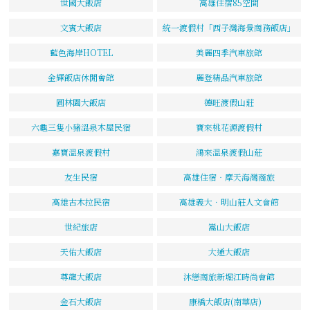
世國大飯店
高雄住宿85空間
文賓大飯店
統一渡假村「西子灣海景商務飯店」
藍色海岸HOTEL
美麗四季汽車旅館
金輝飯店休閒會館
麗登精品汽車旅館
圓林園大飯店
德旺渡假山莊
六龜三隻小豬溫泉木屋民宿
寶來桃花源渡假村
嘉寶溫泉渡假村
鴻來溫泉渡假山莊
友生民宿
高雄住宿‧摩天海灣商旅
高雄古木拉民宿
高雄義大．明山莊人文會館
世紀旅店
嵩山大飯店
天佑大飯店
大通大飯店
尊龍大飯店
沐戀商旅新堀江時尚會館
金石大飯店
康橋大飯店(南華店)