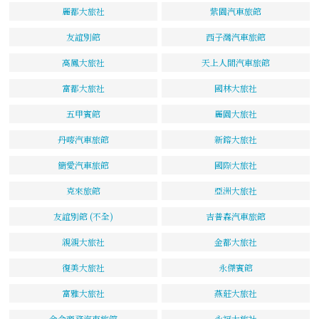
麗都大旅社
紫園汽車旅館
友誼別館
西子灣汽車旅館
高鳳大旅社
天上人間汽車旅館
富都大旅社
國林大旅社
五甲賓館
麗園大旅社
丹嘜汽車旅館
新鎔大旅社
簡愛汽車旅館
國際大旅社
克來旅館
亞洲大旅社
友誼別館 (不全)
吉普森汽車旅館
親親大旅社
金都大旅社
復美大旅社
永傑賓館
富雅大旅社
燕莊大旅社
金侖商務汽車旅館
永福大旅社