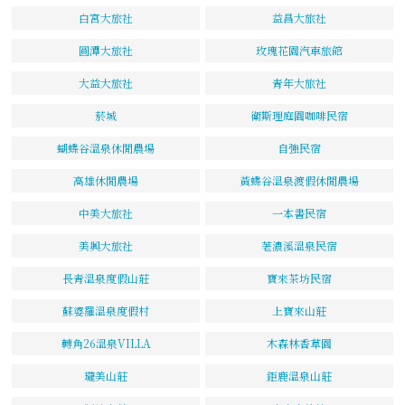
白宮大旅社
益昌大旅社
圓潭大旅社
玫瑰花園汽車旅館
大益大旅社
青年大旅社
菸城
衛斯理庭園咖啡民宿
蝴蝶谷溫泉休閒農場
自強民宿
高雄休閒農場
黃蝶谷溫泉渡假休閒農場
中美大旅社
一本書民宿
美興大旅社
荖濃溪溫泉民宿
長青溫泉度假山莊
寶來茶坊民宿
蘇婆羅溫泉度假村
上寶來山莊
轉角26溫泉VILLA
木森林香草園
瓏美山莊
鉅鹿溫泉山莊