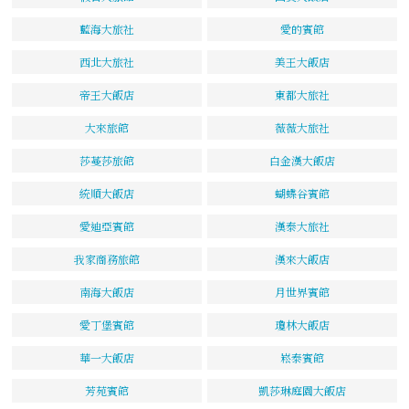
藍海大旅社
愛的賓館
西北大旅社
美王大飯店
帝王大飯店
東都大旅社
大來旅館
薇薇大旅社
莎蔓莎旅館
白金漢大飯店
統順大飯店
蝴蝶谷賓館
愛迪亞賓館
漢泰大旅社
我家商務旅館
漢來大飯店
南海大飯店
月世界賓館
愛丁堡賓館
瓊林大飯店
華一大飯店
崧泰賓館
芳苑賓館
凱莎琳庭園大飯店