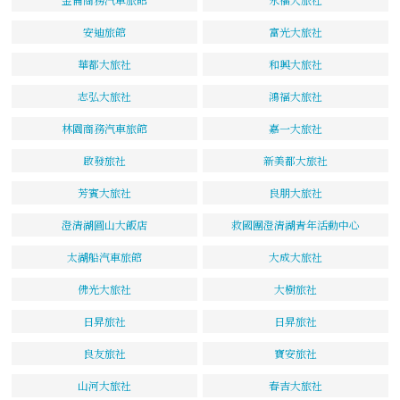
安迪旅館
富光大旅社
華都大旅社
和興大旅社
志弘大旅社
鴻福大旅社
林園商務汽車旅館
嘉一大旅社
啟發旅社
新美都大旅社
芳賓大旅社
良朋大旅社
澄清湖圓山大飯店
救國團澄清湖青年活動中心
太湖船汽車旅館
大成大旅社
佛光大旅社
大樹旅社
日昇旅社
日昇旅社
良友旅社
寶安旅社
山河大旅社
春吉大旅社