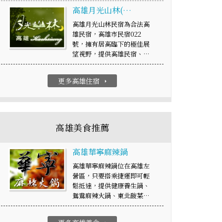
高雄月光山林(…
高雄月光山林民宿為合法高
雄民宿，高雄市民宿022
號，擁有居高臨下的極佳展
望視野，提供高雄民宿、…
更多高雄住宿
arrow_right
高雄美食推薦
高雄華寧麻辣鍋
高雄華寧麻辣鍋位在高雄左
營區，只要搭乘捷運即可輕
鬆抵達，提供健康養生鍋、
鴛鴦麻辣火鍋、東北酸菜…