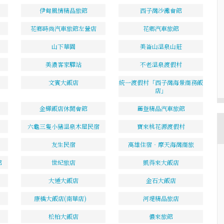
伊甸風情精品旅館
西子灣沙灘會館
花鄉時尚汽車旅館左營店
花鄉汽車旅館
山下華園
美崙山溫泉山莊
美濃客家驛站
不老溫泉渡假村
文賓大飯店
統一渡假村「西子灣海景商務飯
店」
金輝飯店休閒會館
麗登精品汽車旅館
六龜三隻小豬溫泉木屋民宿
寶來桃花源渡假村
友生民宿
高雄住宿‧摩天海灣商旅
館
世紀旅店
凱得來大飯店
大通大飯店
金石大飯店
康橋大飯店(南華店)
河堤精品旅店
松柏大飯店
儂來旅館