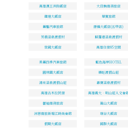
高雄漢王洲際飯店
大目鮪商務旅店
龍達大飯店
華賓旅館
麗馨汽車旅館
康橋大飯店(五甲店)
芳晨溫泉渡假村
蘇羅婆溫泉渡假村
世國大飯店
高雄住宿85空間
美麗四季汽車旅館
藍色海岸HOTEL
圓林園大飯店
德旺渡假山莊
鴻來溫泉渡假山莊
嘉寶溫泉渡假村
高雄古木拉民宿
高雄義大．明山莊人文會
蕾迪商務旅店
嵩山大飯店
沐戀商旅新堀江時尚會館
瑞谷大飯店
假期大飯店
國群大飯店