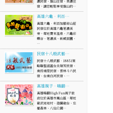
濃民宿、旗山住宿、美濃住
宿，讓您輕鬆享受旗山的…
高雄六龜．利百…
高雄六龜．利百加藝術山莊
民宿位於高雄六龜荖濃溪
旁，鄰近寶來溫泉、六龜彩
蝶谷、荖濃溪、新威苗圃、
…
民宿十八般武藝…
民宿十八般武藝‧18851策
略聯盟涵蓋台北瑞芳民宿、
南投埔里民宿、雲林斗六民
宿、台南白河民宿、…
高雄親子．嗨翻…
高雄嗨翻High Fun親子旅
店位於高雄市鳳山區，鄰近
衛武迷迷村、澄瀾砲台、忘
憂森林、八仙公園…