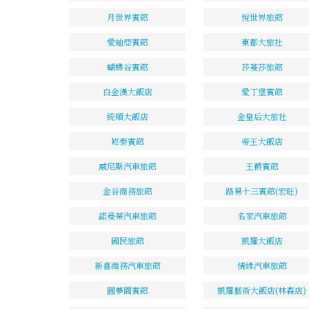
月世界賓館
悅世界旅館
愛迪亞賓館
東都大旅社
蝴蝶谷賓館
莎蔓莎旅館
白金漢大飯店
愛丁堡賓館
統順大飯店
金皇后大旅社
崧泰賓館
帝王大飯店
威尼斯汽車旅館
王爵賓館
金谷商務旅館
路易十三賓館(宏旺)
諾曼蒂汽車旅館
名家汽車旅館
國民旅館
凱羅大飯店
新喜商務汽車旅館
情緣汽車旅館
圓夢園賓館
凱羅藝術大飯店(林森店)