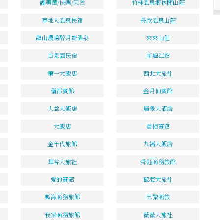
湖美茵/快樂/天然
竹林溫泉鄉休閒山莊
草地人溫泉民宿
長欣溫泉山莊
龍山農場醉月齋溫泉
來來山莊
百果園民宿
新崛江館
第一大飯店
西北大旅社
儷都賓館
金月仙賓館
大益大飯店
麗景大酒店
大飯店
首相賓館
金年代旅館
九福大飯店
華谷大旅社
舜鈺商務旅館
愛的賓館
藍海大旅社
藍海商務旅館
巴黎商旅
我家商務旅館
薇薇大旅社