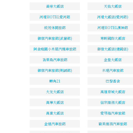
黃帝大飯店
天佑大飯店
河堤HOTEL愛河館
河堤大飯店(愛河館)
統茂休閒旅館
河堤HOTEL漢神館
御宿汽車旅館(武營館)
寒軒國際大飯店
阿舍庭園小木屋汽機車旅館
御宿大飯店(建國店)
峇里島汽車旅館
金皇大飯店
御宿汽車旅館(明誠館)
米堤汽車旅館
轉角21
巴黎香舍
大友大飯店
高雄京城大飯店
高寧大飯店
信宗商務大飯店
高富大飯店
愛琴海汽車旅館
金達汽車旅館
歐美商務汽車旅館