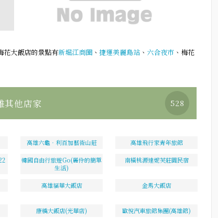
梅花大飯店的景點有
新堀江商圈
、
捷運美麗島站
、
六合夜市
、梅花
雄其他店家
528
高雄六龜．利百加藝術山莊
高雄飛行家青年旅館
2
韓國自由行旅遊Go(麗伶的簡單
南橫桃源達妮芙莊園民宿
生活)
高雄福華大飯店
金馬大飯店
康橋大飯店(光華店)
歐悅汽車旅館集團(高雄館)