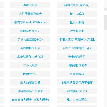
尊龍大飯店
康橋大飯店(建國店)
熱群優質商務旅店
薆王大飯店
喜樂好室seeLOVEhouse
星辰大飯店
國際星辰大飯店
99海景假期
康橋大飯店(三多店)
御宿大飯店(苓雅區)HOTEL
高雄中信大飯店
御宿汽車旅館(鼓山區)
高雄海景住宿轉角21
雅士商務旅館
三多大飯店
沐戀商旅 後驛館
固興大飯店
金園大飯店
維也納花園旅館
金思貝精品商務汽車旅館
金哈妮商務汽車旅館
函館經典汽車旅館
春天藝術大飯店 (豪盈大飯店)
旗山三合院民宿