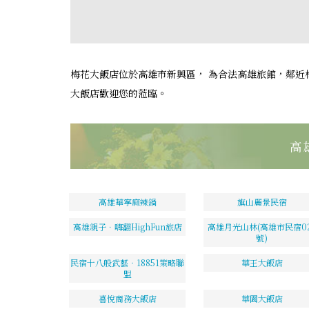
梅花大飯店位於高雄市新興區， 為合法高雄旅館，鄰近
大飯店歡迎您的蒞臨。
高
高雄華寧麻辣鍋
旗山麗景民宿
高雄親子．嗨翻HighFun旅店
高雄月光山林(高雄市民宿02
號)
民宿十八般武藝‧18851策略聯
華王大飯店
盟
喜悅商務大飯店
華園大飯店