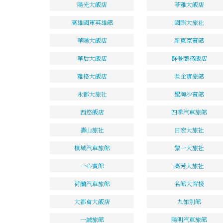
陽光大飯店
苓雅大飯店
高雄國軍英雄館
國際大旅社
華陽大飯店
新東京賓館
華后大飯店
群登商務飯店
雅格大飯店
老企寶旅館
永都大旅社
聖淘沙賓館
西悠飯店
四季汽車旅館
壽山旅社
日宏大旅社
檳城汽車旅館
黎一大旅社
一心賓館
高芳大旅社
荷蘭汽車旅館
名館大客棧
大都會大飯店
九如別館
一誠旅館
陽明汽車旅館