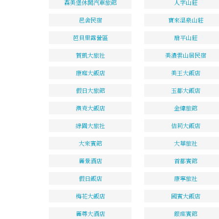
森美堡休閒汽車旅館
人字山莊
邑舍民宿
寶來溫泉山莊
芭貝里露營區
扇平山莊
賀凱大旅社
美濃雲山居民宿
康庭大飯店
美王大飯店
假日大旅館
玉都大飯店
澳克大飯店
金緯旅館
綠園大旅社
佶莉大飯店
大來賓館
大華旅社
麗景酒店
首都賓館
假日飯店
康寧旅社
梅花大飯店
國賓大飯店
麗尊大酒店
銀座賓館