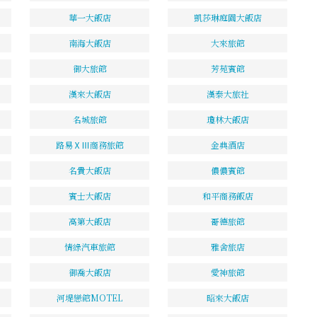
華一大飯店
凱莎琳庭園大飯店
南海大飯店
大來旅館
御大旅館
芳苑賓館
漢來大飯店
漢泰大旅社
名城旅館
瓊林大飯店
路易ⅩⅢ商務旅館
金典酒店
名貴大飯店
儂儂賓館
賓士大飯店
和平商務飯店
高第大飯店
哥德旅館
情綠汽車旅館
雅舍旅店
御喬大飯店
愛神旅館
河堤戀館MOTEL
昭來大飯店