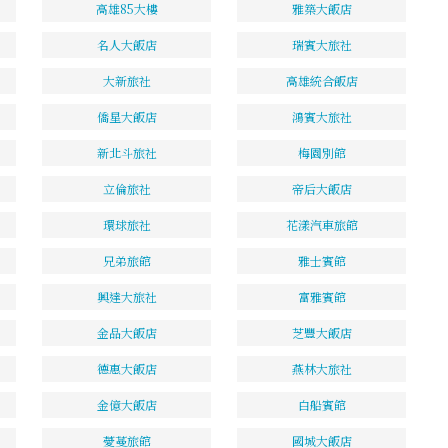
高雄85大樓
雅築大飯店
名人大飯店
瑞賓大旅社
大新旅社
高雄統合飯店
僑星大飯店
鴻賓大旅社
新北斗旅社
梅園別館
立倫旅社
帝后大飯店
環球旅社
花漾汽車旅館
兄弟旅館
雅士賓館
興達大旅社
富雅賓館
金品大飯店
芝豐大飯店
德惠大飯店
燕林大旅社
金億大飯店
白船賓館
薆蔓旅館
國城大飯店