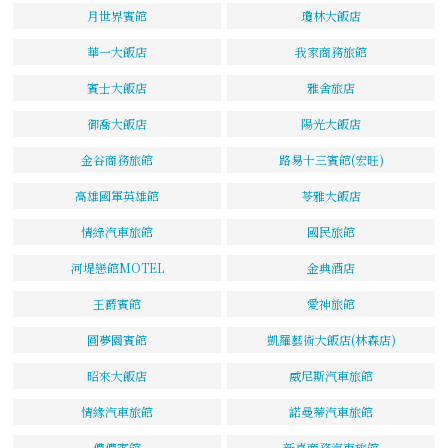
月世界賓館
瓊林大飯店
華一大飯店
我家商務旅館
賓士大飯店
雅舍旅店
御喬大飯店
陽光大飯店
金谷商務旅館
路易十三賓館(宏旺)
高雄國軍英雄館
苓雅大飯店
情綠汽車旅館
國民旅館
河堤戀館MOTEL
金典酒店
王爵賓館
愛神旅館
圓夢園賓館
凱羅藝術大飯店(林森店)
昭來大飯店
威尼斯汽車旅館
情緣汽車旅館
諾曼蒂汽車旅館
儂儂賓館
新喜商務汽車旅館