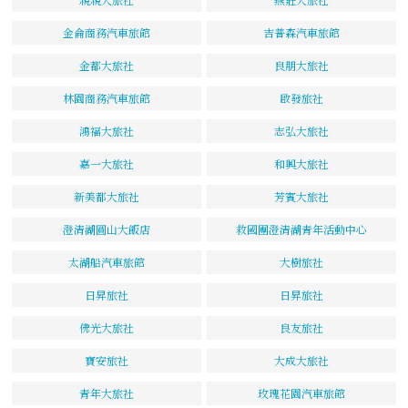
金侖商務汽車旅館
吉普森汽車旅館
金都大旅社
良朋大旅社
林園商務汽車旅館
啟發旅社
鴻福大旅社
志弘大旅社
嘉一大旅社
和興大旅社
新美都大旅社
芳賓大旅社
澄清湖圓山大飯店
救國團澄清湖青年活動中心
太湖船汽車旅館
大樹旅社
日昇旅社
日昇旅社
佛光大旅社
良友旅社
寶安旅社
大成大旅社
青年大旅社
玫瑰花園汽車旅館