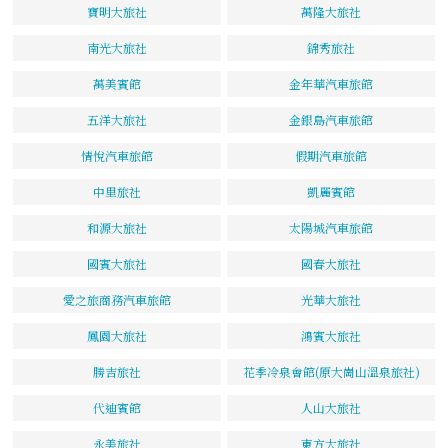
寶明大旅社
萬隆大旅社
南光大旅社
錦秀旅社
萬美賓館
金年華汽車旅館
五洋大旅社
金銀島汽車旅館
情悅汽車旅館
假期汽車旅館
中里旅社
凱麗賓館
和源大旅社
太陽城汽車旅館
國賓大旅社
國春大旅社
愛之旅商務汽車旅館
光華大旅社
鳳園大旅社
鴻賓大旅社
勝吉旅社
花季冷泉會館(原大崗山溫泉旅社)
代迪賓館
人山大旅社
永美旅社
東方大旅社