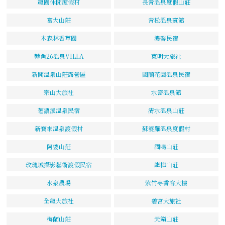
龍園休閒度假村
長青溫泉度假山莊
富大山莊
青松溫泉賓館
木森林香草園
濃馨民宿
轉角26溫泉VILLA
東明大旅社
新開溫泉山莊露營區
國蘭花園溫泉民宿
宗山大旅社
水密溫泉館
荖濃溪溫泉民宿
清水溫泉山莊
新寶來溫泉渡假村
蘇婆羅溫泉度假村
阿婆山莊
澗鳴山莊
玫瑰城攝影藝術渡假民宿
龍樺山莊
水泉農場
紫竹寺香客大樓
全龍大旅社
碧宮大旅社
梅蘭山莊
天籟山莊