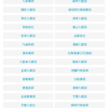
大爺賓館
國眾大飯店
國統大飯店
香格里拉精緻飯店
華宏大飯店
瑞宮大飯店
集賢旅社
喬山大飯店
新宿大飯店
金都旅社
巧倫別館
建國大飯店
富新賓館
拉斯維嘉LIFE商旅
大都會大飯店
國城大飯店
金億大飯店
荷蘭汽車旅館
香榭賓館
白船賓館
薆蔓旅館
建華大飯店
金首都賓館
芝豐大飯店
芳賓大旅社
陽明汽車旅館