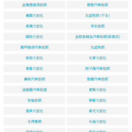
金鳳凰商務旅館
簡愛汽車旅館
麗園大旅社
友誼別館 (不全)
高鳳大旅社
克來旅館
國際大旅社
金銀島精品汽車旅館(新富店)
鳳甲商務汽車旅館
友誼別館
新鎔大旅社
永富大旅社
富都大旅社
西子灣汽車旅館
麗緻汽車旅館
紫園汽車旅館
涵碧園汽車旅舘
富雅大旅社
安迪旅館
華都大旅社
復美大旅社
富光大旅社
永傑賓館
永福大旅社
親親大旅社
燕莊大旅社