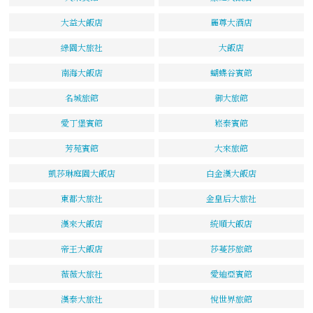
大益大飯店
麗尊大酒店
綠園大旅社
大飯店
南海大飯店
蝴蝶谷賓館
名城旅館
御大旅館
愛丁堡賓館
崧泰賓館
芳苑賓館
大來旅館
凱莎琳庭園大飯店
白金漢大飯店
東都大旅社
金皇后大旅社
漢來大飯店
統順大飯店
帝王大飯店
莎蔓莎旅館
薇薇大旅社
愛迪亞賓館
漢泰大旅社
悅世界旅館