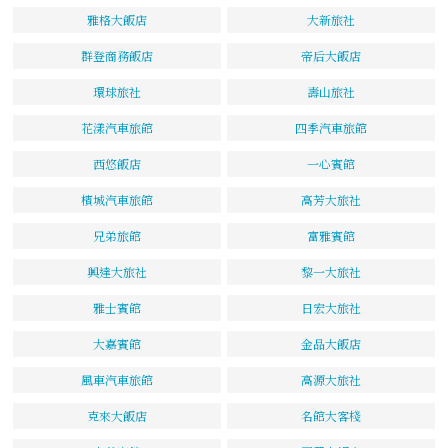
雅格大飯店
大新旅社
群登商務飯店
帝后大飯店
環球旅社
壽山旅社
花漾汽車旅館
四季汽車旅館
西悠飯店
一心賓館
檳城汽車旅館
高芳大旅社
兄弟旅館
富雅賓館
興達大旅社
黎一大旅社
雅士賓館
日宏大旅社
大嘉賓館
金品大飯店
風車汽車旅館
高源大旅社
克來大飯店
名館大客棧