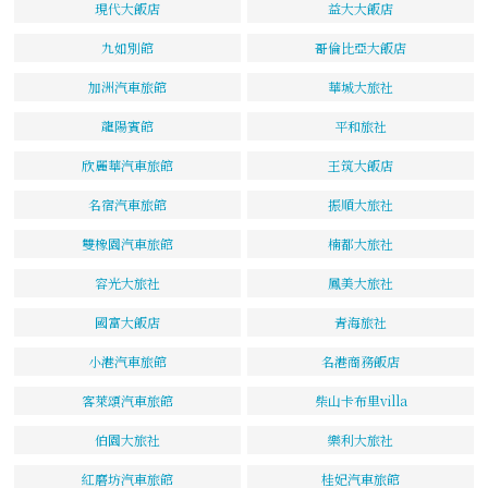
現代大飯店
益大大飯店
九如別館
哥倫比亞大飯店
加洲汽車旅館
華城大旅社
龍陽賓館
平和旅社
欣麗華汽車旅館
王筑大飯店
名宿汽車旅館
振順大旅社
雙橡園汽車旅館
楠都大旅社
容光大旅社
鳳美大旅社
國富大飯店
青海旅社
小港汽車旅館
名港商務飯店
客萊頌汽車旅館
柴山卡布里villa
伯園大旅社
樂利大旅社
紅磨坊汽車旅館
桂妃汽車旅館