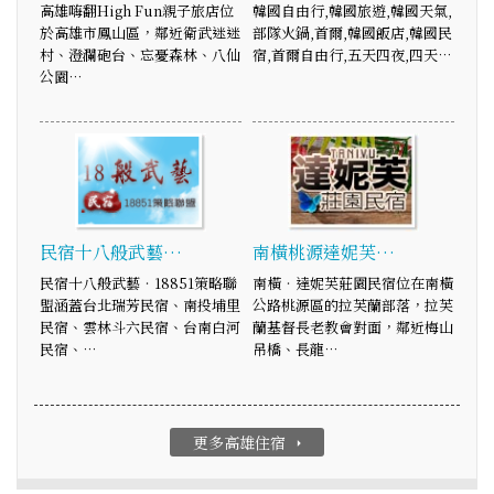
高雄嗨翻High Fun親子旅店位
韓國自由行,韓國旅遊,韓國天氣,
於高雄市鳳山區，鄰近衛武迷迷
部隊火鍋,首爾,韓國飯店,韓國民
村、澄瀾砲台、忘憂森林、八仙
宿,首爾自由行,五天四夜,四天…
公園…
民宿十八般武藝…
南橫桃源達妮芙…
民宿十八般武藝‧18851策略聯
南橫‧達妮芙莊園民宿位在南橫
盟涵蓋台北瑞芳民宿、南投埔里
公路桃源區的拉芙蘭部落，拉芙
民宿、雲林斗六民宿、台南白河
蘭基督長老教會對面，鄰近梅山
民宿、…
吊橋、長龍…
更多高雄住宿
arrow_right