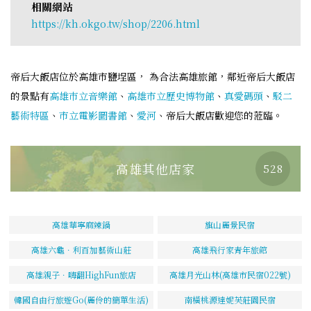
相關網站
https://kh.okgo.tw/shop/2206.html
帝后大飯店位於高雄市鹽埕區， 為合法高雄旅館，鄰近帝后大飯店
的景點有
高雄巿立音樂館
、
高雄市立歷史博物館
、
真愛碼頭
、
駁二
藝術特區
、
市立電影圖書館
、
愛河
、帝后大飯店歡迎您的蒞臨。
高雄其他店家
528
高雄華寧麻辣鍋
旗山麗景民宿
高雄六龜．利百加藝術山莊
高雄飛行家青年旅館
高雄親子．嗨翻HighFun旅店
高雄月光山林(高雄市民宿022號)
韓國自由行旅遊Go(麗伶的簡單生活)
南橫桃源達妮芙莊園民宿