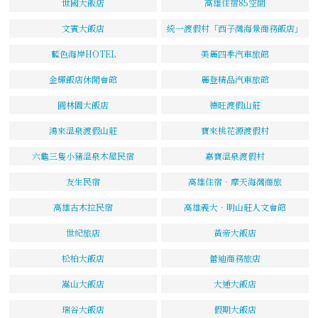
世國大飯店
高雄住宿85空間
文賓大飯店
統一渡假村「西子灣海景商務飯店」
藍色海岸HOTEL
美麗四季汽車旅館
金輝飯店休閒會館
麗登精品汽車旅館
圓林園大飯店
德旺渡假山莊
鴻來溫泉渡假山莊
寶來桃花源渡假村
六龜三隻小豬溫泉木屋民宿
嘉寶溫泉渡假村
友生民宿
高雄住宿‧摩天海灣商旅
高雄古木拉民宿
高雄義大．明山莊人文會館
世紀旅店
黃帝大飯店
松柏大飯店
蕾迪商務旅店
嵩山大飯店
大通大飯店
瑞谷大飯店
假期大飯店