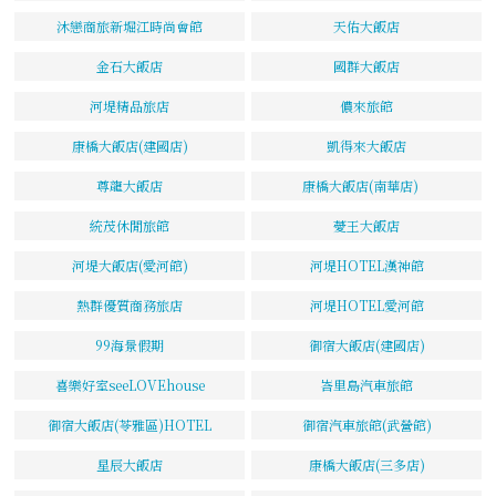
沐戀商旅新堀江時尚會館
天佑大飯店
金石大飯店
國群大飯店
河堤精品旅店
儂來旅館
康橋大飯店(建國店)
凱得來大飯店
尊龍大飯店
康橋大飯店(南華店)
統茂休閒旅館
薆王大飯店
河堤大飯店(愛河館)
河堤HOTEL漢神館
熱群優質商務旅店
河堤HOTEL愛河館
99海景假期
御宿大飯店(建國店)
喜樂好室seeLOVEhouse
峇里島汽車旅館
御宿大飯店(苓雅區)HOTEL
御宿汽車旅館(武營館)
星辰大飯店
康橋大飯店(三多店)