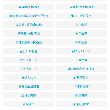
愛琴海汽車旅館
歐美商務汽車旅館
春天藝術大飯店 (豪盈大飯店)
旗山三合院民宿
森美堡休閒汽車旅館
人字山莊
湖美茵/快樂/天然
扇平山莊
竹林溫泉鄉休閒山莊
來來山莊
芭貝里露營區
草地人溫泉民宿
寶來溫泉山莊
邑舍民宿
長欣溫泉山莊
龍山農場醉月齋溫泉
賀凱大旅社
百果園民宿
美濃雲山居民宿
金年代旅館
金月仙賓館
銀座賓館
新崛江館
舜鈺商務旅館