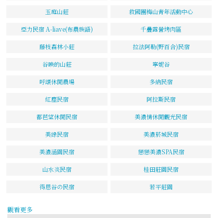
玉庭山莊
救國團梅山青年活動中心
亞力民宿 A-liave(布農族語)
千疊露營烤肉區
藤枝森林小莊
拉法阿勒(野百合)民宿
谷映的山莊
寧妮谷
呼頌休閒農場
多納民宿
紅塵民宿
阿拉斯民宿
都芭望休閒民宿
美濃情休閒觀光民宿
美綠民宿
美濃菸城民宿
美濃涵園民宿
戀戀美濃SPA民宿
山水炎民宿
桂田莊園民宿
得恩谷の民宿
若平莊園
觀看更多