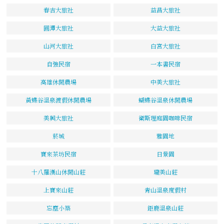
春吉大旅社
益昌大旅社
圓潭大旅社
大益大旅社
山河大旅社
白宮大旅社
自強民宿
一本書民宿
高雄休閒農場
中美大旅社
黃蝶谷溫泉渡假休閒農場
蝴蝶谷溫泉休閒農場
美興大旅社
衛斯理庭園咖啡民宿
菸城
雅園地
寶來茶坊民宿
日景園
十八羅漢山休閒山莊
瓏美山莊
上寶來山莊
青山溫泉度假村
忘塵小築
鉅鹿溫泉山莊