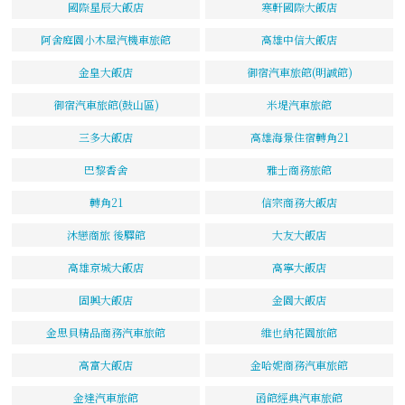
國際星辰大飯店
寒軒國際大飯店
阿舍庭園小木屋汽機車旅館
高雄中信大飯店
金皇大飯店
御宿汽車旅館(明誠館)
御宿汽車旅館(鼓山區)
米堤汽車旅館
三多大飯店
高雄海景住宿轉角21
巴黎香舍
雅士商務旅館
轉角21
信宗商務大飯店
沐戀商旅 後驛館
大友大飯店
高雄京城大飯店
高寧大飯店
固興大飯店
金園大飯店
金思貝精品商務汽車旅館
維也納花園旅館
高富大飯店
金哈妮商務汽車旅館
金達汽車旅館
函館經典汽車旅館