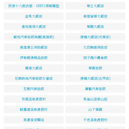
民宿十八般武藝‧18851策略聯盟
華王大飯店
金馬大飯店
高雄福華大飯店
喜悅商務大飯店
華園大飯店
歐悅汽車旅館集團(高雄館)
康橋大飯店(光華店)
高雄漢王洲際飯店
大目鮪商務旅店
伊甸風情精品旅館
西子灣沙灘會館
龍達大飯店
華賓旅館
花鄉時尚汽車旅館左營店
康橋大飯店(五甲店)
花鄉汽車旅館
麗馨汽車旅館
芳晨溫泉渡假村
美崙山溫泉山莊
蘇羅婆溫泉渡假村
山下華園
美濃客家驛站
不老溫泉渡假村