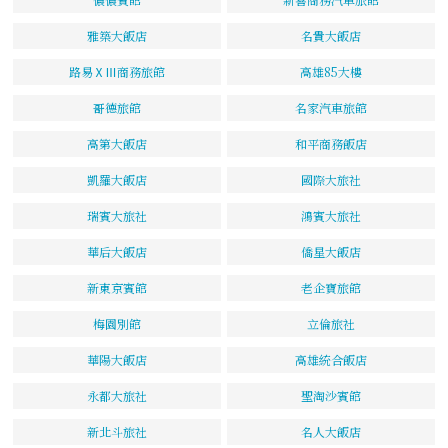
雅築大飯店
名貴大飯店
路易ⅩⅢ商務旅館
高雄85大樓
哥德旅館
名家汽車旅館
高第大飯店
和平商務飯店
凱羅大飯店
國際大旅社
瑞賓大旅社
鴻賓大旅社
華后大飯店
僑星大飯店
新東京賓館
老企寶旅館
梅園別館
立倫旅社
華陽大飯店
高雄統合飯店
永都大旅社
聖淘沙賓館
新北斗旅社
名人大飯店