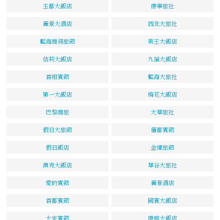
玉都大飯店
康寧旅社
麗景大酒店
西北大旅社
藍海商務旅館
美王大飯店
佶莉大飯店
九福大飯店
首相賓館
藍海大旅社
第一大飯店
梅花大飯店
巴黎商旅
大華旅社
假日大旅館
儷都賓館
假日飯店
金緯旅館
澳克大飯店
華谷大旅社
愛的賓館
麗景酒店
首都賓館
國賓大飯店
大來賓館
康庭大飯店