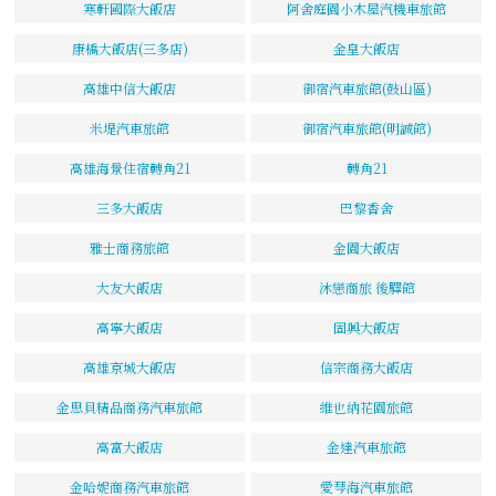
寒軒國際大飯店
阿舍庭園小木屋汽機車旅館
康橋大飯店(三多店)
金皇大飯店
高雄中信大飯店
御宿汽車旅館(鼓山區)
米堤汽車旅館
御宿汽車旅館(明誠館)
高雄海景住宿轉角21
轉角21
三多大飯店
巴黎香舍
雅士商務旅館
金園大飯店
大友大飯店
沐戀商旅 後驛館
高寧大飯店
固興大飯店
高雄京城大飯店
信宗商務大飯店
金思貝精品商務汽車旅館
維也納花園旅館
高富大飯店
金達汽車旅館
金哈妮商務汽車旅館
愛琴海汽車旅館