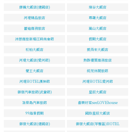
康橋大飯店(建國店)
瑞谷大飯店
河堤精品旅店
尊龍大飯店
蕾迪商務旅店
嵩山大飯店
沐戀商旅新堀江時尚會館
假期大飯店
松柏大飯店
凱得來大飯店
河堤大飯店(愛河館)
熱群優質商務旅店
薆王大飯店
統茂休閒旅館
河堤HOTEL漢神館
河堤HOTEL愛河館
御宿汽車旅館(武營館)
星辰大飯店
峇里島汽車旅館
喜樂好室seeLOVEhouse
99海景假期
國際星辰大飯店
御宿大飯店(建國店)
御宿大飯店(苓雅區)HOTEL