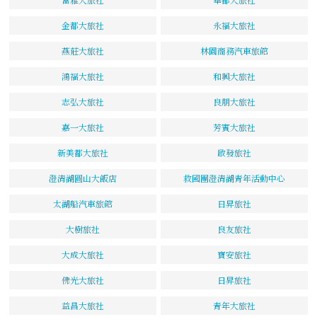
金都大旅社
永福大旅社
燕莊大旅社
林園商務汽車旅館
鴻福大旅社
和興大旅社
志弘大旅社
良朋大旅社
嘉一大旅社
芳賓大旅社
新美都大旅社
啟發旅社
澄清湖圓山大飯店
救國團澄清湖青年活動中心
太湖船汽車旅館
日昇旅社
大樹旅社
良友旅社
大成大旅社
寶安旅社
佛光大旅社
日昇旅社
益昌大旅社
青年大旅社