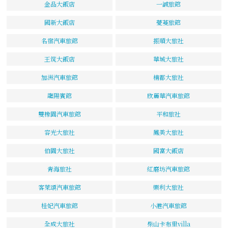
金品大飯店
一誠旅館
國新大飯店
薆蔓旅館
名宿汽車旅館
振順大旅社
王筑大飯店
華城大旅社
加洲汽車旅館
楠都大旅社
龍陽賓館
欣麗華汽車旅館
雙橡園汽車旅館
平和旅社
容光大旅社
鳳美大旅社
伯園大旅社
國富大飯店
青海旅社
紅磨坊汽車旅館
客萊頌汽車旅館
樂利大旅社
桂妃汽車旅館
小港汽車旅館
全成大旅社
柴山卡布里villa