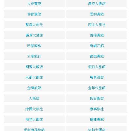
大來賓館
澳克大飯店
首都賓館
愛的賓館
藍海大旅社
西北大旅社
麗景大酒店
首相賓館
巴黎商旅
新崛江館
大華旅社
銀座賓館
國賓大飯店
假日大旅館
玉都大飯店
麗景酒店
金緯旅館
金年代旅館
大飯店
假日飯店
綠園大旅社
康寧旅社
梅花大飯店
儷都賓館
舜鈺商務旅館
佶莉大飯店