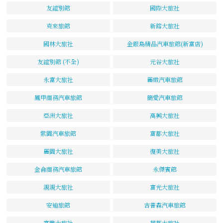
友誼別館
國際大旅社
克來旅館
新鎔大旅社
國林大旅社
金銀島精品汽車旅館(新富店)
友誼別館 (不全)
元谷大旅社
永富大旅社
麗緻汽車旅館
鳳甲商務汽車旅館
簡愛汽車旅館
亞洲大旅社
高興大旅社
紫園汽車旅館
富都大旅社
麗園大旅社
復美大旅社
金侖商務汽車旅館
永傑賓館
親親大旅社
富光大旅社
安迪旅館
吉普森汽車旅館
富雅大旅社
華都大旅社