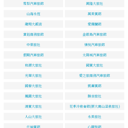
雪梨汽車旅館
萬隆大旅社
山海永恆
萬美賓館
龍翔大飯店
愛爾蘭館
富鈺商務旅館
金銀島汽車旅館
中里旅社
情悅汽車旅館
假期汽車旅館
太陽城汽車旅館
和源大旅社
國賓大旅社
光華大旅社
愛之旅商務汽車旅館
國春大旅社
凱麗賓館
鳳園大旅社
勝吉旅社
鴻賓大旅社
花季冷泉會館(原大崗山溫泉旅社)
人山大旅社
永美旅社
代迪賓館
心園別館