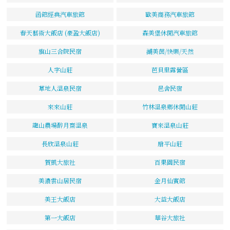
函館經典汽車旅館
歐美商務汽車旅館
春天藝術大飯店 (豪盈大飯店)
森美堡休閒汽車旅館
旗山三合院民宿
湖美茵/快樂/天然
人字山莊
芭貝里露營區
草地人溫泉民宿
邑舍民宿
來來山莊
竹林溫泉鄉休閒山莊
龍山農場醉月齋溫泉
寶來溫泉山莊
長欣溫泉山莊
扇平山莊
賀凱大旅社
百果園民宿
美濃雲山居民宿
金月仙賓館
美王大飯店
大益大飯店
第一大飯店
華谷大旅社