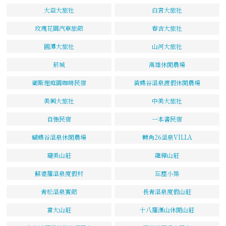
大益大旅社
白宮大旅社
玫瑰花園汽車旅館
春吉大旅社
圓潭大旅社
山河大旅社
菸城
高雄休閒農場
衛斯理庭園咖啡民宿
黃蝶谷溫泉渡假休閒農場
美興大旅社
中美大旅社
自強民宿
一本書民宿
蝴蝶谷溫泉休閒農場
轉角26溫泉VILLA
瓏美山莊
龍樺山莊
蘇婆羅溫泉度假村
忘塵小築
青松溫泉賓館
長青溫泉度假山莊
富大山莊
十八羅漢山休閒山莊