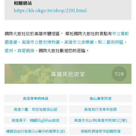
相關網站
https://kh.okgo.tw/shop/2201.html
國際大旅社位於高雄市鹽埕區， 鄰近國際大旅社的景點有
市立電影
圖書館
、
高雄市立歷史博物館
、
高雄巿立音樂館
、
駁二藝術特區
、
愛河
、
真愛碼頭
、國際大旅社歡迎您的蒞臨。
高雄其他店家
528
高雄華寧麻辣鍋
旗山麗景民宿
高雄六龜．利百加藝術山莊
高雄飛行家青年旅館
高雄親子．嗨翻HighFun旅店
高雄月光山林(高雄市民宿022號)
韓國自由行旅遊Go(麗伶的簡單生活)
南橫桃源達妮芙莊園民宿