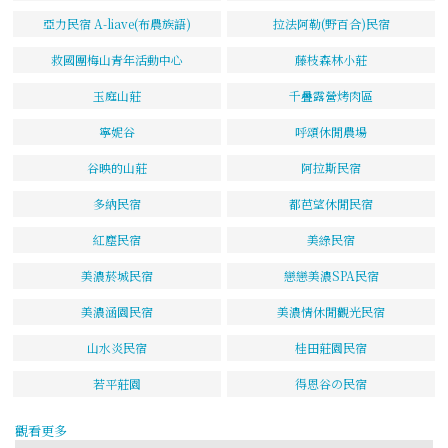
亞力民宿 A-liave(布農族語)
拉法阿勒(野百合)民宿
救國團梅山青年活動中心
藤枝森林小莊
玉庭山莊
千疊露營烤肉區
寧妮谷
呼頌休閒農場
谷映的山莊
阿拉斯民宿
多納民宿
都芭望休閒民宿
紅塵民宿
美綠民宿
美濃菸城民宿
戀戀美濃SPA民宿
美濃涵園民宿
美濃情休閒觀光民宿
山水炎民宿
桂田莊園民宿
若平莊園
得恩谷の民宿
觀看更多