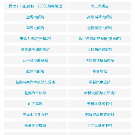
民宿十八般武藝‧18851策略聯盟
華王大飯店
金馬大飯店
高雄福華大飯店
華園大飯店
喜悅商務大飯店
康橋大飯店(光華店)
歐悅汽車旅館集團(高雄館)
高雄漢王洲際飯店
大目鮪商務旅店
西子灣沙灘會館
伊甸風情精品旅館
龍達大飯店
華賓旅館
花鄉時尚汽車旅館左營店
麗馨汽車旅館
花鄉汽車旅館
康橋大飯店(五甲店)
山下華園
芳晨溫泉渡假村
美崙山溫泉山莊
蘇羅婆溫泉渡假村
美濃客家驛站
不老溫泉渡假村