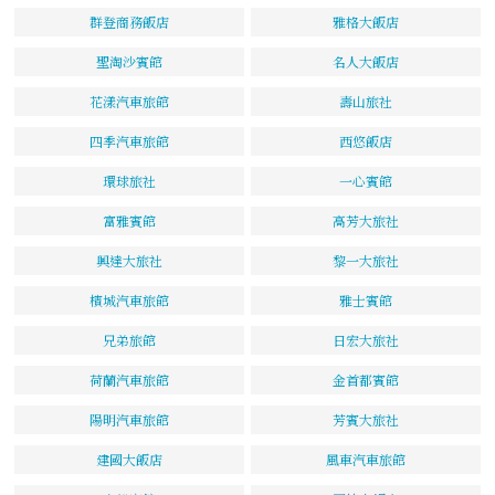
群登商務飯店
雅格大飯店
聖淘沙賓館
名人大飯店
花漾汽車旅館
壽山旅社
四季汽車旅館
西悠飯店
環球旅社
一心賓館
富雅賓館
高芳大旅社
興達大旅社
黎一大旅社
檳城汽車旅館
雅士賓館
兄弟旅館
日宏大旅社
荷蘭汽車旅館
金首都賓館
陽明汽車旅館
芳賓大旅社
建國大飯店
風車汽車旅館