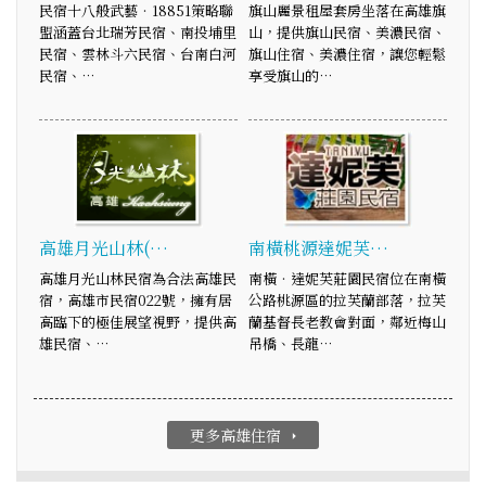
民宿十八般武藝‧18851策略聯
旗山麗景租屋套房坐落在高雄旗
盟涵蓋台北瑞芳民宿、南投埔里
山，提供旗山民宿、美濃民宿、
民宿、雲林斗六民宿、台南白河
旗山住宿、美濃住宿，讓您輕鬆
民宿、…
享受旗山的…
高雄月光山林(…
南橫桃源達妮芙…
高雄月光山林民宿為合法高雄民
南橫‧達妮芙莊園民宿位在南橫
宿，高雄市民宿022號，擁有居
公路桃源區的拉芙蘭部落，拉芙
高臨下的極佳展望視野，提供高
蘭基督長老教會對面，鄰近梅山
雄民宿、…
吊橋、長龍…
更多高雄住宿
arrow_right