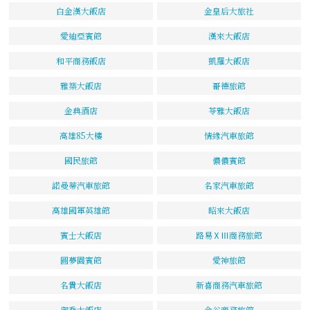
白金漢大飯店
金皇后大旅社
愛迪亞賓館
漢來大飯店
和平商務飯店
凱羅大飯店
雅築大飯店
哥德旅館
金典酒店
苓雅大飯店
高雄85大樓
情緣汽車旅館
國民旅館
儂儂賓館
諾曼蒂汽車旅館
名家汽車旅館
高雄國軍英雄館
昭來大飯店
賓士大飯店
路易ⅩⅢ商務旅館
圓夢園賓館
愛神旅館
名貴大飯店
新喜商務汽車旅館
御喬大飯店
金谷商務旅館