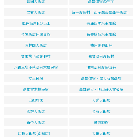
世國大飯店
高雄住宿85空間
文賓大飯店
統一渡假村「西子灣海景商務飯店」
藍色海岸HOTEL
美麗四季汽車旅館
金輝飯店休閒會館
麗登精品汽車旅館
圓林園大飯店
德旺渡假山莊
寶來桃花源渡假村
嘉寶溫泉渡假村
六龜三隻小豬溫泉木屋民宿
鴻來溫泉渡假山莊
友生民宿
高雄住宿‧摩天海灣商旅
高雄古木拉民宿
高雄義大．明山莊人文會館
世紀旅店
大通大飯店
國群大飯店
金石大飯店
黃帝大飯店
儂來旅館
康橋大飯店(南華店)
天佑大飯店