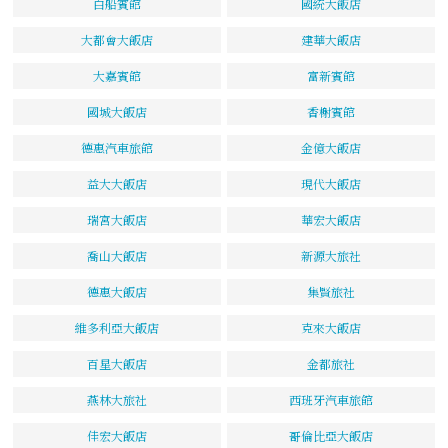
白船賓館
國統大飯店
大都會大飯店
建華大飯店
大嘉賓館
富新賓館
國城大飯店
香榭賓館
德惠汽車旅館
金億大飯店
益大大飯店
現代大飯店
瑞宮大飯店
華宏大飯店
喬山大飯店
新源大旅社
德惠大飯店
集賢旅社
維多利亞大飯店
克來大飯店
百星大飯店
金都旅社
燕林大旅社
西班牙汽車旅館
佳宏大飯店
哥倫比亞大飯店