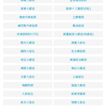
高第大飯店
路易十三賓館(宏旺)
情綠汽車旅館
王爵賓館
威尼斯汽車旅館
雅舍旅店
河堤戀館MOTEL
凱羅藝術大飯店(林森店)
陽光大飯店
鴻賓大旅社
國際大旅社
老企寶旅館
帝后大飯店
高雄統合飯店
華陽大飯店
華后大飯店
永都大旅社
立倫旅社
梅園別館
僑星大飯店
大新旅社
新東京賓館
新北斗旅社
瑞賓大旅社