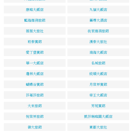
康庭大飯店
九福大飯店
藍海商務旅館
麗尊大酒店
薇薇大旅社
我家商務旅館
崧泰賓館
漢泰大旅社
愛丁堡賓館
南海大飯店
華一大飯店
名城旅館
瓊林大飯店
統順大飯店
蝴蝶谷賓館
月世界賓館
莎蔓莎旅館
帝王大飯店
大來旅館
芳苑賓館
悅世界旅館
凱莎琳庭園大飯店
御大旅館
東都大旅社