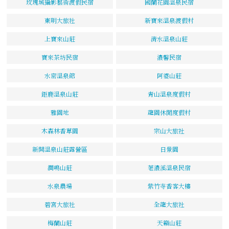
玫瑰城攝影藝術渡假民宿
國蘭花園溫泉民宿
東明大旅社
新寶來溫泉渡假村
上寶來山莊
清水溫泉山莊
寶來茶坊民宿
濃馨民宿
水密溫泉館
阿婆山莊
鉅鹿溫泉山莊
青山溫泉度假村
雅園地
龍園休閒度假村
木森林香草園
宗山大旅社
新開溫泉山莊露營區
日景園
澗鳴山莊
荖濃溪溫泉民宿
水泉農場
紫竹寺香客大樓
碧宮大旅社
全龍大旅社
梅蘭山莊
天籟山莊