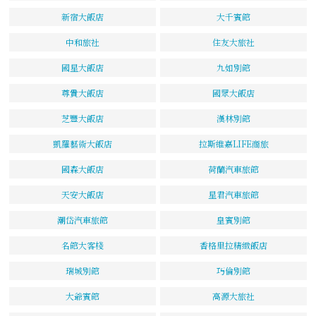
新宿大飯店
大千賓館
中和旅社
住友大旅社
國星大飯店
九如別館
尊貴大飯店
國眾大飯店
芝豐大飯店
漢林別館
凱羅藝術大飯店
拉斯維嘉LIFE商旅
國森大飯店
荷蘭汽車旅館
天安大飯店
星君汽車旅館
潮岱汽車旅館
皇賓別館
名館大客棧
香格里拉精緻飯店
瑞城別館
巧倫別館
大爺賓館
高源大旅社