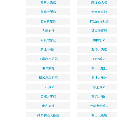
高第大飯店
高雄85大樓
苓雅大飯店
新東京賓館
老企寶旅館
群登商務飯店
大新旅社
聖淘沙賓館
鴻賓大旅社
梅園別館
新北斗旅社
雅格大飯店
花漾汽車旅館
西悠飯店
環球旅社
黎一大旅社
檳城汽車旅館
興達大旅社
一心賓館
雅士賓館
名館大客棧
高源大旅社
中和旅社
大都會大飯店
維多利亞大飯店
喬山大飯店