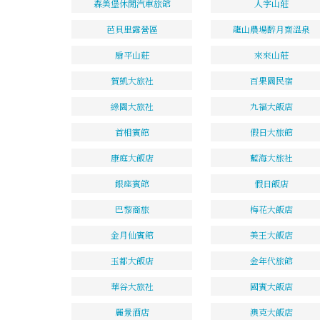
森美堡休閒汽車旅館
人字山莊
芭貝里露營區
龍山農場醉月齋溫泉
扇平山莊
來來山莊
賀凱大旅社
百果園民宿
綠園大旅社
九福大飯店
首相賓館
假日大旅館
康庭大飯店
藍海大旅社
銀座賓館
假日飯店
巴黎商旅
梅花大飯店
金月仙賓館
美王大飯店
玉都大飯店
金年代旅館
華谷大旅社
國賓大飯店
麗景酒店
澳克大飯店