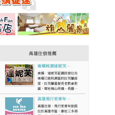
高雄住宿推薦
南橫桃源達妮芙…
南橫‧達妮芙莊園民宿位在
南橫公路桃源區的拉芙蘭部
落，拉芙蘭基督長老教會對
面，鄰近梅山吊橋、長龍…
高雄飛行家青年…
高雄住宿．飛行家青年旅館
位於高雄市區，靠近三多商