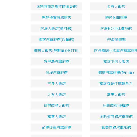
沐戀商旅新堀江時尚會館
金石大飯店
熱群優質商務旅店
統茂休閒旅館
河堤大飯店(愛河館)
河堤HOTEL漢神館
御宿汽車旅館(武營館)
99海景假期
御宿大飯店(苓雅區)HOTEL
阿舍庭園小木屋汽機車旅
峇里島汽車旅館
高雄中信大飯店
米堤汽車旅館
御宿汽車旅館(鼓山區)
三多大飯店
高雄海景住宿轉角21
大友大飯店
高寧大飯店
信宗商務大飯店
沐戀商旅 後驛館
高富大飯店
金哈妮商務汽車旅館
函館經典汽車旅館
歐美商務汽車旅館