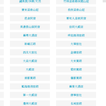
湖美茵/快樂/天然
竹林溫泉鄉休閒山莊
寶來溫泉山莊
長欣溫泉山莊
邑舍民宿
草地人溫泉民宿
美濃雲山居民宿
佶莉大飯店
麗尊大酒店
舜鈺商務旅館
新崛江館
大華旅社
西北大旅社
金緯旅館
大益大飯店
大來賓館
大飯店
愛的賓館
首都賓館
儷都賓館
藍海商務旅館
麗景大酒店
第一大飯店
康寧旅社
瓊林大飯店
名城旅館