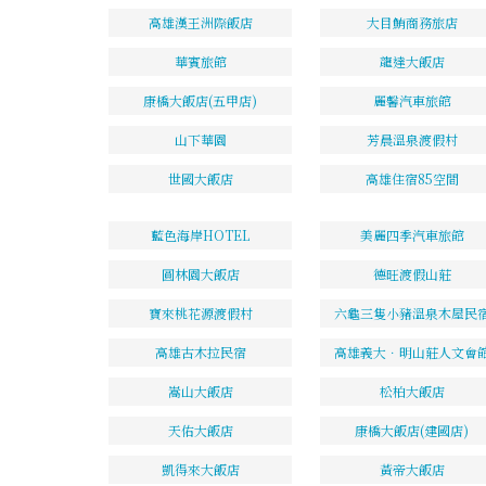
高雄漢王洲際飯店
大目鮪商務旅店
華賓旅館
龍達大飯店
康橋大飯店(五甲店)
麗馨汽車旅館
山下華園
芳晨溫泉渡假村
世國大飯店
高雄住宿85空間
藍色海岸HOTEL
美麗四季汽車旅館
圓林園大飯店
德旺渡假山莊
寶來桃花源渡假村
六龜三隻小豬溫泉木屋民
高雄古木拉民宿
高雄義大．明山莊人文會
嵩山大飯店
松柏大飯店
天佑大飯店
康橋大飯店(建國店)
凱得來大飯店
黃帝大飯店