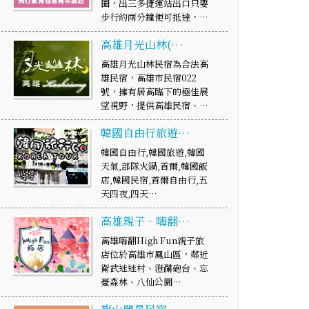
圈，出三多捷運站出口只要
步行約兩分鐘便可抵達，…
高雄月光山林(…
高雄月光山林民宿為合法高
雄民宿，高雄市民宿022
號，擁有居高臨下的極佳展
望視野，提供高雄民宿、…
韓國自由行旅遊…
韓國自由行,韓國旅遊,韓國
天氣,部隊火鍋,首爾,韓國飯
店,韓國民宿,首爾自由行,五
天四夜,四天…
高雄親子．嗨翻…
高雄嗨翻High Fun親子旅
店位於高雄市鳳山區，鄰近
衛武迷迷村、澄瀾砲台、忘
憂森林、八仙公園…