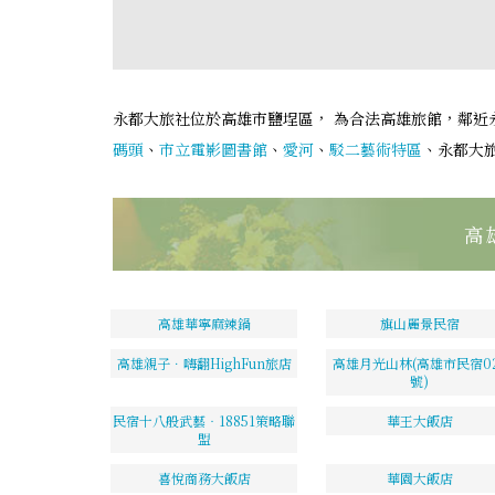
永都大旅社位於高雄市鹽埕區， 為合法高雄旅館，鄰近
碼頭
、
市立電影圖書館
、
愛河
、
駁二藝術特區
、永都大
高
高雄華寧麻辣鍋
旗山麗景民宿
高雄親子．嗨翻HighFun旅店
高雄月光山林(高雄市民宿02
號)
民宿十八般武藝‧18851策略聯
華王大飯店
盟
喜悅商務大飯店
華園大飯店