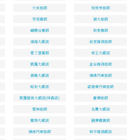
大來旅館
悅世界旅館
芳苑賓館
御大旅館
蝴蝶谷賓館
崧泰賓館
南海大飯店
我家商務旅館
愛丁堡賓館
帝王大飯店
凱羅大飯店
金谷商務旅館
御喬大飯店
情緣汽車旅館
昭來大飯店
諾曼蒂汽車旅館
凱羅藝術大飯店(林森店)
哥德旅館
愛神旅館
名貴大飯店
雅築大飯店
圓夢園賓館
情綠汽車旅館
和平商務飯店