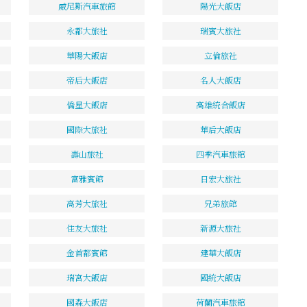
威尼斯汽車旅館
陽光大飯店
永都大旅社
瑞賓大旅社
華陽大飯店
立倫旅社
帝后大飯店
名人大飯店
僑星大飯店
高雄統合飯店
國際大旅社
華后大飯店
壽山旅社
四季汽車旅館
富雅賓館
日宏大旅社
高芳大旅社
兄弟旅館
住友大旅社
新源大旅社
金首都賓館
建華大飯店
瑞宮大飯店
國統大飯店
國森大飯店
荷蘭汽車旅館