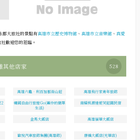
永都大旅社的景點有
高雄市立歷史博物館
、
高雄巿立音樂館
、
真愛
旅社歡迎您的蒞臨。
雄其他店家
528
高雄六龜．利百加藝術山莊
高雄飛行家青年旅館
2
韓國自由行旅遊Go(麗伶的簡單
南橫桃源達妮芙莊園民宿
生活)
金馬大飯店
高雄福華大飯店
歐悅汽車旅館集團(高雄館)
康橋大飯店(光華店)