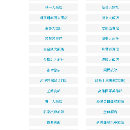
華一大飯店
薇薇大旅社
凱莎琳庭園大飯店
漢來大飯店
東都大旅社
愛迪亞賓館
莎蔓莎旅館
漢泰大旅社
白金漢大飯店
月世界賓館
金皇后大旅社
統順大飯店
雅舍旅店
國民旅館
河堤戀館MOTEL
路易十三賓館(宏旺)
王爵賓館
高雄國軍英雄館
賓士大飯店
路易ⅩⅢ商務旅館
名家汽車旅館
金典酒店
儂儂賓館
新喜商務汽車旅館