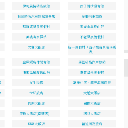
伊甸風情精品旅館
西子灣沙灘會館
花鄉時尚汽車旅館左營店
花鄉汽車旅館
蘇羅婆溫泉渡假村
美崙山溫泉山莊
美濃客家驛站
不老溫泉渡假村
文賓大飯店
統一渡假村「西子灣海景商務飯
店」
金輝飯店休閒會館
麗登精品汽車旅館
鴻來溫泉渡假山莊
嘉寶溫泉渡假村
宿
友生民宿
高雄住宿‧摩天海灣商旅
館
世紀旅店
大通大飯店
假期大飯店
國群大飯店
康橋大飯店(南華店)
瑞谷大飯店
尊龍大飯店
蕾迪商務旅店