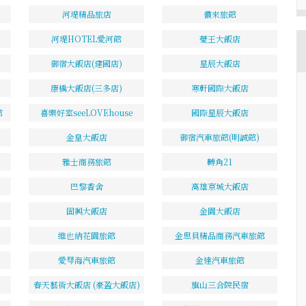
河堤精品旅店
儂來旅館
河堤HOTEL愛河館
薆王大飯店
御宿大飯店(建國店)
星辰大飯店
康橋大飯店(三多店)
寒軒國際大飯店
館
喜樂好室seeLOVEhouse
國際星辰大飯店
金皇大飯店
御宿汽車旅館(明誠館)
雅士商務旅館
轉角21
巴黎香舍
高雄京城大飯店
固興大飯店
金園大飯店
維也納花園旅館
金思貝精品商務汽車旅館
愛琴海汽車旅館
金達汽車旅館
春天藝術大飯店 (豪盈大飯店)
旗山三合院民宿