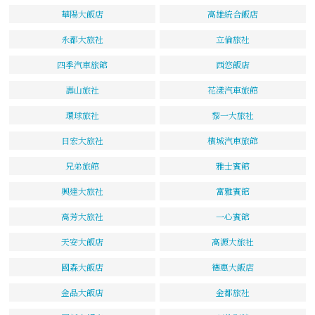
華陽大飯店
高雄統合飯店
永都大旅社
立倫旅社
四季汽車旅館
西悠飯店
壽山旅社
花漾汽車旅館
環球旅社
黎一大旅社
日宏大旅社
檳城汽車旅館
兄弟旅館
雅士賓館
興達大旅社
富雅賓館
高芳大旅社
一心賓館
天安大飯店
高源大旅社
國森大飯店
德惠大飯店
金品大飯店
金都旅社