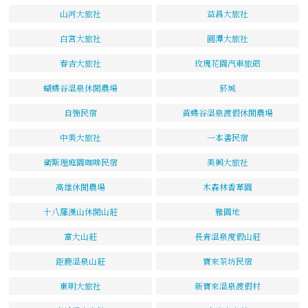
山河大旅社
益昌大旅社
白宮大旅社
圓潭大旅社
春吉大旅社
玫瑰花園汽車旅館
蝴蝶谷溫泉休閒農場
菸城
自強民宿
黃蝶谷溫泉渡假休閒農場
中美大旅社
一本書民宿
衛斯理庭園咖啡民宿
美興大旅社
高雄休閒農場
木森林香草園
十八羅漢山休閒山莊
雅園地
富大山莊
長青溫泉度假山莊
鉅鹿溫泉山莊
寶來茶坊民宿
東明大旅社
新寶來溫泉渡假村