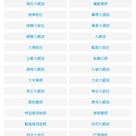
梅花大飯店
儷都賓館
康寧旅社
麗尊大酒店
綠園大旅社
麗景大酒店
國賓大飯店
大飯店
大華旅社
藍海大旅社
玉都大飯店
新崛江館
康庭大飯店
九福大飯店
大來賓館
大益大飯店
美王大飯店
華谷大旅社
愛的賓館
澳克大飯店
舜鈺商務旅館
首相賓館
藍海商務旅館
佶莉大飯店
西北大旅社
巴黎商旅