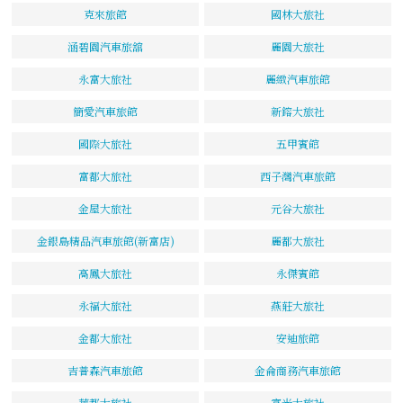
克來旅館
國林大旅社
涵碧園汽車旅舘
麗園大旅社
永富大旅社
麗緻汽車旅館
簡愛汽車旅館
新鎔大旅社
國際大旅社
五甲賓館
富都大旅社
西子灣汽車旅館
金屋大旅社
元谷大旅社
金銀島精品汽車旅館(新富店)
麗都大旅社
高鳳大旅社
永傑賓館
永福大旅社
燕莊大旅社
金都大旅社
安迪旅館
吉普森汽車旅館
金侖商務汽車旅館
華都大旅社
富光大旅社