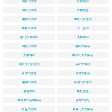
國新大飯店
巧倫別館
國統大飯店
中和旅社
建華大飯店
德惠汽車旅館
尊貴大飯店
大千賓館
潮岱汽車旅館
漢林別館
國城大飯店
喬山大飯店
大嘉賓館
維多利亞大飯店
西班牙汽車旅館
名館大客棧
新源大旅社
瑞宮大飯店
建國大飯店
陽明汽車旅館
薆蔓旅館
集賢旅社
香格里拉精緻飯店
芳賓大旅社
百星大飯店
哥倫比亞大飯店