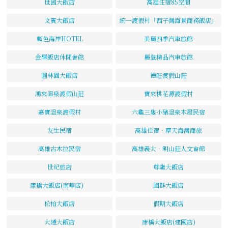
世國大飯店
高雄住宿85空間
文賓大飯店
統一渡假村「西子灣海景商務飯店」
藍色海岸HOTEL
美麗四季汽車旅館
金輝飯店休閒會館
麗登精品汽車旅館
圓林園大飯店
德旺渡假山莊
鴻來溫泉渡假山莊
寶來桃花源渡假村
嘉寶溫泉渡假村
六龜三隻小豬溫泉木屋民宿
友生民宿
高雄住宿‧摩天海灣商旅
高雄古木拉民宿
高雄義大．明山莊人文會館
世紀旅店
尊龍大飯店
康橋大飯店(南華店)
國群大飯店
松柏大飯店
假期大飯店
大通大飯店
康橋大飯店(建國店)