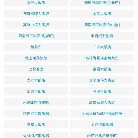
星辰大飯店
御宿汽車旅館(武營館)
寒軒國際大飯店
金皇大飯店
高雄中信大飯店
御宿汽車旅館(鼓山區)
御宿汽車旅館(明誠館)
米堤汽車旅館
轉角21
三多大飯店
雅士商務旅館
高雄海景住宿轉角21
巴黎香舍
金園大飯店
大友大飯店
信宗商務大飯店
固興大飯店
高寧大飯店
沐戀商旅 後驛館
高雄京城大飯店
維也納花園旅館
金思貝精品商務汽車旅館
高富大飯店
金達汽車旅館
愛琴海汽車旅館
函館經典汽車旅館