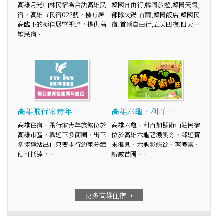
高雄月光山林民宿為合法高雄民
韓國自由行,韓國旅遊,韓國天氣,
宿，高雄市民宿022號，擁有居
部隊火鍋,首爾,韓國飯店,韓國民
高臨下的極佳展望視野，提供高
宿,首爾自由行,五天四夜,四天…
雄民宿、…
高雄飛行家青年…
高雄六龜．利百…
高雄住宿．飛行家青年旅館位於
高雄六龜．利百加藝術山莊民宿
高雄市區，靠近三多商圈，出三
位於高雄六龜荖濃溪旁，鄰近寶
多捷運站出口只要步行約兩分鐘
來溫泉、六龜彩蝶谷、荖濃溪、
便可抵達，…
新威苗圃、…
更多高雄住宿
arrow_right