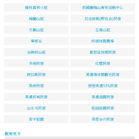
藤枝森林小莊
救國團梅山青年活動中心
梅蘭山莊
拉法阿勒(野百合)民宿
天籟山莊
玉庭山莊
寧妮谷
呼頌休閒農場
谷映的山莊
都芭望休閒民宿
多納民宿
紅塵民宿
阿拉斯民宿
美濃情休閒觀光民宿
美綠民宿
戀戀美濃SPA民宿
美濃菸城民宿
美濃涵園民宿
山水炎民宿
桂田莊園民宿
若平莊園
得恩谷の民宿
觀看更多