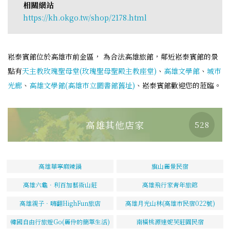
相關網站
https://kh.okgo.tw/shop/2178.html
崧泰賓館位於高雄市前金區， 為合法高雄旅館，鄰近崧泰賓館的景
點有
天主教玫瑰聖母堂(玫瑰聖母聖殿主教座堂)
、
高雄文學館
、
城市
光廊
、
高雄文學館(高雄市立圖書館舊址)
、崧泰賓館歡迎您的蒞臨。
高雄其他店家
528
高雄華寧麻辣鍋
旗山麗景民宿
高雄六龜．利百加藝術山莊
高雄飛行家青年旅館
高雄親子．嗨翻HighFun旅店
高雄月光山林(高雄市民宿022號)
韓國自由行旅遊Go(麗伶的簡單生活)
南橫桃源達妮芙莊園民宿