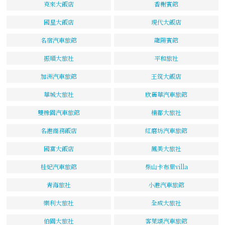
克來大飯店
香榭賓館
國星大飯店
現代大飯店
名宿汽車旅館
龍陽賓館
振順大旅社
平和旅社
加洲汽車旅館
王筑大飯店
華城大旅社
欣麗華汽車旅館
雙橡園汽車旅館
楠都大旅社
名港商務飯店
紅磨坊汽車旅館
國富大飯店
鳳美大旅社
桂妃汽車旅館
柴山卡布里villa
青海旅社
小港汽車旅館
樂利大旅社
全成大旅社
伯園大旅社
客萊頌汽車旅館