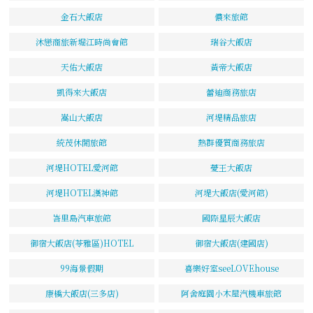
金石大飯店
儂來旅館
沐戀商旅新堀江時尚會館
瑞谷大飯店
天佑大飯店
黃帝大飯店
凱得來大飯店
蕾迪商務旅店
嵩山大飯店
河堤精品旅店
統茂休閒旅館
熱群優質商務旅店
河堤HOTEL愛河館
薆王大飯店
河堤HOTEL漢神館
河堤大飯店(愛河館)
峇里島汽車旅館
國際星辰大飯店
御宿大飯店(苓雅區)HOTEL
御宿大飯店(建國店)
99海景假期
喜樂好室seeLOVEhouse
康橋大飯店(三多店)
阿舍庭園小木屋汽機車旅館