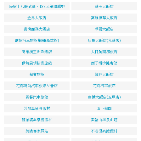
民宿十八般武藝‧18851策略聯盟
華王大飯店
金馬大飯店
高雄福華大飯店
喜悅商務大飯店
華園大飯店
歐悅汽車旅館集團(高雄館)
康橋大飯店(光華店)
高雄漢王洲際飯店
大目鮪商務旅店
伊甸風情精品旅館
西子灣沙灘會館
華賓旅館
龍達大飯店
花鄉時尚汽車旅館左營店
花鄉汽車旅館
麗馨汽車旅館
康橋大飯店(五甲店)
芳晨溫泉渡假村
山下華園
蘇羅婆溫泉渡假村
美崙山溫泉山莊
美濃客家驛站
不老溫泉渡假村