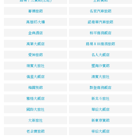
哥德旅館
名家汽車旅館
高雄85大樓
諾曼蒂汽車旅館
金典酒店
和平商務飯店
高第大飯店
路易ⅩⅢ商務旅館
愛神旅館
名人大飯店
瑞賓大旅社
聖淘沙賓館
僑星大飯店
鴻賓大旅社
梅園別館
群登商務飯店
雅格大飯店
新北斗旅社
國際大旅社
華后大飯店
大新旅社
新東京賓館
老企寶旅館
帝后大飯店