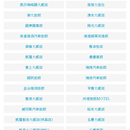
凱莎琳庭園大飯店
薇薇大旅社
御大旅館
漢來大飯店
圓夢園賓館
陽光大飯店
新喜商務汽車旅館
高雄國軍英雄館
御喬大飯店
雅舍旅店
凱羅大飯店
儂儂賓館
賓士大飯店
情緣汽車旅館
國民旅館
情綠汽車旅館
金谷商務旅館
苓雅大飯店
雅築大飯店
河堤戀館MOTEL
威尼斯汽車旅館
昭來大飯店
凱羅藝術大飯店(林森店)
名貴大飯店
路易十三賓館(宏旺)
王爵賓館