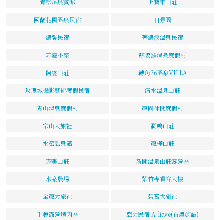
青松溫泉賓館
上寶來山莊
國蘭花園溫泉民宿
日景園
濃馨民宿
荖濃溪溫泉民宿
忘塵小築
蘇婆羅溫泉度假村
阿婆山莊
轉角26溫泉VILLA
玫瑰城攝影藝術渡假民宿
清水溫泉山莊
青山溫泉度假村
龍園休閒度假村
宗山大旅社
澗鳴山莊
水密溫泉館
龍樺山莊
瓏美山莊
新開溫泉山莊露營區
水泉農場
紫竹寺香客大樓
全龍大旅社
碧宮大旅社
千疊露營烤肉區
亞力民宿 A-liave(布農族語)