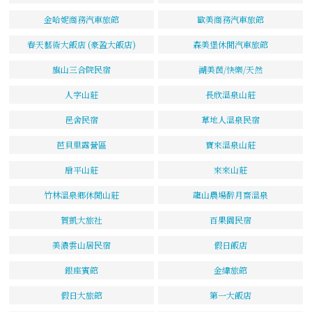
金哈妮商務汽車旅館
歐美商務汽車旅館
春天藝術大飯店 (豪盈大飯店)
森美堡休閒汽車旅館
旗山三合院民宿
湖美茵/快樂/天然
人字山莊
長欣溫泉山莊
邑舍民宿
草地人溫泉民宿
芭貝里露營區
寶來溫泉山莊
扇平山莊
來來山莊
竹林溫泉鄉休閒山莊
龍山農場醉月齋溫泉
賀凱大旅社
百果園民宿
美濃雲山居民宿
假日飯店
銀座賓館
金緯旅館
假日大旅館
第一大飯店