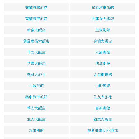
荷蘭汽車旅館
星君汽車旅館
荷蘭汽車旅館
大都會大飯店
新宿大飯店
皇賓別館
凱羅藝術大飯店
金億大飯店
佳宏大飯店
大爺賓館
芝豐大飯店
瑞城別館
燕林大旅社
金首都賓館
一誠旅館
白船賓館
風車汽車旅館
住友大旅社
華宏大飯店
富新賓館
益大大飯店
國眾大飯店
九如別館
拉斯維嘉LIFE商旅