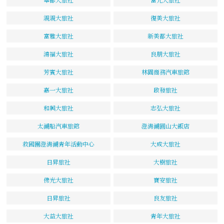
親親大旅社
復美大旅社
富雅大旅社
新美都大旅社
鴻福大旅社
良朋大旅社
芳賓大旅社
林園商務汽車旅館
嘉一大旅社
啟發旅社
和興大旅社
志弘大旅社
太湖船汽車旅館
澄清湖圓山大飯店
救國團澄清湖青年活動中心
大成大旅社
日昇旅社
大樹旅社
佛光大旅社
寶安旅社
日昇旅社
良友旅社
大益大旅社
青年大旅社