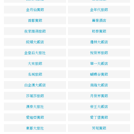
金月仙賓館
金年代旅館
首都賓館
麗景酒店
我家商務旅館
崧泰賓館
統順大飯店
瓊林大飯店
金皇后大旅社
悅世界旅館
大來旅館
華一大飯店
名城旅館
蝴蝶谷賓館
白金漢大飯店
南海大飯店
莎蔓莎旅館
月世界賓館
漢泰大旅社
帝王大飯店
愛迪亞賓館
愛丁堡賓館
東都大旅社
芳苑賓館