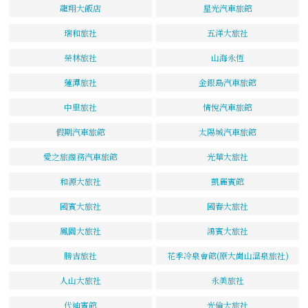
龍翔大飯店
星光汽車旅館
瑞和旅社
五洋大旅社
榮林旅社
山海永恆
蓮潭旅社
金銀島汽車旅館
中里旅社
情悅汽車旅館
假期汽車旅館
太陽城汽車旅館
愛之旅商務汽車旅館
光華大旅社
和源大旅社
凱麗賓館
國賓大旅社
國春大旅社
鳳園大旅社
鴻賓大旅社
勝吉旅社
花季冷泉會館(原大崗山溫泉旅社)
人山大旅社
永美旅社
代迪賓館
光倫大旅社