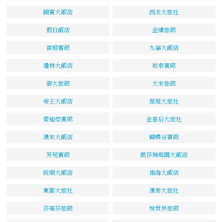
國賓大飯店
西北大旅社
假日飯店
金緯旅館
首相賓館
九福大飯店
瓊林大飯店
崧泰賓館
御大旅館
大來旅館
帝王大飯店
薇薇大旅社
愛迪亞賓館
金皇后大旅社
漢來大飯店
蝴蝶谷賓館
芳苑賓館
凱莎琳庭園大飯店
統順大飯店
南海大飯店
東都大旅社
漢泰大旅社
莎蔓莎旅館
悅世界旅館