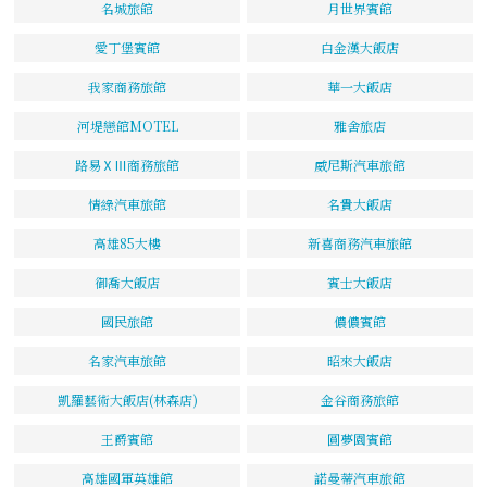
名城旅館
月世界賓館
愛丁堡賓館
白金漢大飯店
我家商務旅館
華一大飯店
河堤戀館MOTEL
雅舍旅店
路易ⅩⅢ商務旅館
威尼斯汽車旅館
情綠汽車旅館
名貴大飯店
高雄85大樓
新喜商務汽車旅館
御喬大飯店
賓士大飯店
國民旅館
儂儂賓館
名家汽車旅館
昭來大飯店
凱羅藝術大飯店(林森店)
金谷商務旅館
王爵賓館
圓夢園賓館
高雄國軍英雄館
諾曼蒂汽車旅館