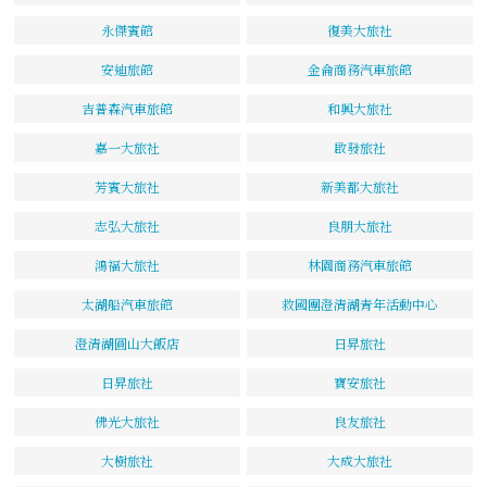
永傑賓館
復美大旅社
安迪旅館
金侖商務汽車旅館
吉普森汽車旅館
和興大旅社
嘉一大旅社
啟發旅社
芳賓大旅社
新美都大旅社
志弘大旅社
良朋大旅社
鴻福大旅社
林園商務汽車旅館
太湖船汽車旅館
救國團澄清湖青年活動中心
澄清湖圓山大飯店
日昇旅社
日昇旅社
寶安旅社
佛光大旅社
良友旅社
大樹旅社
大成大旅社