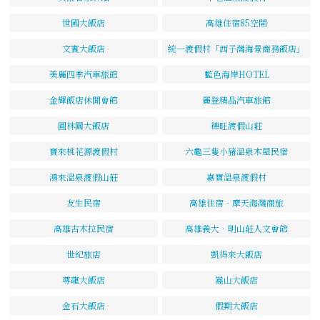
世國大飯店
高雄住宿85空間
文賓大飯店
統一渡假村「西子灣海景商務飯店」
美麗四季汽車旅館
藍色海岸HOTEL
金輝飯店休閒會館
麗登精品汽車旅館
圓林園大飯店
德旺渡假山莊
寶來桃花源渡假村
六龜三隻小豬溫泉木屋民宿
鴻來溫泉渡假山莊
嘉寶溫泉渡假村
友生民宿
高雄住宿‧摩天海灣商旅
高雄古木拉民宿
高雄義大．明山莊人文會館
世紀旅店
凱得來大飯店
尊龍大飯店
嵩山大飯店
金石大飯店
假期大飯店