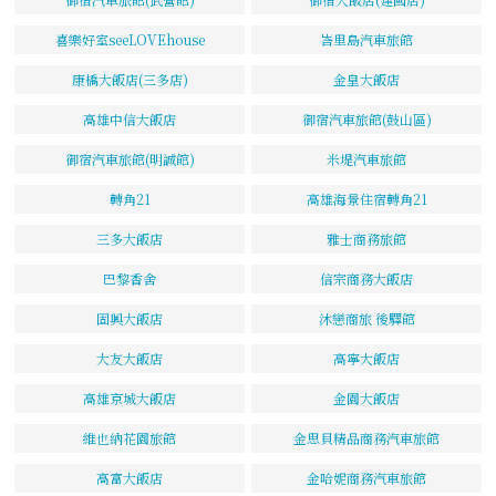
喜樂好室seeLOVEhouse
峇里島汽車旅館
康橋大飯店(三多店)
金皇大飯店
高雄中信大飯店
御宿汽車旅館(鼓山區)
御宿汽車旅館(明誠館)
米堤汽車旅館
轉角21
高雄海景住宿轉角21
三多大飯店
雅士商務旅館
巴黎香舍
信宗商務大飯店
固興大飯店
沐戀商旅 後驛館
大友大飯店
高寧大飯店
高雄京城大飯店
金園大飯店
維也納花園旅館
金思貝精品商務汽車旅館
高富大飯店
金哈妮商務汽車旅館