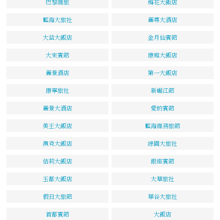
巴黎商旅
梅花大飯店
藍海大旅社
麗尊大酒店
大益大飯店
金月仙賓館
大來賓館
康庭大飯店
麗景酒店
第一大飯店
康寧旅社
新崛江館
麗景大酒店
愛的賓館
美王大飯店
藍海商務旅館
澳克大飯店
綠園大旅社
佶莉大飯店
銀座賓館
玉都大飯店
大華旅社
假日大旅館
華谷大旅社
首都賓館
大飯店