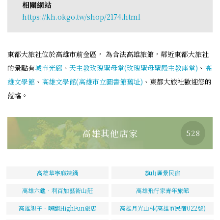
相關網站
https://kh.okgo.tw/shop/2174.html
東都大旅社位於高雄市前金區， 為合法高雄旅館，鄰近東都大旅社
的景點有
城市光廊
、
天主教玫瑰聖母堂(玫瑰聖母聖殿主教座堂)
、
高
雄文學館
、
高雄文學館(高雄市立圖書館舊址)
、東都大旅社歡迎您的
蒞臨。
高雄其他店家
528
高雄華寧麻辣鍋
旗山麗景民宿
高雄六龜．利百加藝術山莊
高雄飛行家青年旅館
高雄親子．嗨翻HighFun旅店
高雄月光山林(高雄市民宿022號)