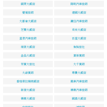
國眾大飯店
陽明汽車旅館
薆蔓旅館
建國大飯店
大都會大飯店
潮岱汽車旅館
芝豐大飯店
克來大飯店
星君汽車旅館
百星大飯店
瑞宮大飯店
集賢旅社
金品大飯店
富新賓館
芳賓大旅社
大千賓館
大爺賓館
尊貴大飯店
香格里拉精緻飯店
風車汽車旅館
新宿大飯店
德惠汽車旅館
德惠大飯店
國森大飯店
中和旅社
一誠旅館