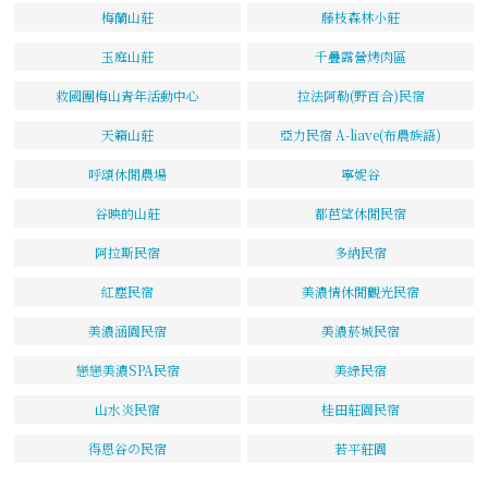
梅蘭山莊
藤枝森林小莊
玉庭山莊
千疊露營烤肉區
救國團梅山青年活動中心
拉法阿勒(野百合)民宿
天籟山莊
亞力民宿 A-liave(布農族語)
呼頌休閒農場
寧妮谷
谷映的山莊
都芭望休閒民宿
阿拉斯民宿
多納民宿
紅塵民宿
美濃情休閒觀光民宿
美濃涵園民宿
美濃菸城民宿
戀戀美濃SPA民宿
美綠民宿
山水炎民宿
桂田莊園民宿
得恩谷の民宿
若平莊園