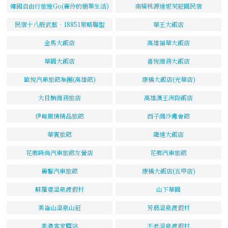
韓國自由行旅遊Go(麗伶的簡單生活)
南橫桃源達妮芙莊園民宿
民宿十八般武藝‧18851策略聯盟
華王大飯店
金馬大飯店
高雄福華大飯店
華園大飯店
喜悅商務大飯店
歐悅汽車旅館集團(高雄館)
康橋大飯店(光華店)
大目鮪商務旅店
高雄漢王洲際飯店
伊甸風情精品旅館
西子灣沙灘會館
華賓旅館
龍達大飯店
花鄉時尚汽車旅館左營店
花鄉汽車旅館
麗馨汽車旅館
康橋大飯店(五甲店)
蘇羅婆溫泉渡假村
山下華園
美崙山溫泉山莊
芳晨溫泉渡假村
美濃客家驛站
不老溫泉渡假村