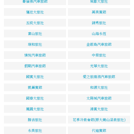
哥倫佈汽車旅館
城都大旅社
蓮池大旅社
萬美賓館
五統大旅社
錦秀旅社
富山旅社
山海永恆
瑞和旅社
金銀島汽車旅館
情悅汽車旅館
中里旅社
假期汽車旅館
光華大旅社
國賓大旅社
愛之旅商務汽車旅館
凱麗賓館
和源大旅社
國春大旅社
太陽城汽車旅館
鳳園大旅社
鴻賓大旅社
勝吉旅社
花季冷泉會館(原大崗山溫泉旅社)
永美旅社
代迪賓館