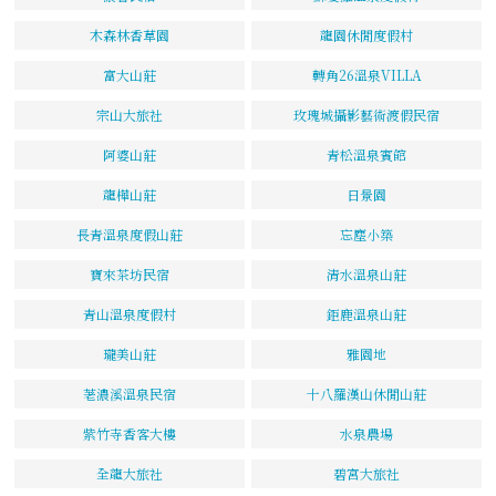
木森林香草園
龍園休閒度假村
富大山莊
轉角26溫泉VILLA
宗山大旅社
玫瑰城攝影藝術渡假民宿
阿婆山莊
青松溫泉賓館
龍樺山莊
日景園
長青溫泉度假山莊
忘塵小築
寶來茶坊民宿
清水溫泉山莊
青山溫泉度假村
鉅鹿溫泉山莊
瓏美山莊
雅園地
荖濃溪溫泉民宿
十八羅漢山休閒山莊
紫竹寺香客大樓
水泉農場
全龍大旅社
碧宮大旅社