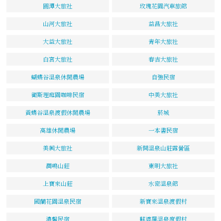
圓潭大旅社
玫瑰花園汽車旅館
山河大旅社
益昌大旅社
大益大旅社
青年大旅社
白宮大旅社
春吉大旅社
蝴蝶谷溫泉休閒農場
自強民宿
衛斯理庭園咖啡民宿
中美大旅社
黃蝶谷溫泉渡假休閒農場
菸城
高雄休閒農場
一本書民宿
美興大旅社
新開溫泉山莊露營區
澗鳴山莊
東明大旅社
上寶來山莊
水密溫泉館
國蘭花園溫泉民宿
新寶來溫泉渡假村
濃馨民宿
蘇婆羅溫泉度假村