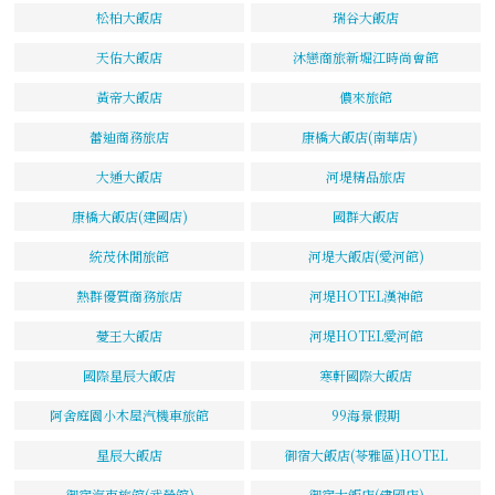
松柏大飯店
瑞谷大飯店
天佑大飯店
沐戀商旅新堀江時尚會館
黃帝大飯店
儂來旅館
蕾迪商務旅店
康橋大飯店(南華店)
大通大飯店
河堤精品旅店
康橋大飯店(建國店)
國群大飯店
統茂休閒旅館
河堤大飯店(愛河館)
熱群優質商務旅店
河堤HOTEL漢神館
薆王大飯店
河堤HOTEL愛河館
國際星辰大飯店
寒軒國際大飯店
阿舍庭園小木屋汽機車旅館
99海景假期
星辰大飯店
御宿大飯店(苓雅區)HOTEL
御宿汽車旅館(武營館)
御宿大飯店(建國店)