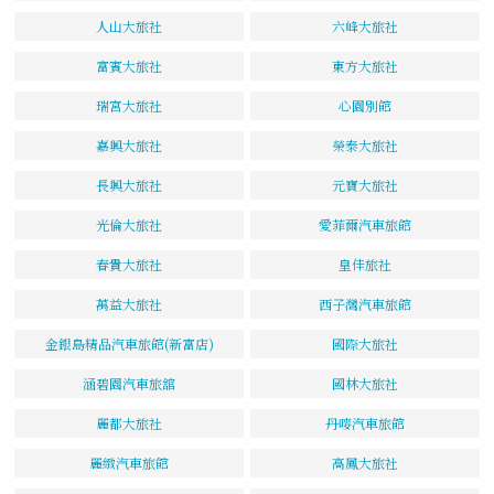
人山大旅社
六峰大旅社
富賓大旅社
東方大旅社
瑞宮大旅社
心園別館
嘉興大旅社
榮泰大旅社
長興大旅社
元寶大旅社
光倫大旅社
愛菲爾汽車旅館
春貴大旅社
皇佳旅社
萬益大旅社
西子灣汽車旅館
金銀島精品汽車旅館(新富店)
國際大旅社
涵碧園汽車旅舘
國林大旅社
麗都大旅社
丹嘜汽車旅館
麗緻汽車旅館
高鳳大旅社