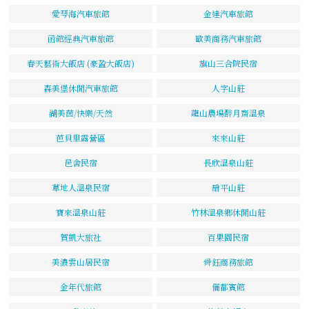
愛琴海汽車旅館
金達汽車旅館
函館經典汽車旅館
歐美商務汽車旅館
春天藝術大飯店 (豪盈大飯店)
旗山三合院民宿
森美堡休閒汽車旅館
人字山莊
湖美茵/快樂/天然
龍山農場醉月齋溫泉
芭貝里露營區
來來山莊
邑舍民宿
長欣溫泉山莊
草地人溫泉民宿
扇平山莊
寶來溫泉山莊
竹林溫泉鄉休閒山莊
賀凱大旅社
百果園民宿
美濃雲山居民宿
舜鈺商務旅館
金年代旅館
儷都賓館