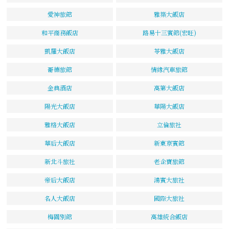
愛神旅館
雅築大飯店
和平商務飯店
路易十三賓館(宏旺)
凱羅大飯店
苓雅大飯店
哥德旅館
情緣汽車旅館
金典酒店
高第大飯店
陽光大飯店
華陽大飯店
雅格大飯店
立倫旅社
華后大飯店
新東京賓館
新北斗旅社
老企寶旅館
帝后大飯店
鴻賓大旅社
名人大飯店
國際大旅社
梅園別館
高雄統合飯店