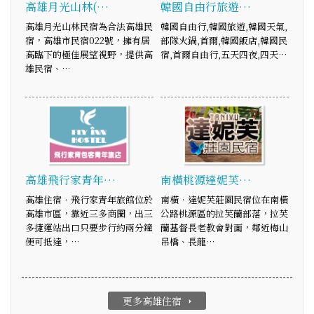
高雄月光山林(…
韓國自由行旅遊…
高雄月光山林民宿為合法高雄民
韓國自由行,韓國旅遊,韓國天氣,
宿，高雄市民宿022號，擁有居
部隊火鍋,首爾,韓國飯店,韓國民
高臨下的極佳展望視野，提供高
宿,首爾自由行,五天四夜,四天…
雄民宿、…
高雄飛行家青年…
南橫桃源達妮芙…
高雄住宿．飛行家青年旅館位於
南橫‧達妮芙莊園民宿位在南橫
高雄市區，靠近三多商圈，出三
公路桃源區的拉芙蘭部落，拉芙
多捷運站出口只要步行約兩分鐘
蘭基督長老教會對面，鄰近梅山
便可抵達，…
吊橋、長龍…
更多高雄住宿
arrow_right