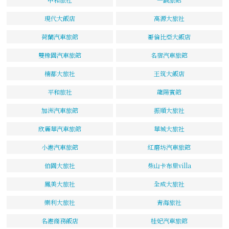
現代大飯店
高源大旅社
荷蘭汽車旅館
哥倫比亞大飯店
雙橡園汽車旅館
名宿汽車旅館
楠都大旅社
王筑大飯店
平和旅社
龍陽賓館
加洲汽車旅館
振順大旅社
欣麗華汽車旅館
華城大旅社
小港汽車旅館
紅磨坊汽車旅館
伯園大旅社
柴山卡布里villa
鳳美大旅社
全成大旅社
樂利大旅社
青海旅社
名港商務飯店
桂妃汽車旅館