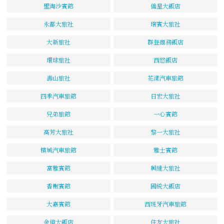
聖淘沙賓館
僑星大飯店
永都大旅社
瑞賓大旅社
大新旅社
群登商務飯店
環球旅社
西悠飯店
壽山旅社
花漾汽車旅館
四季汽車旅館
日宏大旅社
兄弟旅館
一心賓館
高芳大旅社
黎一大旅社
檳城汽車旅館
雅士賓館
富雅賓館
興達大旅社
香榭賓館
國統大飯店
大嘉賓館
西班牙汽車旅館
金億大飯店
住友大旅社