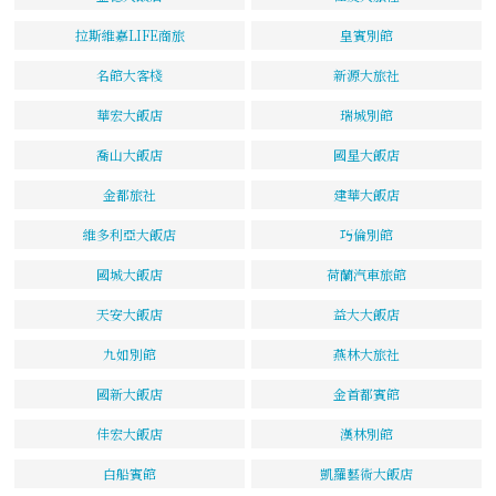
拉斯維嘉LIFE商旅
皇賓別館
名館大客棧
新源大旅社
華宏大飯店
瑞城別館
喬山大飯店
國星大飯店
金都旅社
建華大飯店
維多利亞大飯店
巧倫別館
國城大飯店
荷蘭汽車旅館
天安大飯店
益大大飯店
九如別館
燕林大旅社
國新大飯店
金首都賓館
佳宏大飯店
漢林別館
白船賓館
凱羅藝術大飯店