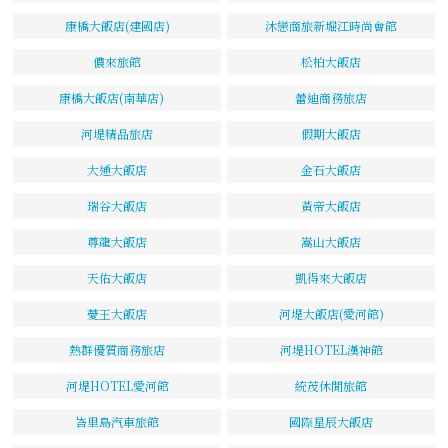
康橋大飯店(建國店)
沐戀商旅新堀江時尚會館
儂來旅館
松柏大飯店
康橋大飯店(南華店)
蕾迪商務旅店
河堤精品旅店
假期大飯店
大通大飯店
金石大飯店
瑞谷大飯店
黃帝大飯店
尊龍大飯店
嵩山大飯店
天佑大飯店
凱得來大飯店
薆王大飯店
河堤大飯店(愛河館)
熱群優質商務旅店
河堤HOTEL漢神館
河堤HOTEL愛河館
統茂休閒旅館
峇里島汽車旅館
國際星辰大飯店