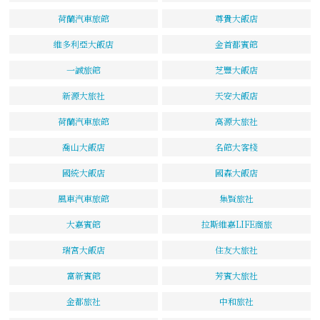
荷蘭汽車旅館
尊貴大飯店
維多利亞大飯店
金首都賓館
一誠旅館
芝豐大飯店
新源大旅社
天安大飯店
荷蘭汽車旅館
高源大旅社
喬山大飯店
名館大客棧
國統大飯店
國森大飯店
風車汽車旅館
集賢旅社
大嘉賓館
拉斯維嘉LIFE商旅
瑞宮大飯店
住友大旅社
富新賓館
芳賓大旅社
金都旅社
中和旅社