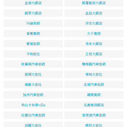
金億大飯店
凱羅藝術大飯店
國眾大飯店
金品大飯店
巧倫別館
佳宏大飯店
香榭賓館
大千賓館
薆蔓旅館
克來大飯店
平和旅社
王筑大飯店
欣麗華汽車旅館
雙橡園汽車旅館
振順大旅社
華城大旅社
楠都大旅社
名宿汽車旅館
加洲汽車旅館
龍陽賓館
柴山卡布里villa
名港商務飯店
紅磨坊汽車旅館
客萊頌汽車旅館
伯園大旅社
樂利大旅社