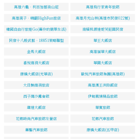
高雄六龜．利百加藝術山莊
高雄飛行家青年旅館
高雄親子．嗨翻HighFun旅店
高雄月光山林(高雄市民宿022號)
韓國自由行旅遊Go(麗伶的簡單生活)
南橫桃源達妮芙莊園民宿
民宿十八般武藝‧18851策略聯盟
華王大飯店
金馬大飯店
高雄福華大飯店
喜悅商務大飯店
華園大飯店
康橋大飯店(光華店)
歐悅汽車旅館集團(高雄館)
大目鮪商務旅店
高雄漢王洲際飯店
西子灣沙灘會館
伊甸風情精品旅館
龍達大飯店
華賓旅館
花鄉時尚汽車旅館左營店
花鄉汽車旅館
麗馨汽車旅館
康橋大飯店(五甲店)