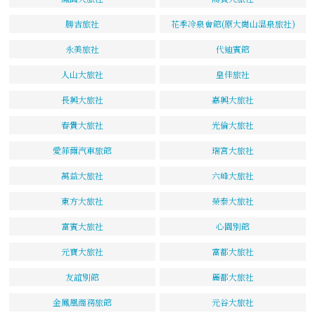
勝吉旅社
花季冷泉會館(原大崗山溫泉旅社)
永美旅社
代迪賓館
人山大旅社
皇佳旅社
長興大旅社
嘉興大旅社
春貴大旅社
光倫大旅社
愛菲爾汽車旅館
瑞宮大旅社
萬益大旅社
六峰大旅社
東方大旅社
榮泰大旅社
富賓大旅社
心園別館
元寶大旅社
富都大旅社
友誼別館
麗都大旅社
金鳳凰商務旅館
元谷大旅社