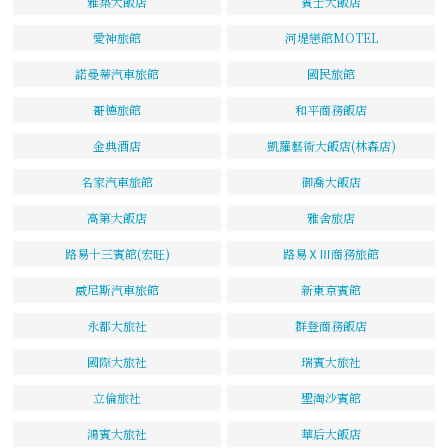
雅築大飯店
賓士大飯店
愛神旅館
河堤戀館MOTEL
諾曼蒂汽車旅館
國民旅館
哥德旅館
和平商務飯店
金典酒店
凱羅藝術大飯店(林森店)
名家汽車旅館
御喬大飯店
高第大飯店
雅舍旅店
路易十三賓館(宏旺)
路易ⅩⅢ商務旅館
威尼斯汽車旅館
新東京賓館
永都大旅社
群登商務飯店
國際大旅社
瑞賓大旅社
立倫旅社
聖淘沙賓館
鴻賓大旅社
華后大飯店