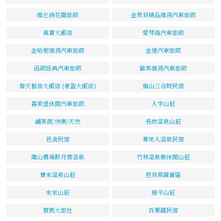
維也納花園旅館
金思貝精品商務汽車旅館
高富大飯店
愛琴海汽車旅館
金哈妮商務汽車旅館
金達汽車旅館
函館經典汽車旅館
歐美商務汽車旅館
春天藝術大飯店 (豪盈大飯店)
旗山三合院民宿
森美堡休閒汽車旅館
人字山莊
湖美茵/快樂/天然
長欣溫泉山莊
邑舍民宿
草地人溫泉民宿
龍山農場醉月齋溫泉
竹林溫泉鄉休閒山莊
寶來溫泉山莊
芭貝里露營區
來來山莊
扇平山莊
賀凱大旅社
百果園民宿