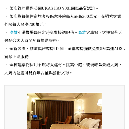
． 飯店管理通過英國UKAS ISO 9001國際品質認證。
． 飯店為每位住宿旅客投保意外險每人最高300萬元，交通乘客意
外險每人最高200萬元。
．
高雄
小港機場每日定時免費接送服務。
高雄
火車站、客運站全天
候配合客人時間免費接送服務。
． 全新裝潢、精緻典雅客房112間。全部客房提供免費8M高速ADSL
寬頻上網服務。
． 全棟建築物採用不燃防火建材。挑高中庭、玻璃帷幕景觀大廳，
大廳內隨處可見百年古董與藝術文物。