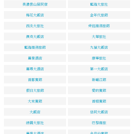
美濃雲山居民宿
藍海大旅社
梅花大飯店
金年代旅館
西北大旅社
舜鈺商務旅館
澳克大飯店
大華旅社
藍海商務旅館
九福大飯店
麗景酒店
康寧旅社
麗尊大酒店
第一大飯店
首都賓館
新崛江館
假日大旅館
愛的賓館
大來賓館
首相賓館
大飯店
佶莉大飯店
綠園大旅社
巴黎商旅
麗景大酒店
金月仙賓館