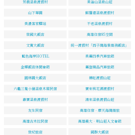
芳晨溫泉渡假村
美崙山溫泉山莊
山下華園
蘇羅婆溫泉渡假村
美濃客家驛站
不老溫泉渡假村
世國大飯店
高雄住宿85空間
文賓大飯店
統一渡假村「西子灣海景商務飯店」
藍色海岸HOTEL
美麗四季汽車旅館
金輝飯店休閒會館
麗登精品汽車旅館
圓林園大飯店
德旺渡假山莊
六龜三隻小豬溫泉木屋民宿
寶來桃花源渡假村
嘉寶溫泉渡假村
鴻來溫泉渡假山莊
友生民宿
高雄住宿‧摩天海灣商旅
高雄古木拉民宿
高雄義大．明山莊人文會館
世紀旅店
國群大飯店