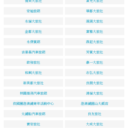
復美大旅社
富光大旅社
安迪旅館
華都大旅社
永福大旅社
親親大旅社
金都大旅社
富雅大旅社
永傑賓館
燕莊大旅社
吉普森汽車旅館
芳賓大旅社
啟發旅社
嘉一大旅社
和興大旅社
志弘大旅社
新美都大旅社
良朋大旅社
林園商務汽車旅館
鴻福大旅社
救國團澄清湖青年活動中心
澄清湖圓山大飯店
太湖船汽車旅館
良友旅社
寶安旅社
大成大旅社