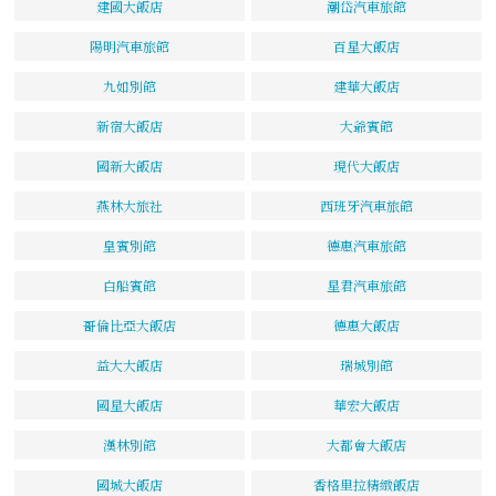
建國大飯店
潮岱汽車旅館
陽明汽車旅館
百星大飯店
九如別館
建華大飯店
新宿大飯店
大爺賓館
國新大飯店
現代大飯店
燕林大旅社
西班牙汽車旅館
皇賓別館
德惠汽車旅館
白船賓館
星君汽車旅館
哥倫比亞大飯店
德惠大飯店
益大大飯店
瑞城別館
國星大飯店
華宏大飯店
漢林別館
大都會大飯店
國城大飯店
香格里拉精緻飯店