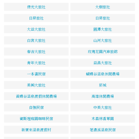
佛光大旅社
大樹旅社
日昇旅社
日昇旅社
大益大旅社
圓潭大旅社
白宮大旅社
山河大旅社
春吉大旅社
玫瑰花園汽車旅館
青年大旅社
益昌大旅社
一本書民宿
蝴蝶谷溫泉休閒農場
美興大旅社
菸城
黃蝶谷溫泉渡假休閒農場
高雄休閒農場
自強民宿
中美大旅社
衛斯理庭園咖啡民宿
木森林香草園
新寶來溫泉渡假村
荖濃溪溫泉民宿