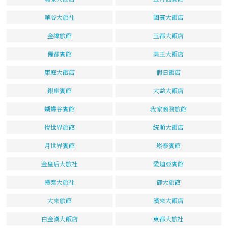
華谷大旅社
國賓大飯店
金緯旅館
玉都大飯店
儷都賓館
美王大飯店
康庭大飯店
假日飯店
銀座賓館
大益大飯店
蝴蝶谷賓館
我家商務旅館
悅世界旅館
統順大飯店
月世界賓館
崧泰賓館
金皇后大旅社
愛迪亞賓館
漢泰大旅社
御大旅館
大來旅館
漢來大飯店
白金漢大飯店
東都大旅社