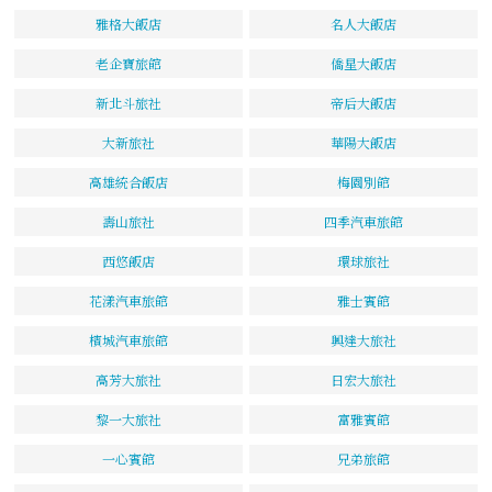
雅格大飯店
名人大飯店
老企寶旅館
僑星大飯店
新北斗旅社
帝后大飯店
大新旅社
華陽大飯店
高雄統合飯店
梅園別館
壽山旅社
四季汽車旅館
西悠飯店
環球旅社
花漾汽車旅館
雅士賓館
檳城汽車旅館
興達大旅社
高芳大旅社
日宏大旅社
黎一大旅社
富雅賓館
一心賓館
兄弟旅館