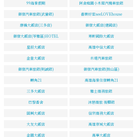
99海景假期
阿舍庭園小木屋汽機車旅館
御宿汽車旅館(武營館)
喜樂好室seeLOVEhouse
康橋大飯店(三多店)
御宿大飯店(建國店)
御宿大飯店(苓雅區)HOTEL
寒軒國際大飯店
星辰大飯店
高雄中信大飯店
金皇大飯店
米堤汽車旅館
御宿汽車旅館(明誠館)
御宿汽車旅館(鼓山區)
轉角21
高雄海景住宿轉角21
三多大飯店
雅士商務旅館
巴黎香舍
沐戀商旅 後驛館
固興大飯店
信宗商務大飯店
大友大飯店
高雄京城大飯店
金園大飯店
高寧大飯店