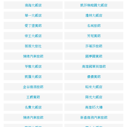
南海大飯店
凱莎琳庭園大飯店
華一大飯店
瓊林大飯店
愛丁堡賓館
名城旅館
帝王大飯店
芳苑賓館
薇薇大旅社
莎蔓莎旅館
情緣汽車旅館
圓夢園賓館
苓雅大飯店
高雄國軍英雄館
凱羅大飯店
儂儂賓館
金谷商務旅館
昭來大飯店
王爵賓館
陽光大飯店
名貴大飯店
高雄85大樓
情綠汽車旅館
新喜商務汽車旅館