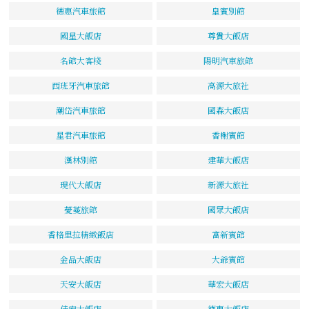
德惠汽車旅館
皇賓別館
國星大飯店
尊貴大飯店
名館大客棧
陽明汽車旅館
西班牙汽車旅館
高源大旅社
潮岱汽車旅館
國森大飯店
星君汽車旅館
香榭賓館
漢林別館
建華大飯店
現代大飯店
新源大旅社
薆蔓旅館
國眾大飯店
香格里拉精緻飯店
富新賓館
金品大飯店
大爺賓館
天安大飯店
華宏大飯店
佳宏大飯店
德惠大飯店