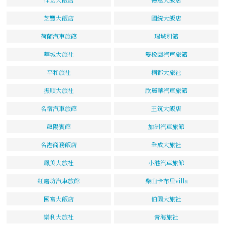
芝豐大飯店
國統大飯店
荷蘭汽車旅館
瑞城別館
華城大旅社
雙橡園汽車旅館
平和旅社
楠都大旅社
振順大旅社
欣麗華汽車旅館
名宿汽車旅館
王筑大飯店
龍陽賓館
加洲汽車旅館
名港商務飯店
全成大旅社
鳳美大旅社
小港汽車旅館
紅磨坊汽車旅館
柴山卡布里villa
國富大飯店
伯園大旅社
樂利大旅社
青海旅社