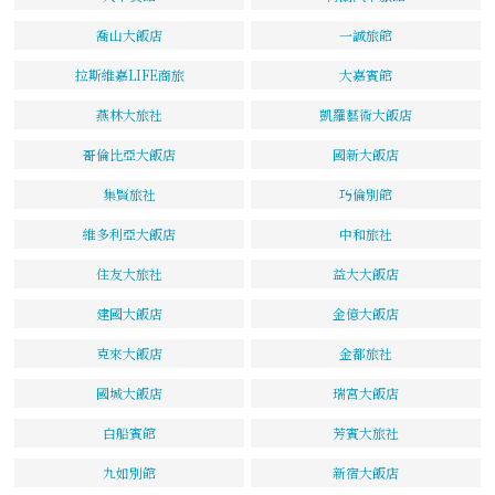
喬山大飯店
一誠旅館
拉斯維嘉LIFE商旅
大嘉賓館
燕林大旅社
凱羅藝術大飯店
哥倫比亞大飯店
國新大飯店
集賢旅社
巧倫別館
維多利亞大飯店
中和旅社
住友大旅社
益大大飯店
建國大飯店
金億大飯店
克來大飯店
金都旅社
國城大飯店
瑞宮大飯店
白船賓館
芳賓大旅社
九如別館
新宿大飯店