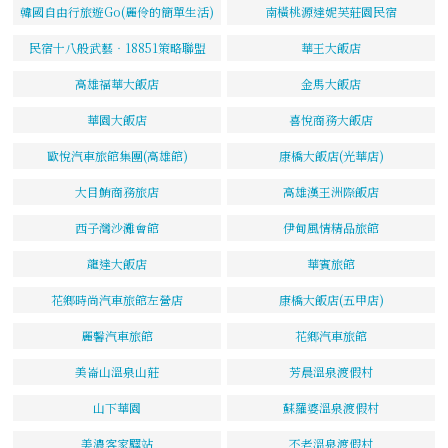
韓國自由行旅遊Go(麗伶的簡單生活)
南橫桃源達妮芙莊園民宿
民宿十八般武藝‧18851策略聯盟
華王大飯店
高雄福華大飯店
金馬大飯店
華園大飯店
喜悅商務大飯店
歐悅汽車旅館集團(高雄館)
康橋大飯店(光華店)
大目鮪商務旅店
高雄漢王洲際飯店
西子灣沙灘會館
伊甸風情精品旅館
龍達大飯店
華賓旅館
花鄉時尚汽車旅館左營店
康橋大飯店(五甲店)
麗馨汽車旅館
花鄉汽車旅館
美崙山溫泉山莊
芳晨溫泉渡假村
山下華園
蘇羅婆溫泉渡假村
美濃客家驛站
不老溫泉渡假村