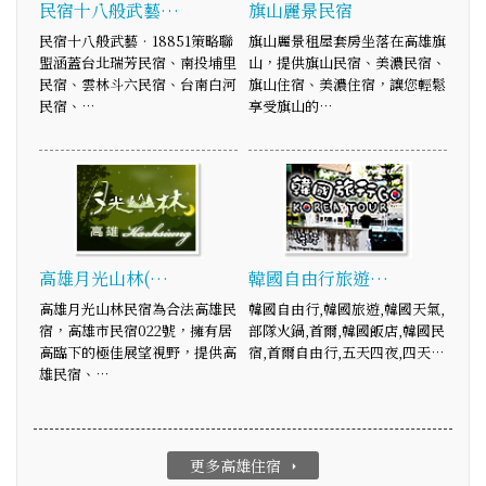
民宿十八般武藝…
旗山麗景民宿
民宿十八般武藝‧18851策略聯
旗山麗景租屋套房坐落在高雄旗
盟涵蓋台北瑞芳民宿、南投埔里
山，提供旗山民宿、美濃民宿、
民宿、雲林斗六民宿、台南白河
旗山住宿、美濃住宿，讓您輕鬆
民宿、…
享受旗山的…
高雄月光山林(…
韓國自由行旅遊…
高雄月光山林民宿為合法高雄民
韓國自由行,韓國旅遊,韓國天氣,
宿，高雄市民宿022號，擁有居
部隊火鍋,首爾,韓國飯店,韓國民
高臨下的極佳展望視野，提供高
宿,首爾自由行,五天四夜,四天…
雄民宿、…
更多高雄住宿
arrow_right