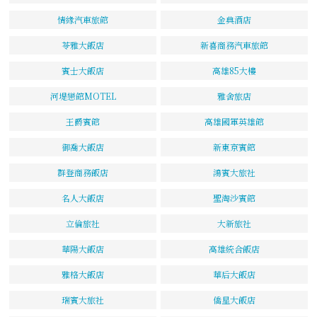
情緣汽車旅館
金典酒店
苓雅大飯店
新喜商務汽車旅館
賓士大飯店
高雄85大樓
河堤戀館MOTEL
雅舍旅店
王爵賓館
高雄國軍英雄館
御喬大飯店
新東京賓館
群登商務飯店
鴻賓大旅社
名人大飯店
聖淘沙賓館
立倫旅社
大新旅社
華陽大飯店
高雄統合飯店
雅格大飯店
華后大飯店
瑞賓大旅社
僑星大飯店