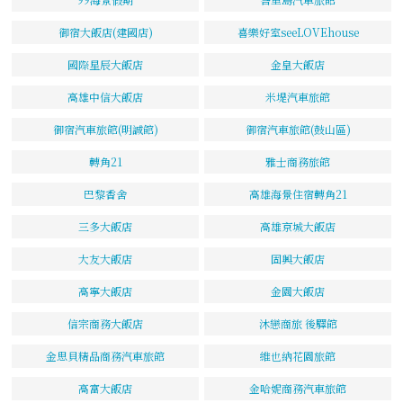
御宿大飯店(建國店)
喜樂好室seeLOVEhouse
國際星辰大飯店
金皇大飯店
高雄中信大飯店
米堤汽車旅館
御宿汽車旅館(明誠館)
御宿汽車旅館(鼓山區)
轉角21
雅士商務旅館
巴黎香舍
高雄海景住宿轉角21
三多大飯店
高雄京城大飯店
大友大飯店
固興大飯店
高寧大飯店
金園大飯店
信宗商務大飯店
沐戀商旅 後驛館
金思貝精品商務汽車旅館
維也納花園旅館
高富大飯店
金哈妮商務汽車旅館