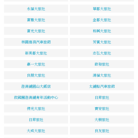
永福大旅社
華都大旅社
富雅大旅社
金都大旅社
富光大旅社
和興大旅社
林園商務汽車旅館
芳賓大旅社
新美都大旅社
志弘大旅社
嘉一大旅社
啟發旅社
良朋大旅社
鴻福大旅社
澄清湖圓山大飯店
太湖船汽車旅館
救國團澄清湖青年活動中心
日昇旅社
佛光大旅社
寶安旅社
日昇旅社
大樹旅社
大成大旅社
良友旅社