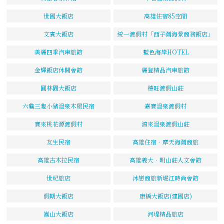
世國大飯店
高雄住宿85空間
文賓大飯店
統一渡假村「西子灣海景商務飯店」
美麗四季汽車旅館
藍色海岸HOTEL
金輝飯店休閒會館
麗登精品汽車旅館
圓林園大飯店
德旺渡假山莊
六龜三隻小豬溫泉木屋民宿
嘉寶溫泉渡假村
寶來桃花源渡假村
鴻來溫泉渡假山莊
友生民宿
高雄住宿‧摩天海灣商旅
高雄古木拉民宿
高雄義大．明山莊人文會館
世紀旅店
沐戀商旅新堀江時尚會館
假期大飯店
康橋大飯店(建國店)
嵩山大飯店
河堤精品旅店