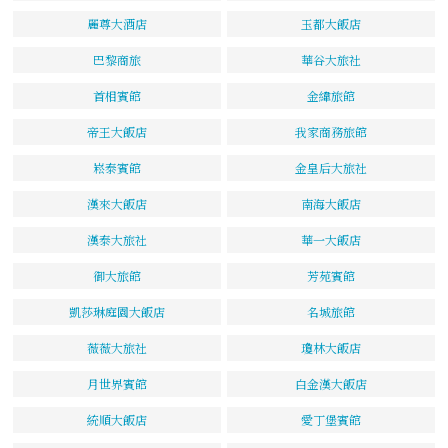
麗尊大酒店
玉都大飯店
巴黎商旅
華谷大旅社
首相賓館
金緯旅館
帝王大飯店
我家商務旅館
崧泰賓館
金皇后大旅社
漢來大飯店
南海大飯店
漢泰大旅社
華一大飯店
御大旅館
芳苑賓館
凱莎琳庭園大飯店
名城旅館
薇薇大旅社
瓊林大飯店
月世界賓館
白金漢大飯店
統順大飯店
愛丁堡賓館