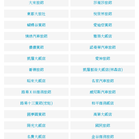
大來旅館
莎蔓莎旅館
東都大旅社
悅世界旅館
蝴蝶谷賓館
愛迪亞賓館
情綠汽車旅館
雅築大飯店
儂儂賓館
諾曼蒂汽車旅館
凱羅大飯店
愛神旅館
哥德旅館
凱羅藝術大飯店(林森店)
昭來大飯店
名家汽車旅館
路易ⅩⅢ商務旅館
威尼斯汽車旅館
路易十三賓館(宏旺)
和平商務飯店
圓夢園賓館
高第大飯店
陽光大飯店
國民旅館
名貴大飯店
金谷商務旅館