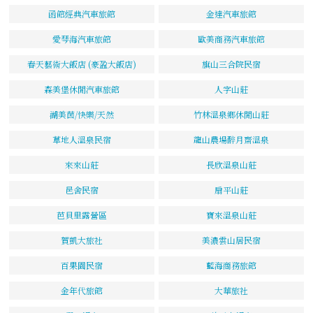
函館經典汽車旅館
金達汽車旅館
愛琴海汽車旅館
歐美商務汽車旅館
春天藝術大飯店 (豪盈大飯店)
旗山三合院民宿
森美堡休閒汽車旅館
人字山莊
湖美茵/快樂/天然
竹林溫泉鄉休閒山莊
草地人溫泉民宿
龍山農場醉月齋溫泉
來來山莊
長欣溫泉山莊
邑舍民宿
扇平山莊
芭貝里露營區
寶來溫泉山莊
賀凱大旅社
美濃雲山居民宿
百果園民宿
藍海商務旅館
金年代旅館
大華旅社