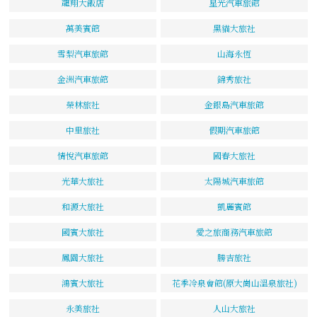
龍翔大飯店
星光汽車旅館
萬美賓館
黑貓大旅社
雪梨汽車旅館
山海永恆
金洲汽車旅館
錦秀旅社
榮林旅社
金銀島汽車旅館
中里旅社
假期汽車旅館
情悅汽車旅館
國春大旅社
光華大旅社
太陽城汽車旅館
和源大旅社
凱麗賓館
國賓大旅社
愛之旅商務汽車旅館
鳳園大旅社
勝吉旅社
鴻賓大旅社
花季冷泉會館(原大崗山溫泉旅社)
永美旅社
人山大旅社