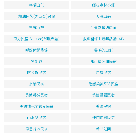
梅蘭山莊
藤枝森林小莊
拉法阿勒(野百合)民宿
天籟山莊
玉庭山莊
千疊露營烤肉區
亞力民宿 A-liave(布農族語)
救國團梅山青年活動中心
呼頌休閒農場
谷映的山莊
寧妮谷
都芭望休閒民宿
阿拉斯民宿
紅塵民宿
多納民宿
戀戀美濃SPA民宿
美濃菸城民宿
美濃涵園民宿
美濃情休閒觀光民宿
美綠民宿
山水炎民宿
桂田莊園民宿
得恩谷の民宿
若平莊園