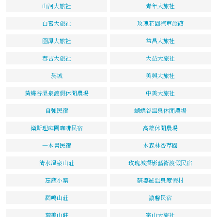
山河大旅社
青年大旅社
白宮大旅社
玫瑰花園汽車旅館
圓潭大旅社
益昌大旅社
春吉大旅社
大益大旅社
菸城
美興大旅社
黃蝶谷溫泉渡假休閒農場
中美大旅社
自強民宿
蝴蝶谷溫泉休閒農場
衛斯理庭園咖啡民宿
高雄休閒農場
一本書民宿
木森林香草園
清水溫泉山莊
玫瑰城攝影藝術渡假民宿
忘塵小築
蘇婆羅溫泉度假村
澗鳴山莊
濃馨民宿
瓏美山莊
宗山大旅社