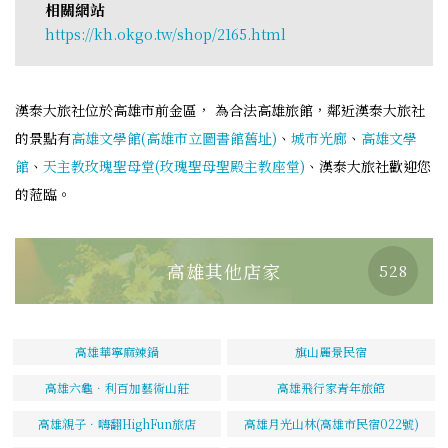
相關網站
https://kh.okgo.tw/shop/2165.html
漢泰大旅社位於高雄市前金區， 為合法高雄旅館，鄰近漢泰大旅社
的景點有
高雄文學館(高雄市立圖書館舊址)
、
城市光廊
、
高雄文學
館
、
天主教玫瑰聖母堂(玫瑰聖母聖殿主教座堂)
、漢泰大旅社歡迎您
的蒞臨。
高雄其他店家
528
高雄華寧麻辣鍋
旗山麗景民宿
高雄六龜．利百加藝術山莊
高雄飛行家青年旅館
高雄親子．嗨翻HighFun旅店
高雄月光山林(高雄市民宿022號)