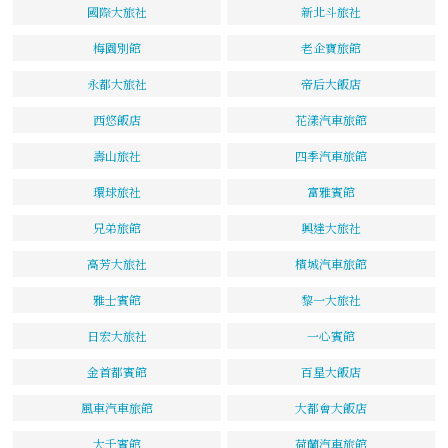
國際大旅社
新北斗旅社
梅園別館
老企寶旅館
永都大旅社
帝后大飯店
西悠飯店
花漾汽車旅館
壽山旅社
四季汽車旅館
環球旅社
富雅賓館
兄弟旅館
興達大旅社
高芳大旅社
檳城汽車旅館
雅士賓館
黎一大旅社
日宏大旅社
一心賓館
金首都賓館
百星大飯店
風車汽車旅館
大都會大飯店
大千賓館
荷蘭汽車旅館