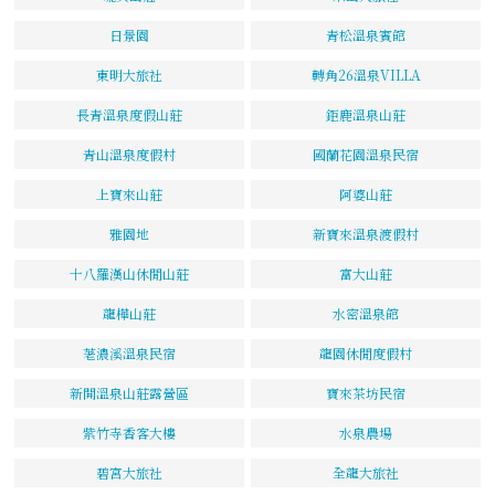
日景園
青松溫泉賓館
東明大旅社
轉角26溫泉VILLA
長青溫泉度假山莊
鉅鹿溫泉山莊
青山溫泉度假村
國蘭花園溫泉民宿
上寶來山莊
阿婆山莊
雅園地
新寶來溫泉渡假村
十八羅漢山休閒山莊
富大山莊
龍樺山莊
水密溫泉館
荖濃溪溫泉民宿
龍園休閒度假村
新開溫泉山莊露營區
寶來茶坊民宿
紫竹寺香客大樓
水泉農場
碧宮大旅社
全龍大旅社