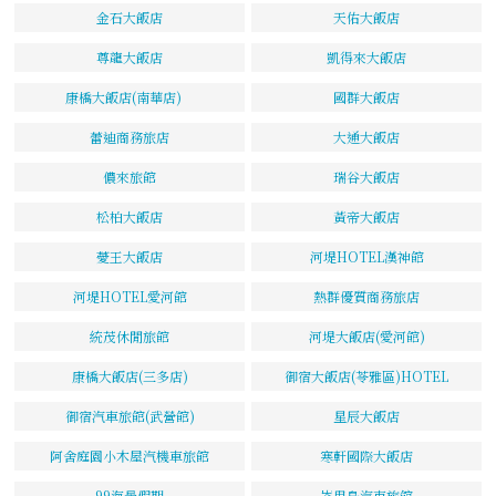
金石大飯店
天佑大飯店
尊龍大飯店
凱得來大飯店
康橋大飯店(南華店)
國群大飯店
蕾迪商務旅店
大通大飯店
儂來旅館
瑞谷大飯店
松柏大飯店
黃帝大飯店
薆王大飯店
河堤HOTEL漢神館
河堤HOTEL愛河館
熱群優質商務旅店
統茂休閒旅館
河堤大飯店(愛河館)
康橋大飯店(三多店)
御宿大飯店(苓雅區)HOTEL
御宿汽車旅館(武營館)
星辰大飯店
阿舍庭園小木屋汽機車旅館
寒軒國際大飯店
99海景假期
峇里島汽車旅館