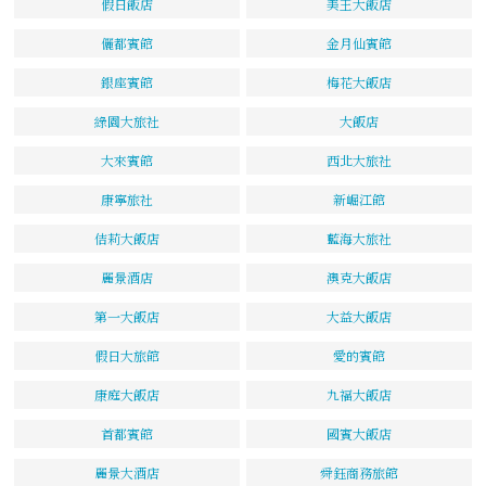
假日飯店
美王大飯店
儷都賓館
金月仙賓館
銀座賓館
梅花大飯店
綠園大旅社
大飯店
大來賓館
西北大旅社
康寧旅社
新崛江館
佶莉大飯店
藍海大旅社
麗景酒店
澳克大飯店
第一大飯店
大益大飯店
假日大旅館
愛的賓館
康庭大飯店
九福大飯店
首都賓館
國賓大飯店
麗景大酒店
舜鈺商務旅館