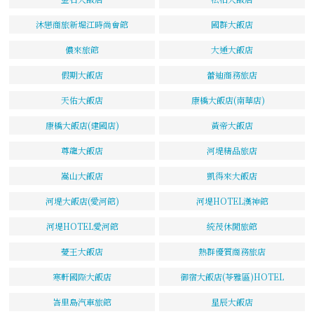
沐戀商旅新堀江時尚會館
國群大飯店
儂來旅館
大通大飯店
假期大飯店
蕾迪商務旅店
天佑大飯店
康橋大飯店(南華店)
康橋大飯店(建國店)
黃帝大飯店
尊龍大飯店
河堤精品旅店
嵩山大飯店
凱得來大飯店
河堤大飯店(愛河館)
河堤HOTEL漢神館
河堤HOTEL愛河館
統茂休閒旅館
薆王大飯店
熱群優質商務旅店
寒軒國際大飯店
御宿大飯店(苓雅區)HOTEL
峇里島汽車旅館
星辰大飯店