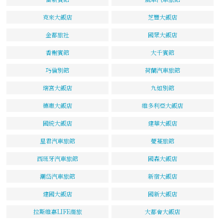
克來大飯店
芝豐大飯店
金都旅社
國眾大飯店
香榭賓館
大千賓館
巧倫別館
荷蘭汽車旅館
瑞宮大飯店
九如別館
德惠大飯店
維多利亞大飯店
國統大飯店
建華大飯店
星君汽車旅館
薆蔓旅館
西班牙汽車旅館
國森大飯店
潮岱汽車旅館
新宿大飯店
建國大飯店
國新大飯店
拉斯維嘉LIFE商旅
大都會大飯店