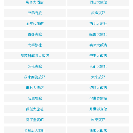
麗尊大酒店
假日大旅館
巴黎商旅
銀座賓館
金年代旅館
西北大旅社
首都賓館
綠園大旅社
大華旅社
澳克大飯店
凱莎琳庭園大飯店
帝王大飯店
芳苑賓館
東都大旅社
我家商務旅館
大來旅館
瓊林大飯店
統順大飯店
名城旅館
悅世界旅館
薇薇大旅社
月世界賓館
愛丁堡賓館
崧泰賓館
金皇后大旅社
漢來大飯店