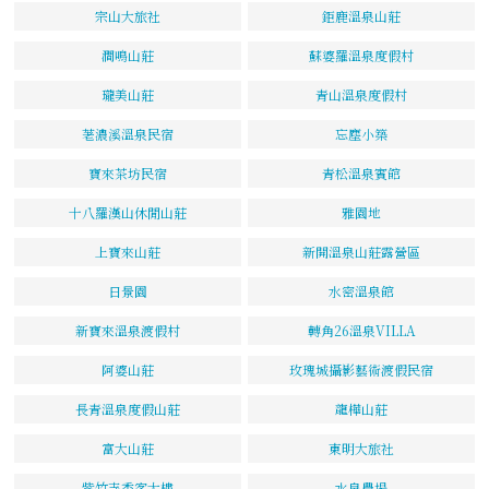
宗山大旅社
鉅鹿溫泉山莊
澗鳴山莊
蘇婆羅溫泉度假村
瓏美山莊
青山溫泉度假村
荖濃溪溫泉民宿
忘塵小築
寶來茶坊民宿
青松溫泉賓館
十八羅漢山休閒山莊
雅園地
上寶來山莊
新開溫泉山莊露營區
日景園
水密溫泉館
新寶來溫泉渡假村
轉角26溫泉VILLA
阿婆山莊
玫瑰城攝影藝術渡假民宿
長青溫泉度假山莊
龍樺山莊
富大山莊
東明大旅社
紫竹寺香客大樓
水泉農場