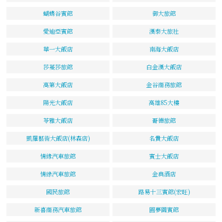
蝴蝶谷賓館
御大旅館
愛迪亞賓館
漢泰大旅社
華一大飯店
南海大飯店
莎蔓莎旅館
白金漢大飯店
高第大飯店
金谷商務旅館
陽光大飯店
高雄85大樓
苓雅大飯店
哥德旅館
凱羅藝術大飯店(林森店)
名貴大飯店
情緣汽車旅館
賓士大飯店
情綠汽車旅館
金典酒店
國民旅館
路易十三賓館(宏旺)
新喜商務汽車旅館
圓夢園賓館