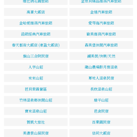
維也納花園旅館
金思貝精品商務汽車旅館
高富大飯店
金達汽車旅館
金哈妮商務汽車旅館
愛琴海汽車旅館
函館經典汽車旅館
歐美商務汽車旅館
春天藝術大飯店 (豪盈大飯店)
森美堡休閒汽車旅館
旗山三合院民宿
湖美茵/快樂/天然
人字山莊
龍山農場醉月齋溫泉
來來山莊
草地人溫泉民宿
芭貝里露營區
長欣溫泉山莊
竹林溫泉鄉休閒山莊
扇平山莊
寶來溫泉山莊
邑舍民宿
賀凱大旅社
百果園民宿
美濃雲山居民宿
佶莉大飯店