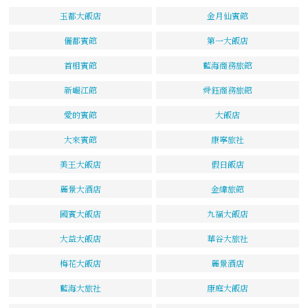
玉都大飯店
金月仙賓館
儷都賓館
第一大飯店
首相賓館
藍海商務旅館
新崛江館
舜鈺商務旅館
愛的賓館
大飯店
大來賓館
康寧旅社
美王大飯店
假日飯店
麗景大酒店
金緯旅館
國賓大飯店
九福大飯店
大益大飯店
華谷大旅社
梅花大飯店
麗景酒店
藍海大旅社
康庭大飯店