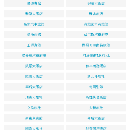
儂儂賓館
御喬大飯店
雅築大飯店
雅舍旅店
名家汽車旅館
高雄國軍英雄館
愛神旅館
威尼斯汽車旅館
王爵賓館
路易ⅩⅢ商務旅館
諾曼蒂汽車旅館
河堤戀館MOTEL
凱羅大飯店
和平商務飯店
昭來大飯店
新北斗旅社
華后大飯店
梅園別館
瑞賓大旅社
高雄統合飯店
立倫旅社
大新旅社
新東京賓館
帝后大飯店
國際大旅社
群登商務飯店