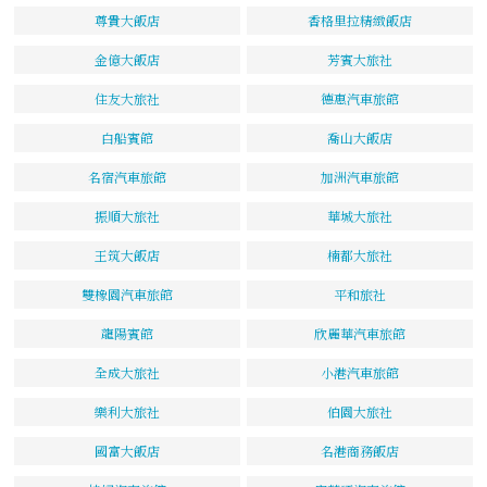
尊貴大飯店
香格里拉精緻飯店
金億大飯店
芳賓大旅社
住友大旅社
德惠汽車旅館
白船賓館
喬山大飯店
名宿汽車旅館
加洲汽車旅館
振順大旅社
華城大旅社
王筑大飯店
楠都大旅社
雙橡園汽車旅館
平和旅社
龍陽賓館
欣麗華汽車旅館
全成大旅社
小港汽車旅館
樂利大旅社
伯園大旅社
國富大飯店
名港商務飯店