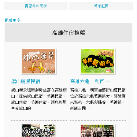
得恩谷の民宿
若平莊園
觀看更多
高雄住宿推薦
旗山麗景民宿
高雄六龜．利百…
旗山麗景租屋套房坐落在高雄旗
高雄六龜．利百加藝術山莊民宿
山，提供旗山民宿、美濃民宿、
位於高雄六龜荖濃溪旁，鄰近寶
旗山住宿、美濃住宿，讓您輕鬆
來溫泉、六龜彩蝶谷、荖濃溪、
享受旗山的…
新威苗圃、…