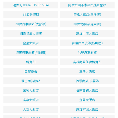
喜樂好室seeLOVEhouse
阿舍庭園小木屋汽機車旅館
99海景假期
康橋大飯店(三多店)
御宿汽車旅館(武營館)
御宿大飯店(建國店)
國際星辰大飯店
高雄中信大飯店
金皇大飯店
御宿汽車旅館(鼓山區)
御宿汽車旅館(明誠館)
米堤汽車旅館
轉角21
高雄海景住宿轉角21
巴黎香舍
三多大飯店
雅士商務旅館
沐戀商旅 後驛館
固興大飯店
信宗商務大飯店
高寧大飯店
金園大飯店
大友大飯店
高雄京城大飯店