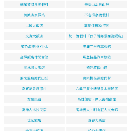
蘇羅婆溫泉渡假村
美崙山溫泉山莊
美濃客家驛站
不老溫泉渡假村
世國大飯店
高雄住宿85空間
文賓大飯店
統一渡假村「西子灣海景商務飯店」
藍色海岸HOTEL
美麗四季汽車旅館
金輝飯店休閒會館
麗登精品汽車旅館
圓林園大飯店
德旺渡假山莊
鴻來溫泉渡假山莊
寶來桃花源渡假村
嘉寶溫泉渡假村
六龜三隻小豬溫泉木屋民宿
友生民宿
高雄住宿‧摩天海灣商旅
高雄古木拉民宿
高雄義大．明山莊人文會館
世紀旅店
瑞谷大飯店
金石大飯店
松柏大飯店