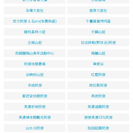
全龍大旅社
碧宮大旅社
亞力民宿 A-liave(布農族語)
千疊露營烤肉區
藤枝森林小莊
天籟山莊
玉庭山莊
拉法阿勒(野百合)民宿
救國團梅山青年活動中心
梅蘭山莊
呼頌休閒農場
寧妮谷
谷映的山莊
紅塵民宿
多納民宿
阿拉斯民宿
都芭望休閒民宿
美綠民宿
美濃菸城民宿
美濃涵園民宿
美濃情休閒觀光民宿
戀戀美濃SPA民宿
山水炎民宿
桂田莊園民宿