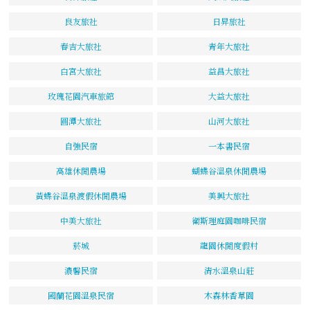
良友旅社
日昇旅社
春吉大旅社
青年大旅社
白宮大旅社
益昌大旅社
玫瑰花園汽車旅館
大益大旅社
圓潭大旅社
山河大旅社
自強民宿
一本書民宿
高雄休閒農場
蝴蝶谷溫泉休閒農場
黃蝶谷溫泉渡假休閒農場
美興大旅社
中美大旅社
衛斯理庭園咖啡民宿
菸城
龍園休閒度假村
濃馨民宿
清水溫泉山莊
國蘭花園溫泉民宿
木森林香草園