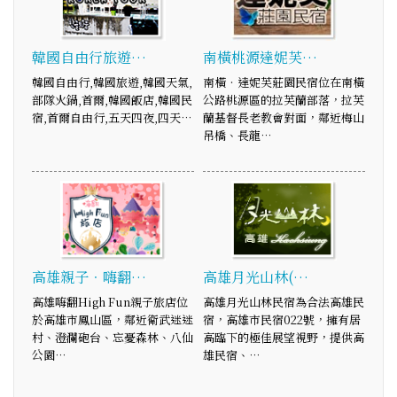
韓國自由行旅遊…
南橫桃源達妮芙…
韓國自由行,韓國旅遊,韓國天氣,
南橫‧達妮芙莊園民宿位在南橫
部隊火鍋,首爾,韓國飯店,韓國民
公路桃源區的拉芙蘭部落，拉芙
宿,首爾自由行,五天四夜,四天…
蘭基督長老教會對面，鄰近梅山
吊橋、長龍…
高雄親子．嗨翻…
高雄月光山林(…
高雄嗨翻High Fun親子旅店位
高雄月光山林民宿為合法高雄民
於高雄市鳳山區，鄰近衛武迷迷
宿，高雄市民宿022號，擁有居
村、澄瀾砲台、忘憂森林、八仙
高臨下的極佳展望視野，提供高
公園…
雄民宿、…