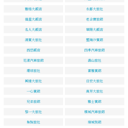
雅格大飯店
永都大旅社
僑星大飯店
老企寶旅館
名人大飯店
華陽大飯店
鴻賓大旅社
聖淘沙賓館
西悠飯店
四季汽車旅館
花漾汽車旅館
壽山旅社
環球旅社
富雅賓館
興達大旅社
日宏大旅社
一心賓館
高芳大旅社
兄弟旅館
雅士賓館
黎一大旅社
檳城汽車旅館
集賢旅社
瑞城別館