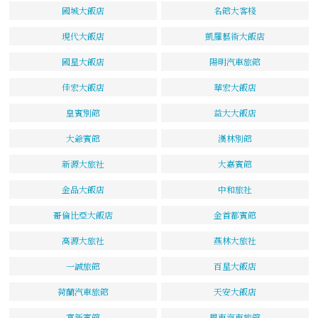
國城大飯店
名館大客棧
現代大飯店
凱羅藝術大飯店
國星大飯店
陽明汽車旅館
佳宏大飯店
華宏大飯店
皇賓別館
益大大飯店
大爺賓館
漢林別館
新源大旅社
大嘉賓館
金品大飯店
中和旅社
哥倫比亞大飯店
金首都賓館
高源大旅社
燕林大旅社
一誠旅館
百星大飯店
荷蘭汽車旅館
天安大飯店
富新賓館
風車汽車旅館