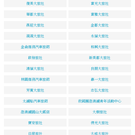
復美大旅社
富光大旅社
華都大旅社
富雅大旅社
燕莊大旅社
金都大旅社
親親大旅社
永福大旅社
金侖商務汽車旅館
和興大旅社
啟發旅社
新美都大旅社
鴻福大旅社
良朋大旅社
林園商務汽車旅館
嘉一大旅社
芳賓大旅社
志弘大旅社
太湖船汽車旅館
救國團澄清湖青年活動中心
澄清湖圓山大飯店
大樹旅社
寶安旅社
佛光大旅社
日昇旅社
大成大旅社