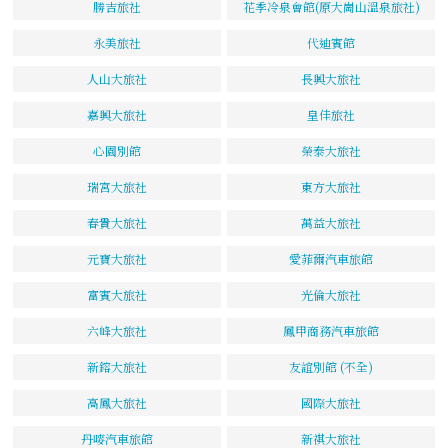
勝吉旅社
花季冷泉會館(原大崗山溫泉旅社)
永美旅社
代迪賓館
人山大旅社
長興大旅社
嘉興大旅社
皇佳旅社
心園別館
榮泰大旅社
瑞宮大旅社
東方大旅社
春貴大旅社
萬益大旅社
元寶大旅社
愛菲爾汽車旅館
富賓大旅社
光倫大旅社
六峰大旅社
鳳甲商務汽車旅館
新鎔大旅社
友誼別館 (不全)
高鳳大旅社
國際大旅社
丹嘜汽車旅館
新祺大旅社