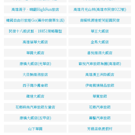
高雄親子．嗨翻HighFun旅店
高雄月光山林(高雄市民宿022號)
韓國自由行旅遊Go(麗伶的簡單生活)
南橫桃源達妮芙莊園民宿
民宿十八般武藝‧18851策略聯盟
華王大飯店
高雄福華大飯店
金馬大飯店
華園大飯店
喜悅商務大飯店
康橋大飯店(光華店)
歐悅汽車旅館集團(高雄館)
大目鮪商務旅店
高雄漢王洲際飯店
西子灣沙灘會館
伊甸風情精品旅館
龍達大飯店
華賓旅館
花鄉時尚汽車旅館左營店
花鄉汽車旅館
康橋大飯店(五甲店)
麗馨汽車旅館
山下華園
芳晨溫泉渡假村