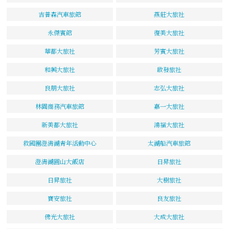
吉普森汽車旅館
燕莊大旅社
永傑賓館
復美大旅社
華都大旅社
芳賓大旅社
和興大旅社
啟發旅社
良朋大旅社
志弘大旅社
林園商務汽車旅館
嘉一大旅社
新美都大旅社
鴻福大旅社
救國團澄清湖青年活動中心
太湖船汽車旅館
澄清湖圓山大飯店
日昇旅社
日昇旅社
大樹旅社
寶安旅社
良友旅社
佛光大旅社
大成大旅社