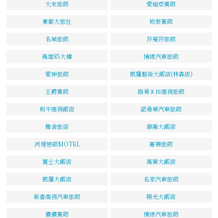
大來旅館
愛迪亞賓館
東都大旅社
崧泰賓館
名城旅館
莎蔓莎旅館
高雄85大樓
情緣汽車旅館
愛神旅館
凱羅藝術大飯店(林森店)
王爵賓館
路易ⅩⅢ商務旅館
和平商務飯店
諾曼蒂汽車旅館
雅舍旅店
御喬大飯店
河堤戀館MOTEL
哥德旅館
賓士大飯店
高第大飯店
凱羅大飯店
名家汽車旅館
新喜商務汽車旅館
陽光大飯店
儂儂賓館
情綠汽車旅館