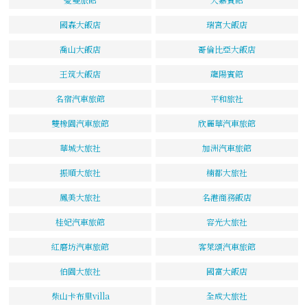
國森大飯店
瑞宮大飯店
喬山大飯店
哥倫比亞大飯店
王筑大飯店
龍陽賓館
名宿汽車旅館
平和旅社
雙橡園汽車旅館
欣麗華汽車旅館
華城大旅社
加洲汽車旅館
振順大旅社
楠都大旅社
鳳美大旅社
名港商務飯店
桂妃汽車旅館
容光大旅社
紅磨坊汽車旅館
客萊頌汽車旅館
伯園大旅社
國富大飯店
柴山卡布里villa
全成大旅社