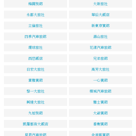
梅園別館
大新旅社
永都大旅社
華后大飯店
立倫旅社
新東京賓館
四季汽車旅館
壽山旅社
環球旅社
花漾汽車旅館
西悠飯店
兄弟旅館
日宏大旅社
高芳大旅社
富雅賓館
一心賓館
黎一大旅社
檳城汽車旅館
興達大旅社
雅士賓館
九如別館
大爺賓館
凱羅藝術大飯店
香榭賓館
星君汽車旅館
金首都賓館