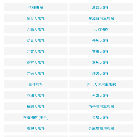
代迪賓館
萬益大旅社
榮泰大旅社
愛菲爾汽車旅館
六峰大旅社
心園別館
春貴大旅社
長興大旅社
元寶大旅社
富賓大旅社
東方大旅社
嘉興大旅社
光倫大旅社
瑞宮大旅社
皇佳旅社
天上人間汽車旅館
亞洲大旅社
永富大旅社
麗園大旅社
西子灣汽車旅館
友誼別館 (不全)
金屋大旅社
高興大旅社
金鳳凰商務旅館