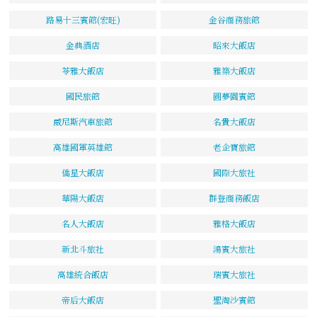
路易十三賓館(宏旺)
金谷商務旅館
金典酒店
昭來大飯店
苓雅大飯店
雅築大飯店
國民旅館
圓夢園賓館
威尼斯汽車旅館
名貴大飯店
高雄國軍英雄館
老企寶旅館
僑星大飯店
國際大旅社
華陽大飯店
群登商務飯店
名人大飯店
雅格大飯店
新北斗旅社
鴻賓大旅社
高雄統合飯店
瑞賓大旅社
帝后大飯店
聖淘沙賓館