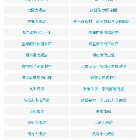
世國大飯店
高雄住宿85空間
文賓大飯店
統一渡假村「西子灣海景商務飯店」
藍色海岸HOTEL
美麗四季汽車旅館
金輝飯店休閒會館
麗登精品汽車旅館
圓林園大飯店
德旺渡假山莊
寶來桃花源渡假村
六龜三隻小豬溫泉木屋民宿
鴻來溫泉渡假山莊
嘉寶溫泉渡假村
友生民宿
高雄住宿‧摩天海灣商旅
高雄古木拉民宿
高雄義大．明山莊人文會館
世紀旅店
儂來旅館
天佑大飯店
大通大飯店
瑞谷大飯店
凱得來大飯店