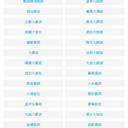
藍海商務旅館
金年代旅館
假日飯店
麗尊大酒店
玉都大飯店
澳克大飯店
綠園大旅社
假日大旅館
儷都賓館
梅花大飯店
大飯店
佶莉大飯店
國賓大飯店
大益大飯店
西北大旅社
麗景酒店
銀座賓館
大來賓館
大華旅社
愛的賓館
金月仙賓館
康寧旅社
九福大飯店
華谷大旅社
金緯旅館
首都賓館