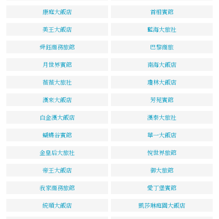
康庭大飯店
首相賓館
美王大飯店
藍海大旅社
舜鈺商務旅館
巴黎商旅
月世界賓館
南海大飯店
薇薇大旅社
瓊林大飯店
漢來大飯店
芳苑賓館
白金漢大飯店
漢泰大旅社
蝴蝶谷賓館
華一大飯店
金皇后大旅社
悅世界旅館
帝王大飯店
御大旅館
我家商務旅館
愛丁堡賓館
統順大飯店
凱莎琳庭園大飯店