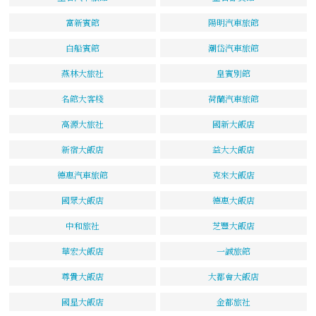
富新賓館
陽明汽車旅館
白船賓館
潮岱汽車旅館
燕林大旅社
皇賓別館
名館大客棧
荷蘭汽車旅館
高源大旅社
國新大飯店
新宿大飯店
益大大飯店
德惠汽車旅館
克來大飯店
國眾大飯店
德惠大飯店
中和旅社
芝豐大飯店
華宏大飯店
一誠旅館
尊貴大飯店
大都會大飯店
國星大飯店
金都旅社