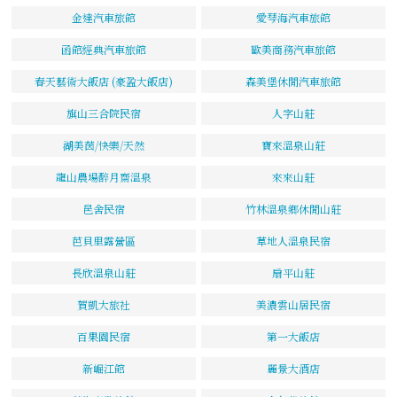
金達汽車旅館
愛琴海汽車旅館
函館經典汽車旅館
歐美商務汽車旅館
春天藝術大飯店 (豪盈大飯店)
森美堡休閒汽車旅館
旗山三合院民宿
人字山莊
湖美茵/快樂/天然
寶來溫泉山莊
龍山農場醉月齋溫泉
來來山莊
邑舍民宿
竹林溫泉鄉休閒山莊
芭貝里露營區
草地人溫泉民宿
長欣溫泉山莊
扇平山莊
賀凱大旅社
美濃雲山居民宿
百果園民宿
第一大飯店
新崛江館
麗景大酒店