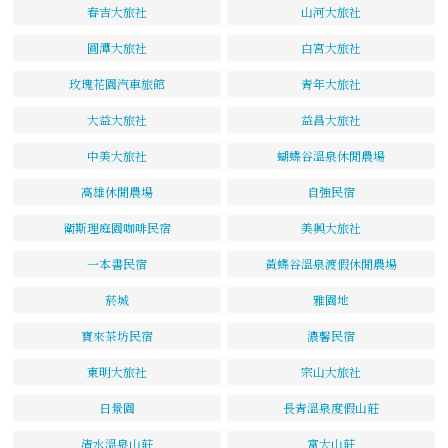
春吉大旅社
山河大旅社
圓潭大旅社
白宮大旅社
玫瑰花園汽車旅館
青年大旅社
大益大旅社
益昌大旅社
中美大旅社
蝴蝶谷溫泉休閒農場
高雄休閒農場
自強民宿
衛斯理庭園咖啡民宿
美興大旅社
一本書民宿
黃蝶谷溫泉渡假休閒農場
菸城
雅園地
寶來茶坊民宿
濃馨民宿
東明大旅社
宗山大旅社
日景園
長青溫泉度假山莊
清水溫泉山莊
富大山莊