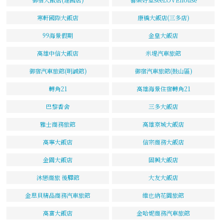
寒軒國際大飯店
康橋大飯店(三多店)
99海景假期
金皇大飯店
高雄中信大飯店
米堤汽車旅館
御宿汽車旅館(明誠館)
御宿汽車旅館(鼓山區)
轉角21
高雄海景住宿轉角21
巴黎香舍
三多大飯店
雅士商務旅館
高雄京城大飯店
高寧大飯店
信宗商務大飯店
金園大飯店
固興大飯店
沐戀商旅 後驛館
大友大飯店
金思貝精品商務汽車旅館
維也納花園旅館
高富大飯店
金哈妮商務汽車旅館