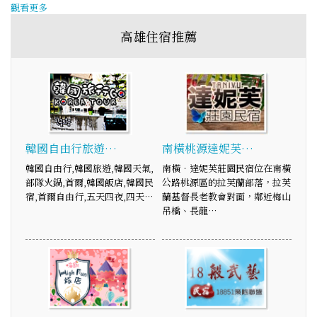
觀看更多
高雄住宿推薦
韓國自由行旅遊…
南橫桃源達妮芙…
韓國自由行,韓國旅遊,韓國天氣,
南橫‧達妮芙莊園民宿位在南橫
部隊火鍋,首爾,韓國飯店,韓國民
公路桃源區的拉芙蘭部落，拉芙
宿,首爾自由行,五天四夜,四天…
蘭基督長老教會對面，鄰近梅山
吊橋、長龍…