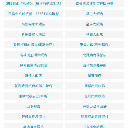
韓國自由行旅遊Go(麗伶的簡單生活)
南橫桃源達妮芙莊園民宿
民宿十八般武藝‧18851策略聯盟
華王大飯店
高雄福華大飯店
金馬大飯店
喜悅商務大飯店
華園大飯店
歐悅汽車旅館集團(高雄館)
康橋大飯店(光華店)
高雄漢王洲際飯店
大目鮪商務旅店
伊甸風情精品旅館
西子灣沙灘會館
龍達大飯店
華賓旅館
花鄉時尚汽車旅館左營店
麗馨汽車旅館
康橋大飯店(五甲店)
花鄉汽車旅館
山下華園
美崙山溫泉山莊
芳晨溫泉渡假村
蘇羅婆溫泉渡假村
美濃客家驛站
不老溫泉渡假村