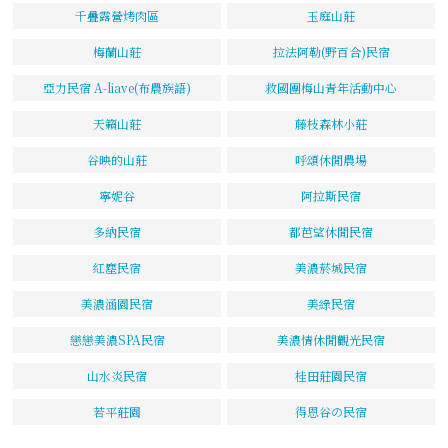
千疊露營烤肉區
玉庭山莊
梅蘭山莊
拉法阿勒(野百合)民宿
亞力民宿 A-liave(布農族語)
救國團梅山青年活動中心
天籟山莊
藤枝森林小莊
谷映的山莊
呼頌休閒農場
寧妮谷
阿拉斯民宿
多納民宿
都芭望休閒民宿
紅塵民宿
美濃菸城民宿
美濃涵園民宿
美綠民宿
戀戀美濃SPA民宿
美濃情休閒觀光民宿
山水炎民宿
桂田莊園民宿
若平莊園
得恩谷の民宿