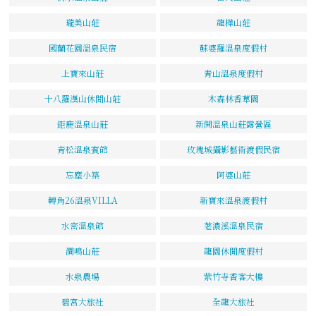
瓏美山莊
龍樺山莊
國蘭花園溫泉民宿
蘇婆羅溫泉度假村
上寶來山莊
青山溫泉度假村
十八羅漢山休閒山莊
木森林香草園
鉅鹿溫泉山莊
新開溫泉山莊露營區
青松溫泉賓館
玫瑰城攝影藝術渡假民宿
忘塵小築
阿婆山莊
轉角26溫泉VILLA
新寶來溫泉渡假村
水密溫泉館
荖濃溪溫泉民宿
澗鳴山莊
龍園休閒度假村
水泉農場
紫竹寺香客大樓
碧宮大旅社
全龍大旅社