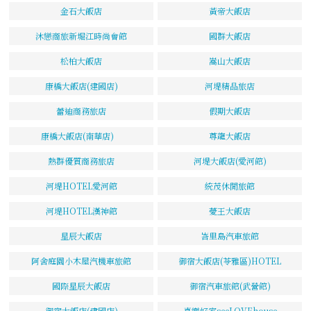
金石大飯店
黃帝大飯店
沐戀商旅新堀江時尚會館
國群大飯店
松柏大飯店
嵩山大飯店
康橋大飯店(建國店)
河堤精品旅店
蕾迪商務旅店
假期大飯店
康橋大飯店(南華店)
尊龍大飯店
熱群優質商務旅店
河堤大飯店(愛河館)
河堤HOTEL愛河館
統茂休閒旅館
河堤HOTEL漢神館
薆王大飯店
星辰大飯店
峇里島汽車旅館
阿舍庭園小木屋汽機車旅館
御宿大飯店(苓雅區)HOTEL
國際星辰大飯店
御宿汽車旅館(武營館)
御宿大飯店(建國店)
喜樂好室seeLOVEhouse