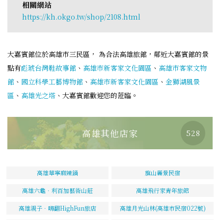
相關網站
https://kh.okgo.tw/shop/2108.html
大嘉賓館位於高雄市三民區， 為合法高雄旅館，鄰近大嘉賓館的景
點有
彪琥台灣鞋故事館
、
高雄市新客家文化園區
、
高雄市客家文物
館
、
國立科學工藝博物館
、
高雄市新客家文化園區
、
金獅湖風景
區
、
高雄光之塔
、大嘉賓館歡迎您的蒞臨。
高雄其他店家
528
高雄華寧麻辣鍋
旗山麗景民宿
高雄六龜．利百加藝術山莊
高雄飛行家青年旅館
高雄親子．嗨翻HighFun旅店
高雄月光山林(高雄市民宿022號)