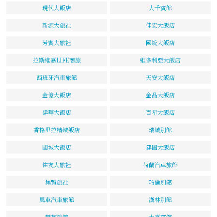
現代大飯店
大千賓館
新源大旅社
佳宏大飯店
芳賓大旅社
國統大飯店
拉斯維嘉LIFE商旅
維多利亞大飯店
西班牙汽車旅館
天安大飯店
金億大飯店
金品大飯店
建華大飯店
百星大飯店
香格里拉精緻飯店
瑞城別館
國城大飯店
建國大飯店
住友大旅社
荷蘭汽車旅館
集賢旅社
巧倫別館
風車汽車旅館
漢林別館
薆蔓旅館
大嘉賓館