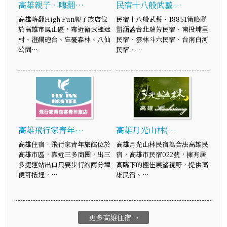
高雄親子．嗨翻…
民宿十八般武藝…
高雄嗨翻High Fun親子旅店位
民宿十八般武藝‧18851策略聯
於高雄市鳳山區，鄰近衛武迷迷
盟涵蓋台北瑞芳民宿、南投埔里
村、澄瀾砲台、忘憂森林、八仙
民宿、雲林斗六民宿、台南白河
公園…
民宿、…
高雄飛行家青年…
高雄月光山林(…
高雄住宿．飛行家青年旅館位於
高雄月光山林民宿為合法高雄民
高雄市區，靠近三多商圈，出三
宿，高雄市民宿022號，擁有居
多捷運站出口只要步行約兩分鐘
高臨下的極佳展望視野，提供高
便可抵達，…
雄民宿、…
更多高雄住宿
arrow_right