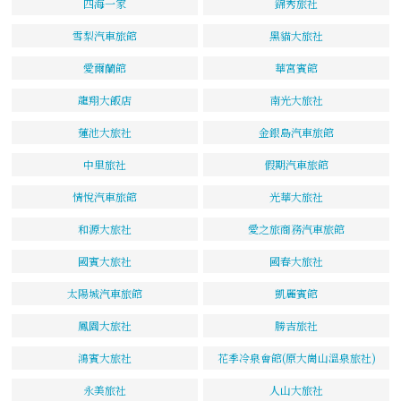
四海一家
錦秀旅社
雪梨汽車旅館
黑貓大旅社
愛爾蘭館
華宮賓館
龍翔大飯店
南光大旅社
蓮池大旅社
金銀島汽車旅館
中里旅社
假期汽車旅館
情悅汽車旅館
光華大旅社
和源大旅社
愛之旅商務汽車旅館
國賓大旅社
國春大旅社
太陽城汽車旅館
凱麗賓館
鳳園大旅社
勝吉旅社
鴻賓大旅社
花季冷泉會館(原大崗山溫泉旅社)
永美旅社
人山大旅社