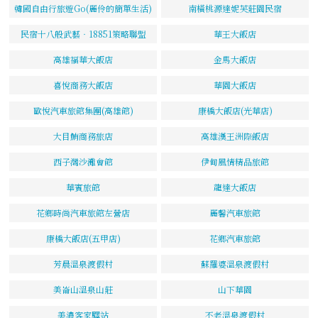
韓國自由行旅遊Go(麗伶的簡單生活)
南橫桃源達妮芙莊園民宿
民宿十八般武藝‧18851策略聯盟
華王大飯店
高雄福華大飯店
金馬大飯店
喜悅商務大飯店
華園大飯店
歐悅汽車旅館集團(高雄館)
康橋大飯店(光華店)
大目鮪商務旅店
高雄漢王洲際飯店
西子灣沙灘會館
伊甸風情精品旅館
華賓旅館
龍達大飯店
花鄉時尚汽車旅館左營店
麗馨汽車旅館
康橋大飯店(五甲店)
花鄉汽車旅館
芳晨溫泉渡假村
蘇羅婆溫泉渡假村
美崙山溫泉山莊
山下華園
美濃客家驛站
不老溫泉渡假村