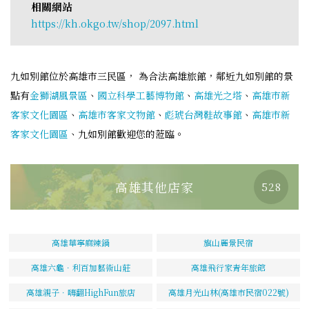
相關網站
https://kh.okgo.tw/shop/2097.html
九如別館位於高雄市三民區， 為合法高雄旅館，鄰近九如別館的景
點有
金獅湖風景區
、
國立科學工藝博物館
、
高雄光之塔
、
高雄市新
客家文化園區
、
高雄市客家文物館
、
彪琥台灣鞋故事館
、
高雄市新
客家文化園區
、九如別館歡迎您的蒞臨。
高雄其他店家
528
高雄華寧麻辣鍋
旗山麗景民宿
高雄六龜．利百加藝術山莊
高雄飛行家青年旅館
高雄親子．嗨翻HighFun旅店
高雄月光山林(高雄市民宿022號)