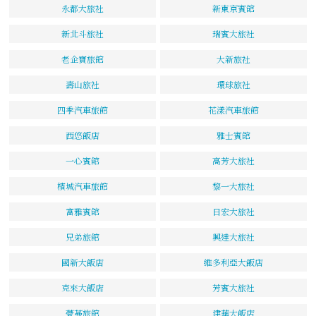
永都大旅社
新東京賓館
新北斗旅社
瑞賓大旅社
老企寶旅館
大新旅社
壽山旅社
環球旅社
四季汽車旅館
花漾汽車旅館
西悠飯店
雅士賓館
一心賓館
高芳大旅社
檳城汽車旅館
黎一大旅社
富雅賓館
日宏大旅社
兄弟旅館
興達大旅社
國新大飯店
維多利亞大飯店
克來大飯店
芳賓大旅社
薆蔓旅館
建華大飯店