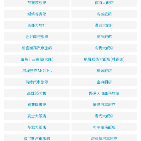
莎蔓莎旅館
南海大飯店
蝴蝶谷賓館
名城旅館
東都大旅社
漢泰大旅社
金谷商務旅館
愛神旅館
新喜商務汽車旅館
名貴大飯店
路易十三賓館(宏旺)
凱羅藝術大飯店(林森店)
河堤戀館MOTEL
雅舍旅店
情緣汽車旅館
金典酒店
高雄85大樓
路易ⅩⅢ商務旅館
圓夢園賓館
情綠汽車旅館
賓士大飯店
陽光大飯店
苓雅大飯店
和平商務飯店
威尼斯汽車旅館
諾曼蒂汽車旅館