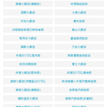
康橋大飯店(建國店)
河堤精品旅店
假期大飯店
大通大飯店
松柏大飯店
儂來旅館
沐戀商旅新堀江時尚會館
嵩山大飯店
凱得來大飯店
蕾迪商務旅店
國群大飯店
天佑大飯店
河堤HOTEL愛河館
熱群優質商務旅店
統茂休閒旅館
薆王大飯店
河堤大飯店(愛河館)
河堤HOTEL漢神館
御宿大飯店(苓雅區)HOTEL
阿舍庭園小木屋汽機車旅館
御宿大飯店(建國店)
峇里島汽車旅館
國際星辰大飯店
御宿汽車旅館(武營館)
康橋大飯店(三多店)
星辰大飯店