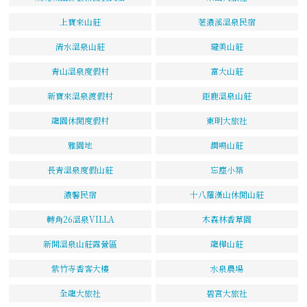
上寶來山莊
荖濃溪溫泉民宿
清水溫泉山莊
瓏美山莊
青山溫泉度假村
富大山莊
新寶來溫泉渡假村
鉅鹿溫泉山莊
龍園休閒度假村
東明大旅社
雅園地
澗鳴山莊
長青溫泉度假山莊
忘塵小築
濃馨民宿
十八羅漢山休閒山莊
轉角26溫泉VILLA
木森林香草園
新開溫泉山莊露營區
龍樺山莊
紫竹寺香客大樓
水泉農場
全龍大旅社
碧宮大旅社