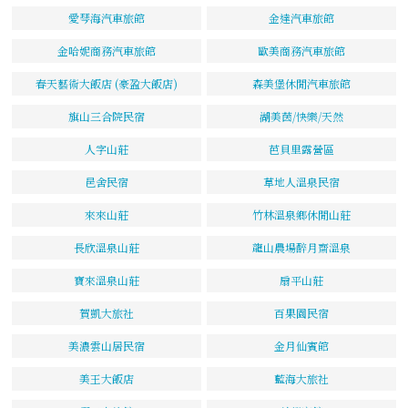
愛琴海汽車旅館
金達汽車旅館
金哈妮商務汽車旅館
歐美商務汽車旅館
春天藝術大飯店 (豪盈大飯店)
森美堡休閒汽車旅館
旗山三合院民宿
湖美茵/快樂/天然
人字山莊
芭貝里露營區
邑舍民宿
草地人溫泉民宿
來來山莊
竹林溫泉鄉休閒山莊
長欣溫泉山莊
龍山農場醉月齋溫泉
寶來溫泉山莊
扇平山莊
賀凱大旅社
百果園民宿
美濃雲山居民宿
金月仙賓館
美王大飯店
藍海大旅社