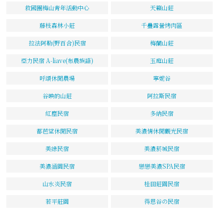
救國團梅山青年活動中心
天籟山莊
藤枝森林小莊
千疊露營烤肉區
拉法阿勒(野百合)民宿
梅蘭山莊
亞力民宿 A-liave(布農族語)
玉庭山莊
呼頌休閒農場
寧妮谷
谷映的山莊
阿拉斯民宿
紅塵民宿
多納民宿
都芭望休閒民宿
美濃情休閒觀光民宿
美綠民宿
美濃菸城民宿
美濃涵園民宿
戀戀美濃SPA民宿
山水炎民宿
桂田莊園民宿
若平莊園
得恩谷の民宿