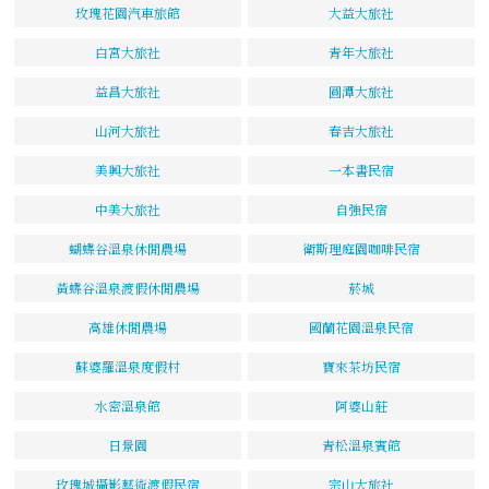
玫瑰花園汽車旅館
大益大旅社
白宮大旅社
青年大旅社
益昌大旅社
圓潭大旅社
山河大旅社
春吉大旅社
美興大旅社
一本書民宿
中美大旅社
自強民宿
蝴蝶谷溫泉休閒農場
衛斯理庭園咖啡民宿
黃蝶谷溫泉渡假休閒農場
菸城
高雄休閒農場
國蘭花園溫泉民宿
蘇婆羅溫泉度假村
寶來茶坊民宿
水密溫泉館
阿婆山莊
日景園
青松溫泉賓館
玫瑰城攝影藝術渡假民宿
宗山大旅社