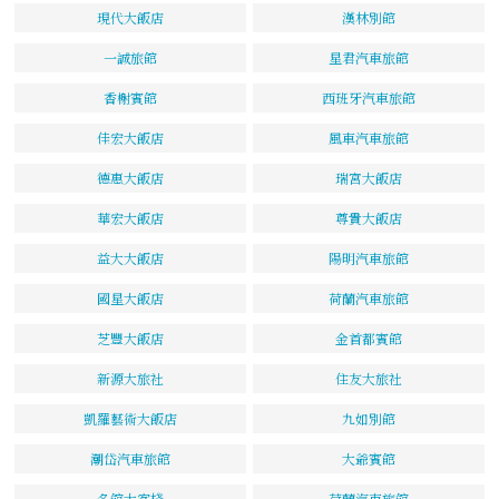
現代大飯店
漢林別館
一誠旅館
星君汽車旅館
香榭賓館
西班牙汽車旅館
佳宏大飯店
風車汽車旅館
德惠大飯店
瑞宮大飯店
華宏大飯店
尊貴大飯店
益大大飯店
陽明汽車旅館
國星大飯店
荷蘭汽車旅館
芝豐大飯店
金首都賓館
新源大旅社
住友大旅社
凱羅藝術大飯店
九如別館
潮岱汽車旅館
大爺賓館
名館大客棧
荷蘭汽車旅館