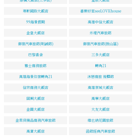
寒軒國際大飯店
喜樂好室seeLOVEhouse
99海景假期
高雄中信大飯店
金皇大飯店
米堤汽車旅館
御宿汽車旅館(明誠館)
御宿汽車旅館(鼓山區)
巴黎香舍
三多大飯店
雅士商務旅館
轉角21
高雄海景住宿轉角21
沐戀商旅 後驛館
信宗商務大飯店
高雄京城大飯店
固興大飯店
高寧大飯店
金園大飯店
大友大飯店
金思貝精品商務汽車旅館
維也納花園旅館
高富大飯店
函館經典汽車旅館