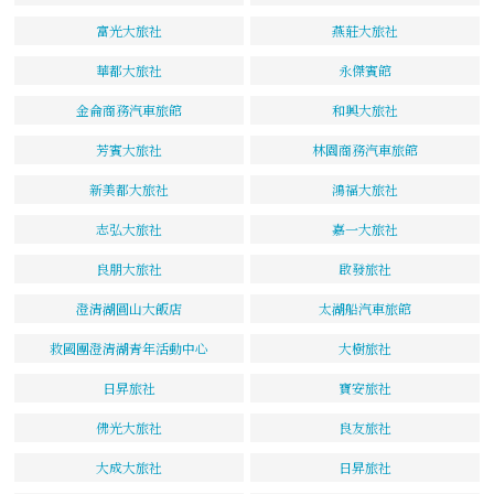
富光大旅社
燕莊大旅社
華都大旅社
永傑賓館
金侖商務汽車旅館
和興大旅社
芳賓大旅社
林園商務汽車旅館
新美都大旅社
鴻福大旅社
志弘大旅社
嘉一大旅社
良朋大旅社
啟發旅社
澄清湖圓山大飯店
太湖船汽車旅館
救國團澄清湖青年活動中心
大樹旅社
日昇旅社
寶安旅社
佛光大旅社
良友旅社
大成大旅社
日昇旅社