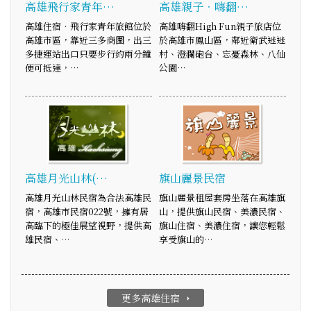
高雄飛行家青年…
高雄親子．嗨翻…
高雄住宿．飛行家青年旅館位於
高雄嗨翻High Fun親子旅店位
高雄市區，靠近三多商圈，出三
於高雄市鳳山區，鄰近衛武迷迷
多捷運站出口只要步行約兩分鐘
村、澄瀾砲台、忘憂森林、八仙
便可抵達，…
公園…
高雄月光山林(…
旗山麗景民宿
高雄月光山林民宿為合法高雄民
旗山麗景租屋套房坐落在高雄旗
宿，高雄市民宿022號，擁有居
山，提供旗山民宿、美濃民宿、
高臨下的極佳展望視野，提供高
旗山住宿、美濃住宿，讓您輕鬆
雄民宿、…
享受旗山的…
更多高雄住宿
arrow_right