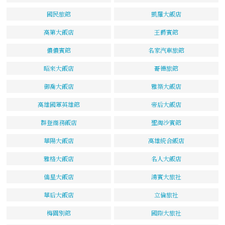
國民旅館
凱羅大飯店
高第大飯店
王爵賓館
儂儂賓館
名家汽車旅館
昭來大飯店
哥德旅館
御喬大飯店
雅築大飯店
高雄國軍英雄館
帝后大飯店
群登商務飯店
聖淘沙賓館
華陽大飯店
高雄統合飯店
雅格大飯店
名人大飯店
僑星大飯店
鴻賓大旅社
華后大飯店
立倫旅社
梅園別館
國際大旅社