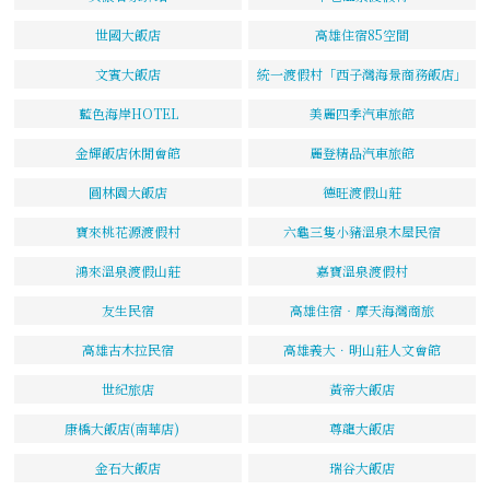
世國大飯店
高雄住宿85空間
文賓大飯店
統一渡假村「西子灣海景商務飯店」
藍色海岸HOTEL
美麗四季汽車旅館
金輝飯店休閒會館
麗登精品汽車旅館
圓林園大飯店
德旺渡假山莊
寶來桃花源渡假村
六龜三隻小豬溫泉木屋民宿
鴻來溫泉渡假山莊
嘉寶溫泉渡假村
友生民宿
高雄住宿‧摩天海灣商旅
高雄古木拉民宿
高雄義大．明山莊人文會館
世紀旅店
黃帝大飯店
康橋大飯店(南華店)
尊龍大飯店
金石大飯店
瑞谷大飯店