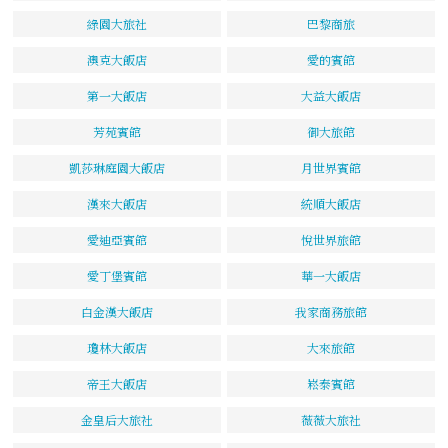
綠園大旅社
巴黎商旅
澳克大飯店
愛的賓館
第一大飯店
大益大飯店
芳苑賓館
御大旅館
凱莎琳庭園大飯店
月世界賓館
漢來大飯店
統順大飯店
愛迪亞賓館
悅世界旅館
愛丁堡賓館
華一大飯店
白金漢大飯店
我家商務旅館
瓊林大飯店
大來旅館
帝王大飯店
崧泰賓館
金皇后大旅社
薇薇大旅社