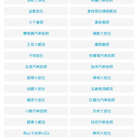
金都旅社
香格里拉精緻飯店
大千賓館
富新賓館
雙橡園汽車旅館
楠都大旅社
王筑大飯店
龍陽賓館
平和旅社
欣麗華汽車旅館
名宿汽車旅館
加洲汽車旅館
振順大旅社
華城大旅社
伯園大旅社
名港商務飯店
鳳美大旅社
紅磨坊汽車旅館
小港汽車旅館
全成大旅社
國富大飯店
桂妃汽車旅館
柴山卡布里villa
樂利大旅社