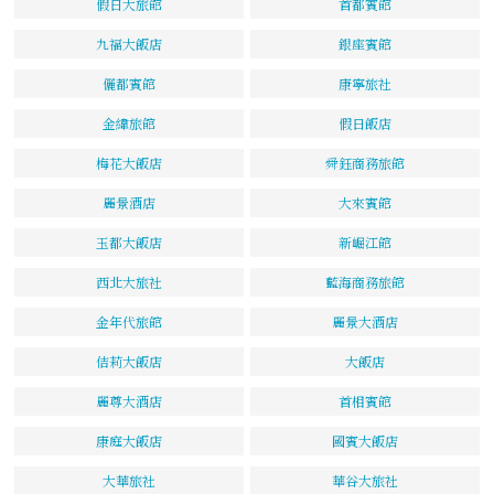
假日大旅館
首都賓館
九福大飯店
銀座賓館
儷都賓館
康寧旅社
金緯旅館
假日飯店
梅花大飯店
舜鈺商務旅館
麗景酒店
大來賓館
玉都大飯店
新崛江館
西北大旅社
藍海商務旅館
金年代旅館
麗景大酒店
佶莉大飯店
大飯店
麗尊大酒店
首相賓館
康庭大飯店
國賓大飯店
大華旅社
華谷大旅社