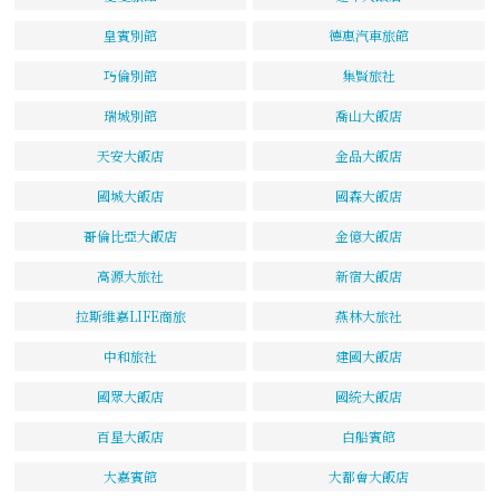
皇賓別館
德惠汽車旅館
巧倫別館
集賢旅社
瑞城別館
喬山大飯店
天安大飯店
金品大飯店
國城大飯店
國森大飯店
哥倫比亞大飯店
金億大飯店
高源大旅社
新宿大飯店
拉斯維嘉LIFE商旅
燕林大旅社
中和旅社
建國大飯店
國眾大飯店
國統大飯店
百星大飯店
白船賓館
大嘉賓館
大都會大飯店