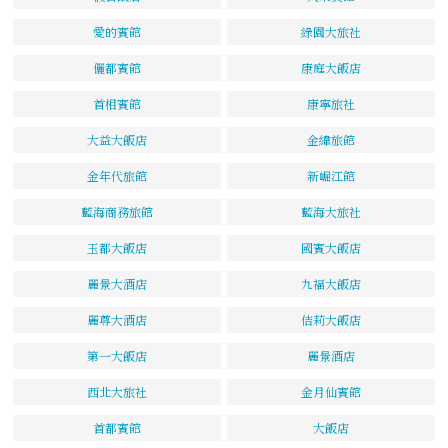
愛的賓館
綠園大旅社
儷都賓館
康庭大飯店
首相賓館
康寧旅社
大益大飯店
金緯旅館
金年代旅館
新崛江館
藍海商務旅館
藍海大旅社
玉都大飯店
國賓大飯店
麗景大酒店
九福大飯店
麗尊大酒店
佶莉大飯店
第一大飯店
麗景酒店
西北大旅社
金月仙賓館
首都賓館
大飯店