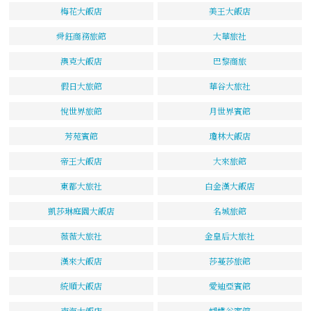
梅花大飯店
美王大飯店
舜鈺商務旅館
大華旅社
澳克大飯店
巴黎商旅
假日大旅館
華谷大旅社
悅世界旅館
月世界賓館
芳苑賓館
瓊林大飯店
帝王大飯店
大來旅館
東都大旅社
白金漢大飯店
凱莎琳庭園大飯店
名城旅館
薇薇大旅社
金皇后大旅社
漢來大飯店
莎蔓莎旅館
統順大飯店
愛迪亞賓館
南海大飯店
蝴蝶谷賓館