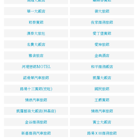
華一大飯店
御大旅館
崧泰賓館
我家商務旅館
漢泰大旅社
愛丁堡賓館
名貴大飯店
愛神旅館
雅舍旅店
金典酒店
河堤戀館MOTEL
和平商務飯店
諾曼蒂汽車旅館
凱羅大飯店
路易十三賓館(宏旺)
國民旅館
情綠汽車旅館
王爵賓館
凱羅藝術大飯店(林森店)
情緣汽車旅館
金谷商務旅館
賓士大飯店
新喜商務汽車旅館
路易ⅩⅢ商務旅館