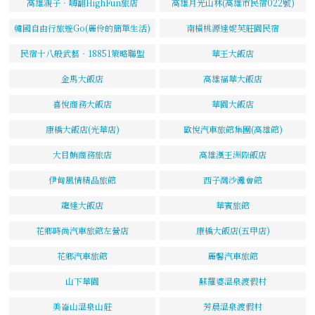
高雄親子．嗨翻HighFun旅店
高雄月光山林(高雄市民宿022號)
韓國自由行旅遊Go(麗伶的簡單生活)
南橫桃源達妮芙莊園民宿
民宿十八般武藝‧18851策略聯盟
華王大飯店
金馬大飯店
高雄福華大飯店
喜悅商務大飯店
華園大飯店
康橋大飯店(光華店)
歐悅汽車旅館集團(高雄館)
大目鮪商務旅店
高雄漢王洲際飯店
伊甸風情精品旅館
西子灣沙灘會館
龍達大飯店
華賓旅館
花鄉時尚汽車旅館左營店
康橋大飯店(五甲店)
花鄉汽車旅館
麗馨汽車旅館
山下華園
蘇羅婆溫泉渡假村
美崙山溫泉山莊
芳晨溫泉渡假村