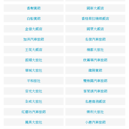
香榭賓館
國新大飯店
白船賓館
香格里拉精緻飯店
金億大飯店
國眾大飯店
加洲汽車旅館
名宿汽車旅館
王筑大飯店
楠都大旅社
振順大旅社
欣麗華汽車旅館
華城大旅社
龍陽賓館
平和旅社
雙橡園汽車旅館
容光大旅社
客萊頌汽車旅館
全成大旅社
名港商務飯店
紅磨坊汽車旅館
樂利大旅社
鳳美大旅社
小港汽車旅館