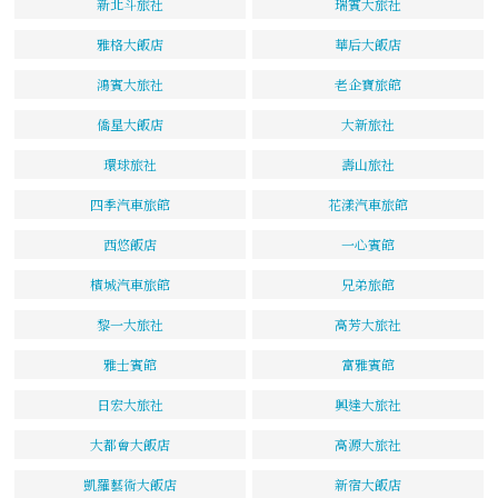
新北斗旅社
瑞賓大旅社
雅格大飯店
華后大飯店
鴻賓大旅社
老企寶旅館
僑星大飯店
大新旅社
環球旅社
壽山旅社
四季汽車旅館
花漾汽車旅館
西悠飯店
一心賓館
檳城汽車旅館
兄弟旅館
黎一大旅社
高芳大旅社
雅士賓館
富雅賓館
日宏大旅社
興達大旅社
大都會大飯店
高源大旅社
凱羅藝術大飯店
新宿大飯店