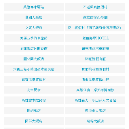
美濃客家驛站
不老溫泉渡假村
世國大飯店
高雄住宿85空間
文賓大飯店
統一渡假村「西子灣海景商務飯店」
美麗四季汽車旅館
藍色海岸HOTEL
金輝飯店休閒會館
麗登精品汽車旅館
圓林園大飯店
德旺渡假山莊
六龜三隻小豬溫泉木屋民宿
寶來桃花源渡假村
嘉寶溫泉渡假村
鴻來溫泉渡假山莊
友生民宿
高雄住宿‧摩天海灣商旅
高雄古木拉民宿
高雄義大．明山莊人文會館
世紀旅店
凱得來大飯店
國群大飯店
瑞谷大飯店