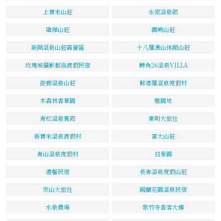
上寶來山莊
水密溫泉館
龍樺山莊
澗鳴山莊
新開溫泉山莊露營區
十八羅漢山休閒山莊
玫瑰城攝影藝術渡假民宿
轉角26溫泉VILLA
鉅鹿溫泉山莊
蘇婆羅溫泉度假村
木森林香草園
雅園地
青松溫泉賓館
東明大旅社
新寶來溫泉渡假村
富大山莊
青山溫泉度假村
日景園
濃馨民宿
長青溫泉度假山莊
宗山大旅社
國蘭花園溫泉民宿
水泉農場
紫竹寺香客大樓