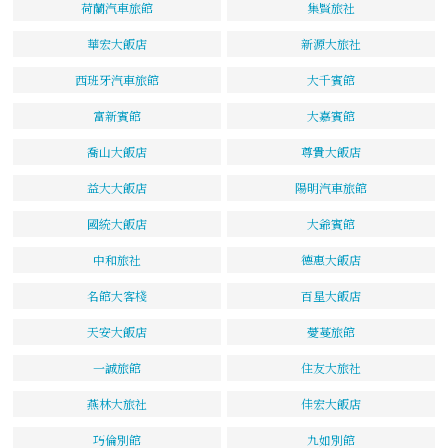
荷蘭汽車旅館
集賢旅社
華宏大飯店
新源大旅社
西班牙汽車旅館
大千賓館
富新賓館
大嘉賓館
喬山大飯店
尊貴大飯店
益大大飯店
陽明汽車旅館
國統大飯店
大爺賓館
中和旅社
德惠大飯店
名館大客棧
百星大飯店
天安大飯店
薆蔓旅館
一誠旅館
住友大旅社
燕林大旅社
佳宏大飯店
巧倫別館
九如別館