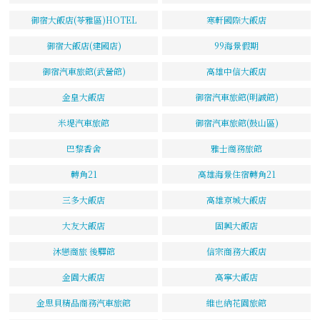
御宿大飯店(苓雅區)HOTEL
寒軒國際大飯店
御宿大飯店(建國店)
99海景假期
御宿汽車旅館(武營館)
高雄中信大飯店
金皇大飯店
御宿汽車旅館(明誠館)
米堤汽車旅館
御宿汽車旅館(鼓山區)
巴黎香舍
雅士商務旅館
轉角21
高雄海景住宿轉角21
三多大飯店
高雄京城大飯店
大友大飯店
固興大飯店
沐戀商旅 後驛館
信宗商務大飯店
金園大飯店
高寧大飯店
金思貝精品商務汽車旅館
維也納花園旅館