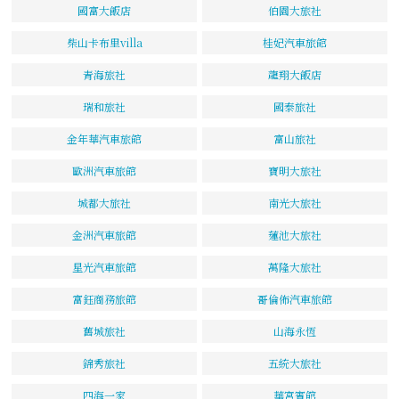
國富大飯店
伯園大旅社
柴山卡布里villa
桂妃汽車旅館
青海旅社
龍翔大飯店
瑞和旅社
國泰旅社
金年華汽車旅館
富山旅社
歐洲汽車旅館
寶明大旅社
城都大旅社
南光大旅社
金洲汽車旅館
蓮池大旅社
星光汽車旅館
萬隆大旅社
富鈺商務旅館
哥倫佈汽車旅館
舊城旅社
山海永恆
錦秀旅社
五統大旅社
四海一家
華宮賓館