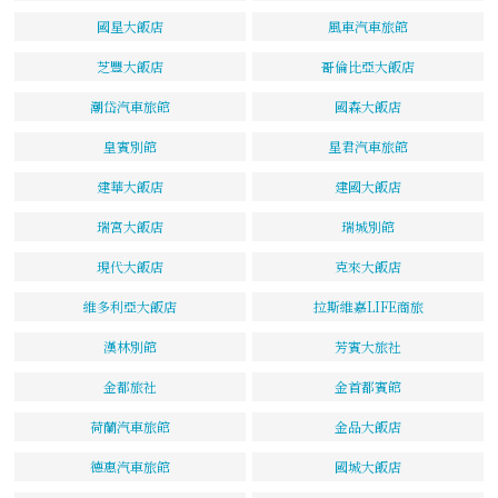
國星大飯店
風車汽車旅館
芝豐大飯店
哥倫比亞大飯店
潮岱汽車旅館
國森大飯店
皇賓別館
星君汽車旅館
建華大飯店
建國大飯店
瑞宮大飯店
瑞城別館
現代大飯店
克來大飯店
維多利亞大飯店
拉斯維嘉LIFE商旅
漢林別館
芳賓大旅社
金都旅社
金首都賓館
荷蘭汽車旅館
金品大飯店
德惠汽車旅館
國城大飯店