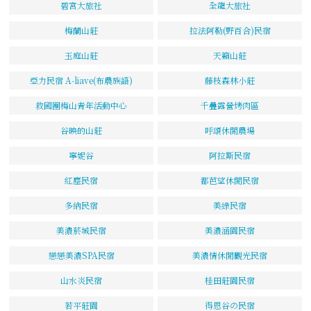
碧宮大旅社
全龍大旅社
梅蘭山莊
拉法阿勒(野百合)民宿
玉庭山莊
天籟山莊
亞力民宿 A-liave(布農族語)
藤枝森林小莊
救國團梅山青年活動中心
千疊露營烤肉區
谷映的山莊
呼頌休閒農場
寧妮谷
阿拉斯民宿
紅塵民宿
都芭望休閒民宿
多納民宿
美綠民宿
美濃菸城民宿
美濃涵園民宿
戀戀美濃SPA民宿
美濃情休閒觀光民宿
山水炎民宿
桂田莊園民宿
若平莊園
得恩谷の民宿