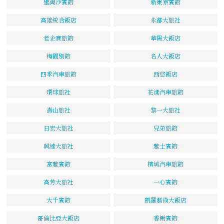
聖淘沙賓館
新東京賓館
高雄統合飯店
永都大旅社
老企寶旅館
華陽大飯店
梅園別館
名人大飯店
四季汽車旅館
西悠飯店
環球旅社
花漾汽車旅館
壽山旅社
黎一大旅社
日宏大旅社
兄弟旅館
興達大旅社
雅士賓館
富雅賓館
檳城汽車旅館
高芳大旅社
一心賓館
大千賓館
凱羅藝術大飯店
哥倫比亞大飯店
香榭賓館