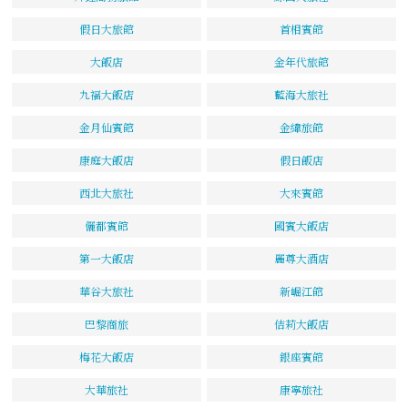
假日大旅館
首相賓館
大飯店
金年代旅館
九福大飯店
藍海大旅社
金月仙賓館
金緯旅館
康庭大飯店
假日飯店
西北大旅社
大來賓館
儷都賓館
國賓大飯店
第一大飯店
麗尊大酒店
華谷大旅社
新崛江館
巴黎商旅
佶莉大飯店
梅花大飯店
銀座賓館
大華旅社
康寧旅社