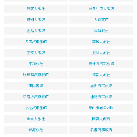
芳賓大旅社
維多利亞大飯店
建國大飯店
大嘉賓館
金品大飯店
集賢旅社
名宿汽車旅館
華城大旅社
王筑大飯店
振順大旅社
平和旅社
雙橡園汽車旅館
欣麗華汽車旅館
楠都大旅社
龍陽賓館
加洲汽車旅館
紅磨坊汽車旅館
桂妃汽車旅館
小港汽車旅館
柴山卡布里villa
全成大旅社
國富大飯店
青海旅社
名港商務飯店