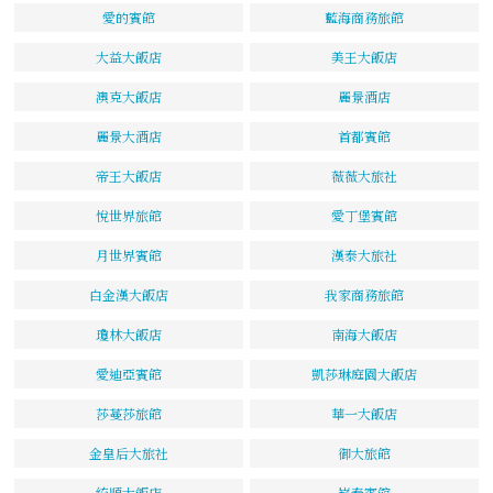
愛的賓館
藍海商務旅館
大益大飯店
美王大飯店
澳克大飯店
麗景酒店
麗景大酒店
首都賓館
帝王大飯店
薇薇大旅社
悅世界旅館
愛丁堡賓館
月世界賓館
漢泰大旅社
白金漢大飯店
我家商務旅館
瓊林大飯店
南海大飯店
愛迪亞賓館
凱莎琳庭園大飯店
莎蔓莎旅館
華一大飯店
金皇后大旅社
御大旅館
統順大飯店
崧泰賓館