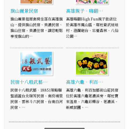
旗山麗景民宿
高雄親子．嗨翻…
旗山麗景租屋套房坐落在高雄旗
高雄嗨翻High Fun親子旅店位
山，提供旗山民宿、美濃民宿、
於高雄市鳳山區，鄰近衛武迷迷
旗山住宿、美濃住宿，讓您輕鬆
村、澄瀾砲台、忘憂森林、八仙
享受旗山的…
公園…
民宿十八般武藝…
高雄六龜．利百…
民宿十八般武藝‧18851策略聯
高雄六龜．利百加藝術山莊民宿
盟涵蓋台北瑞芳民宿、南投埔里
位於高雄六龜荖濃溪旁，鄰近寶
民宿、雲林斗六民宿、台南白河
來溫泉、六龜彩蝶谷、荖濃溪、
民宿、…
新威苗圃、…