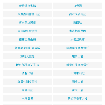
青松溫泉賓館
日景園
十八羅漢山休閒山莊
清水溫泉山莊
寶來茶坊民宿
雅園地
青山溫泉度假村
木森林香草園
鉅鹿溫泉山莊
水密溫泉館
新開溫泉山莊露營區
蘇婆羅溫泉度假村
東明大旅社
瓏美山莊
轉角26溫泉VILLA
新寶來溫泉渡假村
濃馨民宿
上寶來山莊
龍園休閒度假村
澗鳴山莊
阿婆山莊
富大山莊
水泉農場
紫竹寺香客大樓