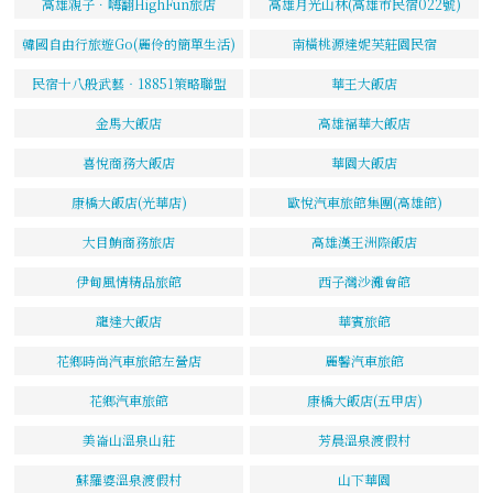
高雄親子．嗨翻HighFun旅店
高雄月光山林(高雄市民宿022號)
韓國自由行旅遊Go(麗伶的簡單生活)
南橫桃源達妮芙莊園民宿
民宿十八般武藝‧18851策略聯盟
華王大飯店
金馬大飯店
高雄福華大飯店
喜悅商務大飯店
華園大飯店
康橋大飯店(光華店)
歐悅汽車旅館集團(高雄館)
大目鮪商務旅店
高雄漢王洲際飯店
伊甸風情精品旅館
西子灣沙灘會館
龍達大飯店
華賓旅館
花鄉時尚汽車旅館左營店
麗馨汽車旅館
花鄉汽車旅館
康橋大飯店(五甲店)
美崙山溫泉山莊
芳晨溫泉渡假村
蘇羅婆溫泉渡假村
山下華園