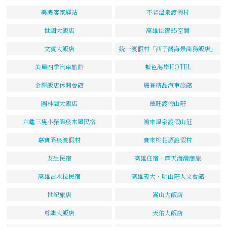
美濃客家驛站
不老溫泉渡假村
世國大飯店
高雄住宿85空間
文賓大飯店
統一渡假村「西子灣海景商務飯店」
美麗四季汽車旅館
藍色海岸HOTEL
金輝飯店休閒會館
麗登精品汽車旅館
圓林園大飯店
德旺渡假山莊
六龜三隻小豬溫泉木屋民宿
鴻來溫泉渡假山莊
嘉寶溫泉渡假村
寶來桃花源渡假村
友生民宿
高雄住宿‧摩天海灣商旅
高雄古木拉民宿
高雄義大．明山莊人文會館
世紀旅店
嵩山大飯店
尊龍大飯店
天佑大飯店