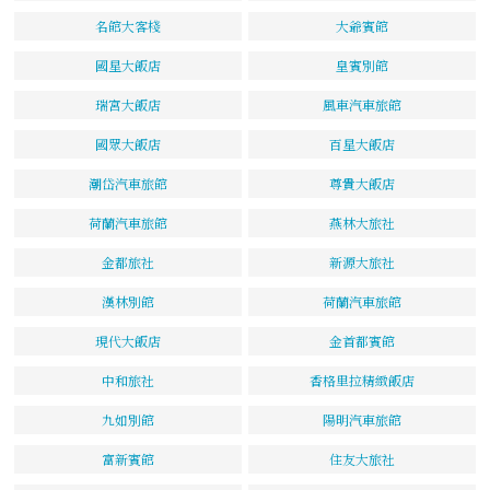
名館大客棧
大爺賓館
國星大飯店
皇賓別館
瑞宮大飯店
風車汽車旅館
國眾大飯店
百星大飯店
潮岱汽車旅館
尊貴大飯店
荷蘭汽車旅館
燕林大旅社
金都旅社
新源大旅社
漢林別館
荷蘭汽車旅館
現代大飯店
金首都賓館
中和旅社
香格里拉精緻飯店
九如別館
陽明汽車旅館
富新賓館
住友大旅社