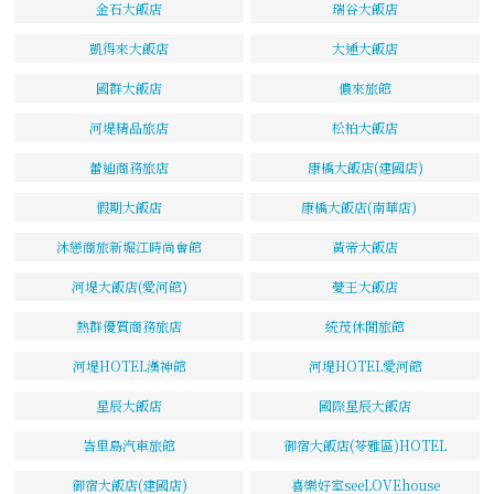
金石大飯店
瑞谷大飯店
凱得來大飯店
大通大飯店
國群大飯店
儂來旅館
河堤精品旅店
松柏大飯店
蕾迪商務旅店
康橋大飯店(建國店)
假期大飯店
康橋大飯店(南華店)
沐戀商旅新堀江時尚會館
黃帝大飯店
河堤大飯店(愛河館)
薆王大飯店
熱群優質商務旅店
統茂休閒旅館
河堤HOTEL漢神館
河堤HOTEL愛河館
星辰大飯店
國際星辰大飯店
峇里島汽車旅館
御宿大飯店(苓雅區)HOTEL
御宿大飯店(建國店)
喜樂好室seeLOVEhouse