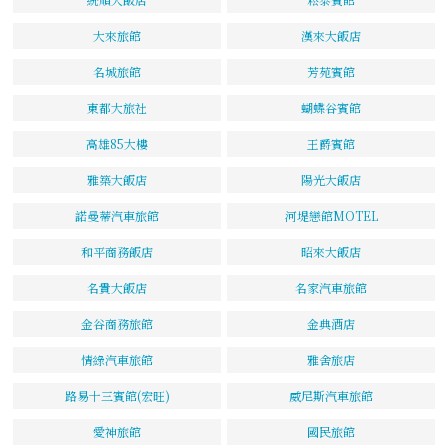
大來旅館
漢來大飯店
名城旅館
芳苑賓館
東都大旅社
蝴蝶谷賓館
高雄85大樓
王爵賓館
雅築大飯店
陽光大飯店
諾曼蒂汽車旅館
河堤戀館MOTEL
和平商務飯店
昭來大飯店
名貴大飯店
名家汽車旅館
金谷商務旅館
金典酒店
情綠汽車旅館
雅舍旅店
路易十三賓館(宏旺)
威尼斯汽車旅館
愛神旅館
國民旅館