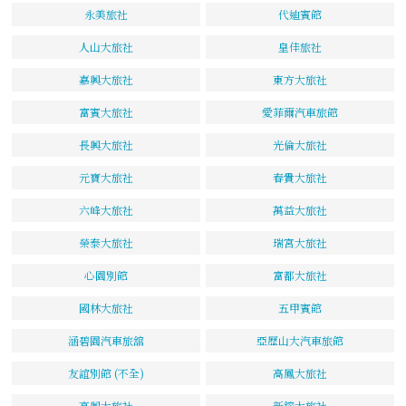
永美旅社
代迪賓館
人山大旅社
皇佳旅社
嘉興大旅社
東方大旅社
富賓大旅社
愛菲爾汽車旅館
長興大旅社
光倫大旅社
元寶大旅社
春貴大旅社
六峰大旅社
萬益大旅社
榮泰大旅社
瑞宮大旅社
心園別館
富都大旅社
國林大旅社
五甲賓館
涵碧園汽車旅舘
亞歷山大汽車旅館
友誼別館 (不全)
高鳳大旅社
高興大旅社
新鎔大旅社