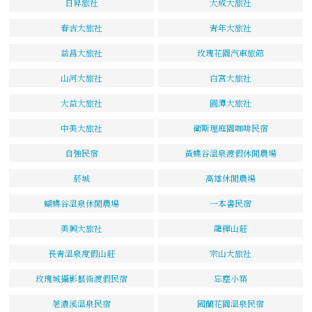
日昇旅社
大成大旅社
春吉大旅社
青年大旅社
益昌大旅社
玫瑰花園汽車旅館
山河大旅社
白宮大旅社
大益大旅社
圓潭大旅社
中美大旅社
衛斯理庭園咖啡民宿
自強民宿
黃蝶谷溫泉渡假休閒農場
菸城
高雄休閒農場
蝴蝶谷溫泉休閒農場
一本書民宿
美興大旅社
龍樺山莊
長青溫泉度假山莊
宗山大旅社
玫瑰城攝影藝術渡假民宿
忘塵小築
荖濃溪溫泉民宿
國蘭花園溫泉民宿