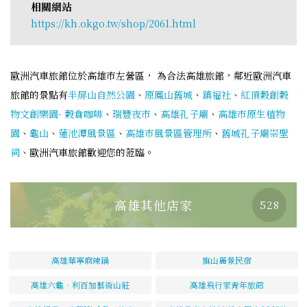
相關網站
https://kh.okgo.tw/shop/2061.html
歐洲汽車旅館位於高雄市左營區， 為合法高雄旅館，鄰近歐洲汽車
旅館的景點有
半屏山自然公園
、
原鳳山舊城
、
鎮福社
、
紅頂穀創穀
物文創樂園- 穀倉咖啡
、
瑞豐夜市
、
高雄孔子廟
、
高雄市原生植物
園
、
龜山
、
蓮池潭風景區
、
高雄市風景區管理所
、
舊城孔子廟崇聖
祠
、歐洲汽車旅館歡迎您的蒞臨。
高雄其他店家
528
高雄華寧麻辣鍋
旗山麗景民宿
高雄六龜．利百加藝術山莊
高雄飛行家青年旅館