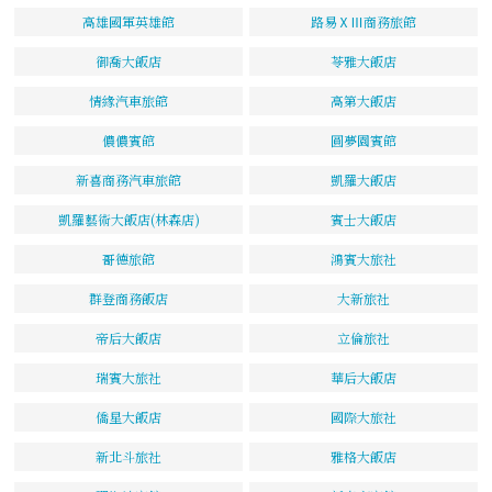
高雄國軍英雄館
路易ⅩⅢ商務旅館
御喬大飯店
苓雅大飯店
情緣汽車旅館
高第大飯店
儂儂賓館
圓夢園賓館
新喜商務汽車旅館
凱羅大飯店
凱羅藝術大飯店(林森店)
賓士大飯店
哥德旅館
鴻賓大旅社
群登商務飯店
大新旅社
帝后大飯店
立倫旅社
瑞賓大旅社
華后大飯店
僑星大飯店
國際大旅社
新北斗旅社
雅格大飯店