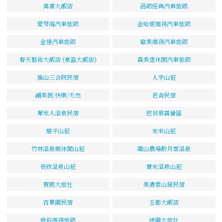
高富大飯店
函館經典汽車旅館
愛琴海汽車旅館
金哈妮商務汽車旅館
金達汽車旅館
歐美商務汽車旅館
春天藝術大飯店 (豪盈大飯店)
森美堡休閒汽車旅館
旗山三合院民宿
人字山莊
湖美茵/快樂/天然
邑舍民宿
草地人溫泉民宿
芭貝里露營區
扇平山莊
來來山莊
竹林溫泉鄉休閒山莊
龍山農場醉月齋溫泉
長欣溫泉山莊
寶來溫泉山莊
賀凱大旅社
美濃雲山居民宿
百果園民宿
玉都大飯店
舜鈺商務旅館
綠園大旅社