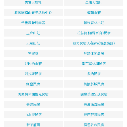
碧宮大旅社
全龍大旅社
救國團梅山青年活動中心
梅蘭山莊
千疊露營烤肉區
藤枝森林小莊
玉庭山莊
拉法阿勒(野百合)民宿
天籟山莊
亞力民宿 A-liave(布農族語)
寧妮谷
呼頌休閒農場
谷映的山莊
都芭望休閒民宿
阿拉斯民宿
多納民宿
紅塵民宿
美濃菸城民宿
美濃情休閒觀光民宿
戀戀美濃SPA民宿
美綠民宿
美濃涵園民宿
山水炎民宿
桂田莊園民宿
若平莊園
得恩谷の民宿