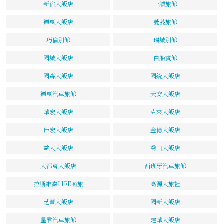
新宿大飯店
一誠旅館
德惠大飯店
薆蔓旅館
巧倫別館
瑞城別館
國城大飯店
白船賓館
國森大飯店
國統大飯店
德惠汽車旅館
天安大飯店
華宏大飯店
克來大飯店
佳宏大飯店
金億大飯店
益大大飯店
喬山大飯店
大都會大飯店
西班牙汽車旅館
拉斯維嘉LIFE商旅
高源大旅社
芝豐大飯店
國新大飯店
星君汽車旅館
建華大飯店