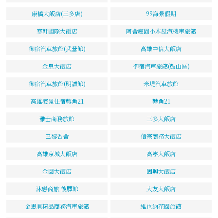
康橋大飯店(三多店)
99海景假期
寒軒國際大飯店
阿舍庭園小木屋汽機車旅館
御宿汽車旅館(武營館)
高雄中信大飯店
金皇大飯店
御宿汽車旅館(鼓山區)
御宿汽車旅館(明誠館)
米堤汽車旅館
高雄海景住宿轉角21
轉角21
雅士商務旅館
三多大飯店
巴黎香舍
信宗商務大飯店
高雄京城大飯店
高寧大飯店
金園大飯店
固興大飯店
沐戀商旅 後驛館
大友大飯店
金思貝精品商務汽車旅館
維也納花園旅館