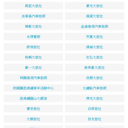
燕莊大旅社
富光大旅社
吉普森汽車旅館
親親大旅社
華都大旅社
金侖商務汽車旅館
永傑賓館
芳賓大旅社
啟發旅社
鴻福大旅社
和興大旅社
志弘大旅社
嘉一大旅社
新美都大旅社
林園商務汽車旅館
良朋大旅社
救國團澄清湖青年活動中心
太湖船汽車旅館
澄清湖圓山大飯店
佛光大旅社
寶安旅社
日昇旅社
大樹旅社
良友旅社