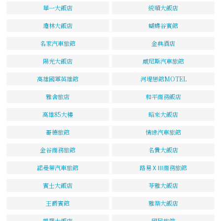
華一大飯店
統順大飯店
瓊林大飯店
蝴蝶谷賓館
名家汽車旅館
金典酒店
陽光大飯店
威尼斯汽車旅館
高雄國軍英雄館
河堤戀館MOTEL
雅舍旅店
和平商務飯店
高雄85大樓
昭來大飯店
哥德旅館
情綠汽車旅館
金谷商務旅館
名貴大飯店
諾曼蒂汽車旅館
路易ⅩⅢ商務旅館
賓士大飯店
苓雅大飯店
王爵賓館
雅築大飯店
凱羅大飯店
國民旅館