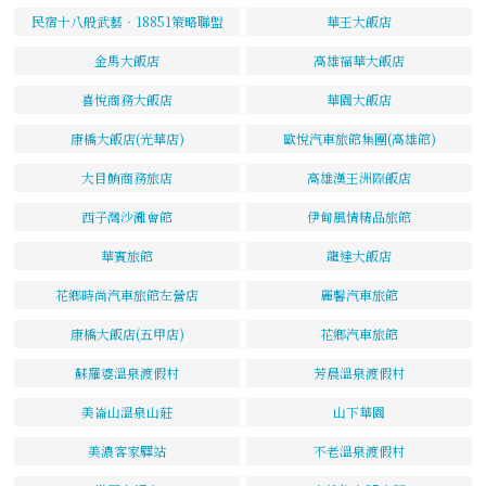
民宿十八般武藝‧18851策略聯盟
華王大飯店
金馬大飯店
高雄福華大飯店
喜悅商務大飯店
華園大飯店
康橋大飯店(光華店)
歐悅汽車旅館集團(高雄館)
大目鮪商務旅店
高雄漢王洲際飯店
西子灣沙灘會館
伊甸風情精品旅館
華賓旅館
龍達大飯店
花鄉時尚汽車旅館左營店
麗馨汽車旅館
康橋大飯店(五甲店)
花鄉汽車旅館
蘇羅婆溫泉渡假村
芳晨溫泉渡假村
美崙山溫泉山莊
山下華園
美濃客家驛站
不老溫泉渡假村