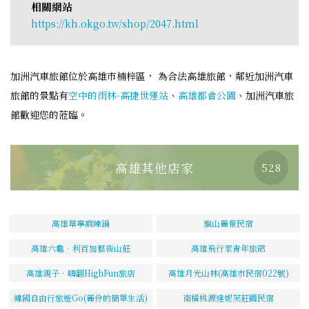
相關網站
https://kh.okgo.tw/shop/2047.html
加洲汽車旅館位於高雄市楠梓區， 為合法高雄旅館，鄰近加洲汽車
旅館的景點有
空中的雨林-高捷世運站
、
高雄都會公園
、加洲汽車旅
館歡迎您的蒞臨。
高雄其他店家
528
高雄華寧麻辣鍋
旗山麗景民宿
高雄六龜．利百加藝術山莊
高雄飛行家青年旅館
高雄親子．嗨翻HighFun旅店
高雄月光山林(高雄市民宿022號)
韓國自由行旅遊Go(麗伶的簡單生活)
南橫桃源達妮芙莊園民宿