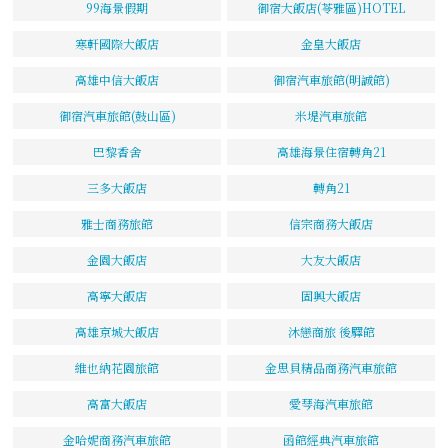
99海景假期
御宿大飯店(苓雅區)HOTEL
寒軒國際大飯店
金皇大飯店
高雄中信大飯店
御宿汽車旅館(明誠館)
御宿汽車旅館(鼓山區)
米堤汽車旅館
巴黎香舍
高雄海景住宿轉角21
三多大飯店
轉角21
雅士商務旅館
信宗商務大飯店
金園大飯店
大友大飯店
高寧大飯店
固興大飯店
高雄京城大飯店
沐戀商旅 後驛館
維也納花園旅館
金思貝精品商務汽車旅館
高富大飯店
愛琴海汽車旅館
金哈妮商務汽車旅館
函館經典汽車旅館