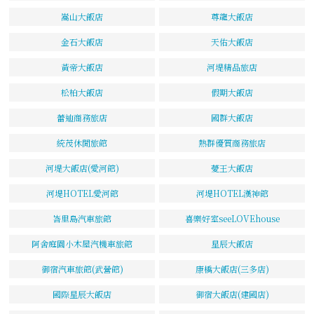
嵩山大飯店
尊龍大飯店
金石大飯店
天佑大飯店
黃帝大飯店
河堤精品旅店
松柏大飯店
假期大飯店
蕾迪商務旅店
國群大飯店
統茂休閒旅館
熱群優質商務旅店
河堤大飯店(愛河館)
薆王大飯店
河堤HOTEL愛河館
河堤HOTEL漢神館
峇里島汽車旅館
喜樂好室seeLOVEhouse
阿舍庭園小木屋汽機車旅館
星辰大飯店
御宿汽車旅館(武營館)
康橋大飯店(三多店)
國際星辰大飯店
御宿大飯店(建國店)