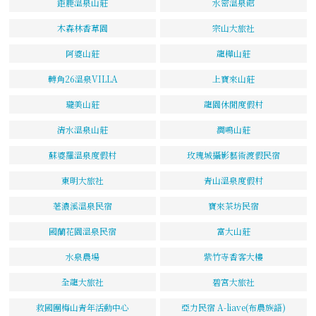
鉅鹿溫泉山莊
水密溫泉館
木森林香草園
宗山大旅社
阿婆山莊
龍樺山莊
轉角26溫泉VILLA
上寶來山莊
瓏美山莊
龍園休閒度假村
清水溫泉山莊
澗鳴山莊
蘇婆羅溫泉度假村
玫瑰城攝影藝術渡假民宿
東明大旅社
青山溫泉度假村
荖濃溪溫泉民宿
寶來茶坊民宿
國蘭花園溫泉民宿
富大山莊
水泉農場
紫竹寺香客大樓
全龍大旅社
碧宮大旅社
救國團梅山青年活動中心
亞力民宿 A-liave(布農族語)