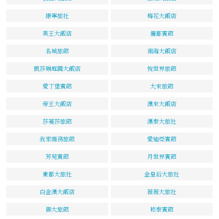
康寧旅社
梅花大飯店
美王大飯店
儷都賓館
名城旅館
南海大飯店
凱莎琳庭園大飯店
悅世界旅館
愛丁堡賓館
大來旅館
帝王大飯店
漢來大飯店
莎蔓莎旅館
漢泰大旅社
我家商務旅館
愛迪亞賓館
芳苑賓館
月世界賓館
東都大旅社
金皇后大旅社
白金漢大飯店
薇薇大旅社
御大旅館
崧泰賓館