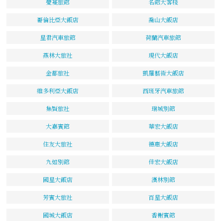
薆蔓旅館
名館大客棧
哥倫比亞大飯店
喬山大飯店
星君汽車旅館
荷蘭汽車旅館
燕林大旅社
現代大飯店
金都旅社
凱羅藝術大飯店
維多利亞大飯店
西班牙汽車旅館
集賢旅社
瑞城別館
大嘉賓館
華宏大飯店
住友大旅社
德惠大飯店
九如別館
佳宏大飯店
國星大飯店
漢林別館
芳賓大旅社
百星大飯店
國城大飯店
香榭賓館