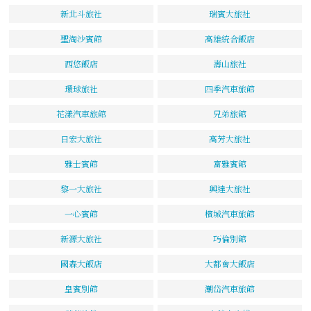
新北斗旅社
瑞賓大旅社
聖淘沙賓館
高雄統合飯店
西悠飯店
壽山旅社
環球旅社
四季汽車旅館
花漾汽車旅館
兄弟旅館
日宏大旅社
高芳大旅社
雅士賓館
富雅賓館
黎一大旅社
興達大旅社
一心賓館
檳城汽車旅館
新源大旅社
巧倫別館
國森大飯店
大都會大飯店
皇賓別館
潮岱汽車旅館