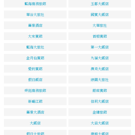
藍海商務旅館
玉都大飯店
華谷大旅社
國賓大飯店
麗景酒店
大華旅社
大來賓館
首相賓館
藍海大旅社
第一大飯店
金月仙賓館
九福大飯店
愛的賓館
澳克大飯店
假日飯店
綠園大旅社
舜鈺商務旅館
銀座賓館
新崛江館
佶莉大飯店
麗景大酒店
金緯旅館
大飯店
大益大飯店
假日大旅館
康庭大飯店