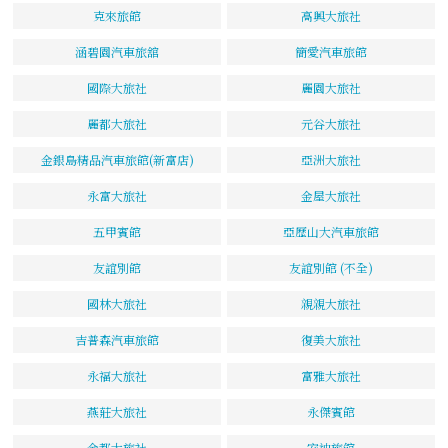
克來旅館
高興大旅社
涵碧園汽車旅舘
簡愛汽車旅館
國際大旅社
麗園大旅社
麗都大旅社
元谷大旅社
金銀島精品汽車旅館(新富店)
亞洲大旅社
永富大旅社
金屋大旅社
五甲賓館
亞歷山大汽車旅館
友誼別館
友誼別館 (不全)
國林大旅社
親親大旅社
吉普森汽車旅館
復美大旅社
永福大旅社
富雅大旅社
燕莊大旅社
永傑賓館
金都大旅社
安迪旅館