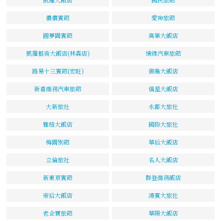
儂儂賓館
愛神旅館
圓夢園賓館
高第大飯店
凱羅藝術大飯店(林森店)
情緣汽車旅館
路易十三賓館(宏旺)
御喬大飯店
新喜商務汽車旅館
僑星大飯店
大新旅社
永都大旅社
雅格大飯店
國際大旅社
梅園別館
華后大飯店
立倫旅社
名人大飯店
新東京賓館
群登商務飯店
帝后大飯店
鴻賓大旅社
老企寶旅館
華陽大飯店