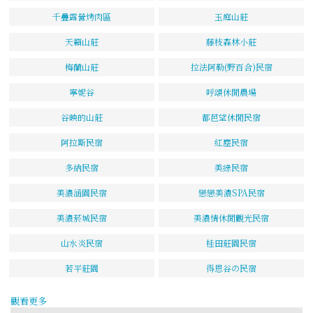
千疊露營烤肉區
玉庭山莊
天籟山莊
藤枝森林小莊
梅蘭山莊
拉法阿勒(野百合)民宿
寧妮谷
呼頌休閒農場
谷映的山莊
都芭望休閒民宿
阿拉斯民宿
紅塵民宿
多納民宿
美綠民宿
美濃涵園民宿
戀戀美濃SPA民宿
美濃菸城民宿
美濃情休閒觀光民宿
山水炎民宿
桂田莊園民宿
若平莊園
得恩谷の民宿
觀看更多