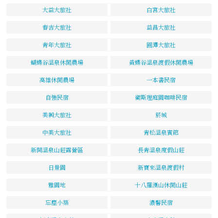
大益大旅社
白宮大旅社
春吉大旅社
益昌大旅社
青年大旅社
圓潭大旅社
蝴蝶谷溫泉休閒農場
黃蝶谷溫泉渡假休閒農場
高雄休閒農場
一本書民宿
自強民宿
衛斯理庭園咖啡民宿
美興大旅社
菸城
中美大旅社
青松溫泉賓館
新開溫泉山莊露營區
長青溫泉度假山莊
日景園
新寶來溫泉渡假村
雅園地
十八羅漢山休閒山莊
忘塵小築
濃馨民宿