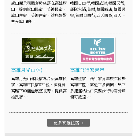
旗山麗景租屋套房坐落在高雄旗
韓國自由行,韓國旅遊,韓國天氣,
山，提供旗山民宿、美濃民宿、
部隊火鍋,首爾,韓國飯店,韓國民
旗山住宿、美濃住宿，讓您輕鬆
宿,首爾自由行,五天四夜,四天…
享受旗山的…
高雄月光山林(…
高雄飛行家青年…
高雄月光山林民宿為合法高雄民
高雄住宿．飛行家青年旅館位於
宿，高雄市民宿022號，擁有居
高雄市區，靠近三多商圈，出三
高臨下的極佳展望視野，提供高
多捷運站出口只要步行約兩分鐘
雄民宿、…
便可抵達，…
更多高雄住宿
arrow_right