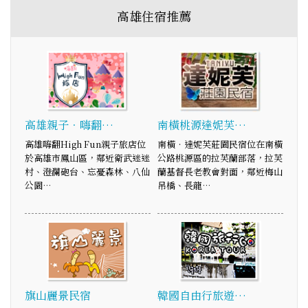
高雄住宿推薦
高雄親子．嗨翻…
南橫桃源達妮芙…
高雄嗨翻High Fun親子旅店位
南橫‧達妮芙莊園民宿位在南橫
於高雄市鳳山區，鄰近衛武迷迷
公路桃源區的拉芙蘭部落，拉芙
村、澄瀾砲台、忘憂森林、八仙
蘭基督長老教會對面，鄰近梅山
公園…
吊橋、長龍…
旗山麗景民宿
韓國自由行旅遊…