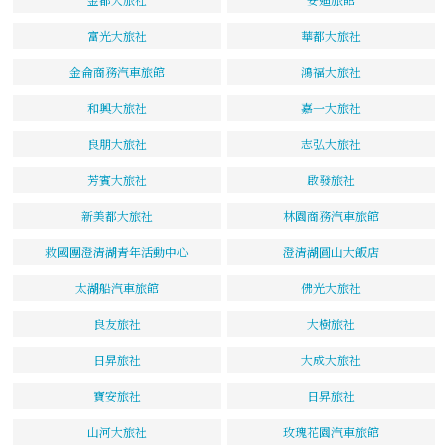
富光大旅社
華都大旅社
金侖商務汽車旅館
鴻福大旅社
和興大旅社
嘉一大旅社
良朋大旅社
志弘大旅社
芳賓大旅社
啟發旅社
新美都大旅社
林園商務汽車旅館
救國團澄清湖青年活動中心
澄清湖圓山大飯店
太湖船汽車旅館
佛光大旅社
良友旅社
大樹旅社
日昇旅社
大成大旅社
寶安旅社
日昇旅社
山河大旅社
玫瑰花園汽車旅館