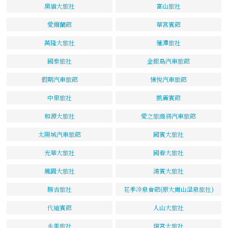
黑貓大旅社
富山旅社
愛爾蘭館
華宮賓館
萬隆大旅社
蓮潭旅社
國泰旅社
金銀島汽車旅館
假期汽車旅館
情悅汽車旅館
中里旅社
凱麗賓館
和源大旅社
愛之旅商務汽車旅館
太陽城汽車旅館
國賓大旅社
光華大旅社
國春大旅社
鳳園大旅社
鴻賓大旅社
勝吉旅社
花季冷泉會館(原大崗山溫泉旅社)
代迪賓館
人山大旅社
永美旅社
瑞宮大旅社