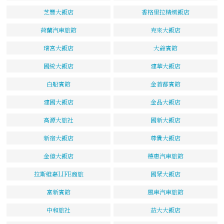
芝豐大飯店
香格里拉精緻飯店
荷蘭汽車旅館
克來大飯店
瑞宮大飯店
大爺賓館
國統大飯店
建華大飯店
白船賓館
金首都賓館
建國大飯店
金品大飯店
高源大旅社
國新大飯店
新宿大飯店
尊貴大飯店
金億大飯店
德惠汽車旅館
拉斯維嘉LIFE商旅
國眾大飯店
富新賓館
風車汽車旅館
中和旅社
益大大飯店