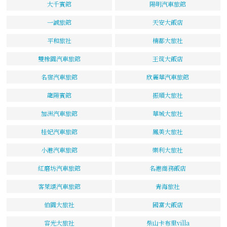
大千賓館
陽明汽車旅館
一誠旅館
天安大飯店
平和旅社
楠都大旅社
雙橡園汽車旅館
王筑大飯店
名宿汽車旅館
欣麗華汽車旅館
龍陽賓館
振順大旅社
加洲汽車旅館
華城大旅社
桂妃汽車旅館
鳳美大旅社
小港汽車旅館
樂利大旅社
紅磨坊汽車旅館
名港商務飯店
客萊頌汽車旅館
青海旅社
伯園大旅社
國富大飯店
容光大旅社
柴山卡布里villa