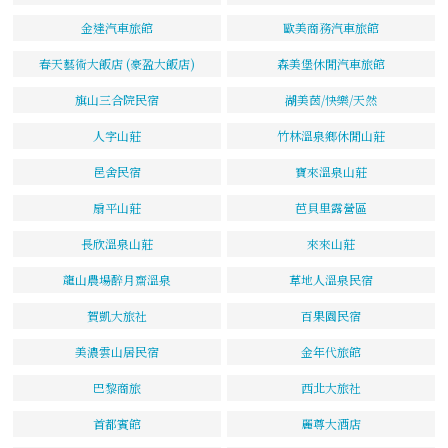
金達汽車旅館
歐美商務汽車旅館
春天藝術大飯店 (豪盈大飯店)
森美堡休閒汽車旅館
旗山三合院民宿
湖美茵/快樂/天然
人字山莊
竹林溫泉鄉休閒山莊
邑舍民宿
寶來溫泉山莊
扇平山莊
芭貝里露營區
長欣溫泉山莊
來來山莊
龍山農場醉月齋溫泉
草地人溫泉民宿
賀凱大旅社
百果園民宿
美濃雲山居民宿
金年代旅館
巴黎商旅
西北大旅社
首都賓館
麗尊大酒店