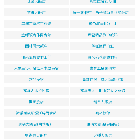
世國大飯店
高雄住宿85空間
文賓大飯店
統一渡假村「西子灣海景商務飯店」
美麗四季汽車旅館
藍色海岸HOTEL
金輝飯店休閒會館
麗登精品汽車旅館
圓林園大飯店
德旺渡假山莊
鴻來溫泉渡假山莊
寶來桃花源渡假村
六龜三隻小豬溫泉木屋民宿
嘉寶溫泉渡假村
友生民宿
高雄住宿‧摩天海灣商旅
高雄古木拉民宿
高雄義大．明山莊人文會館
世紀旅店
瑞谷大飯店
沐戀商旅新堀江時尚會館
儂來旅館
康橋大飯店(南華店)
康橋大飯店(建國店)
凱得來大飯店
大通大飯店