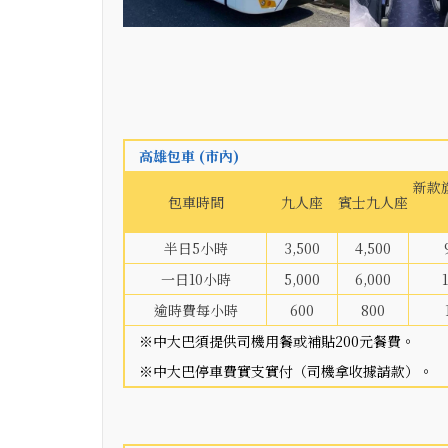
高雄包車 (市內)
新款
包車時間
九人座
賓士九人座
半日5小時
3,500
4,500
一日10小時
5,000
6,000
逾時費每小時
600
800
※中大巴須提供司機用餐或補貼200元餐費。
※中大巴停車費實支實付（司機拿收據請款）。