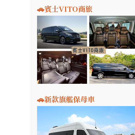
🚗賓士VITO商旅
🚗新款旗艦保母車