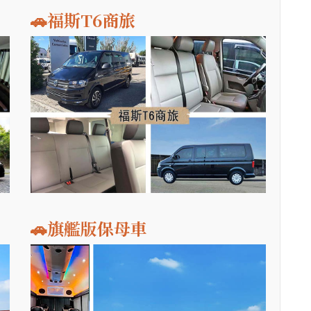
🚗福斯T6商旅
🚗旗艦版保母車