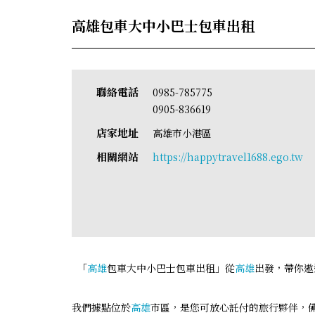
高雄包車大中小巴士包車出租
聯絡電話
0985-785775
0905-836619
店家地址
高雄市小港區
相關網站
https://happytravel1688.ego.tw
「
高雄
包車大中小巴士包車出租」從
高雄
出發，帶你遨
我們據點位於
高雄
市區，是您可放心託付的旅行夥伴，備