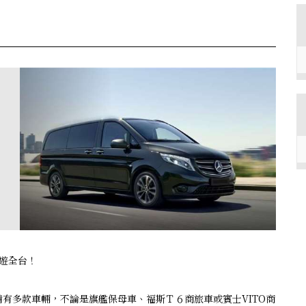
遊全台！
有多款車輛，不論是旗艦保母車、福斯Ｔ６商旅車或賓士VITO商