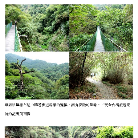
尋訪秘境瀑布途中隨著步道場景的變換，滿有探險的趣味。／玩全台灣旅遊網
特約記者凱南攝