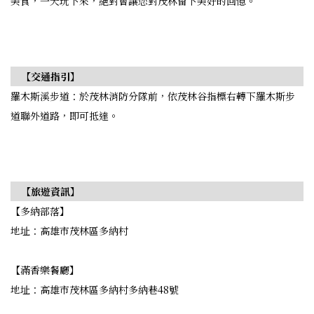
美食，一天玩下來，絕對會讓您對茂林留下美好的回憶。
【交通指引】
羅木斯溪步道：於茂林消防分隊前，依茂林谷指標右轉下羅木斯步
道聯外道路，即可抵達。
【旅遊資訊】
【多納部落】
地址：高雄市茂林區多納村
【滿香樂餐廳】
地址：高雄市茂林區多納村多納巷48號