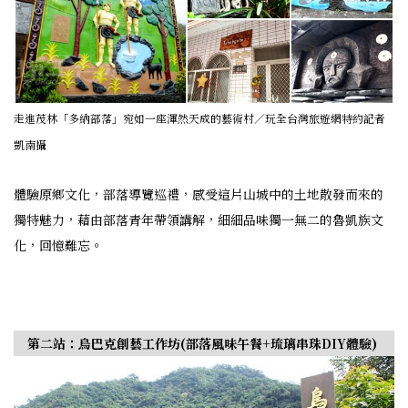
走進茂林「多納部落」宛如一座渾然天成的藝術村／玩全台灣旅遊網特約記者
凱南攝
體驗原鄉文化，部落導覽巡禮，感受這片山城中的土地散發而來的
獨特魅力，藉由部落青年帶領講解，細細品味獨一無二的魯凱族文
化，回憶難忘。
第二站：烏巴克創藝工作坊(部落風味午餐+琉璃串珠DIY體驗)