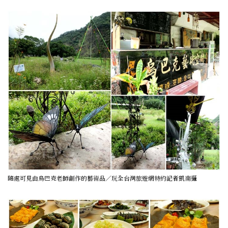
隨處可見由烏巴克老師創作的藝術品／玩全台灣旅遊網特約記者凱南攝