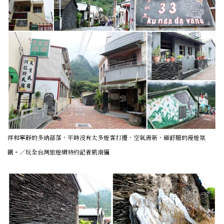
祥和寧靜的多納部落，平時沒有太多遊客打擾，空氣清新，極舒服的漫遊氛
圍。／玩全台灣旅遊網特約記者凱南攝