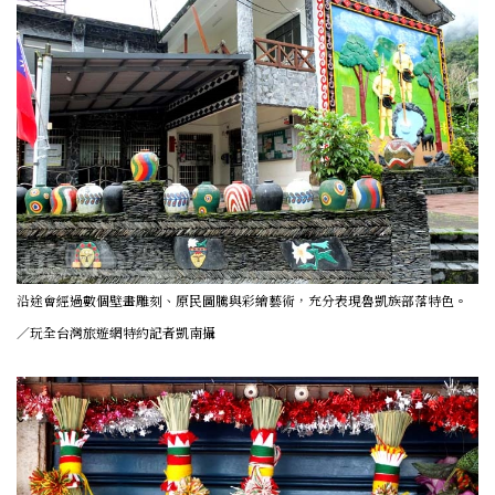
沿途會經過數個壁畫雕刻、原民圖騰與彩繪藝術，充分表現魯凱族部落特色。
／玩全台灣旅遊網特約記者凱南攝