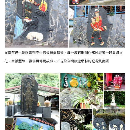
在部落裡也能欣賞到不少石板雕刻藝術，每一塊石雕創作都述說著一段魯凱文
化、生活型態、禮俗與傳說故事。／玩全台灣旅遊網特約記者凱南攝