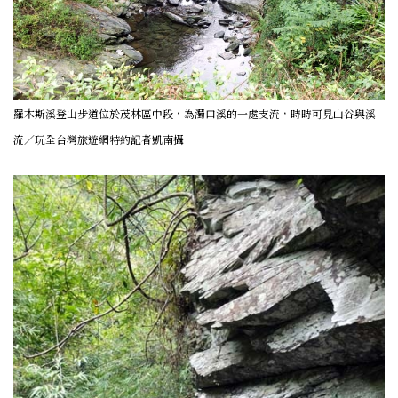
羅木斯溪登山步道位於茂林區中段，為濁口溪的一處支流，時時可見山谷與溪
流／玩全台灣旅遊網特約記者凱南攝