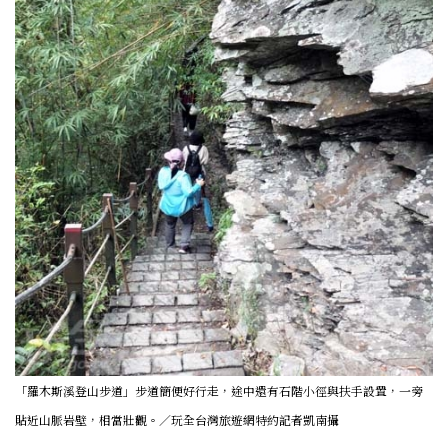
「羅木斯溪登山步道」步道簡便好行走，途中還有石階小徑與扶手設置，一旁
貼近山脈岩壁，相當壯觀。／玩全台灣旅遊網特約記者凱南攝