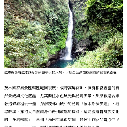
越靠近瀑布越能感受到磅礡盛大的水勢。／玩全台灣旅遊網特約記者凱南攝
茂林國家風景區轄區範圍很廣，橫跨高屏兩地，擁有相當豐富的自
然景觀與文化底蘊，尤其嚮往水色風光與秘境美景，那麼很適合跟
著這條旅程玩一遍，探訪茂林山城中的秘境「羅木斯溪步道」，觀
瀑戲溪，擁抱大自然讓身心得到放鬆的機會，還能漫遊魯凱族文化
的「多納部落」，再到「烏巴克藝術空間」體驗手作及品嘗原住民