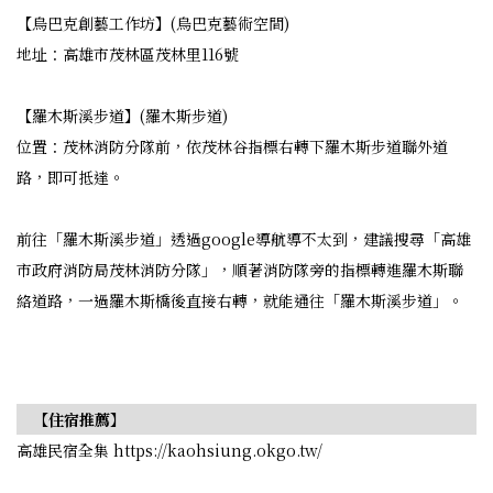
【烏巴克創藝工作坊】(烏巴克藝術空間)
地址：高雄市茂林區茂林里116號
【羅木斯溪步道】(羅木斯步道)
位置：茂林消防分隊前，依茂林谷指標右轉下羅木斯步道聯外道
路，即可抵達。
前往「羅木斯溪步道」透過google導航導不太到，建議搜尋「高雄
市政府消防局茂林消防分隊」，順著消防隊旁的指標轉進羅木斯聯
絡道路，一過羅木斯橋後直接右轉，就能通往「羅木斯溪步道」。
【住宿推薦】
高雄民宿全集 https://kaohsiung.okgo.tw/