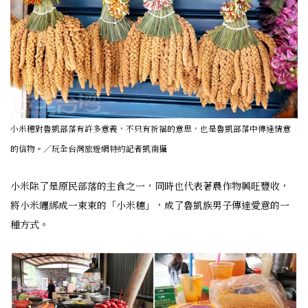
小米穗對魯凱部落有許多意義，不只有祈福的意思，也是魯凱部落中傳達情意
的信物。／玩全台灣旅遊網特約記者凱南攝
小米除了是原民部落的主食之一，同時也代表著農作物興旺豐收，
將小米纏綁成一束束的「小米穗」，成了魯凱族男子傳達愛意的一
種方式。