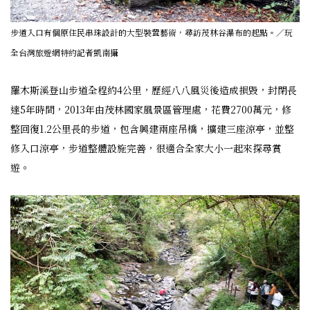
步道入口有個原住民串珠設計的大型裝置藝術，尋訪茂林谷瀑布的起點。／玩
全台灣旅遊網特約記者凱南攝
羅木斯溪登山步道全程約4公里，歷經八八風災後造成損毀，封閉長
達5年時間，2013年由茂林國家風景區管理處，花費2700萬元，修
整回復1.2公里長的步道，包含興建兩座吊橋，擴建三座涼亭，並整
修入口涼亭，步道整體設施完善，很適合全家大小一起來探尋賞
遊。