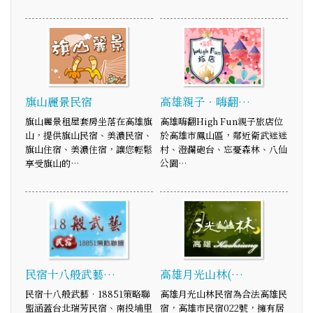
旗山麗景民宿
高雄親子．嗨翻…
旗山麗景租屋套房坐落在高雄旗
高雄嗨翻High Fun親子旅店位
山，提供旗山民宿、美濃民宿、
於高雄市鳳山區，鄰近衛武迷迷
旗山住宿、美濃住宿，讓您輕鬆
村、澄瀾砲台、忘憂森林、八仙
享受旗山的…
公園…
民宿十八般武藝…
高雄月光山林(…
民宿十八般武藝‧18851策略聯
高雄月光山林民宿為合法高雄民
盟涵蓋台北瑞芳民宿、南投埔里
宿，高雄市民宿022號，擁有居