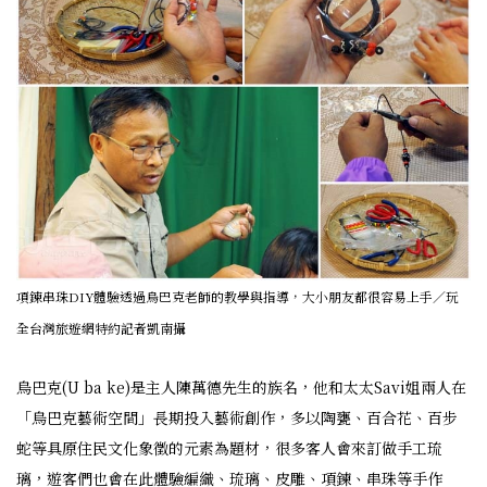
項鍊串珠DIY體驗透過烏巴克老師的教學與指導，大小朋友都很容易上手／玩
全台灣旅遊網特約記者凱南攝
烏巴克(U ba ke)是主人陳萬德先生的族名，他和太太Savi姐兩人在
「烏巴克藝術空間」長期投入藝術創作，多以陶甕、百合花、百步
蛇等具原住民文化象徵的元素為題材，很多客人會來訂做手工琉
璃，遊客們也會在此體驗編織、琉璃、皮雕、項鍊、串珠等手作