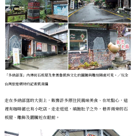
「多納部落」內傳統石板屋及象徵魯凱族文化的圖騰與雕刻隨處可見。／玩全
台灣旅遊網特約記者凱南攝
走在多納部落的大街上，販售許多原住民風味美食、在地點心，這
裡有咖啡館也有小吃店，走走逛逛，填飽肚子之外，巷弄兩旁的石
板屋、雕飾及圖騰近在眼前。