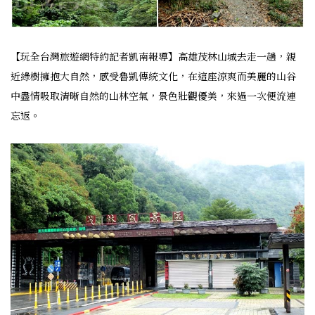
【玩全台灣旅遊網特約記者凱南報導】高雄茂林山城去走一趟，親
近綠樹擁抱大自然，感受魯凱傳統文化，在這座涼爽而美麗的山谷
中盡情吸取清晰自然的山林空氣，景色壯觀優美，來過一次便流連
忘返。