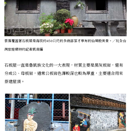
雲霧覆蓋著石板屋是海拔約450公尺的多納部落才享有的仙境般美景。／玩全台
灣旅遊網特約記者凱南攝
石板屋一直是魯凱族文化的一大表現，材質主要是黑灰板岩，還有
分成公、母板岩，通常公板岩色澤較深也較為厚重，主要適合用來
搭建屋頂。