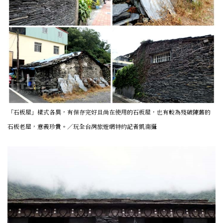
「石板屋」樣式各異，有保存完好且尚在使用的石板屋，也有較為殘破陳舊的
石板老屋，意義珍貴。／玩全台灣旅遊網特約記者凱南攝