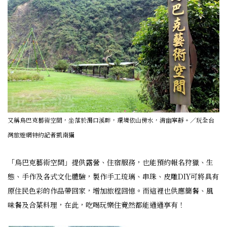
又稱烏巴克藝術空間，坐落於濁口溪畔，環境依山傍水，清幽寧靜。／玩全台
灣旅遊網特約記者凱南攝
「烏巴克藝術空間」提供露營、住宿服務，也能預約報名狩獵、生
態、手作及各式文化體驗，製作手工琉璃、串珠、皮雕DIY可將具有
原住民色彩的作品帶回家，增加旅程回憶。而這裡也供應簡餐、風
味餐及合菜料理，在此，吃喝玩樂住竟然都能通通享有！