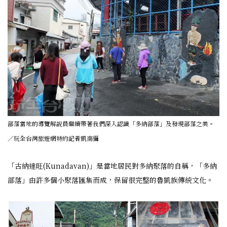
部落當地的導覽解說員繼續帶著我們深入認識「多納部落」及發現部落之美。
／玩全台灣旅遊網特約記者凱南攝
「古納達旺(Kunadavan)」是當地居民對多納聚落的自稱，「多納
部落」由許多個小聚落匯集而成，保留很完整的魯凱族傳統文化。