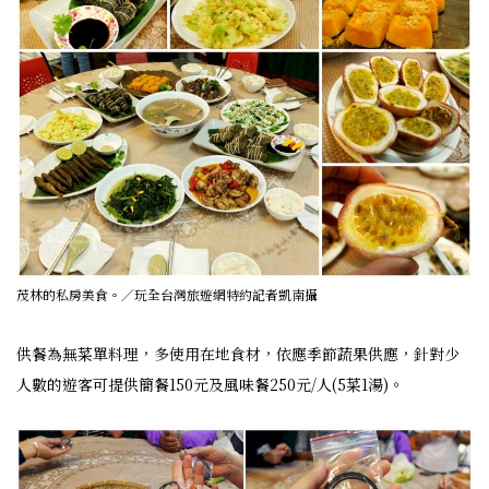
茂林的私房美食。／玩全台灣旅遊網特約記者凱南攝
供餐為無菜單料理，多使用在地食材，依應季節蔬果供應，針對少
人數的遊客可提供簡餐150元及風味餐250元/人(5菜1湯)。