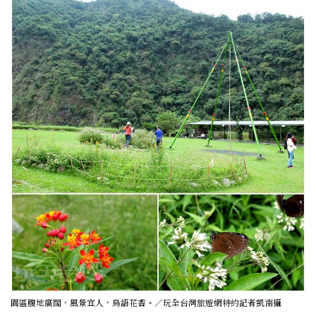
園區腹地廣闊，風景宜人，鳥語花香。／玩全台灣旅遊網特約記者凱南攝