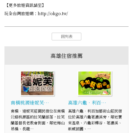
【更多旅遊資訊請至】
玩全台灣旅遊網：http://okgo.tw/
回列表
高雄住宿推薦
南橫桃源達妮芙…
高雄六龜．利百…
南橫‧達妮芙莊園民宿位在南橫
高雄六龜．利百加藝術山莊民宿
公路桃源區的拉芙蘭部落，拉芙
位於高雄六龜荖濃溪旁，鄰近寶
蘭基督長老教會對面，鄰近梅山
來溫泉、六龜彩蝶谷、荖濃溪、
吊橋、長龍…
新威苗圃、…