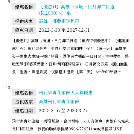
【優惠H】高雄→清境，日月潭二日遊
優惠名稱
($12000) ///，歡…
高雄‧挪亞車隊包車
提供店家
2022-3-30 至 2027-12-31
優惠日期
【優惠H】高雄→清境，日月潭二日遊（預約特價優惠中） 【建議推
薦行程】歡迎您參考，並自行安您喜歡的行程！ 【第一天】 高雄出
發→集集火車站→甕仔烤雞，原住民竹桶飯→日月潭，空中攬車，遊
艇遊湖(阿婆茶葉蛋，日月潭阿薩姆紅茶)→日月潭文武廟→廬山泡溫
泉，泡湯，煮溫泉蛋→夜宿廬山溫泉 【第二天】 Am9:00出發…
飛行家青年旅館天天都優惠~
優惠名稱
高雄飛行家青年旅館
提供店家
2025-3-16 至 2030-3-27
優惠日期
飛行家青年旅館， 優質服務、合理價格，天天有優惠~ 也歡迎來電或
是LINE訂房~! 我們的聯絡手機是0906-776511 ★或是搜尋LINE