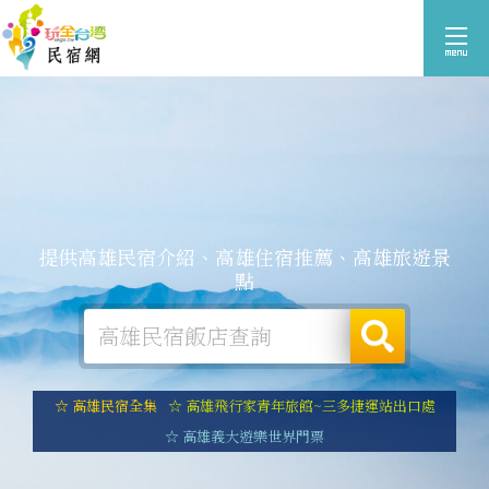
提供高雄民宿介紹、高雄住宿推薦、高雄旅遊景
點
☆ 高雄民宿全集
☆ 高雄飛行家青年旅館~三多捷運站出口處
☆ 高雄義大遊樂世界門票