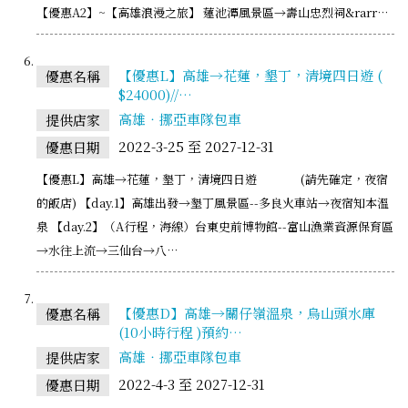
【優惠A2】~【高雄浪漫之旅】 蓮池潭風景區→壽山忠烈祠&rarr…
【優惠L】高雄→花蓮，墾丁，清境四日遊 (
優惠名稱
$24000)//…
高雄‧挪亞車隊包車
提供店家
2022-3-25 至 2027-12-31
優惠日期
【優惠L】高雄→花蓮，墾丁，清境四日遊 (請先確定，夜宿
的飯店) 【day.1】高雄出發→墾丁風景區--多良火車站→夜宿知本溫
泉 【day.2】（A行程，海線）台東史前博物館--富山漁業資源保育區
→水往上流→三仙台→八…
【優惠D】高雄→關仔嶺溫泉，烏山頭水庫
優惠名稱
(10小時行程 )預約…
高雄‧挪亞車隊包車
提供店家
2022-4-3 至 2027-12-31
優惠日期