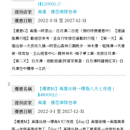
($12000) ///…
高雄‧挪亞車隊包車
提供店家
2022-3-31 至 2027-12-31
優惠日期
【優惠G】高雄→阿里山，日月潭二日遊（預約特價優惠中） 【建議
推薦行程】歡迎您參考，並自行安排您喜歡的行程！ 【第一天】 高
雄出發→天長地久橋→阿里山森林公園散步，神木羣，姐妹潭→夫妻
樹~塔塔加，玉山遊客中心~鹿林神木~梅子夢工廠~夜宿日月潭~
【第二天】 日月潭，遊艇遊湖(阿婆茶葉蛋，日月潭阿薩姆紅茶)~日
月潭空中攬車→文武…
【優惠M】高雄出發→環島八天七夜遊 (
優惠名稱
$48000)///，…
高雄‧挪亞車隊包車
提供店家
2022-3-1 至 2027-12-31
優惠日期
【優惠M】高雄出發→環島8天7夜遊 【day.1】高雄接機→高雄風景
區→夜宿高雄或墾丁 【day.2】高雄出發→墾丁風景區→夜宿知本溫