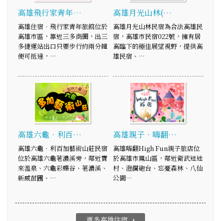
高雄飛行家青年…
高雄月光山林(…
高雄住宿．飛行家青年旅館位於
高雄月光山林民宿為合法高雄民
高雄市區，靠近三多商圈，出三
宿，高雄市民宿022號，擁有居
多捷運站出口只要步行約兩分鐘
高臨下的極佳展望視野，提供高
便可抵達，…
雄民宿、…
高雄六龜．利百…
高雄親子．嗨翻…
高雄六龜．利百加藝術山莊民宿
高雄嗨翻High Fun親子旅店位
位於高雄六龜荖濃溪旁，鄰近寶
於高雄市鳳山區，鄰近衛武迷迷
來溫泉、六龜彩蝶谷、荖濃溪、
村、澄瀾砲台、忘憂森林、八仙
新威苗圃、…
公園…
更多高雄住宿
arrow_right