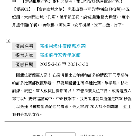
中！ 【建議推薦行程】歡迎您參考，並自行安排您喜歡的行程！
【優惠C1】~【台南古城之旅】 高雄出發→奇美博物館(只拍照)→五
妃廟，大南門古城→孔廟，延平郡王祠，府城遑廟(超大算盤)→度小
月担仔麵(午餐)→赤崁樓→蚵灰窯→安平樹屋，安平古堡，安平…
高雄團體住宿優惠方案!
優惠名稱
高雄飛行家青年旅館
提供店家
2025-3-16 至 2031-3-30
優惠日期
！團體住宿優惠方案！ 在疫情相比去年緩和許多的情況下 同學期待
的許多比賽都恢復舉辦⋯ 只要是團體住宿 各種比賽、畢業展、移地
訓練、旅遊、軍人放假住宿都可以！ 不管是要入住平日、或者週五六
都可以!~ 要去福誠高中、中正技擊館，我們旁邊就是捷運走路30秒就
可以抵達 各種房型滿足您的需求，最大容納120人都不是問題！ 並且
我們分為男女混…