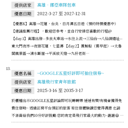
高雄‧挪亞車隊包車
提供店家
2022-3-27 至 2027-12-31
優惠日期
【優惠K】高雄→花蓮，台北，日月潭五日遊（預約特價優惠中）
【建議推薦行程】，歡迎您參考，並自行安排您喜歡的行程@
【day.1】高雄出發--多良火車站→水往上流→三仙台→八仙洞遺址--
東大門夜市→夜宿花蓮，七星潭 【day.2】賞鯨船（需早起）→太魯
閣風景區→清水斷崖→平溪放天燈→九份老街…
~GOOGLE五星好評即可抽住宿券~
優惠名稱
高雄飛行家青年旅館
提供店家
2025-3-16 至 2035-3-17
優惠日期
於櫃檯出示GOOGLE五星評論即可玩轉轉樂 通通有獎!有機會獲得免
費住宿呦~ 透過訂房平台預訂的旅客 若住宿體驗讓您覺得滿意 也請
不吝嗇給我們10分好評鼓勵 您的肯定是飛行家最大的動力~謝謝😃 …