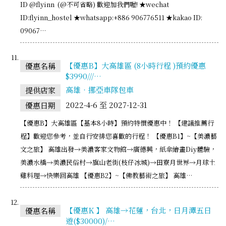
ID @flyinn (@不可省略) 歡迎加我們喔! ★wechat
ID:flyinn_hostel ★whatsapp:+886 906776511 ★kakao ID:
09067…
【優惠B】大高雄區 (8小時行程 )預約優惠
優惠名稱
$3990///…
高雄‧挪亞車隊包車
提供店家
2022-4-6 至 2027-12-31
優惠日期
【優惠B】大高雄區【基本8小時】預約特價優惠中！ 【建議推薦行
程】歡迎您參考，並自行安排您喜歡的行程！ 【優惠B1】~【美濃藝
文之旅】 高雄出發→美濃客家文物館→廣德興，紙傘繪畫Diy體驗，
美濃水橋→美濃民俗村→旗山老街(枝仔冰城)→田寮月世界→月球土
雞料理→快樂回高雄 【優惠B2】~【佛教藝術之旅】 高雄…
【優惠K 】 高雄→花蓮，台北，日月潭五日
優惠名稱
遊($30000)/…