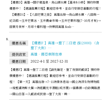
【優惠D】高雄→關仔嶺溫泉，烏山頭水庫【基本8小時】預約特價
優惠中！ 【建議推薦行程】歡迎您參考，並自行安排您喜歡的行程！
【優惠D1】~【八田芒果之旅】 高雄出發→烏山頭水庫，八田與一
紀念館→玉井芒果冰，玉井農會市場→玉井芒果料理(7~10月才有)→
田寮月世界，月球土雞料理→快樂回高雄 &nb…
【優惠F 】高雄→墾丁二日遊 ($12000) （含
優惠名稱
墾丁大街）…
高雄‧挪亞車隊包車
提供店家
2022-4-1 至 2027-12-31
優惠日期
【優惠F】高雄→墾丁二日遊【請先確定，墾丁夜宿的飯店】預約特
價優惠中！ 【建議推薦行程】歡迎您參考，並自行安排您喜歡的行
程！ 【第一天】 高雄出發→7~11海景休息站→國立海洋生物博物館
→後壁湖海鮮大餐→海底觀光半潛艇(或浮潛)→貓鼻頭→白砂灣踏浪
→關山日落→入飯店或民宿→墾丁大街，晚…