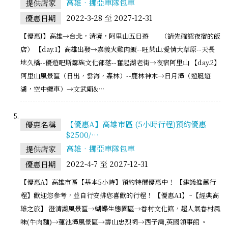
高雄‧挪亞車隊包車
提供店家
2022-3-28 至 2027-12-31
優惠日期
【優惠J】高雄→台北，清境，阿里山五日遊 （請先確認夜宿的飯
店） 【day.1】高雄出發→嘉義火雞肉飯--旺萊山.愛情大草原--天長
地久橋--優遊吧斯鄒族文化部落--奮起湖老街→夜宿阿里山 【day.2】
阿里山風景區（日出，雲海，森林）--鹿林神木→日月潭（遊艇遊
湖，空中纜車）→文武廟&…
【優惠A】高雄市區 (5小時行程)預約優惠
優惠名稱
$2500/…
高雄‧挪亞車隊包車
提供店家
2022-4-7 至 2027-12-31
優惠日期
【優惠A】高雄市區【基本5小時】預約特價優惠中！ 【建議推薦行
程】歡迎您參考，並自行安排您喜歡的行程！ 【優惠A1】~【經典高
雄之旅】 澄清湖風景區→蝴蝶生態園區→眷村文化館，超人氣眷村風
味(牛肉麵)→蓮池潭風景區→壽山忠烈祠→西子灣,英國領事館 。