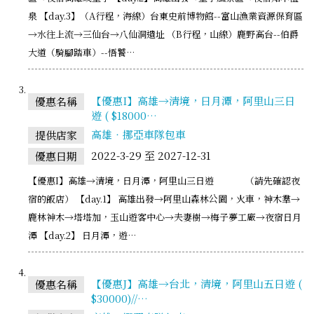
泉 【day.3】（A行程，海線）台東史前博物館--富山漁業資源保育區
→水往上流→三仙台→八仙洞遺址 （B行程，山線）鹿野高台--伯爵
大道（騎腳踏車）--悟饕…
【優惠I】高雄→清境，日月潭，阿里山三日
優惠名稱
遊 ( $18000…
高雄‧挪亞車隊包車
提供店家
2022-3-29 至 2027-12-31
優惠日期
【優惠I】高雄→清境，日月潭，阿里山三日遊 （請先確認夜
宿的飯店） 【day.1】 高雄出發→阿里山森林公園，火車，神木羣→
鹿林神木→塔塔加，玉山遊客中心→夫妻樹→梅子夢工廠→夜宿日月
潭 【day.2】 日月潭，遊…
【優惠J】高雄→台北，清境，阿里山五日遊 (
優惠名稱
$30000)//…