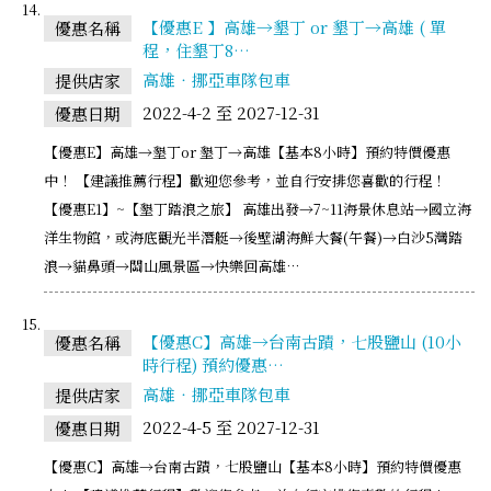
【優惠E 】高雄→墾丁 or 墾丁→高雄 ( 單
優惠名稱
程，住墾丁8…
高雄‧挪亞車隊包車
提供店家
2022-4-2 至 2027-12-31
優惠日期
【優惠E】高雄→墾丁or 墾丁→高雄【基本8小時】預約特價優惠
中！ 【建議推薦行程】歡迎您參考，並自行安排您喜歡的行程！
【優惠E1】~【墾丁踏浪之旅】 高雄出發→7~11海景休息站→國立海
洋生物館，或海底觀光半潛艇→後壁湖海鮮大餐(午餐)→白沙5灣踏
浪→貓鼻頭→關山風景區→快樂回高雄…
【優惠C】高雄→台南古蹟，七股鹽山 (10小
優惠名稱
時行程) 預約優惠…
高雄‧挪亞車隊包車
提供店家
2022-4-5 至 2027-12-31
優惠日期
【優惠C】高雄→台南古蹟，七股鹽山【基本8小時】預約特價優惠